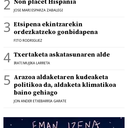
Non placet Hispania
JOSE MARI ESPARZA ZABALEGI
Etsipena ekintzarekin
ordezkatzeko gonbidapena
FITO RODRIGUEZ
Txertaketa askatasunaren alde
IRATI MUJIKA LARRETA
Arazoa aldaketaren kudeaketa
politikoa da, aldaketa klimatikoa
baino gehiago
JON ANDER ETXEBARRIA GARATE