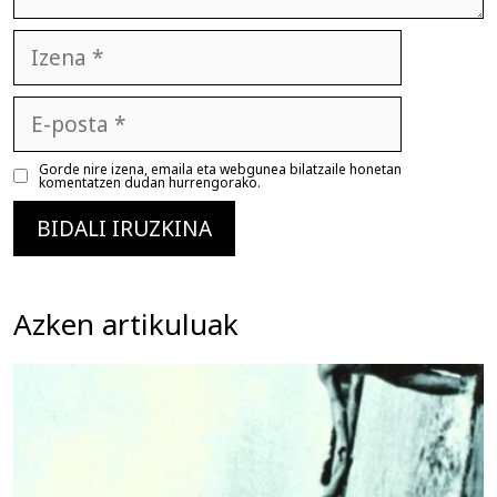
Izena
E-
posta
Gorde nire izena, emaila eta webgunea bilatzaile honetan
komentatzen dudan hurrengorako.
Azken artikuluak