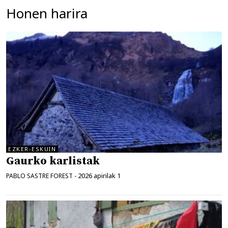
Honen harira
EZKER-ESKUIN
Gaurko karlistak
2026 apirilak 1
PABLO SASTRE FOREST
-