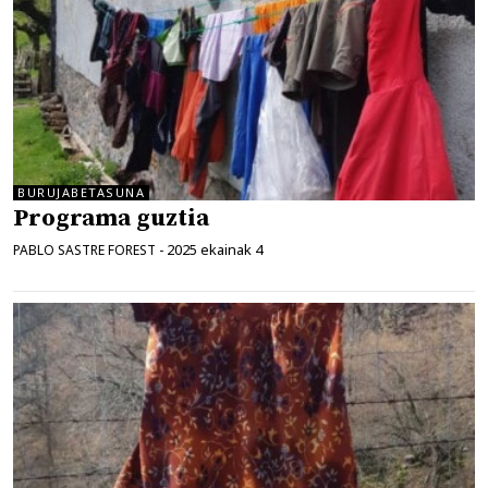
BURUJABETASUNA
Programa guztia
2025 ekainak 4
PABLO SASTRE FOREST
-