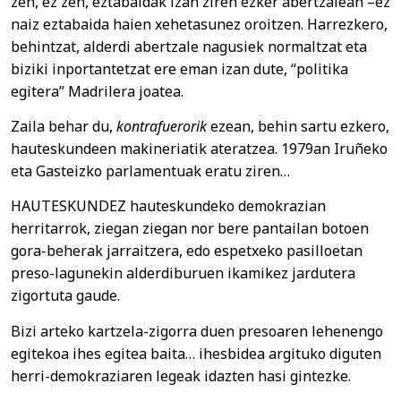
zen, ez zen, eztabaidak izan ziren ezker abertzalean –ez
naiz eztabaida haien xehetasunez oroitzen. Harrezkero,
behintzat, alderdi abertzale nagusiek normaltzat eta
biziki inportantetzat ere eman izan dute, “politika
egitera” Madrilera joatea.
Zaila behar du,
kontrafuerorik
ezean, behin sartu ezkero,
hauteskundeen makineriatik ateratzea. 1979an Iruñeko
eta Gasteizko parlamentuak eratu ziren…
HAUTESKUNDEZ hauteskundeko demokrazian
herritarrok, ziegan ziegan nor bere pantailan botoen
gora-beherak jarraitzera, edo espetxeko pasilloetan
preso-lagunekin alderdiburuen ikamikez jardutera
zigortuta gaude.
Bizi arteko kartzela-zigorra duen presoaren lehenengo
egitekoa ihes egitea baita… ihesbidea argituko diguten
herri-demokraziaren legeak idazten hasi gintezke.