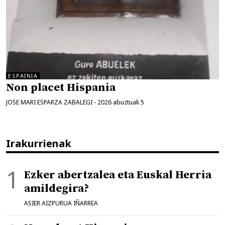
ESPAINIA
Non placet Hispania
JOSE MARI ESPARZA ZABALEGI
-
2026 abuztuak 5
Irakurrienak
Ezker abertzalea eta Euskal Herria
amildegira?
ASIER AIZPURUA IÑARREA