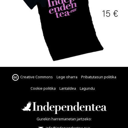
Creative Commons
Lege oharra
Pribatutasun politika
Cookie politika
Lantaldea
Lagundu
Gurekin harremanetan jartzeko: