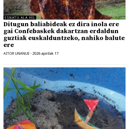
ESNATU ALA HIL
Ditugun baliabideak ez dira inola ere
gai Confebaskek dakartzan erdaldun
guztiak euskalduntzeko, nahiko balute
ere
2026 apirilak 17
AITOR UNANUE
-