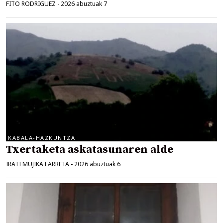
FITO RODRIGUEZ
-
2026 abuztuak 7
KABALA-HAZKUNTZA
Txertaketa askatasunaren alde
IRATI MUJIKA LARRETA
-
2026 abuztuak 6