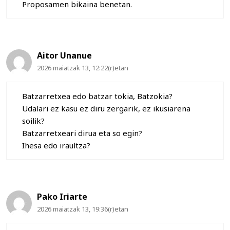
Proposamen bikaina benetan.
Aitor Unanue
2026 maiatzak 13, 12:22(r)etan
Batzarretxea edo batzar tokia, Batzokia?
Udalari ez kasu ez diru zergarik, ez ikusiarena
soilik?
Batzarretxeari dirua eta so egin?
Ihesa edo iraultza?
Pako Iriarte
2026 maiatzak 13, 19:36(r)etan