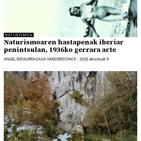
NATURISMOA
Naturismoaren hastapenak iberiar
penintsulan, 1936ko gerrara arte
ANGEL BIDAURRAZAGA VANDIERDONCK
-
2026 abuztuak 9