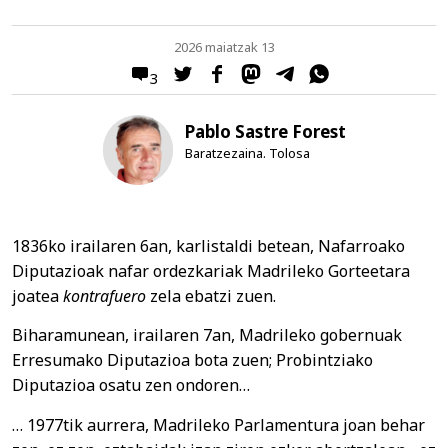
2026 maiatzak 13
3
Pablo Sastre Forest
Baratzezaina. Tolosa
1836ko irailaren 6an, karlistaldi betean, Nafarroako
Diputazioak nafar ordezkariak Madrileko Gorteetara
joatea
kontrafuero
zela ebatzi zuen.
Biharamunean, irailaren 7an, Madrileko gobernuak
Erresumako Diputazioa bota zuen; Probintziako
Diputazioa osatu zen ondoren…
… 1977tik aurrera, Madrileko Parlamentura joan behar