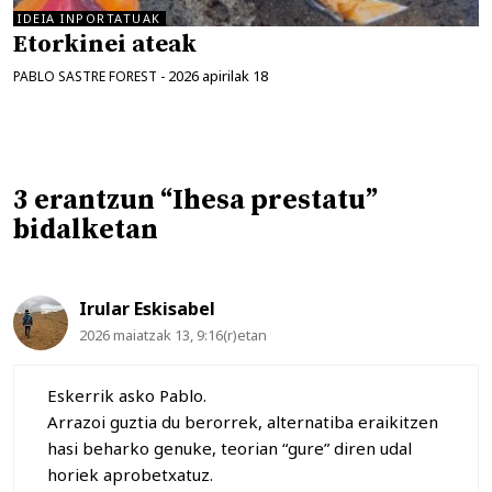
IDEIA INPORTATUAK
Etorkinei ateak
2026 apirilak 18
PABLO SASTRE FOREST
-
3 erantzun “Ihesa prestatu”
bidalketan
Irular Eskisabel
2026 maiatzak 13, 9:16(r)etan
Eskerrik asko Pablo.
Arrazoi guztia du berorrek, alternatiba eraikitzen
hasi beharko genuke, teorian “gure” diren udal
horiek aprobetxatuz.