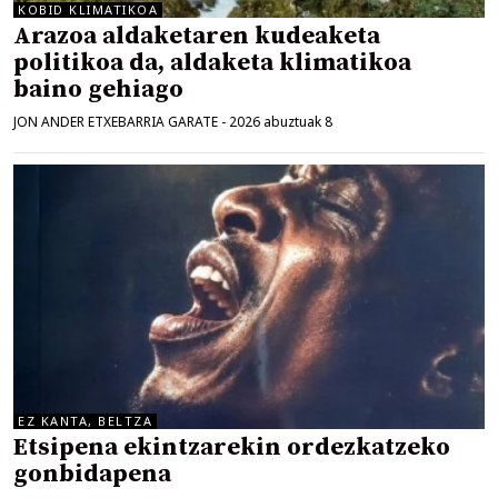
KOBID KLIMATIKOA
Arazoa aldaketaren kudeaketa
politikoa da, aldaketa klimatikoa
baino gehiago
JON ANDER ETXEBARRIA GARATE
-
2026 abuztuak 8
EZ KANTA, BELTZA
Etsipena ekintzarekin ordezkatzeko
gonbidapena