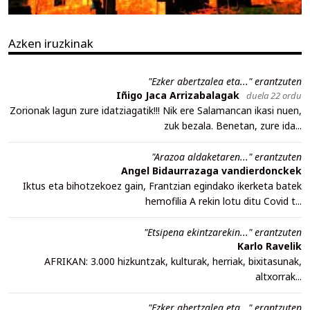
Azken iruzkinak
"Ezker abertzalea eta..." erantzuten
Iñigo Jaca Arrizabalagak
duela 22 ordu
Zorionak lagun zure idatziagatik!!! Nik ere Salamancan ikasi nuen,
zuk bezala. Benetan, zure ida...
"Arazoa aldaketaren..." erantzuten
Angel Bidaurrazaga vandierdonckek
Iktus eta bihotzekoez gain, Frantzian egindako ikerketa batek
hemofilia A rekin lotu ditu Covid t...
"Etsipena ekintzarekin..." erantzuten
Karlo Ravelik
AFRIKAN: 3.000 hizkuntzak, kulturak, herriak, bixitasunak,
altxorrak...
"Ezker abertzalea eta..." erantzuten