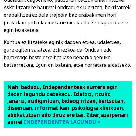
Asko litzateke hautetsi ondraduek ulertzea, herritarrek
erabakitzea ez dela trajedia bat; erabakimen hori
praktikan jartzeko mekanismoak bilatzen lagundu ere
egin lezaketela.
Kontua ez litzateke eginik dagoen etxea, udaletxea,
gure egiten saiatzea; ezinezkoa da. Ondoan edo
haraxeago beste etxe bat jaso beharko genuke:
batzarretxea. Egun on batean, etxe horretara aldatzeko.
Nahi baduzu, Independenteak aurrera egin
dezan lagundu dezakezu. Idatziz, itzuliz,
janariz, irudigintzan, bideogintzan, bertsotan,
diseinuan, informatikan, psikologia klinikoan,
abokatutzan edo diruz ere bai. Ziberjazarpenari
aurre!
INDEPENDENTEA LAGUNDU >