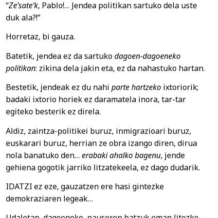
“
Ze’sate’k
, Pablo!… Jendea politikan sartuko dela uste
duk ala?!”
Horretaz, bi gauza.
Batetik, jendea ez da sartuko
dagoen-dagoeneko
politikan
: zikina dela jakin eta, ez da nahastuko hartan.
Bestetik, jendeak ez du nahi
parte hartzeko
ixtoriorik;
badaki ixtorio horiek ez daramatela inora, tar-tar
egiteko besterik ez direla.
Aldiz, zaintza-politikei buruz, inmigrazioari buruz,
euskarari buruz, herrian ze obra izango diren, dirua
nola banatuko den…
erabaki ahalko bagenu
, jende
gehiena gogotik jarriko litzatekeela, ez dago dudarik.
IDATZI ez eze, gauzatzen ere hasi gintezke
demokraziaren legeak…
Udaletan, dagoeneko, pausoren batzuk eman litezke.