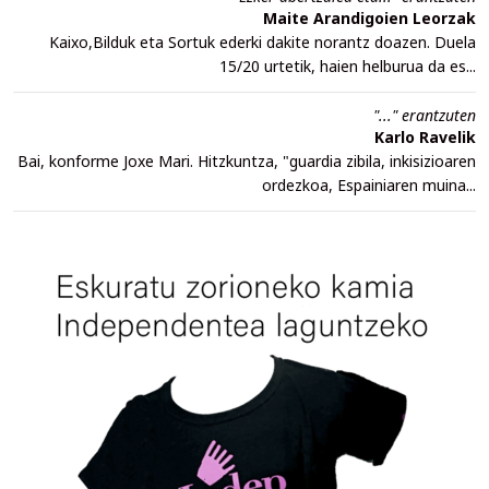
Maite Arandigoien Leorzak
Kaixo,Bilduk eta Sortuk ederki dakite norantz doazen. Duela
15/20 urtetik, haien helburua da es...
"..." erantzuten
Karlo Ravelik
Bai, konforme Joxe Mari. Hitzkuntza, "guardia zibila, inkisizioaren
ordezkoa, Espainiaren muina...