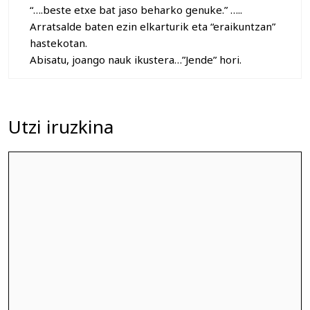
“….beste etxe bat jaso beharko genuke.” …..
Arratsalde baten ezin elkarturik eta “eraikuntzan”
hastekotan.
Abisatu, joango nauk ikustera…”Jende” hori.
Utzi iruzkina
Iruzkina