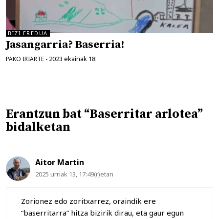
BIZI EREDUA
Jasangarria? Baserria!
2023 ekainak 18
PAKO IRIARTE
-
Erantzun bat “Baserritar arlotea”
bidalketan
Aitor Martin
2025 urriak 13, 17:49(r)etan
Zorionez edo zoritxarrez, oraindik ere
“baserritarra” hitza bizirik dirau, eta gaur egun