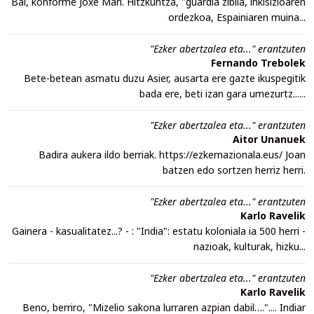
Bai, konforme Joxe Mari. Hitzkuntza, "guardia zibila, inkisizioaren
ordezkoa, Espainiaren muina...
"Ezker abertzalea eta..." erantzuten
Fernando Trebolek
Bete-betean asmatu duzu Asier, ausarta ere gazte ikuspegitik
bada ere, beti izan gara umezurtz......
"Ezker abertzalea eta..." erantzuten
Aitor Unanuek
Badira aukera ildo berriak. https://ezkernazionala.eus/ Joan
batzen edo sortzen herriz herri.
"Ezker abertzalea eta..." erantzuten
Karlo Ravelik
Gainera - kasualitatez...? - : "India": estatu koloniala ia 500 herri -
nazioak, kulturak, hizku...
"Ezker abertzalea eta..." erantzuten
Karlo Ravelik
Beno, berriro, "Mizelio sakona lurraren azpian dabil….".... Indiar