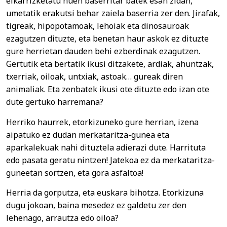
elkarrizketatu nuen baserritar batek esan zidan,
umetatik erakutsi behar zaiela baserria zer den. Jirafak,
tigreak, hipopotamoak, lehoiak eta dinosauroak
ezagutzen dituzte, eta benetan haur askok ez dituzte
gure herrietan dauden behi ezberdinak ezagutzen.
Gertutik eta bertatik ikusi ditzakete, ardiak, ahuntzak,
txerriak, oiloak, untxiak, astoak… gureak diren
animaliak. Eta zenbatek ikusi ote dituzte edo izan ote
dute gertuko harremana?
Herriko haurrek, etorkizuneko gure herrian, izena
aipatuko ez dudan merkataritza-gunea eta
aparkalekuak nahi dituztela adierazi dute. Harrituta
edo pasata geratu nintzen! Jatekoa ez da merkataritza-
guneetan sortzen, eta gora asfaltoa!
Herria da gorputza, eta euskara bihotza. Etorkizuna
dugu jokoan, baina mesedez ez galdetu zer den
lehenago, arrautza edo oiloa?