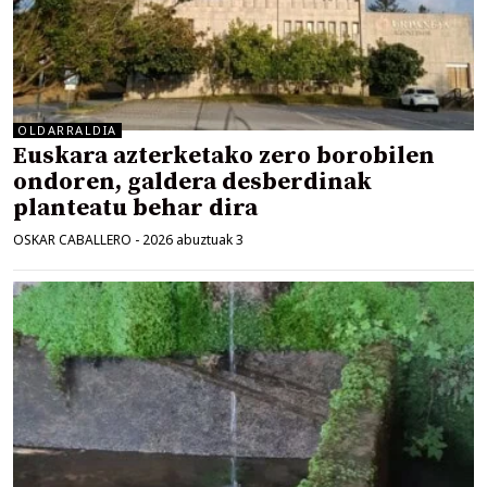
OLDARRALDIA
Euskara azterketako zero borobilen
ondoren, galdera desberdinak
planteatu behar dira
OSKAR CABALLERO
-
2026 abuztuak 3