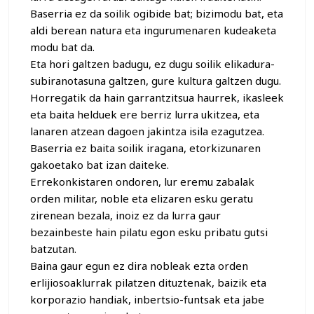
Baserria ez da soilik ogibide bat; bizimodu bat, eta
aldi berean natura eta ingurumenaren kudeaketa
modu bat da.
Eta hori galtzen badugu, ez dugu soilik elikadura-
subiranotasuna galtzen, gure kultura galtzen dugu.
Horregatik da hain garrantzitsua haurrek, ikasleek
eta baita helduek ere berriz lurra ukitzea, eta
lanaren atzean dagoen jakintza isila ezagutzea.
Baserria ez baita soilik iragana, etorkizunaren
gakoetako bat izan daiteke.
Errekonkistaren ondoren, lur eremu zabalak
orden militar, noble eta elizaren esku geratu
zirenean bezala, inoiz ez da lurra gaur
bezainbeste hain pilatu egon esku pribatu gutsi
batzutan.
Baina gaur egun ez dira nobleak ezta orden
erlijiosoaklurrak pilatzen dituztenak, baizik eta
korporazio handiak, inbertsio-funtsak eta jabe