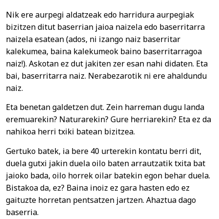
Nik ere aurpegi aldatzeak edo harridura aurpegiak
bizitzen ditut baserrian jaioa naizela edo baserritarra
naizela esatean (ados, ni izango naiz baserritar
kalekumea, baina kalekumeok baino baserritarragoa
naiz!). Askotan ez dut jakiten zer esan nahi didaten. Eta
bai, baserritarra naiz. Nerabezarotik ni ere ahaldundu
naiz.
Eta benetan galdetzen dut. Zein harreman dugu landa
eremuarekin? Naturarekin? Gure herriarekin? Eta ez da
nahikoa herri txiki batean bizitzea.
Gertuko batek, ia bere 40 urterekin kontatu berri dit,
duela gutxi jakin duela oilo baten arrautzatik txita bat
jaioko bada, oilo horrek oilar batekin egon behar duela.
Bistakoa da, ez? Baina inoiz ez gara hasten edo ez
gaituzte horretan pentsatzen jartzen. Ahaztua dago
baserria.