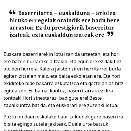
Baserritarra = euskalduna = arlotea
hiruko erregelak oraindik ere badu bere
arrastoa. Ez du prestigiorik baserritar
izateak, ezta euskaldun izateak ere
Euskara baserriarekin lotu izan da urteetan, eta hori
ere bazen burlarako aitzakia. Eta egun ere ez dakit ez
ote den horrela. Kalera jaisten ziren herritarrei burla
egiten zitzaien maiz, eta baita eskoletan ere. Eta hori
ekiditeko bide bakarra ezkutatzea eta gaztelaniaz hitz
egitea zen. Ei, baina, kontuz, baserritarrak ez dira
tontoak! Hori sinestarazi badigute ere! Beste
zapalkuntza bat da, eta euskarari ere zuzenki lotua.
Poztu ninduen eskolako haur txikienek gure baserrira
bisita egingo zutela jakiteak. Duela urte batzuk