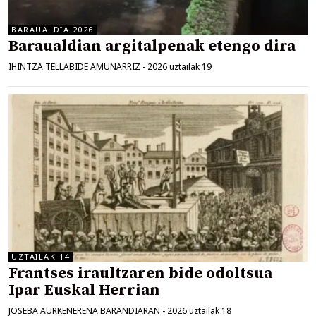
BARAUALDIA 2026
Baraualdian argitalpenak etengo dira
IHINTZA TELLABIDE AMUNARRIZ
-
2026 uztailak 19
UZTAILAK 14
Frantses iraultzaren bide odoltsua
Ipar Euskal Herrian
JOSEBA AURKENERENA BARANDIARAN
-
2026 uztailak 18