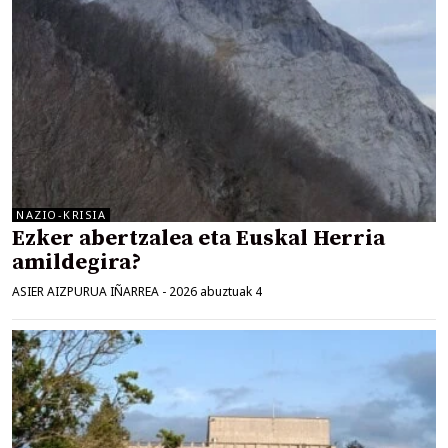
NAZIO-KRISIA
Ezker abertzalea eta Euskal Herria
amildegira?
ASIER AIZPURUA IÑARREA
-
2026 abuztuak 4