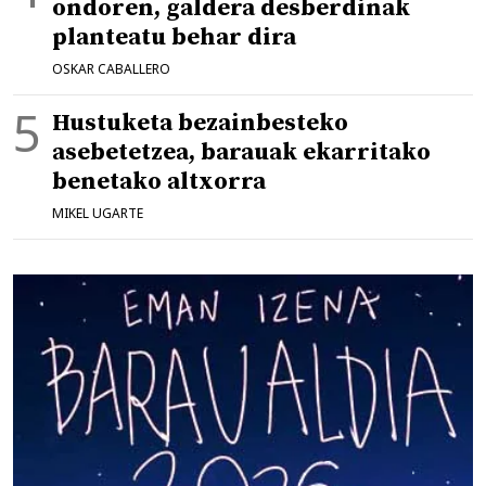
ondoren, galdera desberdinak
planteatu behar dira
OSKAR CABALLERO
Hustuketa bezainbesteko
asebetetzea, barauak ekarritako
benetako altxorra
MIKEL UGARTE