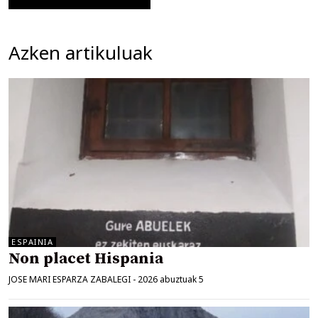
Azken artikuluak
ESPAINIA
Non placet Hispania
JOSE MARI ESPARZA ZABALEGI
-
2026 abuztuak 5