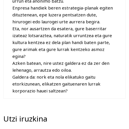
urrun eta anonimo batzu.
Enpresa handiek beren estrategia-planak egiten
dituztenean, epe luzera pentsatzen dute,
hirurogei edo laurogei urte aurrera begira.
Eta, nor ausartzen da esatera, gure baserritar
izateaz lotsaraztea, naturatik urruntzea eta gure
kultura kentzea ez dela plan handi baten parte,
gure arimak eta gure lurrak kentzeko asmoz
egina?
Azken batean, nire ustez galdera ez da zer den
lehenago, arrautza edo oiloa.
Galdera da: nork eta nola elikatuko gaitu
etorkizunean, elikatzen gaituenaren lurrak
korporazio hauei saltzean?
Utzi iruzkina