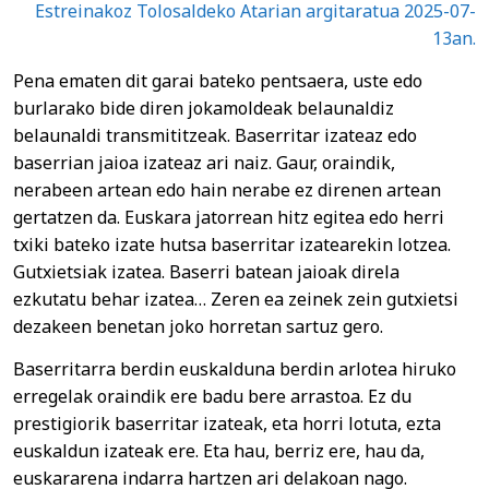
Estreinakoz Tolosaldeko Atarian argitaratua 2025-07-
13an.
Pena ematen dit garai bateko pentsaera, uste edo
burlarako bide diren jokamoldeak belaunaldiz
belaunaldi transmititzeak. Baserritar izateaz edo
baserrian jaioa izateaz ari naiz. Gaur, oraindik,
nerabeen artean edo hain nerabe ez direnen artean
gertatzen da. Euskara jatorrean hitz egitea edo herri
txiki bateko izate hutsa baserritar izatearekin lotzea.
Gutxietsiak izatea. Baserri batean jaioak direla
ezkutatu behar izatea… Zeren ea zeinek zein gutxietsi
dezakeen benetan joko horretan sartuz gero.
Baserritarra berdin euskalduna berdin arlotea hiruko
erregelak oraindik ere badu bere arrastoa. Ez du
prestigiorik baserritar izateak, eta horri lotuta, ezta
euskaldun izateak ere. Eta hau, berriz ere, hau da,
euskararena indarra hartzen ari delakoan nago.