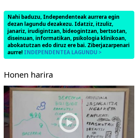
Nahi baduzu, Independenteak aurrera egin
dezan lagundu dezakezu. Idatziz, itzuliz,
janariz, irudigintzan, bideogintzan, bertsotan,
diseinuan, informatikan, psikologia klinikoan,
abokatutzan edo diruz ere bai. Ziberjazarpenari
aurre!
INDEPENDENTEA LAGUNDU >
Honen harira