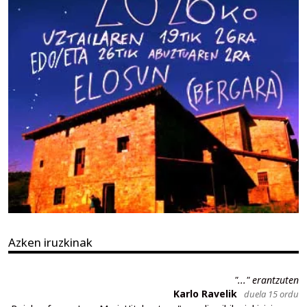
Azken iruzkinak
"..." erantzuten
Karlo Ravelik
duela 15 ordu