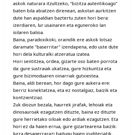
askok naturara itzultzeko, “bizitza autentikoago”
baten bila abiatzen direnean, askotan aurkitzen
dute han aspaldian baztertu zuten hori bera:
izerdiaren, lur usainaren eta eguneroko lan
isilaren balioa.
Baina, paradoxikoki, oraindik ere askok lotsaz
daramate “baserritar” izendapena, edo uste dute
hori dela kulturalki atzeratua izatea.
Hori sentitzea, ordea, gizarte oso baten porrota
da: gure sustraiak ukatzea, gure hizkuntza eta
gure bizimoduaren oinarriak gutxiestea.
Baina, aldi berean, hor dago gure aukera ere:
berriz konektatzea, eta ez nostalgiaz, baizik eta
kontzientziaz.
Zuk diozun bezala, haurrek jirafak, lehoiak eta
dinosauroak ezagutzen dituzte, baina ez dituzte
gure herrietako oiloak edo ardiak ezagutzen. Eta
hori ez da haien errua, gure gizartearena baizik:
lurra desagerrarazi baitugu haien iruditeriatik.