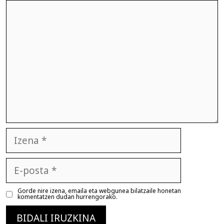
Iruzkina
Izena
E-
posta
Gorde nire izena, emaila eta webgunea bilatzaile honetan
komentatzen dudan hurrengorako.