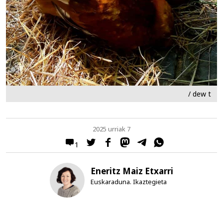
/ dew t
2025 urriak 7
1
Eneritz Maiz Etxarri
Euskaraduna. Ikaztegieta