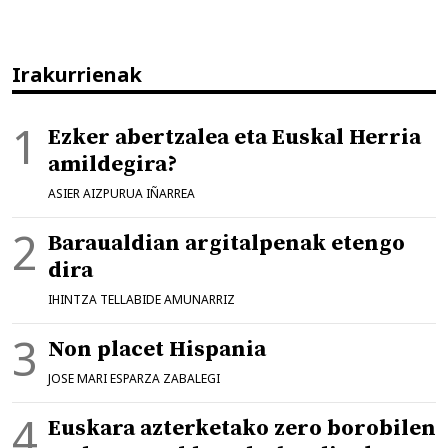
Irakurrienak
Ezker abertzalea eta Euskal Herria
amildegira?
ASIER AIZPURUA IÑARREA
Baraualdian argitalpenak etengo
dira
IHINTZA TELLABIDE AMUNARRIZ
Non placet Hispania
JOSE MARI ESPARZA ZABALEGI
Euskara azterketako zero borobilen