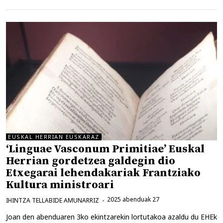
EUSKAL HERRIAN EUSKARAZ
‘Linguae Vasconum Primitiae’ Euskal
Herrian gordetzea galdegin dio
Etxegarai lehendakariak Frantziako
Kultura ministroari
2025 abenduak 27
IHINTZA TELLABIDE AMUNARRIZ
Joan den abenduaren 3ko ekintzarekin lortutakoa azaldu du EHEk