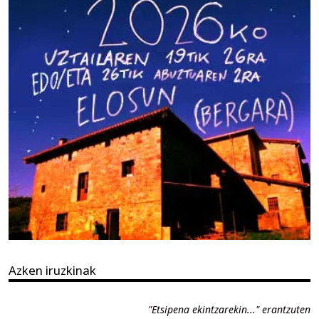
Azken iruzkinak
"Etsipena ekintzarekin..." erantzuten