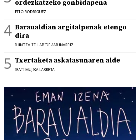
ordezkatzeko gonbidapena
FITO RODRIGUEZ
Baraualdian argitalpenak etengo
dira
IHINTZA TELLABIDE AMUNARRIZ
Txertaketa askatasunaren alde
IRATI MUJIKA LARRETA