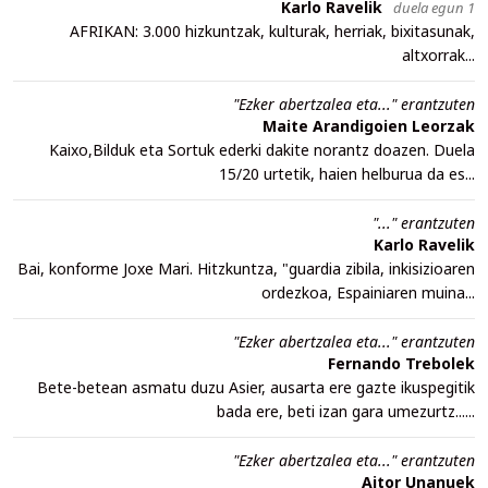
Karlo Ravelik
duela egun 1
AFRIKAN: 3.000 hizkuntzak, kulturak, herriak, bixitasunak,
altxorrak...
"Ezker abertzalea eta..." erantzuten
Maite Arandigoien Leorzak
Kaixo,Bilduk eta Sortuk ederki dakite norantz doazen. Duela
15/20 urtetik, haien helburua da es...
"..." erantzuten
Karlo Ravelik
Bai, konforme Joxe Mari. Hitzkuntza, "guardia zibila, inkisizioaren
ordezkoa, Espainiaren muina...
"Ezker abertzalea eta..." erantzuten
Fernando Trebolek
Bete-betean asmatu duzu Asier, ausarta ere gazte ikuspegitik
bada ere, beti izan gara umezurtz......
"Ezker abertzalea eta..." erantzuten
Aitor Unanuek