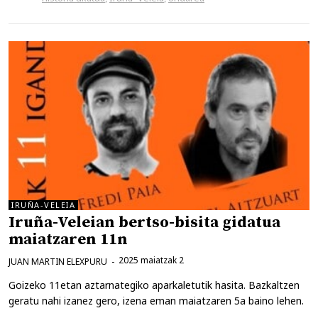
IRUÑA-VELEIA
Iruña-Veleian bertso-bisita gidatua
maiatzaren 11n
2025 maiatzak 2
JUAN MARTIN ELEXPURU
Goizeko 11etan aztarnategiko aparkaletutik hasita. Bazkaltzen
geratu nahi izanez gero, izena eman maiatzaren 5a baino lehen.