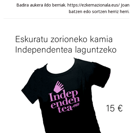
Badira aukera ildo berriak. https://ezkernazionala.eus/ Joan
batzen edo sortzen herriz herri.