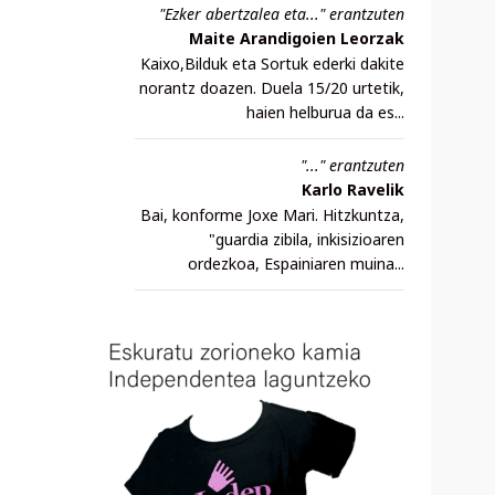
"Ezker abertzalea eta..." erantzuten
Maite Arandigoien Leorzak
Kaixo,Bilduk eta Sortuk ederki dakite
norantz doazen. Duela 15/20 urtetik,
haien helburua da es...
"..." erantzuten
Karlo Ravelik
Bai, konforme Joxe Mari. Hitzkuntza,
"guardia zibila, inkisizioaren
ordezkoa, Espainiaren muina...