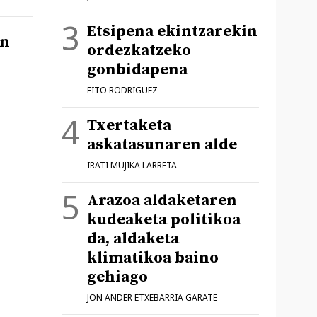
Etsipena ekintzarekin
an
ordezkatzeko
gonbidapena
FITO RODRIGUEZ
Txertaketa
askatasunaren alde
IRATI MUJIKA LARRETA
Arazoa aldaketaren
kudeaketa politikoa
da, aldaketa
klimatikoa baino
gehiago
JON ANDER ETXEBARRIA GARATE