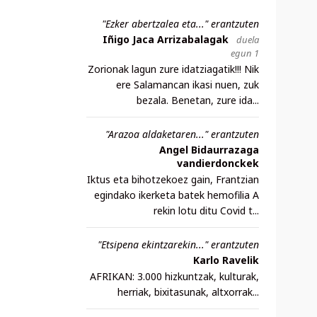
"Ezker abertzalea eta..." erantzuten
Iñigo Jaca Arrizabalagak
duela
egun 1
Zorionak lagun zure idatziagatik!!! Nik
ere Salamancan ikasi nuen, zuk
bezala. Benetan, zure ida...
"Arazoa aldaketaren..." erantzuten
Angel Bidaurrazaga
vandierdonckek
Iktus eta bihotzekoez gain, Frantzian
egindako ikerketa batek hemofilia A
rekin lotu ditu Covid t...
"Etsipena ekintzarekin..." erantzuten
Karlo Ravelik
AFRIKAN: 3.000 hizkuntzak, kulturak,
herriak, bixitasunak, altxorrak...