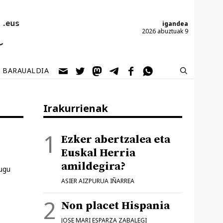
igandea
2026 abuztuak 9
BARAUALDIA
Irakurrienak
Ezker abertzalea eta
Euskal Herria
amildegira?
tugu
ASIER AIZPURUA IÑARREA
Non placet Hispania
JOSE MARI ESPARZA ZABALEGI