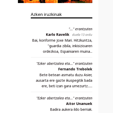
Azken iruzkinak
"..." erantzuten
Karlo Ravelik
duela 13 ordu
Bai, konforme Joxe Mari. Hitzkuntza,
"guardia zibila, inkisizioaren
ordezkoa, Espainiaren muina...
"Ezker abertzalea eta..." erantzuten
Fernando Trebolek
Bete-betean asmatu duzu Asier,
ausarta ere gazte ikuspegitik bada
ere, beti izan gara umezurtz......
"Ezker abertzalea eta..." erantzuten
Aitor Unanuek
Badira aukera ildo berriak.