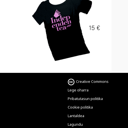
Creative Commons
Lege oharra
Pribatutasun politika
Cookie politika
Lantaldea
Lagundu