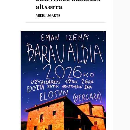
altxorra
MIKEL UGARTE