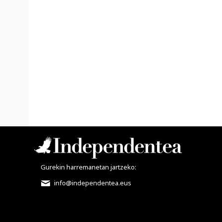
Gurekin harremanetan jartzeko:
info@independentea.eus