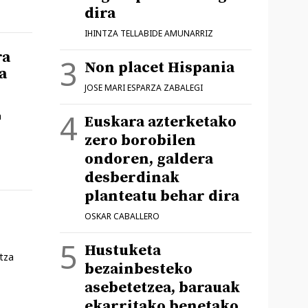
dira
IHINTZA TELLABIDE AMUNARRIZ
ra
Non placet Hispania
a
JOSE MARI ESPARZA ZABALEGI
a
Euskara azterketako
zero borobilen
ondoren, galdera
desberdinak
planteatu behar dira
OSKAR CABALLERO
Hustuketa
tza
bezainbesteko
asebetetzea, barauak
ekarritako benetako