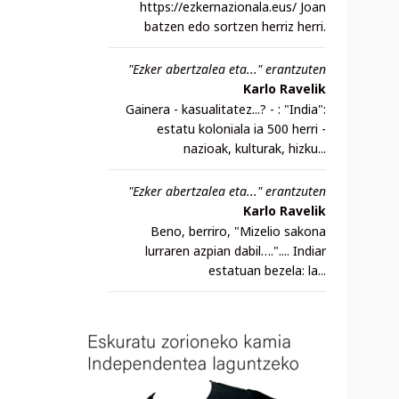
https://ezkernazionala.eus/ Joan
batzen edo sortzen herriz herri.
"Ezker abertzalea eta..." erantzuten
Karlo Ravelik
Gainera - kasualitatez...? - : "India":
estatu koloniala ia 500 herri -
nazioak, kulturak, hizku...
"Ezker abertzalea eta..." erantzuten
Karlo Ravelik
Beno, berriro, "Mizelio sakona
lurraren azpian dabil….".... Indiar
estatuan bezela: la...