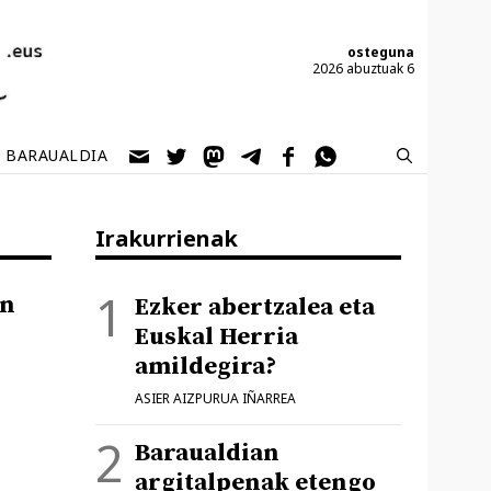
osteguna
2026 abuztuak 6
BARAUALDIA
Irakurrienak
an
Ezker abertzalea eta
Euskal Herria
amildegira?
ASIER AIZPURUA IÑARREA
Baraualdian
argitalpenak etengo