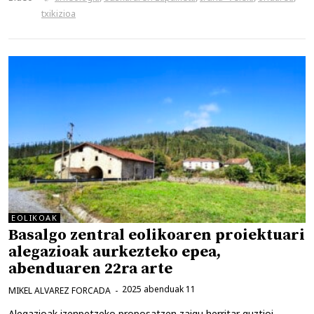
txikizioa
EOLIKOAK
Basalgo zentral eolikoaren proiektuari
alegazioak aurkezteko epea,
abenduaren 22ra arte
2025 abenduak 11
MIKEL ALVAREZ FORCADA
Alegazioak izenpetzeko proposatzen zaigu herritar guztioi.