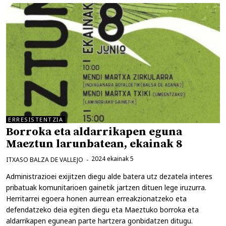
ERRESISTENTZIA
Borroka eta aldarrikapen eguna
Maeztun larunbatean, ekainak 8
2024 ekainak 5
ITXASO BALZA DE VALLEJO
Administrazioei exijitzen diegu alde batera utz dezatela interes
pribatuak komunitarioen gainetik jartzen dituen lege iruzurra.
Herritarrei egoera honen aurrean erreakzionatzeko eta
defendatzeko deia egiten diegu eta Maeztuko borroka eta
aldarrikapen egunean parte hartzera gonbidatzen ditugu.