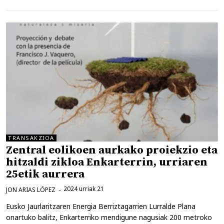
TRANSAKZIOA
Zentral eolikoen aurkako proiekzio eta
hitzaldi zikloa Enkarterrin, urriaren
25etik aurrera
2024 urriak 21
JON ARIAS LÓPEZ
Eusko Jaurlaritzaren Energia Berriztagarrien Lurralde Plana
onartuko balitz, Enkarterriko mendigune nagusiak 200 metroko