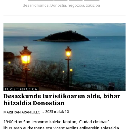
desarrollismoa
,
Donostia
,
negozioa
,
txikizioa
TURISTIFIKAZIOA
Desazkunde turistikoaren alde, bihar
hitzaldia Donostian
2025 irailak 10
MARIFRAN ARANJUELO
19:00etan San Jeronimo kaleko Kriptan, ‘Ciudad clickbait’
liburuaren aurkezpena eta Vicent Molins egilearekin solasaldia.