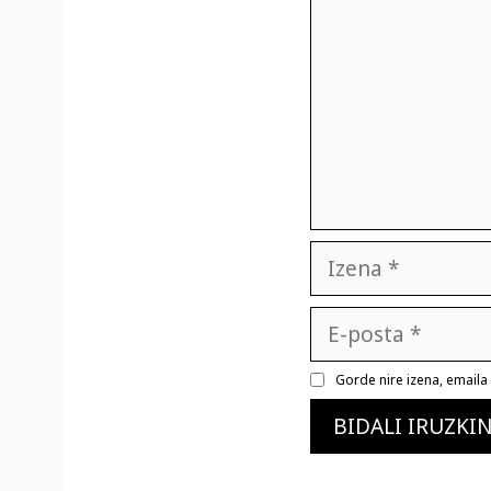
Izena
E-
posta
Gorde nire izena, email