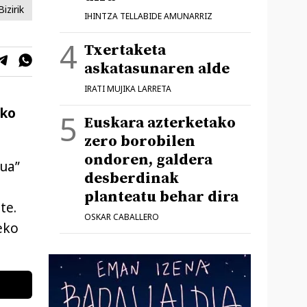
izirik
IHINTZA TELLABIDE AMUNARRIZ
Txertaketa
askatasunaren alde
IRATI MUJIKA LARRETA
ako
Euskara azterketako
zero borobilen
ondoren, galdera
kua”
desberdinak
planteatu behar dira
te.
OSKAR CABALLERO
eko