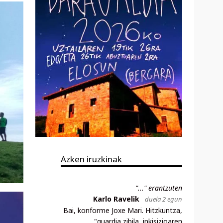
Azken iruzkinak
"..." erantzuten
Karlo Ravelik
duela 2 egun
Bai, konforme Joxe Mari. Hitzkuntza,
"guardia zibila, inkisizioaren