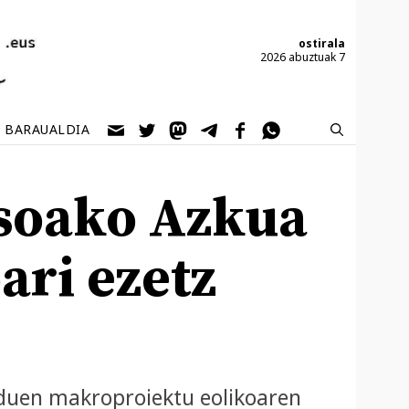
ostirala
2026 abuztuak 7
BARAUALDIA
asoako Azkua
ari ezetz
 duen makroproiektu eolikoaren