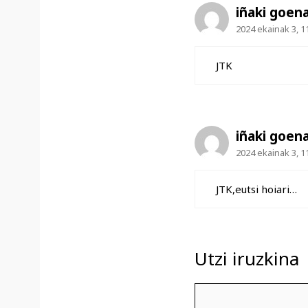
iñaki goen
2024 ekainak 3, 1
JTK
iñaki goen
2024 ekainak 3, 1
JTK,eutsi hoiari…
Utzi iruzkina
Iruzkina