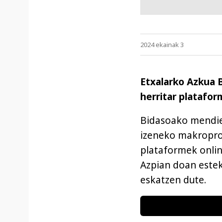
2024 ekainak 3
Etxalarko Azkua Bi
herritar platafor
Bidasoako mendiet
izeneko makroproi
plataformek onlin
Azpian doan estek
eskatzen dute.