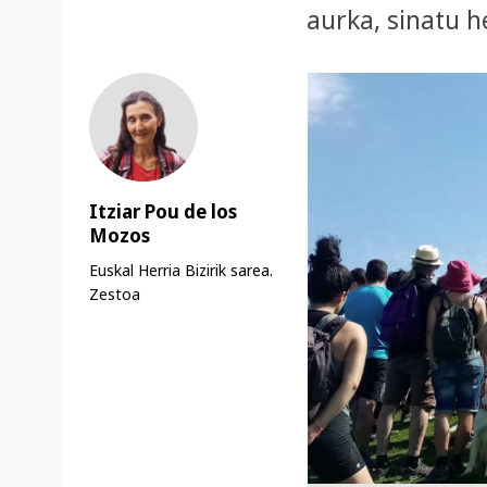
aurka, sinatu 
Itziar Pou de los
Mozos
Euskal Herria Bizirik sarea.
Zestoa