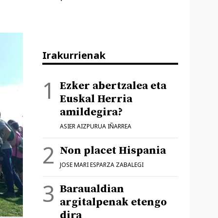
Irakurrienak
Ezker abertzalea eta
Euskal Herria
amildegira?
ASIER AIZPURUA IÑARREA
Non placet Hispania
JOSE MARI ESPARZA ZABALEGI
Baraualdian
argitalpenak etengo
dira