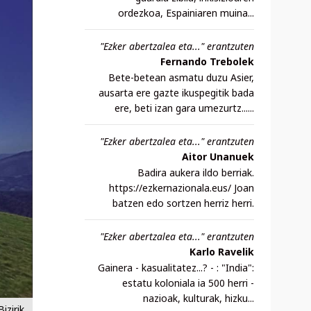
ordezkoa, Espainiaren muina...
"Ezker abertzalea eta..." erantzuten
Fernando Trebolek
Bete-betean asmatu duzu Asier,
ausarta ere gazte ikuspegitik bada
ere, beti izan gara umezurtz......
"Ezker abertzalea eta..." erantzuten
Aitor Unanuek
Badira aukera ildo berriak.
https://ezkernazionala.eus/ Joan
batzen edo sortzen herriz herri.
"Ezker abertzalea eta..." erantzuten
Karlo Ravelik
Gainera - kasualitatez...? - : "India":
estatu koloniala ia 500 herri -
nazioak, kulturak, hizku...
izirik