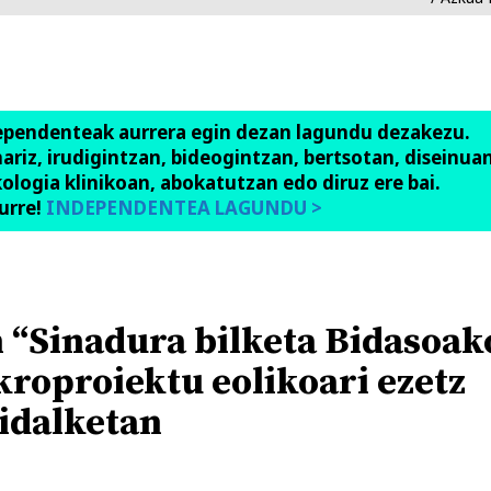
ependenteak aurrera egin dezan lagundu dezakezu.
anariz, irudigintzan, bideogintzan, bertsotan, diseinuan
ologia klinikoan, abokatutzan edo diruz ere bai.
urre!
INDEPENDENTEA LAGUNDU >
 “Sinadura bilketa Bidasoak
roproiektu eolikoari ezetz
idalketan