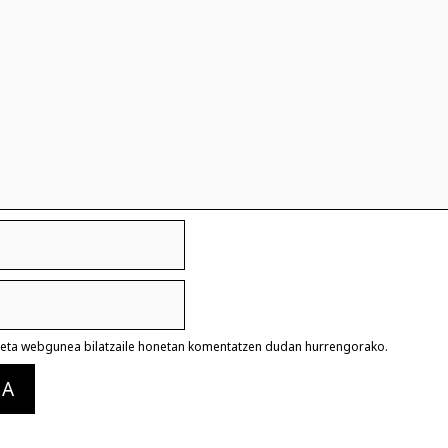
a eta webgunea bilatzaile honetan komentatzen dudan hurrengorako.