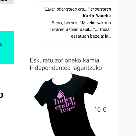
"Ezker abertzalea eta..." erantzuten
Karlo Ravelik
Beno, berriro, "Mizelio sakona
lurraren azpian dabil….".... Indiar
estatuan bezela: la...
,
o