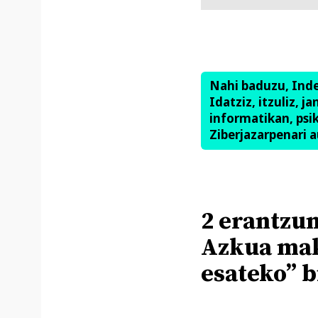
Nahi baduzu, Ind
Idatziz, itzuliz, j
informatikan, psik
Ziberjazarpenari a
2 erantzun
Azkua mak
esateko” b