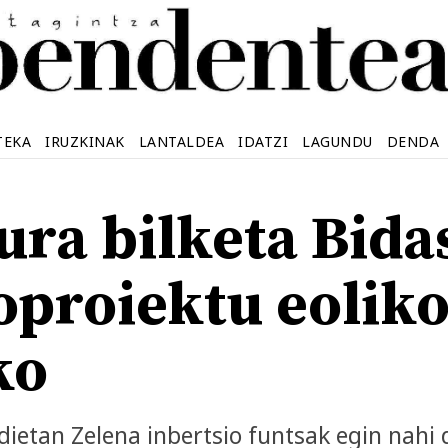
TEKA
IRUZKINAK
LANTALDEA
IDATZI
LAGUNDU
DENDA
ura bilketa Bid
proiektu eoliko
ko
ietan Zelena inbertsio funtsak egin nahi