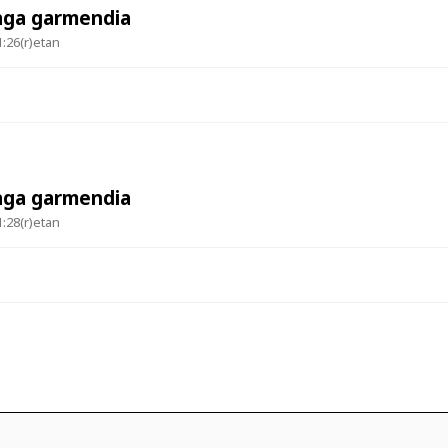
aga garmendia
1:26(r)etan
aga garmendia
1:28(r)etan