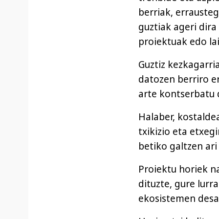
berriak, errauste
guztiak ageri dir
proiektuak edo la
Guztiz kezkagarria
datozen berriro e
arte kontserbatu d
Halaber, kostalde
txikizio eta etxeg
betiko galtzen ari
Proiektu horiek n
dituzte, gure lurr
ekosistemen desag