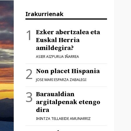
Irakurrienak
Ezker abertzalea eta
Euskal Herria
amildegira?
ASIER AIZPURUA IÑARREA
Non placet Hispania
JOSE MARI ESPARZA ZABALEGI
Baraualdian
argitalpenak etengo
dira
IHINTZA TELLABIDE AMUNARRIZ