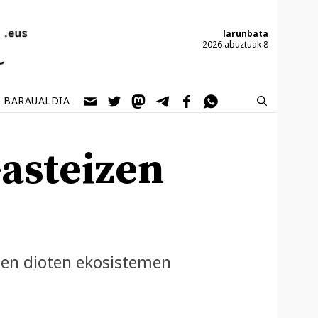
larunbata
2026 abuztuak 8
BARAUALDIA
asteizen
sten dioten ekosistemen