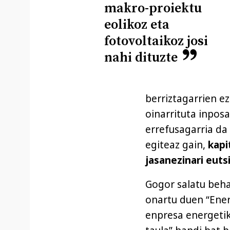
makro-proiektu
eolikoz eta
fotovoltaikoz josi
nahi dituzte
berriztagarrien e
oinarrituta inpos
errefusagarria da
egiteaz gain,
kapi
jasanezinari euts
Gogor salatu beha
onartu duen “Ener
enpresa energetik