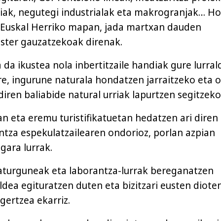
giak, negutegi industrialak eta makrogranjak… Ho
a Euskal Herriko mapan, jada martxan dauden
ister gauzatzekoak direnak.
 da ikustea nola inbertitzaile handiak gure lurral
re, ingurune naturala hondatzen jarraitzeko eta o
iren baliabide natural urriak lapurtzen segitzeko
an eta eremu turistifikatuetan hedatzen ari diren
intza espekulatzailearen ondorioz, porlan azpian
 gara lurrak.
aturguneak eta laborantza-lurrak bereganatzen
aldea egituratzen duten eta bizitzari eusten diote
ertzea ekarriz.