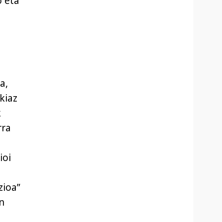
o eta
a,
kiaz
k
rra
ioi
zioa”
n