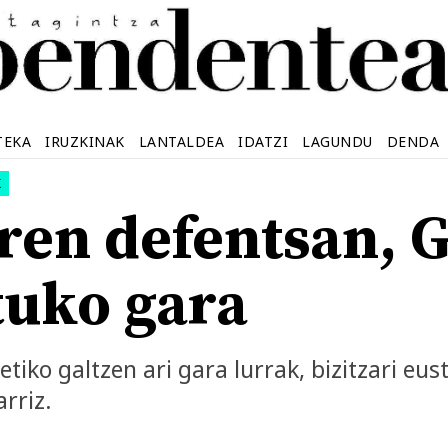
TEKA
IRUZKINAK
LANTALDEA
IDATZI
LAGUNDU
DENDA
K
ren defentsan, G
tuko gara
etiko galtzen ari gara lurrak, bizitzari eu
rriz.