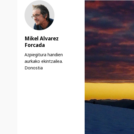
Mikel Alvarez
Forcada
Azpiegitura handien
aurkako ekintzailea.
Donostia