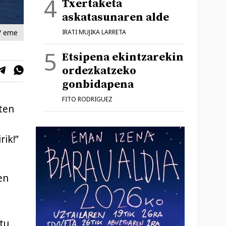
Txertaketa
askatasunaren alde
/ eme
IRATI MUJIKA LARRETA
Etsipena ekintzarekin
ordezkatzeko
gonbidapena
FITO RODRIGUEZ
iten
rik!”
en
tu