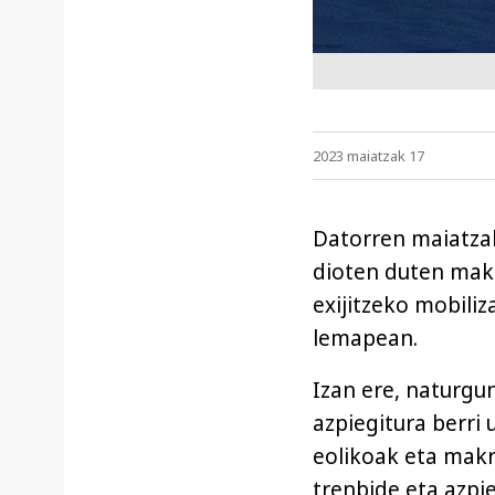
2023 maiatzak 17
Datorren maiatzak
dioten duten makr
exijitzeko mobiliz
lemapean.
Izan ere, naturgu
azpiegitura berri 
eolikoak eta mak
trenbide eta azpie