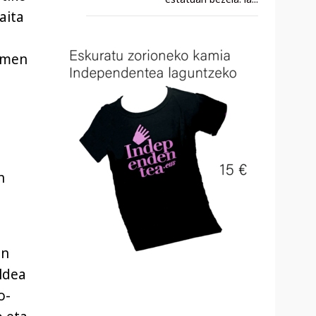
aita
damen
n
an
ldea
o-