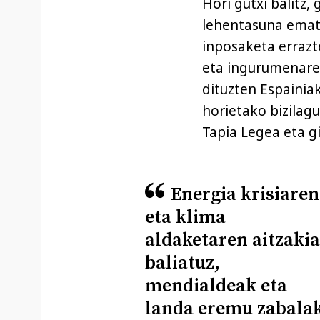
Hori gutxi balitz
lehentasuna emat
inposaketa errazt
eta ingurumenare
dituzten Espainiak
horietako bizilag
Tapia Legea eta g
Energia krisiaren
eta klima
aldaketaren aitzakia
baliatuz,
mendialdeak eta
landa eremu zabala