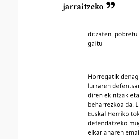
jarraitzeko
ditzaten, pobretu
gaitu.
Horregatik denagat
lurraren defentsa
diren ekintzak et
beharrezkoa da. 
Euskal Herriko to
defendatzeko mugi
elkarlanaren emai