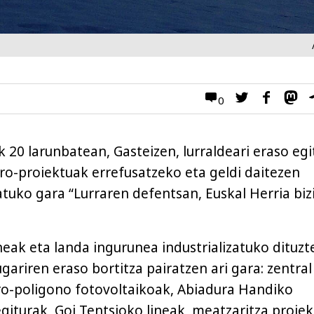
0
 20 larunbatean, Gasteizen, lurraldeari eraso eg
o-proiektuak errefusatzeko eta geldi daitezen
atuko gara “Lurraren defentsan, Euskal Herria bizi
neak eta landa ingurunea industrializatuko dituzt
ugariren eraso bortitza pairatzen ari gara: zentral
ro-poligono fotovoltaikoak, Abiadura Handiko
giturak, Goi Tentsioko lineak, meatzaritza proiek