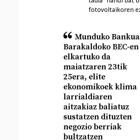
taula” handi bat b
fotovoltaikoren e
Munduko Bankua
Barakaldoko BEC-en
elkartuko da
maiatzaren 23tik
25era, elite
ekonomikoek klima
larrialdiaren
aitzakiaz baliatuz
sustatzen dituzten
negozio berriak
bultzatzen