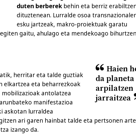
duten berberek
behin eta berriz erabiltze
dituztenean. Lurralde osoa transnazionale
esku jartzeak, makro-proiektuak garatu
 egiten gaitu, ahulago eta mendekoago bihurtze
Haien h
ik, herritar eta talde guztiak
da planeta
n elkartzea eta beharrezkoak
arpilatzen
a mobilizazioak antolatzea
jarraitzea
Larunbateko manifestazioa
ki askotan lurraldea
tzen ari garen hainbat talde eta pertsonen art
tza izango da.