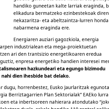
handiko guneetan kalte larriak eraginda, b
elikadura bermatzeko ezinbestekoak diren
nekazaritza- eta abeltzaintza-lurren hon
nabarmena eraginda ere.
Energiaren auziari gagozkiola, energia
zarpen industrialean eta mega-proiektuetan
atzen ari den trantsizio energetikoaren eredua
 guztiz, enpresa energetiko handien interesei me
talismoaren hazkundeari eta egungo bizimodu
i nahi dien ihesbide bat delako.
r dugu, horrenbestez, Eusko Jaurlaritzak egunot
gia Berriztagarrien Plan Sektorialak” EAEko lurra
oen eta inbertsoreen nahierara atondutako “jok