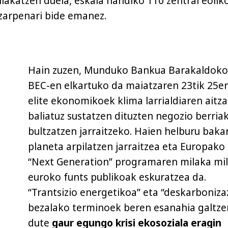
ilakatzen duela, eskala handiko 110 zentral eolik
zarpenari bide emanez.
Hain zuzen, Munduko Bankua Barakaldoko
BEC-en elkartuko da maiatzaren 23tik 25er
elite ekonomikoek klima larrialdiaren aitza
baliatuz sustatzen dituzten negozio berria
bultzatzen jarraitzeko. Haien helburu baka
planeta arpilatzen jarraitzea eta Europako
“Next Generation” programaren milaka mil
euroko funts publikoak eskuratzea da.
“Trantsizio energetikoa” eta “deskarboniza
bezalako terminoek beren esanahia galtze
dute
gaur egungo krisi ekosoziala eragin