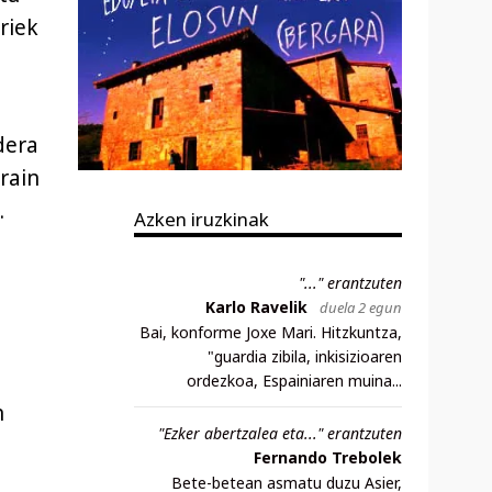
riek
dera
rain
.
Azken iruzkinak
"..." erantzuten
Karlo Ravelik
duela 2 egun
Bai, konforme Joxe Mari. Hitzkuntza,
"guardia zibila, inkisizioaren
ordezkoa, Espainiaren muina...
n
"Ezker abertzalea eta..." erantzuten
Fernando Trebolek
Bete-betean asmatu duzu Asier,