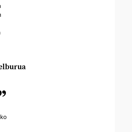
n
n
n
elburua
eko