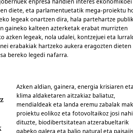
, gobernuek enpresa handien interes ekonomikoei
en diete, eta parlamentuetatik mega-proiektu h
eko legeak onartzen dira, hala partehartze publi
n gaineko kalteen azterketak erabat murrizten
o azken legeak, nola udalei, kontzejuei eta lurral
unei erabakiak hartzeko aukera eragozten dieten
isa bereko legedi nafarra.
Azken aldian, gainera, energia krisiaren et
klima aldaketaren aitzakiaz baliatuz,
z
mendialdeak eta landa eremu zabalak mak
proiektu eolikoz eta fotovoltaikoz josi nahi
dituzte, biodibertsitatean atzerabueltarik
k
gabeko galera eta balio natural eta paisaji