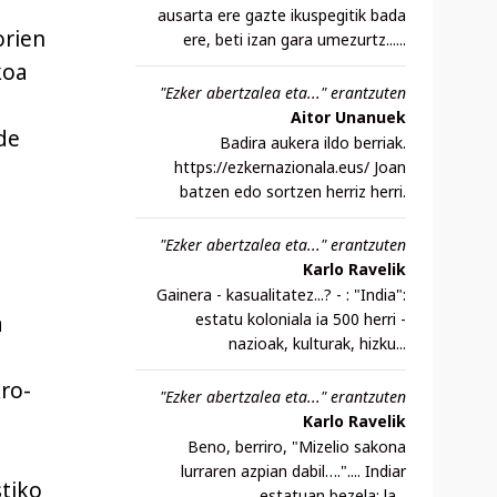
ausarta ere gazte ikuspegitik bada
orien
ere, beti izan gara umezurtz......
koa
"Ezker abertzalea eta..." erantzuten
Aitor Unanuek
de
Badira aukera ildo berriak.
https://ezkernazionala.eus/ Joan
batzen edo sortzen herriz herri.
"Ezker abertzalea eta..." erantzuten
Karlo Ravelik
Gainera - kasualitatez...? - : "India":
estatu koloniala ia 500 herri -
a
nazioak, kulturak, hizku...
ro-
"Ezker abertzalea eta..." erantzuten
Karlo Ravelik
Beno, berriro, "Mizelio sakona
lurraren azpian dabil….".... Indiar
stiko
estatuan bezela: la...