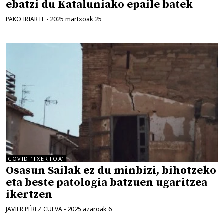
ebatzi du Kataluniako epaile batek
2025 martxoak 25
PAKO IRIARTE
-
COVID 'TXERTOA'
Osasun Sailak ez du minbizi, bihotzeko
eta beste patologia batzuen ugaritzea
ikertzen
2025 azaroak 6
JAVIER PÉREZ CUEVA
-