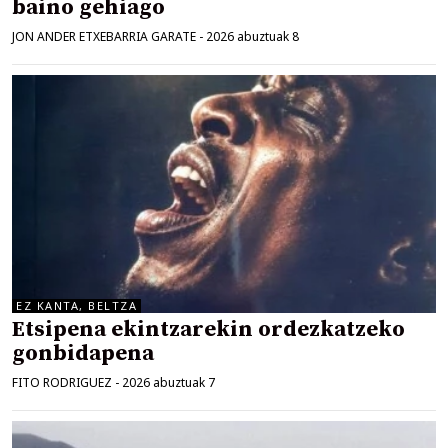
baino gehiago
JON ANDER ETXEBARRIA GARATE
-
2026 abuztuak 8
EZ KANTA, BELTZA
Etsipena ekintzarekin ordezkatzeko
gonbidapena
FITO RODRIGUEZ
-
2026 abuztuak 7