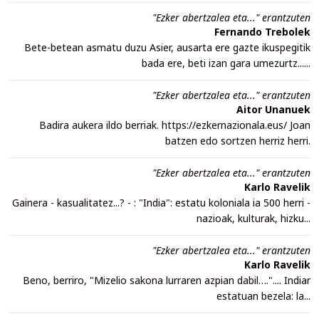
"Ezker abertzalea eta..." erantzuten
Fernando Trebolek
Bete-betean asmatu duzu Asier, ausarta ere gazte ikuspegitik
bada ere, beti izan gara umezurtz......
"Ezker abertzalea eta..." erantzuten
Aitor Unanuek
Badira aukera ildo berriak. https://ezkernazionala.eus/ Joan
batzen edo sortzen herriz herri.
"Ezker abertzalea eta..." erantzuten
Karlo Ravelik
Gainera - kasualitatez...? - : "India": estatu koloniala ia 500 herri -
nazioak, kulturak, hizku...
"Ezker abertzalea eta..." erantzuten
Karlo Ravelik
Beno, berriro, "Mizelio sakona lurraren azpian dabil….".... Indiar
estatuan bezela: la...