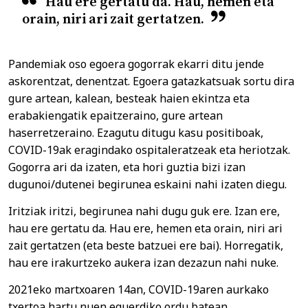
Hau ere gertatu da. Hau, hemen eta
orain, niri ari zait gertatzen.
Pandemiak oso egoera gogorrak ekarri ditu jende
askorentzat, denentzat. Egoera gatazkatsuak sortu dira
gure artean, kalean, besteak haien ekintza eta
erabakiengatik epaitzeraino, gure artean
haserretzeraino. Ezagutu ditugu kasu positiboak,
COVID-19ak eragindako ospitaleratzeak eta heriotzak.
Gogorra ari da izaten, eta hori guztia bizi izan
dugunoi/dutenei begirunea eskaini nahi izaten diegu.
Iritziak iritzi, begirunea nahi dugu guk ere. Izan ere,
hau ere gertatu da. Hau ere, hemen eta orain, niri ari
zait gertatzen (eta beste batzuei ere bai). Horregatik,
hau ere irakurtzeko aukera izan dezazun nahi nuke.
2021eko martxoaren 14an, COVID-19aren aurkako
txertoa hartu nuen eguerdiko ordu batean.