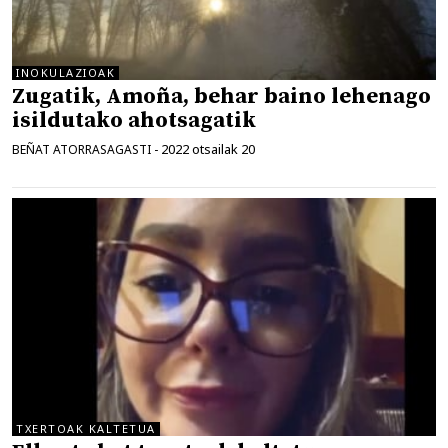
INOKULAZIOAK
Zugatik, Amoña, behar baino lehenago
isildutako ahotsagatik
2022 otsailak 20
BEÑAT ATORRASAGASTI
-
TXERTOAK KALTETUA