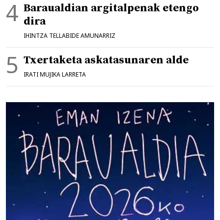
Baraualdian argitalpenak etengo
dira
IHINTZA TELLABIDE AMUNARRIZ
Txertaketa askatasunaren alde
IRATI MUJIKA LARRETA