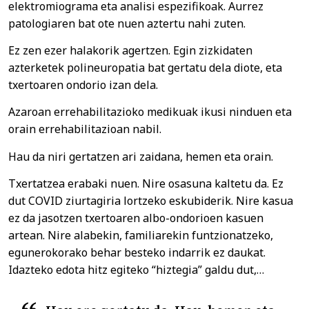
elektromiograma eta analisi espezifikoak. Aurrez
patologiaren bat ote nuen aztertu nahi zuten.
Ez zen ezer halakorik agertzen. Egin zizkidaten
azterketek polineuropatia bat gertatu dela diote, eta
txertoaren ondorio izan dela.
Azaroan errehabilitazioko medikuak ikusi ninduen eta
orain errehabilitazioan nabil.
Hau da niri gertatzen ari zaidana, hemen eta orain.
Txertatzea erabaki nuen. Nire osasuna kaltetu da. Ez
dut COVID ziurtagiria lortzeko eskubiderik. Nire kasua
ez da jasotzen txertoaren albo-ondorioen kasuen
artean. Nire alabekin, familiarekin funtzionatzeko,
egunerokorako behar besteko indarrik ez daukat.
Idazteko edota hitz egiteko “hiztegia” galdu dut,…