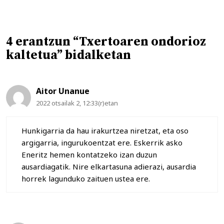
4 erantzun “Txertoaren ondorioz
kaltetua” bidalketan
Aitor Unanue
2022 otsailak 2, 12:33(r)etan
Hunkigarria da hau irakurtzea niretzat, eta oso
argigarria, ingurukoentzat ere. Eskerrik asko
Eneritz hemen kontatzeko izan duzun
ausardiagatik. Nire elkartasuna adierazi, ausardia
horrek lagunduko zaituen ustea ere.