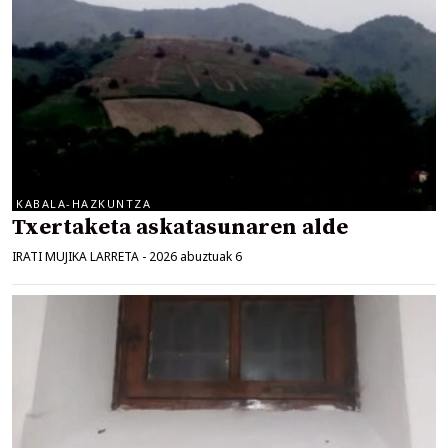
KABALA-HAZKUNTZA
Txertaketa askatasunaren alde
IRATI MUJIKA LARRETA
-
2026 abuztuak 6