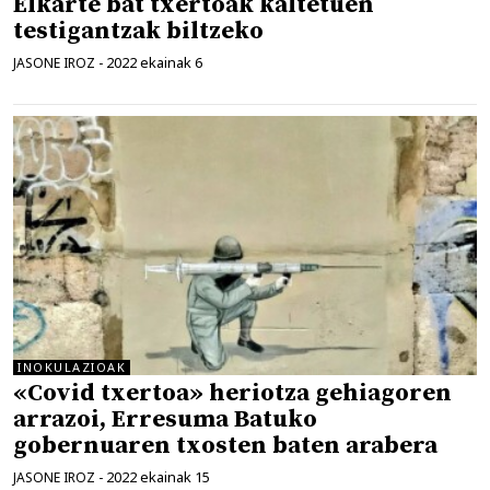
Elkarte bat txertoak kaltetuen
testigantzak biltzeko
2022 ekainak 6
JASONE IROZ
-
INOKULAZIOAK
«Covid txertoa» heriotza gehiagoren
arrazoi, Erresuma Batuko
gobernuaren txosten baten arabera
2022 ekainak 15
JASONE IROZ
-