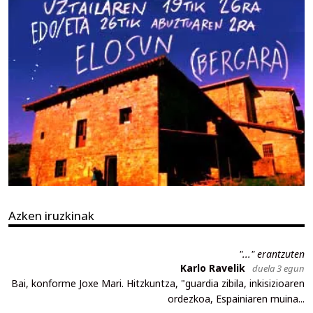
Azken iruzkinak
"..." erantzuten
Karlo Ravelik
duela 3 egun
Bai, konforme Joxe Mari. Hitzkuntza, "guardia zibila, inkisizioaren
ordezkoa, Espainiaren muina...