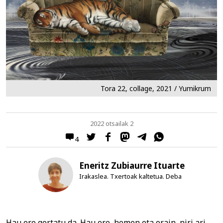
Tora 22, collage, 2021 / Yumikrum
2022 otsailak 2
4
Eneritz Zubiaurre Ituarte
Irakaslea. Txertoak kaltetua. Deba
Hau ere gertatu da. Hau ere, hemen eta orain, niri ari