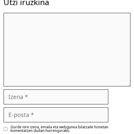
Utzi iruzkina
Iruzkina
Izena
E-
posta
Gorde nire izena, emaila eta webgunea bilatzaile honetan
komentatzen dudan hurrengorako.