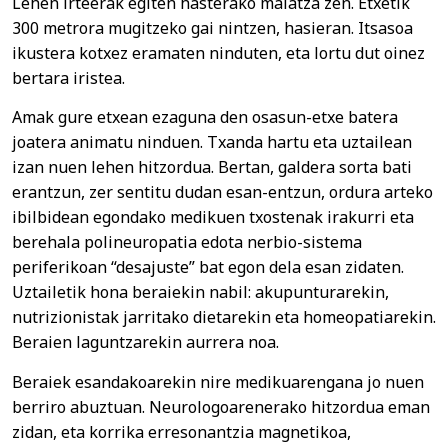
Lehen irteerak egiten hasterako maiatza zen. Etxetik
300 metrora mugitzeko gai nintzen, hasieran. Itsasoa
ikustera kotxez eramaten ninduten, eta lortu dut oinez
bertara iristea.
Amak gure etxean ezaguna den osasun-etxe batera
joatera animatu ninduen. Txanda hartu eta uztailean
izan nuen lehen hitzordua. Bertan, galdera sorta bati
erantzun, zer sentitu dudan esan-entzun, ordura arteko
ibilbidean egondako medikuen txostenak irakurri eta
berehala polineuropatia edota nerbio-sistema
periferikoan “desajuste” bat egon dela esan zidaten.
Uztailetik hona beraiekin nabil: akupunturarekin,
nutrizionistak jarritako dietarekin eta homeopatiarekin.
Beraien laguntzarekin aurrera noa.
Beraiek esandakoarekin nire medikuarengana jo nuen
berriro abuztuan. Neurologoarenerako hitzordua eman
zidan, eta korrika erresonantzia magnetikoa,