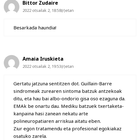
Bittor Zudaire
2022 otsailak 2, 18:58(r)etan
Besarkada haundia!
Amaia Iruskieta
2022 otsailak 2, 19:53(r)etan
Gertatu jatzuna sentitzen dot. Guillain-Barre
sindromeak zurearen sintoma batzuk antzekoak
ditu, eta hau bai albo-ondorio gisa oso ezaguna da.
EMAk be onartu dau. Mediku batzuek txertaketa-
kanpaina hasi zanean nekatu arte
polineuropatiaren arriskua aitatu eben.
Ziur egon tratamendu eta profesional egokiakaz
osatuko zarela.