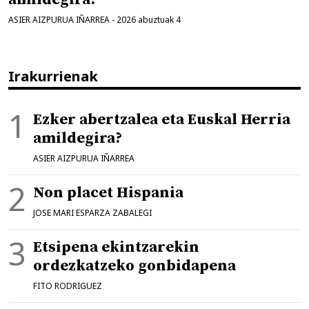
ASIER AIZPURUA IÑARREA
-
2026 abuztuak 4
Irakurrienak
Ezker abertzalea eta Euskal Herria
amildegira?
ASIER AIZPURUA IÑARREA
Non placet Hispania
JOSE MARI ESPARZA ZABALEGI
Etsipena ekintzarekin
ordezkatzeko gonbidapena
FITO RODRIGUEZ