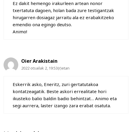
Ez dakit hemengo irakurleen artean nonor
txertatuta dagoen, holan bada zure testigantzak
hirugarren dosiagaz jarraitu ala ez erabakitzeko
emendio ona egingo deutso.
Animo!
Oier Arakistain
2022 otsailak 2, 19:53(r)etan
Eskerrik asko, Eneritz, zuri gertatutakoa
kontatzeagatik. Beste askori errealitate hori
ikusteko balio baldin badio behintzat… Animo eta
segi aurrera, laster izango zara erabat osatuta.