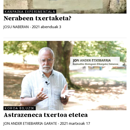
KANPAINA EXPERIMENTALA
Nerabeen txertaketa?
2021 abenduak 3
JOSU NABERAN
-
KOROA BILUZIK
Astrazeneca txertoa etetea
2021 martxoak 17
JON ANDER ETXEBARRIA GARATE
-