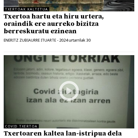
TXERTOAK KALTETUA
Txertoa hartu eta hiru urtera,
oraindik ere aurreko bizitza
berreskuratu ezinean
2024 urtarrilak 30
ENERITZ ZUBIAURRE ITUARTE
-
COVID TXERTOA
Txertoaren kaltea lan-istripua dela