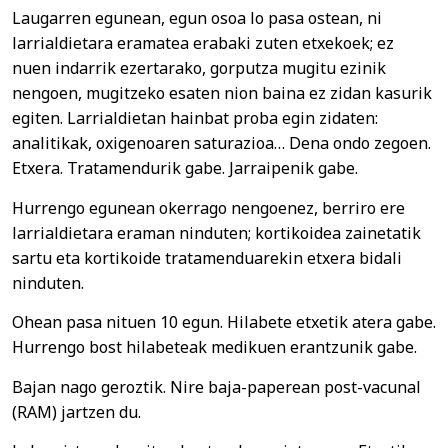
Laugarren egunean, egun osoa lo pasa ostean, ni
larrialdietara eramatea erabaki zuten etxekoek; ez
nuen indarrik ezertarako, gorputza mugitu ezinik
nengoen, mugitzeko esaten nion baina ez zidan kasurik
egiten. Larrialdietan hainbat proba egin zidaten:
analitikak, oxigenoaren saturazioa… Dena ondo zegoen.
Etxera. Tratamendurik gabe. Jarraipenik gabe.
Hurrengo egunean okerrago nengoenez, berriro ere
larrialdietara eraman ninduten; kortikoidea zainetatik
sartu eta kortikoide tratamenduarekin etxera bidali
ninduten.
Ohean pasa nituen 10 egun. Hilabete etxetik atera gabe.
Hurrengo bost hilabeteak medikuen erantzunik gabe.
Bajan nago geroztik. Nire baja-paperean post-vacunal
(RAM) jartzen du.