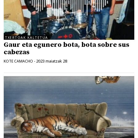
TXERTOAK KALTETUA
Gaur eta egunero bota, bota sobre sus
cabezas
2023 maiatzak 28
KOTE CAMACHO
-