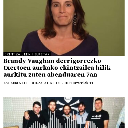
EKINTZAILEEN HILKETAK
Brandy Vaughan derrigorrezko
txertoen aurkako ekintzailea hilik
aurkitu zuten abenduaren 7an
2021 urtarrilak 11
ANE MIREN ELORDUI-ZAPATERIETXE
-