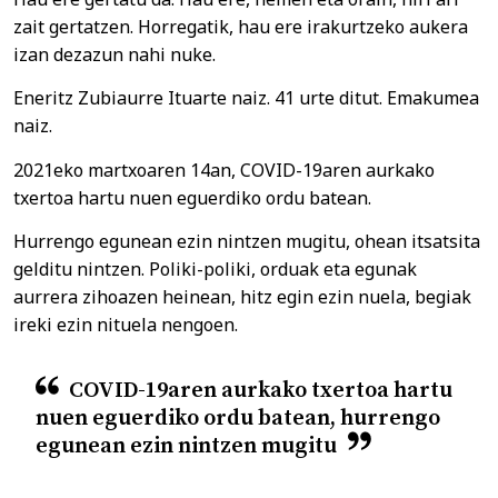
zait gertatzen. Horregatik, hau ere irakurtzeko aukera
izan dezazun nahi nuke.
Eneritz Zubiaurre Ituarte naiz. 41 urte ditut. Emakumea
naiz.
2021eko martxoaren 14an, COVID-19aren aurkako
txertoa hartu nuen eguerdiko ordu batean.
Hurrengo egunean ezin nintzen mugitu, ohean itsatsita
gelditu nintzen. Poliki-poliki, orduak eta egunak
aurrera zihoazen heinean, hitz egin ezin nuela, begiak
ireki ezin nituela nengoen.
COVID-19aren aurkako txertoa hartu
nuen eguerdiko ordu batean, hurrengo
egunean ezin nintzen mugitu