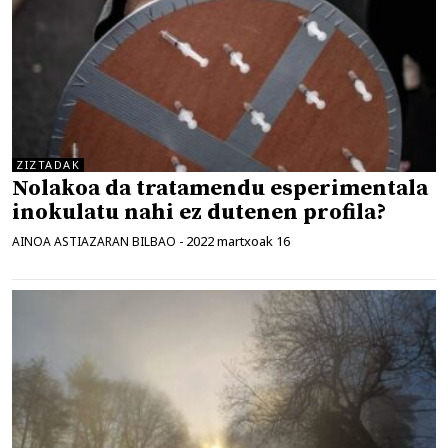
ZIZTADAK
Nolakoa da tratamendu esperimentala
inokulatu nahi ez dutenen profila?
2022 martxoak 16
AINOA ASTIAZARAN BILBAO
-