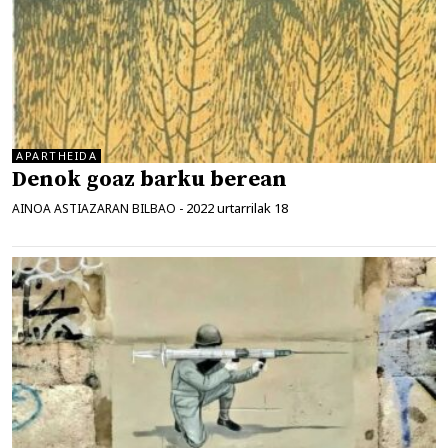
APARTHEIDA
Denok goaz barku berean
2022 urtarrilak 18
AINOA ASTIAZARAN BILBAO
-