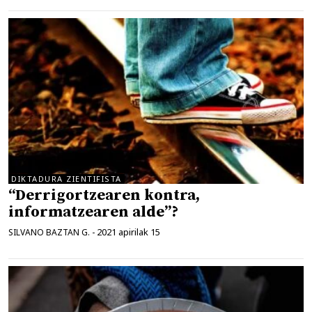
DIKTADURA ZIENTIFISTA
“Derrigortzearen kontra,
informatzearen alde”?
2021 apirilak 15
SILVANO BAZTAN G.
-