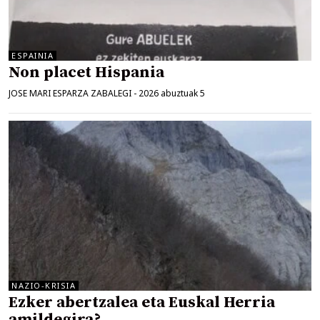
ESPAINIA
Non placet Hispania
JOSE MARI ESPARZA ZABALEGI
-
2026 abuztuak 5
NAZIO-KRISIA
Ezker abertzalea eta Euskal Herria
amildegira?