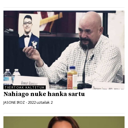
TXERTOAK KALTETUA
Nahiago nuke hanka sartu
2022 uztailak 2
JASONE IROZ
-