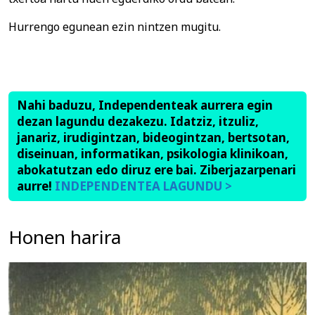
Hurrengo egunean ezin nintzen mugitu.
Nahi baduzu, Independenteak aurrera egin
dezan lagundu dezakezu. Idatziz, itzuliz,
janariz, irudigintzan, bideogintzan, bertsotan,
diseinuan, informatikan, psikologia klinikoan,
abokatutzan edo diruz ere bai. Ziberjazarpenari
aurre!
INDEPENDENTEA LAGUNDU >
Honen harira