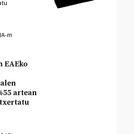
atu
RNA-m
n EAEko
nalen
%55 artean
txertatu