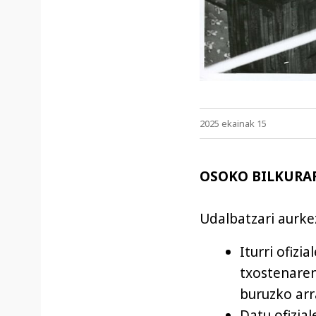
2025 ekainak 15
OSOKO BILKURA
Udalbatzari aurke
Iturri ofiz
txostenaren
buruzko arr
Datu ofizia