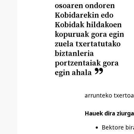
osoaren ondoren
Kobidarekin edo
Kobidak hildakoen
kopuruak gora egin
zuela txertatutako
biztanleria
portzentaiak gora
egin ahala
arrunteko txertoak
Hauek dira ziurg
Bektore bir