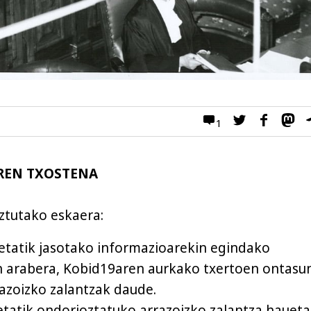
1
REN TXOSTENA
ztutako eskaera:
ialetatik jasotako informazioarekin egindako
 arabera, Kobid19aren aurkako txertoen ontasun
azoizko zalantzak daude.
letatik ondorioztatuko arrazoizko zalantza hauet