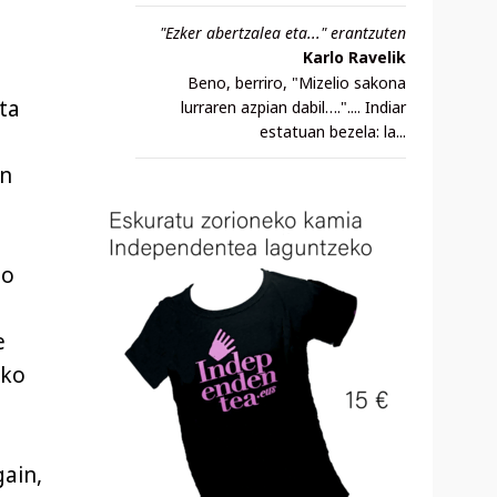
"Ezker abertzalea eta..." erantzuten
Karlo Ravelik
Beno, berriro, "Mizelio sakona
ta
lurraren azpian dabil….".... Indiar
estatuan bezela: la...
an
go
e
zko
ain,