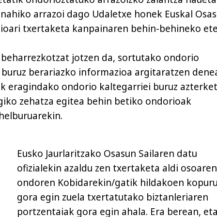
, nahiko arrazoi dago Udaletxe honek Euskal Osa
ioari txertaketa kanpainaren behin-behineko et
 beharrezkotzat jotzen da, sortutako ondorio
i buruz berariazko informazioa argitaratzen dene
k eragindako ondorio kaltegarriei buruz azterke
iko zehatza egitea behin betiko ondorioak
helburuarekin.
Eusko Jaurlaritzako Osasun Sailaren datu
ofizialekin azaldu zen txertaketa aldi osoaren
ondoren Kobidarekin/gatik hildakoen kopur
gora egin zuela txertatutako biztanleriaren
portzentaiak gora egin ahala. Era berean, et