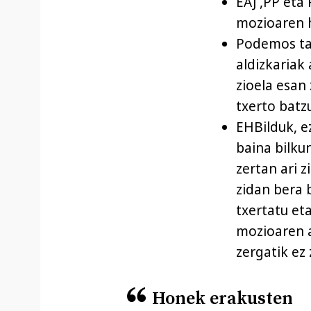
EAJ ,PP eta 
mozioaren h
Podemos ta
aldizkariak 
zioela esan
txerto batz
EHBilduk, e
baina bilku
zertan ari z
zidan bera 
txertatu eta
mozioaren a
zergatik ez 
Honek erakusten