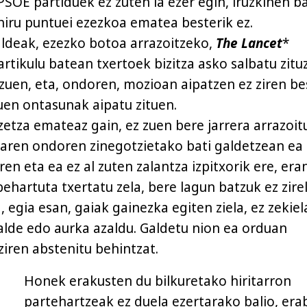
PSOE partiduek ez zuten ia ezer egin, iruzkinen b
iru puntuei ezezkoa ematea besterik ez.
ldeak, ezezko botoa arrazoitzeko,
The Lancet
*
artikulu batean txertoek bizitza asko salbatu zitu
 zuen, eta, ondoren, mozioan aipatzen ez ziren be
uen ontasunak aipatu zituen.
zetza emateaz gain, ez zuen bere jarrera arrazoit
raren ondoren zinegotzietako bati galdetzean ea
iren eta ea ez al zuten zalantza izpitxorik ere, er
behartuta txertatu zela, bere lagun batzuk ez zire
, egia esan, gaiak gainezka egiten ziela, ez zekie
lde edo aurka azaldu. Galdetu nion ea orduan
ziren abstenitu behintzat.
Honek erakusten du bilkuretako hiritarron
partehartzeak ez duela ezertarako balio, era