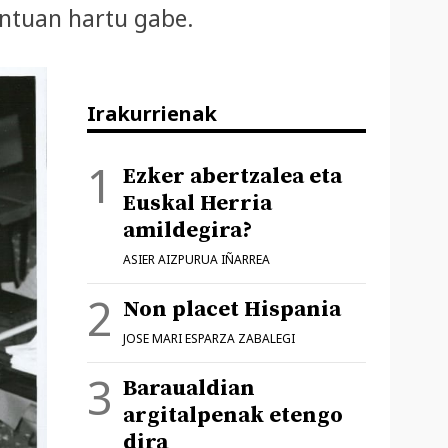
ontuan hartu gabe.
Irakurrienak
Ezker abertzalea eta
Euskal Herria
amildegira?
ASIER AIZPURUA IÑARREA
Non placet Hispania
JOSE MARI ESPARZA ZABALEGI
Baraualdian
argitalpenak etengo
dira