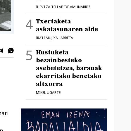
IHINTZA TELLABIDE AMUNARRIZ
Txertaketa
askatasunaren alde
IRATI MUJIKA LARRETA
Hustuketa
bezainbesteko
asebetetzea, barauak
ekarritako benetako
altxorra
MIKEL UGARTE
ari
an