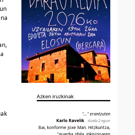
sun
ena
an,
ta
Azken iruzkinak
uak
"..." erantzuten
Karlo Ravelik
duela 2 egun
Bai, konforme Joxe Mari. Hitzkuntza,
a
"guardia zibila, inkisizioaren