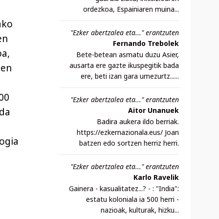
ordezkoa, Espainiaren muina...
ako
"Ezker abertzalea eta..." erantzuten
en
Fernando Trebolek
oa,
Bete-betean asmatu duzu Asier,
ausarta ere gazte ikuspegitik bada
oen
ere, beti izan gara umezurtz......
00
"Ezker abertzalea eta..." erantzuten
 da
Aitor Unanuek
Badira aukera ildo berriak.
https://ezkernazionala.eus/ Joan
logia
batzen edo sortzen herriz herri.
"Ezker abertzalea eta..." erantzuten
Karlo Ravelik
Gainera - kasualitatez...? - : "India":
estatu koloniala ia 500 herri -
nazioak, kulturak, hizku...