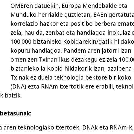
OMEren datuekin, Europa Mendebalde eta
Munduko herrialde guztietan, EAEn gertatut
korrelazio hazkor eta positibo berbera emat
zela, hau da, zenbat eta handiagoa inokulazi
100.000 biztanleko Kobidarekin/gatik hildak
kopuru handiagoa. Pandemiaren jatorri izan
omen zen Txinan ikus dezakegu ez zela 100.0
biztanleko ia Kobid hildakorik izan; azalpena
Txinak ez duela teknologia bektore birikoko
(DNA) ezta RNAm txertotik ere erabili, tekno
 baizik.
abetasunak:
alaren teknologiako txertoek, DNAk eta RNAm-k,