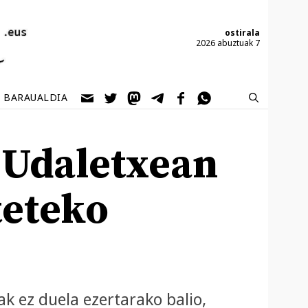
ostirala
2026 abuztuak 7
BARAUALDIA
 Udaletxean
teteko
k ez duela ezertarako balio,