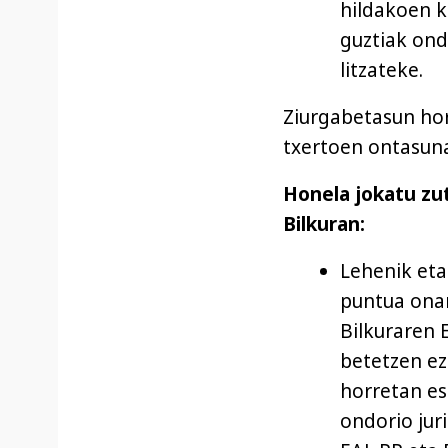
hildakoen k
guztiak ond
litzateke.
Ziurgabetasun hor
txertoen ontasuna
Honela jokatu zut
Bilkuran:
Lehenik eta
puntua ona
Bilkuraren
betetzen ez
horretan es
ondorio jur