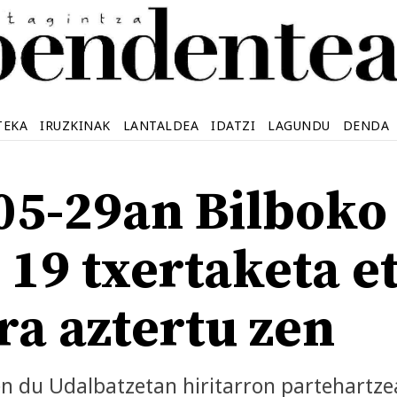
TEKA
IRUZKINAK
LANTALDEA
IDATZI
LAGUNDU
DENDA
05-29an Bilboko
 19 txertaketa e
ra aztertu zen
 du Udalbatzetan hiritarron partehartzea