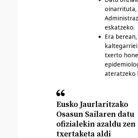
oinarrituta
Administraz
eskatzeko.
Era berean,
kaltegarrie
txerto hone
epidemiolog
ateratzeko 
Eusko Jaurlaritzako
Osasun Sailaren datu
ofizialekin azaldu zen
txertaketa aldi