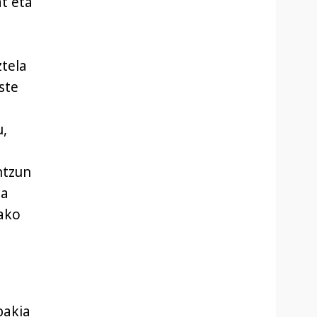
at eta
ztela
ste
u,
antzun
la
lako
bakia