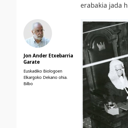
erabakia jada 
Jon Ander Etxebarria
Garate
Euskadiko Biologoen
Elkargoko Dekano ohia.
Bilbo