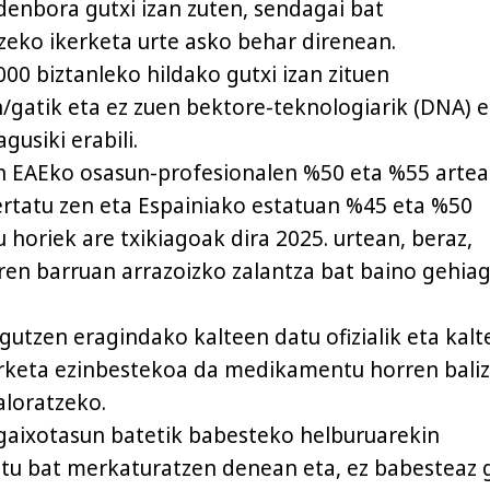
denbora gutxi izan zuten, sendagai bat
eko ikerketa urte asko behar direnean.
000 biztanleko hildako gutxi izan zituen
/gatik eta ez zuen bektore-teknologiarik (DNA) e
usiki erabili.
n EAEko osasun-profesionalen %50 eta %55 arte
ertatu zen eta Espainiako estatuan %45 eta %50
 horiek are txikiagoak dira 2025. urtean, beraz,
ren barruan arrazoizko zalantza bat baino gehia
gutzen eragindako kalteen datu ofizialik eta kalt
rketa ezinbestekoa da medikamentu horren bali
loratzeko.
 gaixotasun batetik babesteko helburuarekin
u bat merkaturatzen denean eta, ez babesteaz g