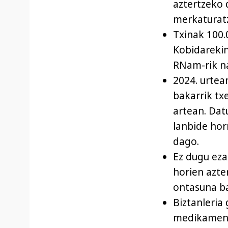
aztertzeko 
merkaturatz
Txinak 100.
Kobidarekin
RNam-rik nag
2024. urtea
bakarrik tx
artean. Datu
lanbide hor
dago.
Ez dugu eza
horien azte
ontasuna ba
Biztanleria
medikament