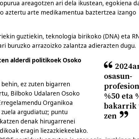
opurua areagotzen ari dela ikustean, egokiena d
o aztertu arte medikamentua baztertzea izango
iekin guztiekin, teknologia birikoko (DNA) eta 
ri buruzko arrazoizko zalantza adierazten dugu.
en alderdi politikoek Osoko
2024a
osasun-
 behin, ez zuten bigarren
profesio
rtu, Bilboko Udalaren Osoko
%50 eta 
 Erregelamendu Organikoa
bakarrik 
 zuela argudiatuz; puntu
zen
katzen denak hirugarrenei
idikoak eragin liezazkiekeelako.