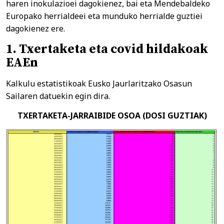
haren inokulazioei dagokienez, bai eta Mendebaldeko
Europako herrialdeei eta munduko herrialde guztiei
dagokienez ere.
1. Txertaketa eta covid hildakoak
EAEn
Kalkulu estatistikoak Eusko Jaurlaritzako Osasun
Sailaren datuekin egin dira.
TXERTAKETA-JARRAIBIDE OSOA (DOSI GUZTIAK)