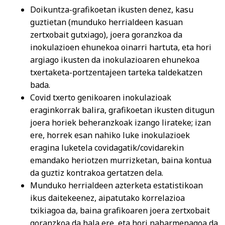
Doikuntza-grafikoetan ikusten denez, kasu
guztietan (munduko herrialdeen kasuan
zertxobait gutxiago), joera goranzkoa da
inokulazioen ehunekoa oinarri hartuta, eta hori
argiago ikusten da inokulazioaren ehunekoa
txertaketa-portzentajeen tarteka taldekatzen
bada.
Covid txerto genikoaren inokulazioak
eraginkorrak balira, grafikoetan ikusten ditugun
joera horiek beheranzkoak izango lirateke; izan
ere, horrek esan nahiko luke inokulazioek
eragina luketela covidagatik/covidarekin
emandako heriotzen murrizketan, baina kontua
da guztiz kontrakoa gertatzen dela.
Munduko herrialdeen azterketa estatistikoan
ikus daitekeenez, aipatutako korrelazioa
txikiagoa da, baina grafikoaren joera zertxobait
goranzkoa da hala ere, eta hori nabarmenagoa da