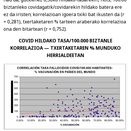
biztanleko covidagatik/covidarekin hildako batera ere
ez da iristen; korrelazioan igoera txiki bat ikusten da (r
= 0,281), txertaketaren % tarteen araberako korrelazioa
ona den bitartean (r = 0,752).
COVID HILDAKO TASA/100.000 BIZTANLE
KORRELAZIOA — TXERTAKETAREN % MUNDUKO
HERRIALDEETAN