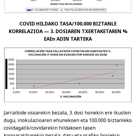
COVID HILDAKO TASA/100.000 BIZTANLE
KORRELAZIOA — 3. DOSIAREN TXERTAKETAREN %
EAEn ADIN TARTEKA
Jarraibide osoarekin bezala, 3. dosi honekin ere ikusten
dugu, inokulazioaren ehunekoen eta 100.000 biztanleko
covidagatik/covidarekin hildakoen tasen
konparatibarekin bezala, datu eta grafiko horiekin