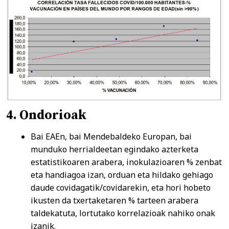
4. Ondorioak
Bai EAEn, bai Mendebaldeko Europan, bai
munduko herrialdeetan egindako azterketa
estatistikoaren arabera, inokulazioaren % zenbat
eta handiagoa izan, orduan eta hildako gehiago
daude covidagatik/covidarekin, eta hori hobeto
ikusten da txertaketaren % tarteen arabera
taldekatuta, lortutako korrelazioak nahiko onak
izanik.