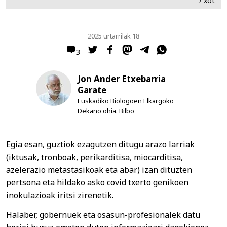
/ xot
2025 urtarrilak 18
3
Jon Ander Etxebarria
Garate
Euskadiko Biologoen Elkargoko
Dekano ohia. Bilbo
Egia esan, guztiok ezagutzen ditugu arazo larriak
(iktusak, tronboak, perikarditisa, miocarditisa,
azelerazio metastasikoak eta abar) izan dituzten
pertsona eta hildako asko covid txerto genikoen
inokulazioak iritsi zirenetik.
Halaber, gobernuek eta osasun-profesionalek datu