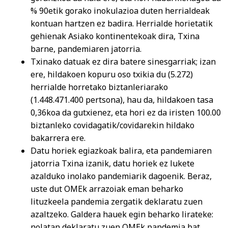
% 90etik gorako inokulazioa duten herrialdeak
kontuan hartzen ez badira. Herrialde horietatik
gehienak Asiako kontinentekoak dira, Txina
barne, pandemiaren jatorria.
Txinako datuak ez dira batere sinesgarriak; izan
ere, hildakoen kopuru oso txikia du (5.272)
herrialde horretako biztanleriarako
(1.448.471.400 pertsona), hau da, hildakoen tasa
0,36koa da gutxienez, eta hori ez da iristen 100.00
biztanleko covidagatik/covidarekin hildako
bakarrera ere.
Datu horiek egiazkoak balira, eta pandemiaren
jatorria Txina izanik, datu horiek ez lukete
azalduko inolako pandemiarik dagoenik. Beraz,
uste dut OMEk arrazoiak eman beharko
lituzkeela pandemia zergatik deklaratu zuen
azaltzeko. Galdera hauek egin beharko lirateke:
nolatan deklaratu zuen OMEk pandemia bat