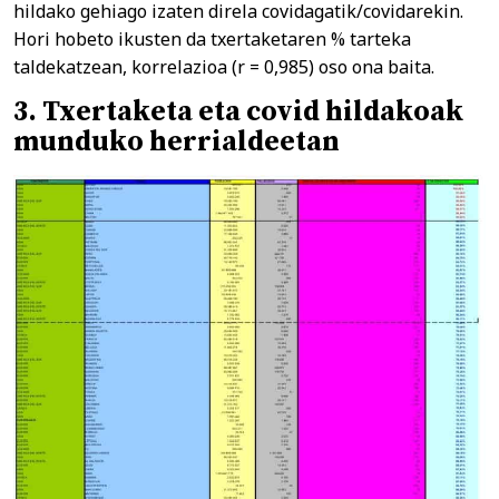
hildako gehiago izaten direla covidagatik/covidarekin.
Hori hobeto ikusten da txertaketaren % tarteka
taldekatzean, korrelazioa (r = 0,985) oso ona baita.
3. Txertaketa eta covid hildakoak
munduko herrialdeetan