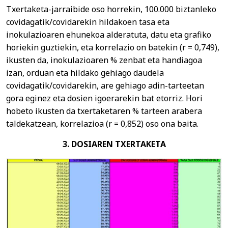
Txertaketa-jarraibide oso horrekin, 100.000 biztanleko
covidagatik/covidarekin hildakoen tasa eta
inokulazioaren ehunekoa alderatuta, datu eta grafiko
horiekin guztiekin, eta korrelazio on batekin (r = 0,749),
ikusten da, inokulazioaren % zenbat eta handiagoa
izan, orduan eta hildako gehiago daudela
covidagatik/covidarekin, are gehiago adin-tarteetan
gora eginez eta dosien igoerarekin bat etorriz. Hori
hobeto ikusten da txertaketaren % tarteen arabera
taldekatzean, korrelazioa (r = 0,852) oso ona baita.
3. DOSIAREN TXERTAKETA