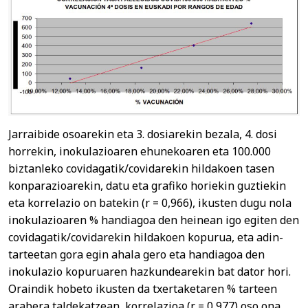
Jarraibide osoarekin eta 3. dosiarekin bezala, 4. dosi
horrekin, inokulazioaren ehunekoaren eta 100.000
biztanleko covidagatik/covidarekin hildakoen tasen
konparazioarekin, datu eta grafiko horiekin guztiekin
eta korrelazio on batekin (r = 0,966), ikusten dugu nola
inokulazioaren % handiagoa den heinean igo egiten den
covidagatik/covidarekin hildakoen kopurua, eta adin-
tarteetan gora egin ahala gero eta handiagoa den
inokulazio kopuruaren hazkundearekin bat dator hori.
Oraindik hobeto ikusten da txertaketaren % tarteen
arabera taldekatzean, korrelazioa (r = 0,977) oso ona