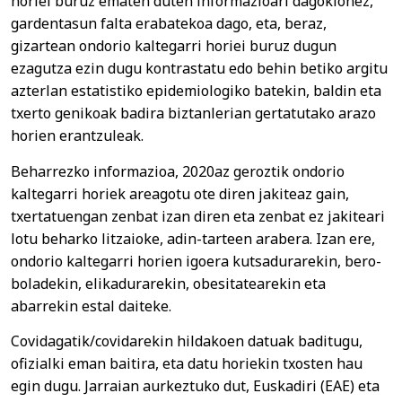
horiei buruz ematen duten informazioari dagokionez,
gardentasun falta erabatekoa dago, eta, beraz,
gizartean ondorio kaltegarri horiei buruz dugun
ezagutza ezin dugu kontrastatu edo behin betiko argitu
azterlan estatistiko epidemiologiko batekin, baldin eta
txerto genikoak badira biztanlerian gertatutako arazo
horien erantzuleak.
Beharrezko informazioa, 2020az geroztik ondorio
kaltegarri horiek areagotu ote diren jakiteaz gain,
txertatuengan zenbat izan diren eta zenbat ez jakiteari
lotu beharko litzaioke, adin-tarteen arabera. Izan ere,
ondorio kaltegarri horien igoera kutsadurarekin, bero-
boladekin, elikadurarekin, obesitatearekin eta
abarrekin estal daiteke.
Covidagatik/covidarekin hildakoen datuak baditugu,
ofizialki eman baitira, eta datu horiekin txosten hau
egin dugu. Jarraian aurkeztuko dut, Euskadiri (EAE) eta