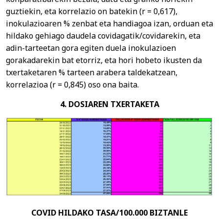
guztiekin, eta korrelazio on batekin (r = 0,617),
inokulazioaren % zenbat eta handiagoa izan, orduan eta
hildako gehiago daudela covidagatik/covidarekin, eta
adin-tarteetan gora egiten duela inokulazioen
gorakadarekin bat etorriz, eta hori hobeto ikusten da
txertaketaren % tarteen arabera taldekatzean,
korrelazioa (r = 0,845) oso ona baita.
4. DOSIAREN TXERTAKETA
COVID HILDAKO TASA/100.000 BIZTANLE