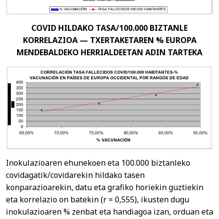
COVID HILDAKO TASA/100.000 BIZTANLE
KORRELAZIOA — TXERTAKETAREN % EUROPA
MENDEBALDEKO HERRIALDEETAN ADIN TARTEKA
Inokulazioaren ehunekoen eta 100.000 biztanleko
covidagatik/covidarekin hildako tasen
konparazioarekin, datu eta grafiko horiekin guztiekin
eta korrelazio on batekin (r = 0,555), ikusten dugu
inokulazioaren % zenbat eta handiagoa izan, orduan eta