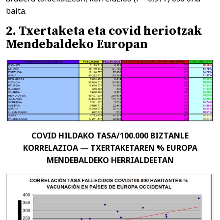
baita.
2. Txertaketa eta covid heriotzak
Mendebaldeko Europan
COVID HILDAKO TASA/100.000 BIZTANLE
KORRELAZIOA — TXERTAKETAREN % EUROPA
MENDEBALDEKO HERRIALDEETAN