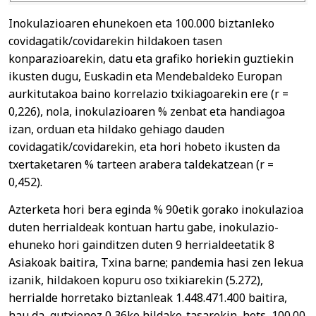
Inokulazioaren ehunekoen eta 100.000 biztanleko
covidagatik/covidarekin hildakoen tasen
konparazioarekin, datu eta grafiko horiekin guztiekin
ikusten dugu, Euskadin eta Mendebaldeko Europan
aurkitutakoa baino korrelazio txikiagoarekin ere (r =
0,226), nola, inokulazioaren % zenbat eta handiagoa
izan, orduan eta hildako gehiago dauden
covidagatik/covidarekin, eta hori hobeto ikusten da
txertaketaren % tarteen arabera taldekatzean (r =
0,452).
Azterketa hori bera eginda % 90etik gorako inokulazioa
duten herrialdeak kontuan hartu gabe, inokulazio-
ehuneko hori gainditzen duten 9 herrialdeetatik 8
Asiakoak baitira, Txina barne; pandemia hasi zen lekua
izanik, hildakoen kopuru oso txikiarekin (5.272),
herrialde horretako biztanleak 1.448.471.400 baitira,
hau da, gutxienez 0,36ko hildako-tasarekin, hots, 100.00