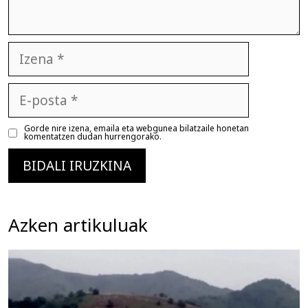
Izena
E-
posta
Gorde nire izena, emaila eta webgunea bilatzaile honetan
komentatzen dudan hurrengorako.
Azken artikuluak