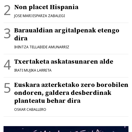
Non placet Hispania
JOSE MARI ESPARZA ZABALEGI
Baraualdian argitalpenak etengo
dira
IHINTZA TELLABIDE AMUNARRIZ
Txertaketa askatasunaren alde
IRATI MUJIKA LARRETA
Euskara azterketako zero borobilen
ondoren, galdera desberdinak
planteatu behar dira
OSKAR CABALLERO