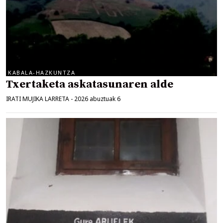
KABALA-HAZKUNTZA
Txertaketa askatasunaren alde
IRATI MUJIKA LARRETA
-
2026 abuztuak 6