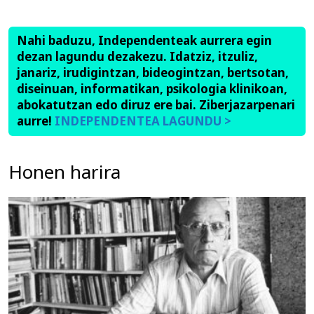
Nahi baduzu, Independenteak aurrera egin
dezan lagundu dezakezu. Idatziz, itzuliz,
janariz, irudigintzan, bideogintzan, bertsotan,
diseinuan, informatikan, psikologia klinikoan,
abokatutzan edo diruz ere bai. Ziberjazarpenari
aurre!
INDEPENDENTEA LAGUNDU >
Honen harira