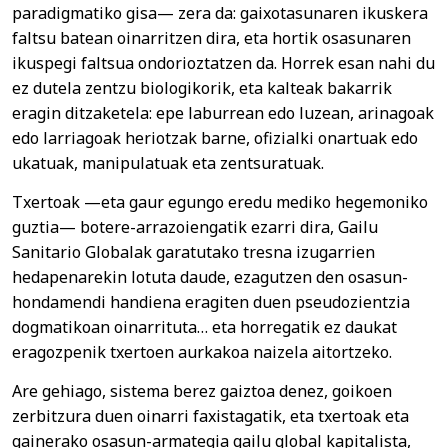
paradigmatiko gisa— zera da: gaixotasunaren ikuskera
faltsu batean oinarritzen dira, eta hortik osasunaren
ikuspegi faltsua ondorioztatzen da. Horrek esan nahi du
ez dutela zentzu biologikorik, eta kalteak bakarrik
eragin ditzaketela: epe laburrean edo luzean, arinagoak
edo larriagoak heriotzak barne, ofizialki onartuak edo
ukatuak, manipulatuak eta zentsuratuak.
Txertoak —eta gaur egungo eredu mediko hegemoniko
guztia— botere-arrazoiengatik ezarri dira, Gailu
Sanitario Globalak garatutako tresna izugarrien
hedapenarekin lotuta daude, ezagutzen den osasun-
hondamendi handiena eragiten duen pseudozientzia
dogmatikoan oinarrituta… eta horregatik ez daukat
eragozpenik txertoen aurkakoa naizela aitortzeko.
Are gehiago, sistema berez gaiztoa denez, goikoen
zerbitzura duen oinarri faxistagatik, eta txertoak eta
gainerako osasun-armategia gailu global kapitalista,