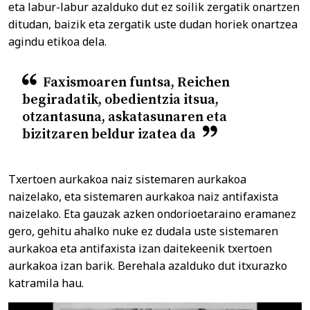
eta labur-labur azalduko dut ez soilik zergatik onartzen
ditudan, baizik eta zergatik uste dudan horiek onartzea
agindu etikoa dela.
Faxismoaren funtsa, Reichen
begiradatik, obedientzia itsua,
otzantasuna, askatasunaren eta
bizitzaren beldur izatea da
Txertoen aurkakoa naiz sistemaren aurkakoa
naizelako, eta sistemaren aurkakoa naiz antifaxista
naizelako. Eta gauzak azken ondorioetaraino eramanez
gero, gehitu ahalko nuke ez dudala uste sistemaren
aurkakoa eta antifaxista izan daitekeenik txertoen
aurkakoa izan barik. Berehala azalduko dut itxurazko
katramila hau.