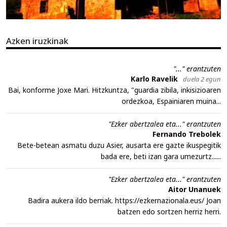
Azken iruzkinak
"..." erantzuten
Karlo Ravelik
duela 2 egun
Bai, konforme Joxe Mari. Hitzkuntza, "guardia zibila, inkisizioaren
ordezkoa, Espainiaren muina...
"Ezker abertzalea eta..." erantzuten
Fernando Trebolek
Bete-betean asmatu duzu Asier, ausarta ere gazte ikuspegitik
bada ere, beti izan gara umezurtz......
"Ezker abertzalea eta..." erantzuten
Aitor Unanuek
Badira aukera ildo berriak. https://ezkernazionala.eus/ Joan
batzen edo sortzen herriz herri.