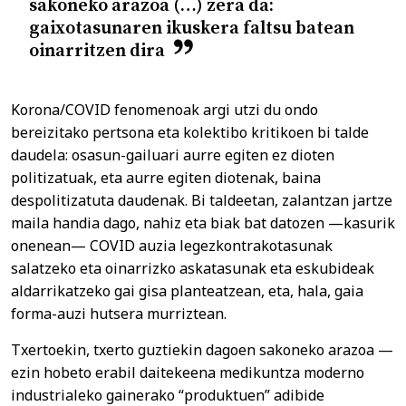
sakoneko arazoa (…) zera da:
gaixotasunaren ikuskera faltsu batean
oinarritzen dira
Korona/COVID fenomenoak argi utzi du ondo
bereizitako pertsona eta kolektibo kritikoen bi talde
daudela: osasun-gailuari aurre egiten ez dioten
politizatuak, eta aurre egiten diotenak, baina
despolitizatuta daudenak. Bi taldeetan, zalantzan jartze
maila handia dago, nahiz eta biak bat datozen —kasurik
onenean— COVID auzia legezkontrakotasunak
salatzeko eta oinarrizko askatasunak eta eskubideak
aldarrikatzeko gai gisa planteatzean, eta, hala, gaia
forma-auzi hutsera murriztean.
Txertoekin, txerto guztiekin dagoen sakoneko arazoa —
ezin hobeto erabil daitekeena medikuntza moderno
industrialeko gainerako “produktuen” adibide