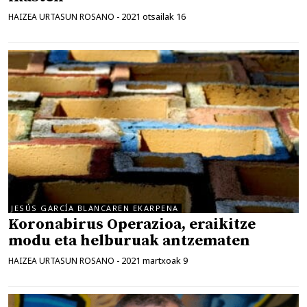
2021 otsailak 16
HAIZEA URTASUN ROSANO
-
JESÚS GARCÍA BLANCAREN EKARPENA
Koronabirus Operazioa, eraikitze
modu eta helburuak antzematen
2021 martxoak 9
HAIZEA URTASUN ROSANO
-