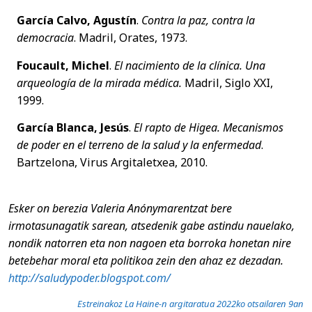
García Calvo, Agustín
.
Contra la paz, contra la
democracia
. Madril, Orates, 1973.
Foucault, Michel
.
El nacimiento de la clínica. Una
arqueología de la mirada médica.
Madril, Siglo XXI,
1999.
García Blanca, Jesús
.
El rapto de Higea. Mecanismos
de poder en el terreno de la salud y la enfermedad
.
Bartzelona, Virus Argitaletxea, 2010.
Esker on berezia Valeria Anónymarentzat bere
irmotasunagatik sarean, atsedenik gabe astindu nauelako,
nondik natorren eta non nagoen eta borroka honetan nire
betebehar moral eta politikoa zein den ahaz ez dezadan.
http://saludypoder.blogspot.com/
Estreinakoz La Haine-n argitaratua 2022ko otsailaren 9an