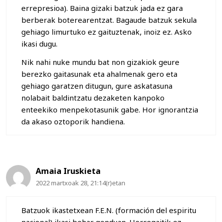
errepresioa). Baina gizaki batzuk jada ez gara
berberak boterearentzat. Bagaude batzuk sekula
gehiago limurtuko ez gaituztenak, inoiz ez. Asko
ikasi dugu.
Nik nahi nuke mundu bat non gizakiok geure
berezko gaitasunak eta ahalmenak gero eta
gehiago garatzen ditugun, gure askatasuna
nolabait baldintzatu dezaketen kanpoko
enteekiko menpekotasunik gabe. Hor ignorantzia
da akaso oztoporik handiena.
Amaia Iruskieta
2022 martxoak 28, 21:14(r)etan
Batzuok ikastetxean F.E.N. (formación del espiritu