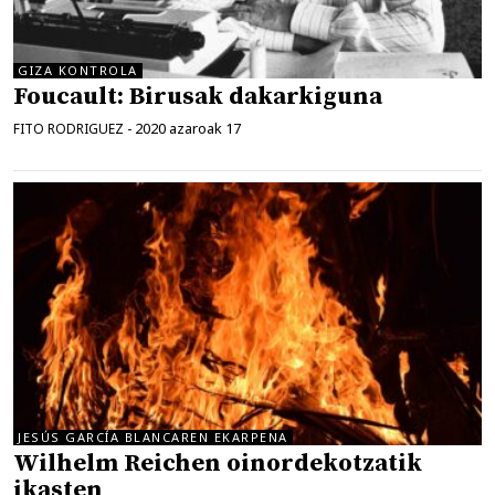
GIZA KONTROLA
Foucault: Birusak dakarkiguna
2020 azaroak 17
FITO RODRIGUEZ
-
JESÚS GARCÍA BLANCAREN EKARPENA
Wilhelm Reichen oinordekotzatik
ikasten