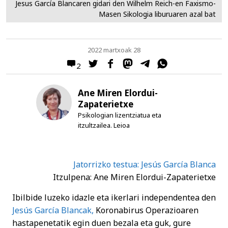
Jesus García Blancaren gidari den Wilhelm Reich-en Faxismo-
Masen Sikologia liburuaren azal bat
2022 martxoak 28
2
Ane Miren Elordui-
Zapaterietxe
Psikologian lizentziatua eta
itzultzailea. Leioa
Jatorrizko testua: Jesús García Blanca
Itzulpena: Ane Miren Elordui-Zapaterietxe
Ibilbide luzeko idazle eta ikerlari independentea den
Jesús García Blancak,
Koronabirus Operazioaren
hastapenetatik egin duen bezala eta guk, gure