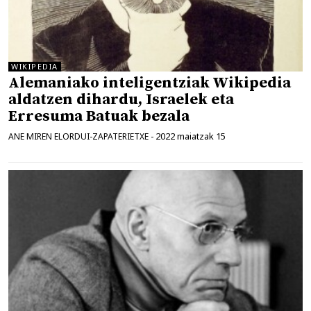
WIKIPEDIA
Alemaniako inteligentziak Wikipedia
aldatzen dihardu, Israelek eta
Erresuma Batuak bezala
2022 maiatzak 15
ANE MIREN ELORDUI-ZAPATERIETXE
-