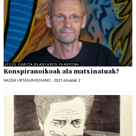
JESÚS GARCÍA BLANCAREN EKARPENA
Konspiranoikoak ala matxinatuak?
2021 otsailak 2
HAIZEA URTASUN ROSANO
-