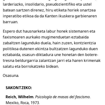
larderiazko, insolidario, pseudozientifiko eta ustel
batean sartzen direnez, hiru etiketa horiek onartzea
inperatibo etikoa da da Kanten ikuskera garbienaren
barruan.
Espero dut hausnarketa labur honek sistemaren eta
faxismoaren aurkako mugimenduetan eztabaida
zabaltzen lagunduko duela, hain zuzen, kontzientzia
politikoa dutenen ekintza bultzatzen lagunduko duen
eztabaida, osasun-diktadura une honetan den botere-
tresna beldurgarria zalantzan jarri eta haren krimenak
salatu eta borrokatzeko bidean.
Osasuna.
SAKONTZEKO:
Reich, Wilhelm
.
Psicología de masas del fascismo
.
Mexiko, Roca, 1973.