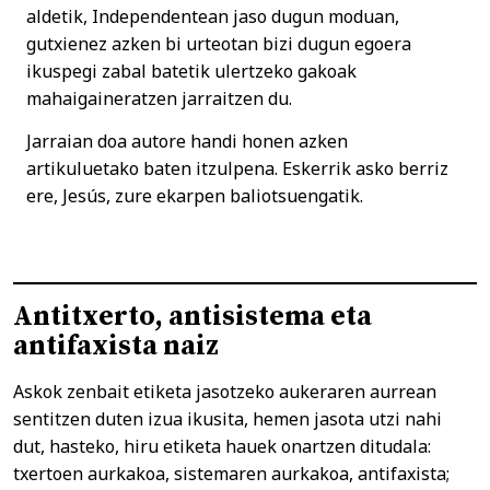
aldetik, Independentean jaso dugun moduan,
gutxienez azken bi urteotan bizi dugun egoera
ikuspegi zabal batetik ulertzeko gakoak
mahaigaineratzen jarraitzen du.
Jarraian doa autore handi honen azken
artikuluetako baten itzulpena. Eskerrik asko berriz
ere, Jesús, zure ekarpen baliotsuengatik.
Antitxerto, antisistema eta
antifaxista naiz
Askok zenbait etiketa jasotzeko aukeraren aurrean
sentitzen duten izua ikusita, hemen jasota utzi nahi
dut, hasteko, hiru etiketa hauek onartzen ditudala:
txertoen aurkakoa, sistemaren aurkakoa, antifaxista;