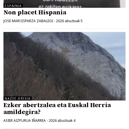
ESPAINIA
Non placet Hispania
JOSE MARI ESPARZA ZABALEGI
-
2026 abuztuak 5
NAZIO-KRISIA
Ezker abertzalea eta Euskal Herria
amildegira?
ASIER AIZPURUA IÑARREA
-
2026 abuztuak 4