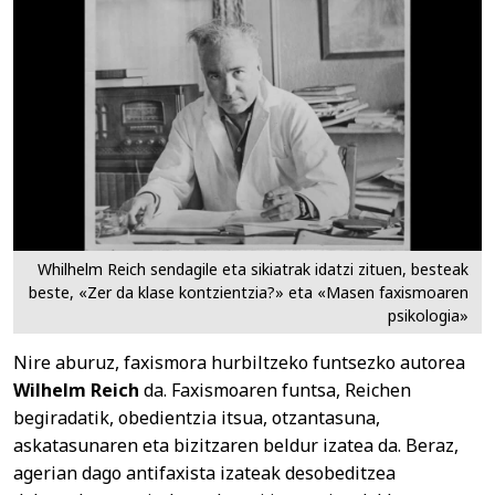
Whilhelm Reich sendagile eta sikiatrak idatzi zituen, besteak
beste, «Zer da klase kontzientzia?» eta «Masen faxismoaren
psikologia»
Nire aburuz, faxismora hurbiltzeko funtsezko autorea
Wilhelm Reich
da. Faxismoaren funtsa, Reichen
begiradatik, obedientzia itsua, otzantasuna,
askatasunaren eta bizitzaren beldur izatea da. Beraz,
agerian dago antifaxista izateak desobeditzea