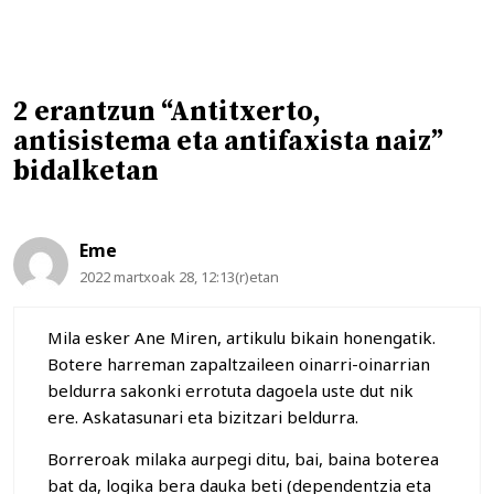
2 erantzun “Antitxerto,
antisistema eta antifaxista naiz”
bidalketan
Eme
2022 martxoak 28, 12:13(r)etan
Mila esker Ane Miren, artikulu bikain honengatik.
Botere harreman zapaltzaileen oinarri-oinarrian
beldurra sakonki errotuta dagoela uste dut nik
ere. Askatasunari eta bizitzari beldurra.
Borreroak milaka aurpegi ditu, bai, baina boterea
bat da, logika bera dauka beti (dependentzia eta