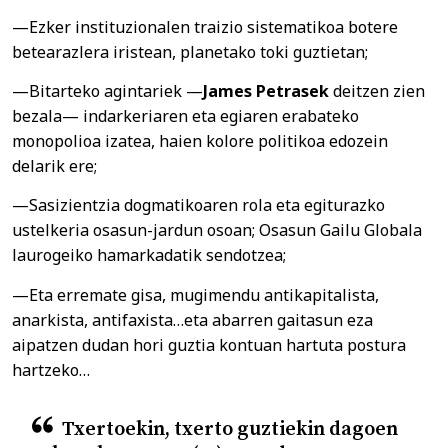
—Ezker instituzionalen traizio sistematikoa botere
betearazlera iristean, planetako toki guztietan;
—Bitarteko agintariek —
James Petrasek
deitzen zien
bezala— indarkeriaren eta egiaren erabateko
monopolioa izatea, haien kolore politikoa edozein
delarik ere;
—Sasizientzia dogmatikoaren rola eta egiturazko
ustelkeria osasun-jardun osoan; Osasun Gailu Globala
laurogeiko hamarkadatik sendotzea;
—Eta erremate gisa, mugimendu antikapitalista,
anarkista, antifaxista…eta abarren gaitasun eza
aipatzen dudan hori guztia kontuan hartuta postura
hartzeko…
Txertoekin, txerto guztiekin dagoen