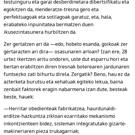
testuinguru eta garai desberdinetara dibertsifikatu eta
egokitzen da, menderatze-tresna gero eta
perfektuagoak eta sotilagoak garatuz, eta, hala,
erabateko inpunitatea bermatzen duen
ikusezintasunera hurbiltzen da.
Zer gertatzen ari da —edo, hobeto esanda, goikoak zer
gertarazten ari dira— osasunaren arloan? Izan ere, 28
urtez ikertzen aritu ondoren, uste dut esparru hori eta
bertan erabiltzen diren tresnak boterearen jardunaren
funtsezko zati bihurtu direla. Zergatik? Beno, hau ez da
azterketa burutsu eta xehatuak egiteko lekua, baina
zenbait faktorek eragin nabarmena izan dute, besteak
beste, hauek:
—Herritar obedienteak fabrikatzea, haurdunaldi-
erditze-hazkuntza zikloan ezarritako mekanismo
inkontzienteen bidez, sisteman integratutako gizarte-
makineriaren pieza trukagarriak;