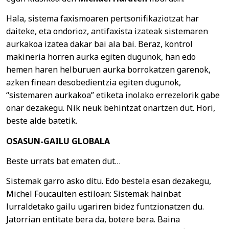
Hala, sistema faxismoaren pertsonifikaziotzat har
daiteke, eta ondorioz, antifaxista izateak sistemaren
aurkakoa izatea dakar bai ala bai. Beraz, kontrol
makineria horren aurka egiten dugunok, han edo
hemen haren helburuen aurka borrokatzen garenok,
azken finean desobedientzia egiten dugunok,
“sistemaren aurkakoa” etiketa inolako errezelorik gabe
onar dezakegu. Nik neuk behintzat onartzen dut. Hori,
beste alde batetik.
OSASUN-GAILU GLOBALA
Beste urrats bat ematen dut…
Sistemak garro asko ditu. Edo bestela esan dezakegu,
Michel Foucaulten estiloan: Sistemak hainbat
lurraldetako gailu ugariren bidez funtzionatzen du.
Jatorrian entitate bera da, botere bera. Baina