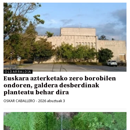
OLDARRALDIA
Euskara azterketako zero borobilen
ondoren, galdera desberdinak
planteatu behar dira
OSKAR CABALLERO
-
2026 abuztuak 3