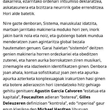
dakarrela, ezarritako ordenari intsumiso deklaratzea,
askatasunera eta bizitzara neurririk gabe errenditzea.
Hori alde batetik.
Nire gazte denboran, Sistema, maiuskulaz idatzita,
martxan jarritako makineria moduko hori zen, inork
jakin barik nola eta noiz, eta gutxiengo batek mundua
menderatzen zuen agintaritza global bezala
hautematen genuen. Garai haietan “sistemón” deitzen
genien makineria horren ordezkariei eta obeditzen
zutenei, eta haren aurka borrokatzen ziren musikari,
zinemagile eta idazleekin identifikatzen ginen. Denbora
joan ahala, kontua sofistikatuz joan zen eta apurka-
apurka azterketa konplexuagoak irakurtzen hasi ginen
eta botere adierazezin hori izendatzeko hitz gehiago
gehitu genituen
: Agustin García Calvoren
“estatua eta
kapitala”,
Foucaulten
adieran “boterea”,
Gilles
Deleuzeren
definizioan “kontrola”, edo “inperioa” gaur
egun klasikoa den
Michael Hardten
liburuan.