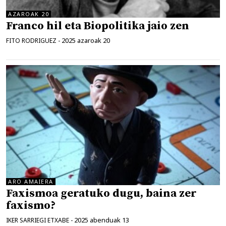
AZAROAK 20
Franco hil eta Biopolitika jaio zen
2025 azaroak 20
FITO RODRIGUEZ
-
ARO AMAIERA
Faxismoa geratuko dugu, baina zer
faxismo?
2025 abenduak 13
IKER SARRIEGI ETXABE
-