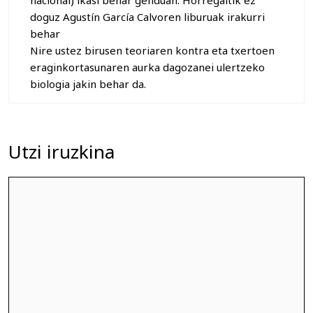
nacional) ikasi behar genduan. Horregaitik ez
doguz Agustín García Calvoren liburuak irakurri
behar
Nire ustez birusen teoriaren kontra eta txertoen
eraginkortasunaren aurka dagozanei ulertzeko
biologia jakin behar da.
Utzi iruzkina
Iruzkina