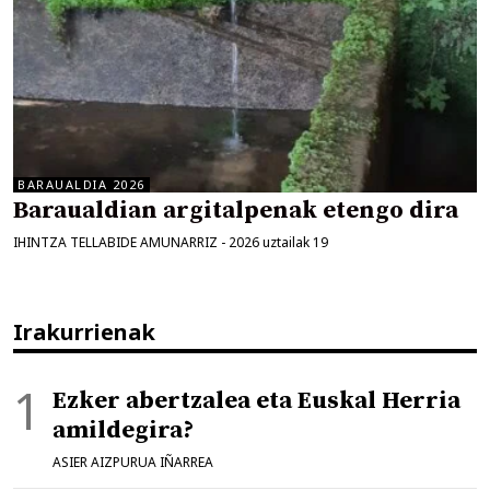
BARAUALDIA 2026
Baraualdian argitalpenak etengo dira
IHINTZA TELLABIDE AMUNARRIZ
-
2026 uztailak 19
Irakurrienak
Ezker abertzalea eta Euskal Herria
amildegira?
ASIER AIZPURUA IÑARREA