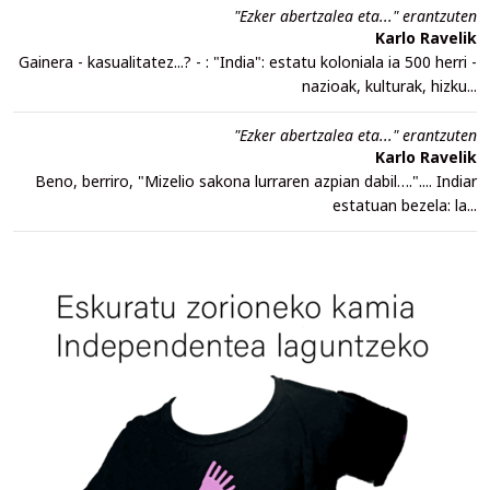
"Ezker abertzalea eta..." erantzuten
Karlo Ravelik
Gainera - kasualitatez...? - : "India": estatu koloniala ia 500 herri -
nazioak, kulturak, hizku...
"Ezker abertzalea eta..." erantzuten
Karlo Ravelik
Beno, berriro, "Mizelio sakona lurraren azpian dabil….".... Indiar
estatuan bezela: la...