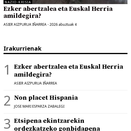
NAZIO-KRISIA
Ezker abertzalea eta Euskal Herria
amildegira?
ASIER AIZPURUA IÑARREA
-
2026 abuztuak 4
Irakurrienak
Ezker abertzalea eta Euskal Herria
amildegira?
ASIER AIZPURUA IÑARREA
Non placet Hispania
JOSE MARI ESPARZA ZABALEGI
Etsipena ekintzarekin
ordezkatzeko gonbidapena