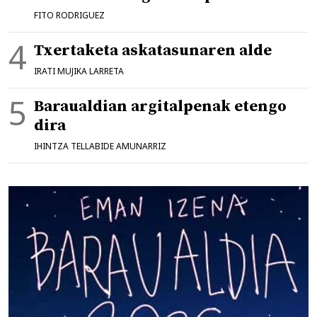
FITO RODRIGUEZ
Txertaketa askatasunaren alde
IRATI MUJIKA LARRETA
Baraualdian argitalpenak etengo
dira
IHINTZA TELLABIDE AMUNARRIZ