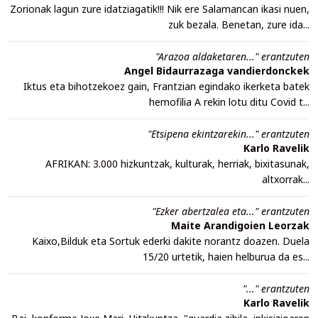
Zorionak lagun zure idatziagatik!!! Nik ere Salamancan ikasi nuen,
zuk bezala. Benetan, zure ida...
"Arazoa aldaketaren..." erantzuten
Angel Bidaurrazaga vandierdonckek
Iktus eta bihotzekoez gain, Frantzian egindako ikerketa batek
hemofilia A rekin lotu ditu Covid t...
"Etsipena ekintzarekin..." erantzuten
Karlo Ravelik
AFRIKAN: 3.000 hizkuntzak, kulturak, herriak, bixitasunak,
altxorrak...
"Ezker abertzalea eta..." erantzuten
Maite Arandigoien Leorzak
Kaixo,Bilduk eta Sortuk ederki dakite norantz doazen. Duela
15/20 urtetik, haien helburua da es...
"..." erantzuten
Karlo Ravelik