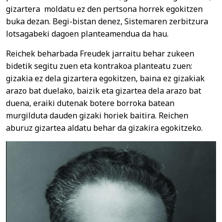
gizartera moldatu ez den pertsona horrek egokitzen
buka dezan. Begi-bistan denez, Sistemaren zerbitzura
lotsagabeki dagoen planteamendua da hau.
Reichek beharbada Freudek jarraitu behar zukeen
bidetik segitu zuen eta kontrakoa planteatu zuen:
gizakia ez dela gizartera egokitzen, baina ez gizakiak
arazo bat duelako, baizik eta gizartea dela arazo bat
duena, eraiki dutenak botere borroka batean
murgilduta dauden gizaki horiek baitira. Reichen
aburuz gizartea aldatu behar da gizakira egokitzeko.