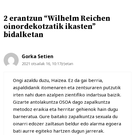
2 erantzun “Wilhelm Reichen
oinordekotzatik ikasten”
bidalketan
Gorka Setien
2021 otsailak 16, 10:17(r)etan
Ongi azaldu duzu, Haizea. Ez da gai berria,
aspaldidanik itomenaren eta zentsuraren putzutik
irten nahi duen azalpen zientifiko indartsua baizik.
Gizarte antolakuntza OSOA dago zapalkuntza
metodoz eraikia eta herritar gehienok hain dugu
barneratua. Gure baitako zapalkuntza sexuala du
oinarri edozer zailtasun beldur edo alarma egoera
bati aurre egiteko hartzen dugun jarrerak.