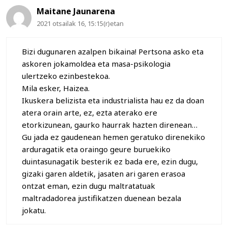
Maitane Jaunarena
2021 otsailak 16, 15:15(r)etan
Bizi dugunaren azalpen bikaina! Pertsona asko eta
askoren jokamoldea eta masa-psikologia
ulertzeko ezinbestekoa.
Mila esker, Haizea.
Ikuskera belizista eta industrialista hau ez da doan
atera orain arte, ez, ezta aterako ere
etorkizunean, gaurko haurrak hazten direnean…
Gu jada ez gaudenean hemen geratuko direnekiko
arduragatik eta oraingo geure buruekiko
duintasunagatik besterik ez bada ere, ezin dugu,
gizaki garen aldetik, jasaten ari garen erasoa
ontzat eman, ezin dugu maltratatuak
maltradadorea justifikatzen duenean bezala
jokatu.