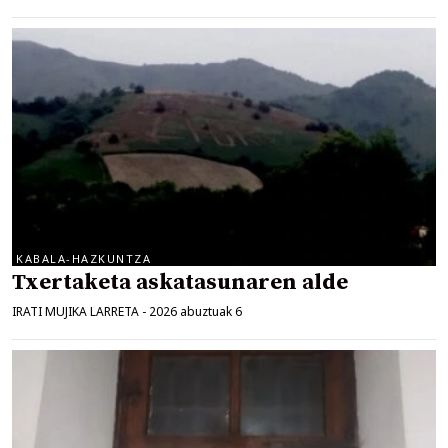
KABALA-HAZKUNTZA
Txertaketa askatasunaren alde
IRATI MUJIKA LARRETA
-
2026 abuztuak 6