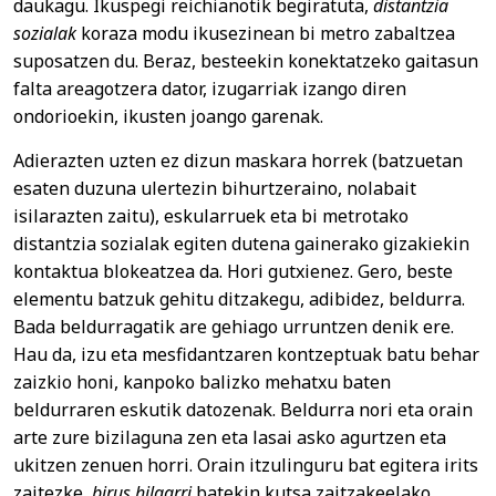
daukagu. Ikuspegi reichianotik begiratuta,
distantzia
sozialak
koraza modu ikusezinean bi metro zabaltzea
suposatzen du. Beraz, besteekin konektatzeko gaitasun
falta areagotzera dator, izugarriak izango diren
ondorioekin, ikusten joango garenak.
Adierazten uzten ez dizun maskara horrek (batzuetan
esaten duzuna ulertezin bihurtzeraino, nolabait
isilarazten zaitu), eskularruek eta bi metrotako
distantzia sozialak egiten dutena gainerako gizakiekin
kontaktua blokeatzea da. Hori gutxienez. Gero, beste
elementu batzuk gehitu ditzakegu, adibidez, beldurra.
Bada beldurragatik are gehiago urruntzen denik ere.
Hau da, izu eta mesfidantzaren kontzeptuak batu behar
zaizkio honi, kanpoko balizko mehatxu baten
beldurraren eskutik datozenak. Beldurra nori eta orain
arte zure bizilaguna zen eta lasai asko agurtzen eta
ukitzen zenuen horri. Orain itzulinguru bat egitera irits
zaitezke,
birus hilgarri
batekin kutsa zaitzakeelako.