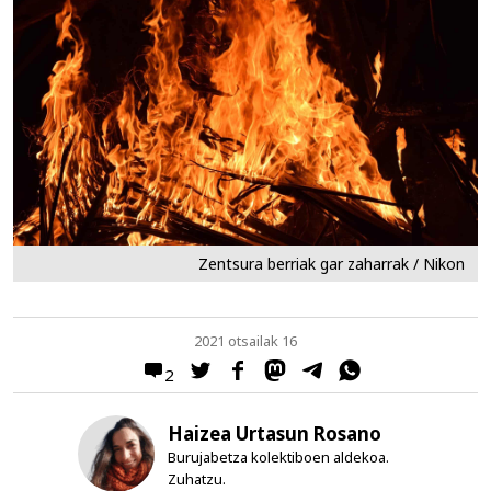
Zentsura berriak gar zaharrak / Nikon
2021 otsailak 16
2
Haizea Urtasun Rosano
Burujabetza kolektiboen aldekoa.
Zuhatzu.