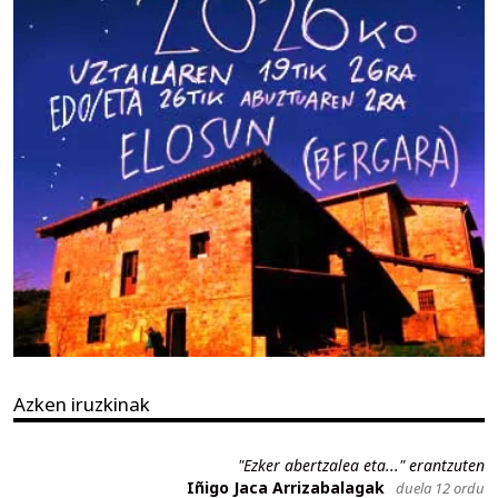
Azken iruzkinak
"Ezker abertzalea eta..." erantzuten
Iñigo Jaca Arrizabalagak
duela 12 ordu