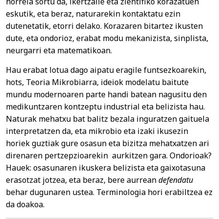
horrela sortu da, ikertzaile eta zientifiko korazatuen
eskutik, eta beraz, naturarekin kontaktatu ezin
dutenetatik, etorri delako. Korazaren bitartez ikusten
dute, eta ondorioz, erabat modu mekanizista, sinplista,
neurgarri eta matematikoan.
Hau erabat lotua dago aipatu eragile funtsezkoarekin,
hots, Teoria Mikrobiarra, ideiok modelatu baitute
mundu modernoaren parte handi batean nagusitu den
medikuntzaren kontzeptu industrial eta belizista hau.
Naturak mehatxu bat balitz bezala inguratzen gaituela
interpretatzen da, eta mikrobio eta izaki ikusezin
horiek guztiak gure osasun eta bizitza mehatxatzen ari
direnaren pertzepzioarekin aurkitzen gara. Ondorioak?
Hauek: osasunaren ikuskera belizista eta gaixotasuna
erasotzat jotzea, eta beraz, bere aurrean
defendatu
behar dugunaren ustea. Terminologia hori erabiltzea ez
da doakoa.