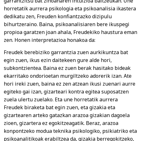
garrantzitsu bat zihoanaren intuizioa baitzeukan. Une
horretatik aurrera psikologia eta psikoanalisia ikastera
dedikatu zen, Freuden konfiantzazko dizipulu
bihurtzeraino. Baina, psikoanalisiaren bere ikuspegi
propioa garatzen joan ahala, Freudekiko haustura eman
zen. Honen interpretazioa honakoa da:
Freudek berebiziko garrantzia zuen aurkikuntza bat
egin zuen, ikus ezin daitekeen gure alde hori,
subkontzientea. Baina ez zuen berak hasitako bideak
ekarritako ondorioetan murgiltzeko adorerik izan. Ate
hori ireki zuen, baina ez zen atzean ikusi zuenari aurre
egiteko gai izan, gizarteari kontra egitea suposatzen
zuela ulertu zuelako. Eta une horretatik aurrera
Freudek biraketa bat egin zuen, eta gizakia eta
gizartearen arteko gatazkan arazoa gizakian dagoela
zioen, gizartera ez egokitzeagatik. Beraz, arazoa
konpontzeko modua teknika psikologiko, psikiatriko eta
psikoanalitikoak erabiltzea da, gizakia berregokitzeko,