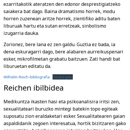
ezarritakotik ateratzen den edonor desprestigiatzeko
saiakera bat dago. Baina dramatismo horrek, modu
horren zuzenean aritze horrek, zientifiko aditu baten
liburuak hartu eta sutan erretzeak, sinbolismo
izugarria dauka.
Zorionez, bere lana ez zen galdu. Guztia ez bada, ia
dena eskuragarri dago, bere alabaren aurreikuspenari
esker, mikrofilmetan grabatu baitzuen. Zati handi bat
liburuetan editatu da.
Wilhelm-Reich-bibliografia
Deskargatu
Reichen ibilbidea
Medikuntza ikasten hasi eta psikoanalisira iritsi zen,
sexualitateari buruzko mintegi batekin topo egiteak
suposatu zion eraldaketari esker. Sexualitatearen gaian
aspaldidanik zegoen interesatua, hortik bizitzaren gako