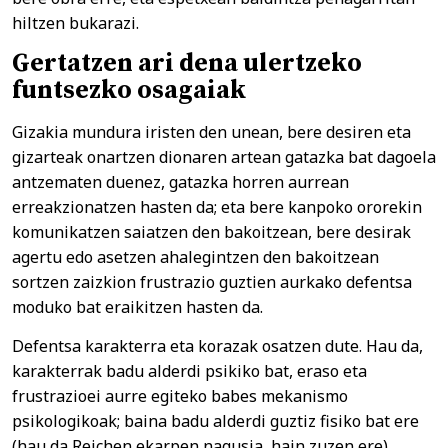
hiltzen bukarazi.
Gertatzen ari dena ulertzeko
funtsezko osagaiak
Gizakia mundura iristen den unean, bere desiren eta
gizarteak onartzen dionaren artean gatazka bat dagoela
antzematen duenez, gatazka horren aurrean
erreakzionatzen hasten da; eta bere kanpoko ororekin
komunikatzen saiatzen den bakoitzean, bere desirak
agertu edo asetzen ahalegintzen den bakoitzean
sortzen zaizkion frustrazio guztien aurkako defentsa
moduko bat eraikitzen hasten da.
Defentsa karakterra eta korazak osatzen dute. Hau da,
karakterrak badu alderdi psikiko bat, eraso eta
frustrazioei aurre egiteko babes mekanismo
psikologikoak; baina badu alderdi guztiz fisiko bat ere
(hau da Reichen ekarpen nagusia, hain zuzen ere).