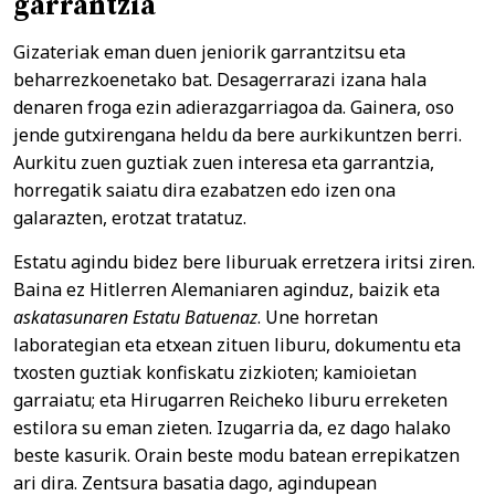
garrantzia
Gizateriak eman duen jeniorik garrantzitsu eta
beharrezkoenetako bat. Desagerrarazi izana hala
denaren froga ezin adierazgarriagoa da. Gainera, oso
jende gutxirengana heldu da bere aurkikuntzen berri.
Aurkitu zuen guztiak zuen interesa eta garrantzia,
horregatik saiatu dira ezabatzen edo izen ona
galarazten, erotzat tratatuz.
Estatu agindu bidez bere liburuak erretzera iritsi ziren.
Baina ez Hitlerren Alemaniaren aginduz, baizik eta
askatasunaren Estatu Batuenaz
. Une horretan
laborategian eta etxean zituen liburu, dokumentu eta
txosten guztiak konfiskatu zizkioten; kamioietan
garraiatu; eta Hirugarren Reicheko liburu erreketen
estilora su eman zieten. Izugarria da, ez dago halako
beste kasurik. Orain beste modu batean errepikatzen
ari dira. Zentsura basatia dago, agindupean