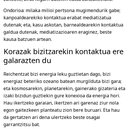
Ondorioa: milaka milioi pertsona mugimendurik gabe;
kanpoaldearekiko kontaktua erabat mediatizatua
dutenak; eta, kasu askotan, barnealdearekin kontaktua
galdua dutenak, mediatizazioaren eraginez, beste
kausa batzuen artean.
Korazak bizitzarekin kontaktua ere
galarazten du
Reichentzat bizi energia leku guztietan dago, bizi
energiaz beteriko ozeano batean murgilduta bizi gara;
eta kosmosarekin, planetarekin, gainerako gizateria eta
izaki bizidun guztiekin gure konexioa da energia hori.
Hau ikertzeko garaian, ikertzen ari garenaz ziur nola
egon gaitezkeen planteatu zion bere buruari. Eta hau
da gertatzen ari dena ulertzeko beste osagai
garrantzitsu bat.