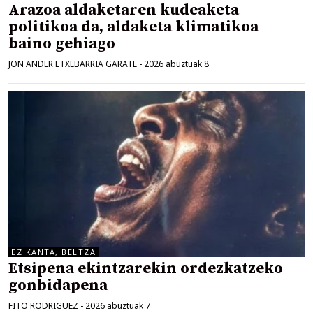
Arazoa aldaketaren kudeaketa
politikoa da, aldaketa klimatikoa
baino gehiago
JON ANDER ETXEBARRIA GARATE
-
2026 abuztuak 8
EZ KANTA, BELTZA
Etsipena ekintzarekin ordezkatzeko
gonbidapena
FITO RODRIGUEZ
-
2026 abuztuak 7