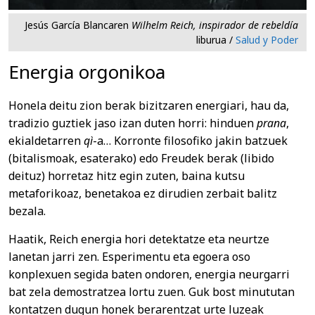
Jesús García Blancaren
Wilhelm Reich, inspirador de rebeldía
liburua /
Salud y Poder
Energia orgonikoa
Honela deitu zion berak bizitzaren energiari, hau da,
tradizio guztiek jaso izan duten horri: hinduen
prana
,
ekialdetarren
qì
-a… Korronte filosofiko jakin batzuek
(bitalismoak, esaterako) edo Freudek berak (libido
deituz) horretaz hitz egin zuten, baina kutsu
metaforikoaz, benetakoa ez dirudien zerbait balitz
bezala.
Haatik, Reich energia hori detektatze eta neurtze
lanetan jarri zen. Esperimentu eta egoera oso
konplexuen segida baten ondoren, energia neurgarri
bat zela demostratzea lortu zuen. Guk bost minututan
kontatzen dugun honek berarentzat urte luzeak