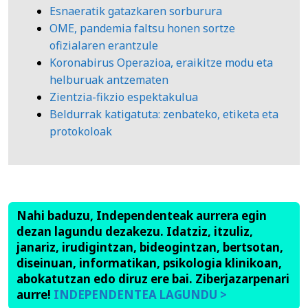
Esnaeratik gatazkaren sorburura
OME, pandemia faltsu honen sortze
ofizialaren erantzule
Koronabirus Operazioa, eraikitze modu eta
helburuak antzematen
Zientzia-fikzio espektakulua
Beldurrak katigatuta: zenbateko, etiketa eta
protokoloak
Nahi baduzu, Independenteak aurrera egin
dezan lagundu dezakezu. Idatziz, itzuliz,
janariz, irudigintzan, bideogintzan, bertsotan,
diseinuan, informatikan, psikologia klinikoan,
abokatutzan edo diruz ere bai. Ziberjazarpenari
aurre!
INDEPENDENTEA LAGUNDU >