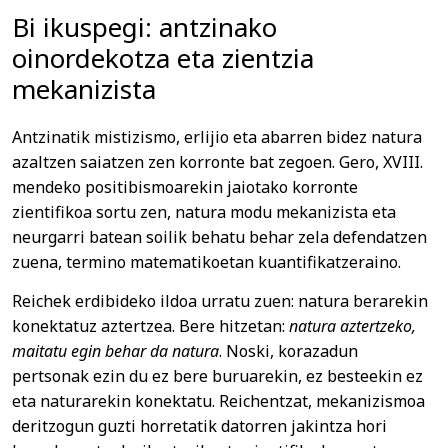
Bi ikuspegi: antzinako
oinordekotza eta zientzia
mekanizista
Antzinatik mistizismo, erlijio eta abarren bidez natura
azaltzen saiatzen zen korronte bat zegoen. Gero, XVIII.
mendeko positibismoarekin jaiotako korronte
zientifikoa sortu zen, natura modu mekanizista eta
neurgarri batean soilik behatu behar zela defendatzen
zuena, termino matematikoetan kuantifikatzeraino.
Reichek erdibideko ildoa urratu zuen: natura berarekin
konektatuz aztertzea. Bere hitzetan:
natura aztertzeko,
maitatu egin behar da natura
. Noski, korazadun
pertsonak ezin du ez bere buruarekin, ez besteekin ez
eta naturarekin konektatu. Reichentzat, mekanizismoa
deritzogun guzti horretatik datorren jakintza hori