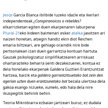
Jesús
García Blanca ibilbide luzeko idazle eta ikerlari
independenteak
¿Conspiranoicos o rebeldes?
elkarrizketan egiten duen ekarpenaren laburpena
Plural-21
eko kideen baimenari esker
atalka
jasotzen ari
naizen honetan, atsegin handiz ekin diot Reichen
emaria biltzeari, are gehiago oraindik nire bide
pertsonalean izan duen garrantzia kontuan hartuta.
Gauzak psikologizatuz sinplifikatzearen arriskuaz
ohartarazteko beharra senti dezakezuenei, kontua ez
dela honelako ekarpenak Galdera Guztien Erantzuntzat
hartzea, baizik eta
galdera garrantzitsuetako bat zein den
agerian uzten duen erantzunetako bat
bezala ulertzea dela
gakoa esango nizueke, xumeki, edo hala dela nire
ikuspegitik behinik behin.
Teoria Mikrobiarra ezbaian jartzeari buruz, ez dudala