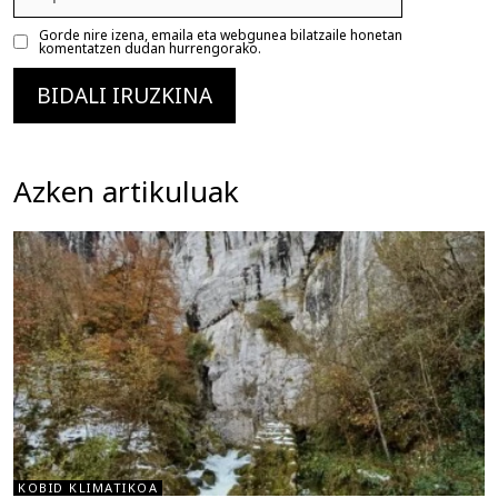
posta
Gorde nire izena, emaila eta webgunea bilatzaile honetan
komentatzen dudan hurrengorako.
Azken artikuluak
KOBID KLIMATIKOA