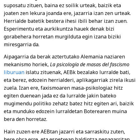
suposatu zituen, baina ez soilik urteak, baizik eta
joaten zen lekura joanda ere, jazarria izan zen urteak.
Herrialde batetik bestera ihesi ibili behar izan zuen.
Esperimentu eta aurkikuntza hauek denak bizi
gorabehera horretan murgilduta egin izana biziki
miresgarria da.
Aipagarria da berak aztertutako Alemania naziaren
mekanismo horiek,
La psicología de masas del fascismo
liburuan
islatu zituenak, AEBk bezalako lurralde bati,
eta berez, edozein herrialderi, aplikagarriak zirela ikusi
zuela. Izan ere, faxismoaren masa-psikologiaz hitz
egiten duenean jada ez da lurralde jakin bateko
mugimendu politiko zehatz batez hitz egiten ari, baizik
eta munduko edozein lurraldetan Boterearen muina
bera den horretaz.
Hain zuzen ere AEBtan jazarri eta sarraskitu zuten,
bere obra erre, eta espetxean baldintza penagarritan