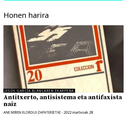
Honen harira
JESÚS GARCÍA BLANCAREN EKARPENA
Antitxerto, antisistema eta antifaxista
naiz
2022 martxoak 28
ANE MIREN ELORDUI-ZAPATERIETXE
-