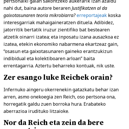
pertsonalki gaian sakontzeko aukerarik izan azaldu
nahi dut, baina autore beraren
Justifikatzen al da
gaixotasunaren teoria mikrobiarra?
erreportajeak
koska
interesgarriak mahaigaineratzen dituela. Adibidez,
jatorritik bertatik iruzur zientifiko bat bestearen
atzetik oinarri izatea; eta inposatu izana ausazkoa ez
izatea, etekin ekonomiko nabarmena ekartzeaz gain,
“osasun eta gaixotasunaren gaineko erantzukizun
indibidual eta kolektiboaren arloan” baita
errentagarria. Aztertu beharreko kontuak, nik uste.
Zer esango luke Reichek orain?
Infernuko aingeru okerrenekin gatazkatu behar izan
arren, asmo onekoegia zen Reich, oso pertsona ona,
horregatik galdu zuen borroka hura. Erabateko
aberrazioa irudituko litzaioke.
Nor da Reich eta zein da bere