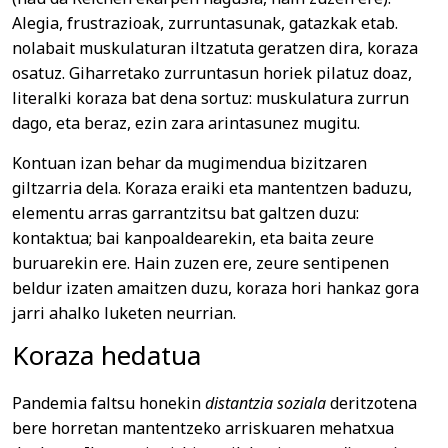
Alegia, frustrazioak, zurruntasunak, gatazkak etab.
nolabait muskulaturan iltzatuta geratzen dira, koraza
osatuz. Giharretako zurruntasun horiek pilatuz doaz,
literalki koraza bat dena sortuz: muskulatura zurrun
dago, eta beraz, ezin zara arintasunez mugitu.
Kontuan izan behar da mugimendua bizitzaren
giltzarria dela. Koraza eraiki eta mantentzen baduzu,
elementu arras garrantzitsu bat galtzen duzu:
kontaktua; bai kanpoaldearekin, eta baita zeure
buruarekin ere. Hain zuzen ere, zeure sentipenen
beldur izaten amaitzen duzu, koraza hori hankaz gora
jarri ahalko luketen neurrian.
Koraza hedatua
Pandemia faltsu honekin
distantzia soziala
deritzotena
bere horretan mantentzeko arriskuaren mehatxua