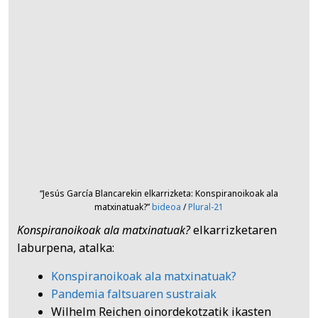
“Jesús García Blancarekin elkarrizketa: Konspiranoikoak ala
matxinatuak?”
bideoa
/
Plural-21
Konspiranoikoak ala matxinatuak?
elkarrizketaren
laburpena, atalka:
Konspiranoikoak ala matxinatuak?
Pandemia faltsuaren sustraiak
Wilhelm Reichen oinordekotzatik ikasten