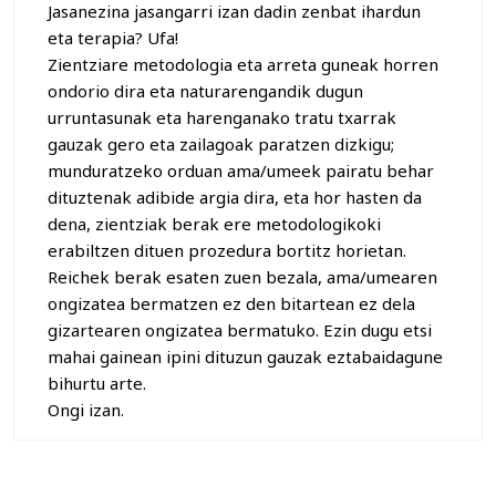
Jasanezina jasangarri izan dadin zenbat ihardun
eta terapia? Ufa!
Zientziare metodologia eta arreta guneak horren
ondorio dira eta naturarengandik dugun
urruntasunak eta harenganako tratu txarrak
gauzak gero eta zailagoak paratzen dizkigu;
munduratzeko orduan ama/umeek pairatu behar
dituztenak adibide argia dira, eta hor hasten da
dena, zientziak berak ere metodologikoki
erabiltzen dituen prozedura bortitz horietan.
Reichek berak esaten zuen bezala, ama/umearen
ongizatea bermatzen ez den bitartean ez dela
gizartearen ongizatea bermatuko. Ezin dugu etsi
mahai gainean ipini dituzun gauzak eztabaidagune
bihurtu arte.
Ongi izan.