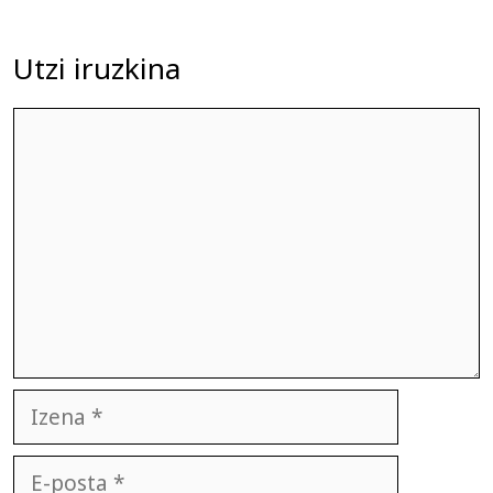
Utzi iruzkina
Iruzkina
Izena
E-