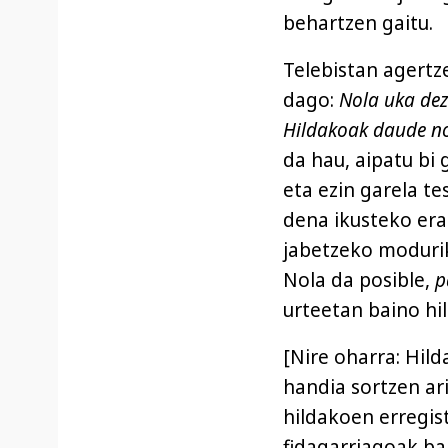
behartzen gaitu.
Telebistan agertz
dago:
Nola uka dez
Hildakoak daude no
da hau, aipatu bi 
eta ezin garela te
dena ikusteko era
jabetzeko modurik
Nola da posible,
p
urteetan baino hi
[Nire oharra: Hil
handia sortzen ari
hildakoen erregist
fidagarriagoak bai