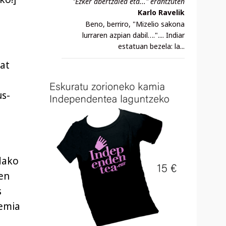
"Ezker abertzalea eta..." erantzuten
Karlo Ravelik
Beno, berriro, "Mizelio sakona
lurraren azpian dabil….".... Indiar
estatuan bezela: la...
bat
us-
dako
men
s
demia