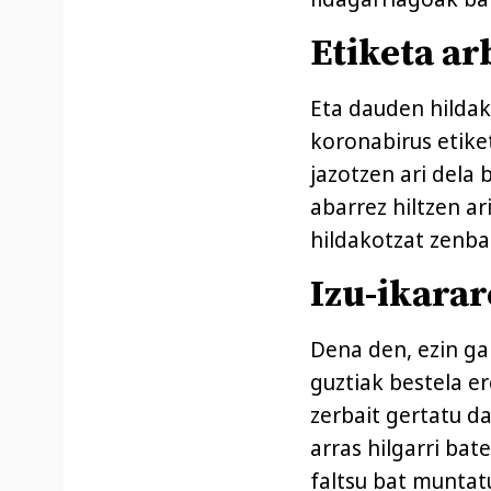
Etiketa ar
Eta dauden hildak
koronabirus etiket
jazotzen ari dela 
abarrez hiltzen a
hildakotzat zenbat
Izu-ikara
Dena den, ezin ga
guztiak bestela e
zerbait gertatu d
arras hilgarri ba
faltsu bat muntatu