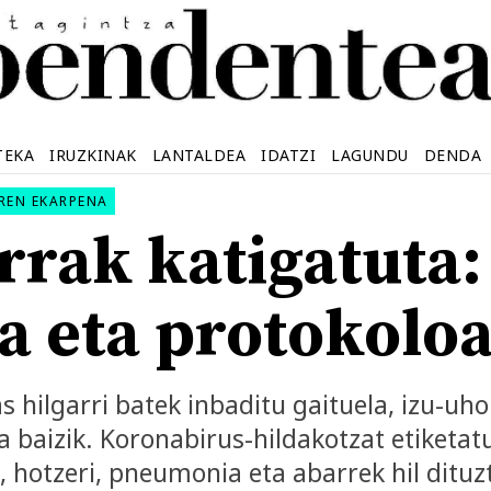
TEKA
IRUZKINAK
LANTALDEA
IDATZI
LAGUNDU
DENDA
REN EKARPENA
rrak katigatuta:
ta eta protokolo
as hilgarri batek inbaditu gaituela, izu-u
 baizik. Koronabirus-hildakotzat etiketat
, hotzeri, pneumonia eta abarrek hil dituz