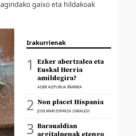
agindako gaixo eta hildakoak
Irakurrienak
Ezker abertzalea eta
Euskal Herria
amildegira?
ASIER AIZPURUA IÑARREA
Non placet Hispania
JOSE MARI ESPARZA ZABALEGI
Baraualdian
argitalpenak etengo