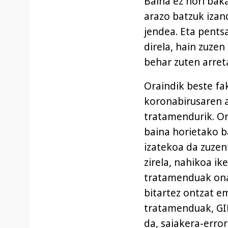
Baina ez hori bak
arazo batzuk izan
jendea. Eta pentsa
direla, hain zuzen
behar zuten arret
Oraindik beste fa
koronabirusaren a
tratamendurik. Or
baina horietako ba
izatekoa da zuze
zirela, nahikoa ik
tratamenduak onar
bitartez ontzat e
tratamenduak, GIB
da, saiakera-erro