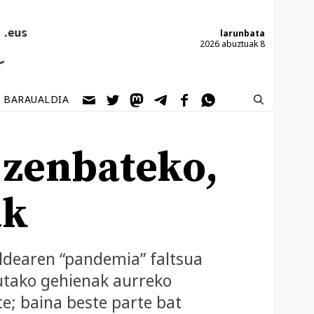
larunbata
2026 abuztuak 8
BARAUALDIA
 zenbateko,
ak
holdearen “pandemia” faltsua
utako gehienak aurreko
te; baina beste parte bat