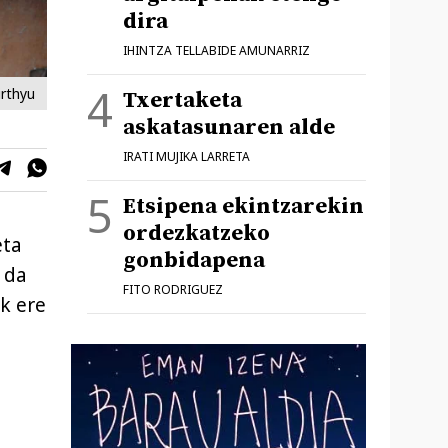
dira
IHINTZA TELLABIDE AMUNARRIZ
irthyu
Txertaketa
askatasunaren alde
IRATI MUJIKA LARRETA
Etsipena ekintzarekin
ordezkatzeko
eta
gonbidapena
 da
FITO RODRIGUEZ
ik ere