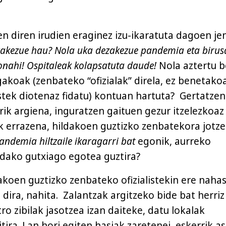
en diren irudien eraginez izu-ikaratuta dagoen j
akezue hau? Nola uka dezakezue pandemia eta birus
nahi! Ospitaleak kolapsatuta daude!
Nola aztertu 
gakoak (zenbateko “ofizialak” direla, ez benetako
stek diotenaz fidatu) kontuan hartuta? Gertatzen
rik argiena, inguratzen gaituen gezur itzelezkoaz
 errazena, hildakoen guztizko zenbatekora jotze
andemia hiltzaile ikaragarri bat
egonik, aurreko
ldako gutxiago egotea guztira?
dakoen guztizko zenbateko ofizialistekin ere nah
 dira, nahita. Zalantzak argitzeko bide bat herriz
ro zibilak jasotzea izan daiteke, datu lokalak
tira. Lan hori egiten hasiak zaretenei, eskerrik as