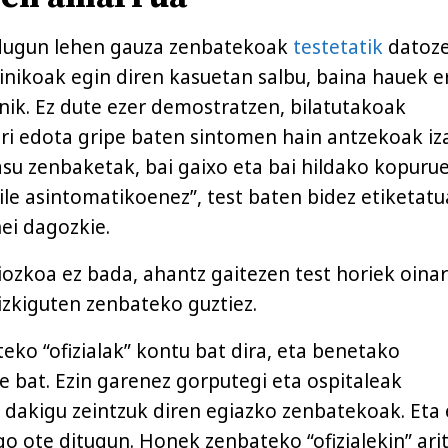
 dugun lehen gauza zenbatekoak
testetatik
datoze
linikoak egin diren kasuetan salbu, baina hauek e
nik. Ez dute ezer demostratzen, bilatutakoak
i edota gripe baten sintomen hain antzekoak iz
kasu zenbaketak, bai gaixo eta bai hildako kopuru
ile asintomatikoenez”, test baten bidez etiketat
ei dagozkie.
iozkoa ez bada, ahantz gaitezen test horiek oinar
zkiguten zenbateko guztiez.
eko “ofizialak” kontu bat dira, eta benetako
 bat. Ezin garenez gorputegi eta ospitaleak
ez dakigu zeintzuk diren egiazko zenbatekoak. Eta 
go ote ditugun. Honek zenbateko “ofizialekin” ari