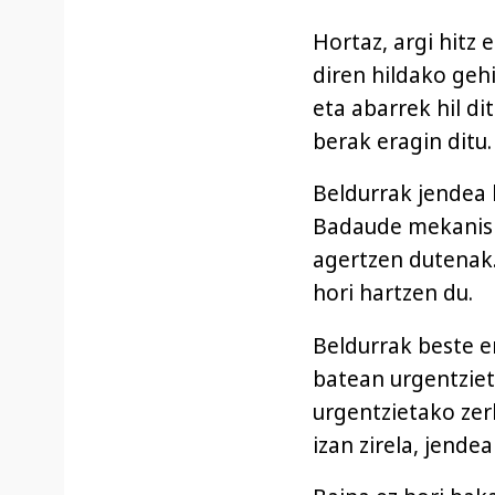
Hortaz, argi hitz 
diren hildako geh
eta abarrek hil d
berak eragin ditu.
Beldurrak jendea hi
Badaude mekanism
agertzen dutenak.
hori hartzen du.
Beldurrak beste er
batean urgentziet
urgentzietako zer
izan zirela, jende