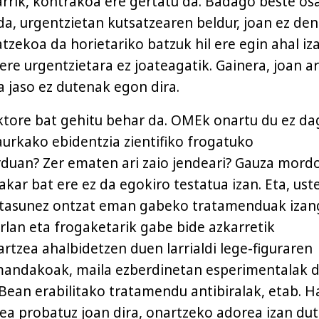
arrik, kontrakoa ere gertatu da. Badago beste os
da, urgentzietan kutsatzearen beldur, joan ez den
tzekoa da horietariko batzuk hil ere egin ahal iz
 ere urgentzietara ez joateagatik. Gainera, joan a
a jaso ez dutenak egon dira.
ktore bat gehitu behar da. OMEk onartu du ez da
urkako ebidentzia zientifiko frogatuko
duan? Zer ematen ari zaio jendeari? Gauza mordo
kar bat ere ez da egokiro testatua izan. Eta, ust
ntasunez ontzat eman gabeko tratamenduak izan
erlan eta frogaketarik gabe bide azkarretik
tzea ahalbidetzen duen larrialdi lege-figuraren
mandakoak, maila ezberdinetan esperimentalak d
ean erabilitako tratamendu antibiralak, etab. H
rea probatuz joan dira, onartzeko adorea izan du