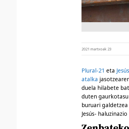
2021 martxoak 23
Plural-21
eta
Jesú
atalka
jasotzearen
duela hilabete bat
duten gaurkotasun
buruari galdetzea 
Jesús- haluzinazio
Zenbatek