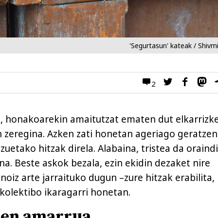
'Segurtasun' kateak / Shivm
2
s
, honakoarekin amaitutzat ematen dut elkarrizk
 zeregina. Azken zati honetan ageriago geratzen
zuetako hitzak direla. Alabaina, tristea da oraind
a. Beste askok bezala, ezin ekidin dezaket nire
noiz arte jarraituko dugun –zure hitzak erabilita,
 kolektibo ikaragarri honetan.
oen amarrua