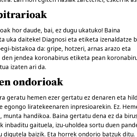
bitrarioak
oak hor daude, bai, ez dugu ukatuko! Baina
a uka daiteke! Diagnosi eta etiketa izenaldatze 
begi-bistakoa da: gripe, hotzeri, arnas arazo eta
ri den jendea koronabirus etiketa pean koronabir
ua izaten ari da.
ren ondorioak
ra geratu hemen ezer gertatu ez denaren eta hil
re egongo liratekeenaren inpresioarekin. Ez. He
a, munta handikoa. Baina gertatu dena ez da biru
tek inbaditu gaituela, izu-uholdea sortu duen pan
 digutela baizik. Eta horrek ondorio batzuk ditu.