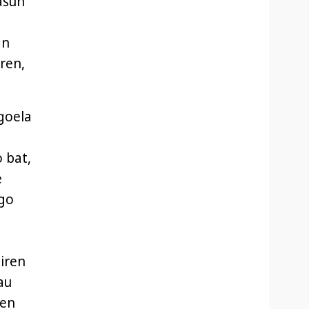
asun
an
rren,
goela
 bat,
e
go
iren
au
ten