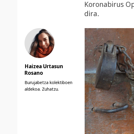
Koronabirus Op
dira.
Haizea Urtasun
Rosano
Burujabetza kolektiboen
aldekoa. Zuhatzu.