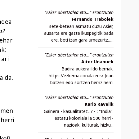
"Ezker abertzalea eta..." erantzuten
Fernando Trebolek
endea
Bete-betean asmatu duzu Asier,
a?
ausarta ere gazte ikuspegitik bada
behar
ere, beti izan gara umezurtz......
ak;
"Ezker abertzalea eta..." erantzuten
 ari
Aitor Unanuek
Badira aukera ildo berriak.
https://ezkernazionala.eus/ Joan
a da.
batzen edo sortzen herriz herri.
"Ezker abertzalea eta..." erantzuten
Karlo Ravelik
asmen
Gainera - kasualitatez...? - : "India":
estatu koloniala ia 500 herri -
 herri
nazioak, kulturak, hizku...
ko!]