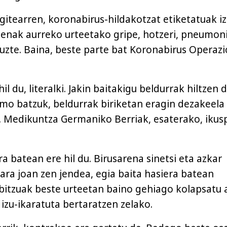
egitearren, koronabirus-hildakotzat etiketatuak i
ienak aurreko urteetako gripe, hotzeri, pneumon
ituzte. Baina, beste parte bat Koronabirus Operaz
l du, literalki. Jakin baitakigu beldurrak hiltzen d
o batzuk, beldurrak biriketan eragin dezakeela
 Medikuntza Germaniko Berriak, esaterako, ikus
a batean ere hil du. Birusarena sinetsi eta azkar
ara joan zen jendea, egia baita hasiera batean
bitzuak beste urteetan baino gehiago kolapsatu 
a izu-ikaratuta bertaratzen zelako.