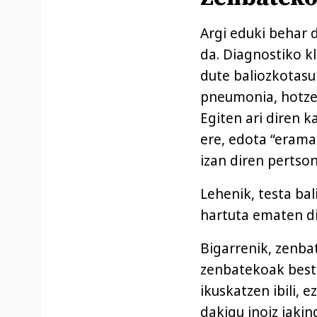
Argi eduki behar
da. Diagnostiko k
dute baliozkotasu
pneumonia, hotzer
Egiten ari diren 
ere, edota “erama
izan diren pertson
Lehenik, testa bal
hartuta ematen di
Bigarrenik, zenbat
zenbatekoak beste
ikuskatzen ibili, 
dakigu inoiz jakin