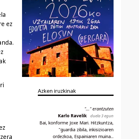
la
re ez
anda.
ez
uak
ri
Azken iruzkinak
"..." erantzuten
Karlo Ravelik
duela 3 egun
Bai, konforme Joxe Mari. Hitzkuntza,
ez
"guardia zibila, inkisizioaren
tzera
ordezkoa, Espainiaren muina...