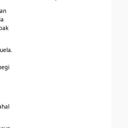
zan
ia
ioak
uela.
pegi
ahal