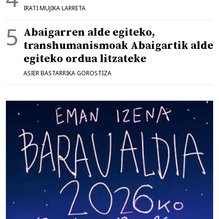
IRATI MUJIKA LARRETA
Abaigarren alde egiteko,
transhumanismoak Abaigartik alde
egiteko ordua litzateke
ASIER BASTARRIKA GOROSTIZA