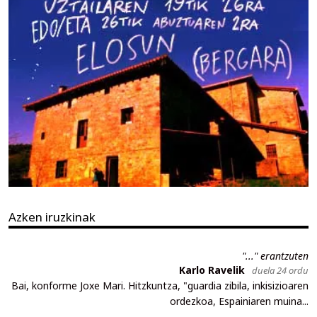
Azken iruzkinak
"..." erantzuten
Karlo Ravelik
duela 24 ordu
Bai, konforme Joxe Mari. Hitzkuntza, "guardia zibila, inkisizioaren
ordezkoa, Espainiaren muina...