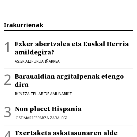
Irakurrienak
Ezker abertzalea eta Euskal Herria
amildegira?
ASIER AIZPURUA IÑARREA
Baraualdian argitalpenak etengo
dira
IHINTZA TELLABIDE AMUNARRIZ
Non placet Hispania
JOSE MARI ESPARZA ZABALEGI
Txertaketa askatasunaren alde