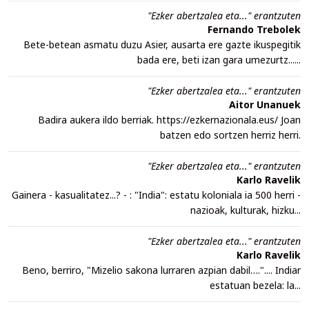
"Ezker abertzalea eta..." erantzuten
Fernando Trebolek
Bete-betean asmatu duzu Asier, ausarta ere gazte ikuspegitik
bada ere, beti izan gara umezurtz......
"Ezker abertzalea eta..." erantzuten
Aitor Unanuek
Badira aukera ildo berriak. https://ezkernazionala.eus/ Joan
batzen edo sortzen herriz herri.
"Ezker abertzalea eta..." erantzuten
Karlo Ravelik
Gainera - kasualitatez...? - : "India": estatu koloniala ia 500 herri -
nazioak, kulturak, hizku...
"Ezker abertzalea eta..." erantzuten
Karlo Ravelik
Beno, berriro, "Mizelio sakona lurraren azpian dabil….".... Indiar
estatuan bezela: la...