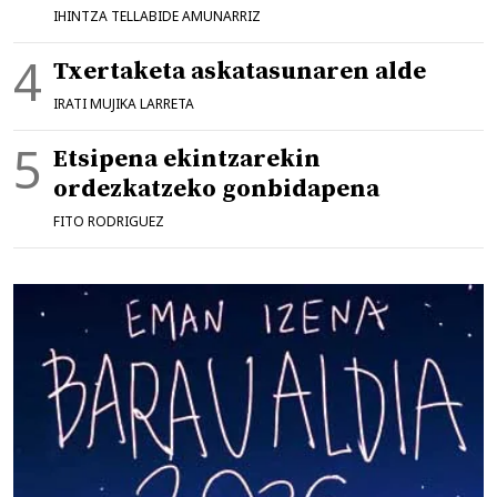
IHINTZA TELLABIDE AMUNARRIZ
Txertaketa askatasunaren alde
IRATI MUJIKA LARRETA
Etsipena ekintzarekin
ordezkatzeko gonbidapena
FITO RODRIGUEZ