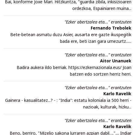
Bai, konforme Joxe Mari. Hitzkuntza, "guardia zibila, inkisizioaren
ordezkoa, Espainiaren muina...
"Ezker abertzalea eta..." erantzuten
Fernando Trebolek
Bete-betean asmatu duzu Asier, ausarta ere gazte ikuspegitik
bada ere, beti izan gara umezurtz......
"Ezker abertzalea eta..." erantzuten
Aitor Unanuek
Badira aukera ildo berriak. https://ezkernazionala.eus/ Joan
batzen edo sortzen herriz herri.
"Ezker abertzalea eta..." erantzuten
Karlo Ravelik
Gainera - kasualitatez...? - : "India": estatu koloniala ia 500 herri -
nazioak, kulturak, hizku...
"Ezker abertzalea eta..." erantzuten
Karlo Ravelik
Beno, berriro, "Mizelio sakona lurraren azpian dabil….".... Indiar