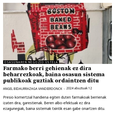
OSASUNAREN NEGOZIO USTELA
Farmako berri gehienak ez dira
beharrezkoak, baina osasun sistema
publikoak guztiak ordaintzen ditu
2024 abuztuak 12
ANGEL BIDAURRAZAGA VANDIERDONCK
Presio komertzial handiena egiten duten farmakoak berrienak
izaten dira, garestienak. Beren albo-efektuak ez dira
ezagunegiak, baina sistemak txintik esan gabe onartzen ditu.