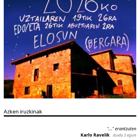
Azken iruzkinak
"..." erantzuten
Karlo Ravelik
duela 3 egun