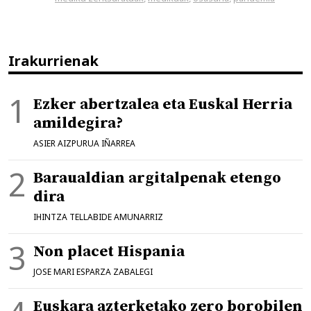
Irakurrienak
Ezker abertzalea eta Euskal Herria
amildegira?
ASIER AIZPURUA IÑARREA
Baraualdian argitalpenak etengo
dira
IHINTZA TELLABIDE AMUNARRIZ
Non placet Hispania
JOSE MARI ESPARZA ZABALEGI
Euskara azterketako zero borobilen