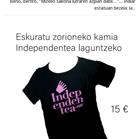
Beno, berriro, "Mizelio sakona lurraren azpian dabil….".... Indiar
estatuan bezela: la...