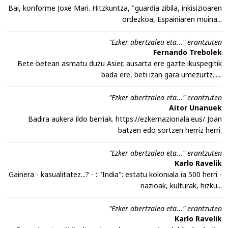
Bai, konforme Joxe Mari. Hitzkuntza, "guardia zibila, inkisizioaren
ordezkoa, Espainiaren muina...
"Ezker abertzalea eta..." erantzuten
Fernando Trebolek
Bete-betean asmatu duzu Asier, ausarta ere gazte ikuspegitik
bada ere, beti izan gara umezurtz......
"Ezker abertzalea eta..." erantzuten
Aitor Unanuek
Badira aukera ildo berriak. https://ezkernazionala.eus/ Joan
batzen edo sortzen herriz herri.
"Ezker abertzalea eta..." erantzuten
Karlo Ravelik
Gainera - kasualitatez...? - : "India": estatu koloniala ia 500 herri -
nazioak, kulturak, hizku...
"Ezker abertzalea eta..." erantzuten
Karlo Ravelik