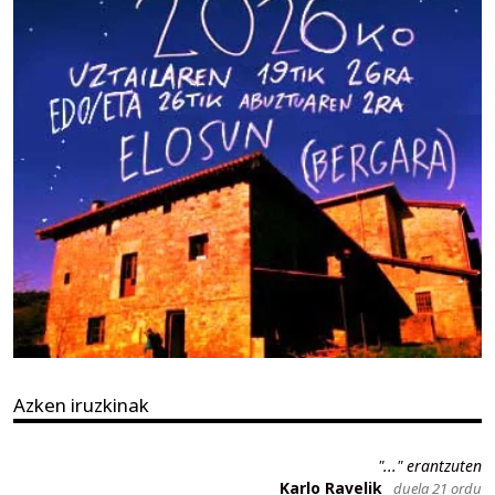
Azken iruzkinak
"..." erantzuten
Karlo Ravelik
duela 21 ordu