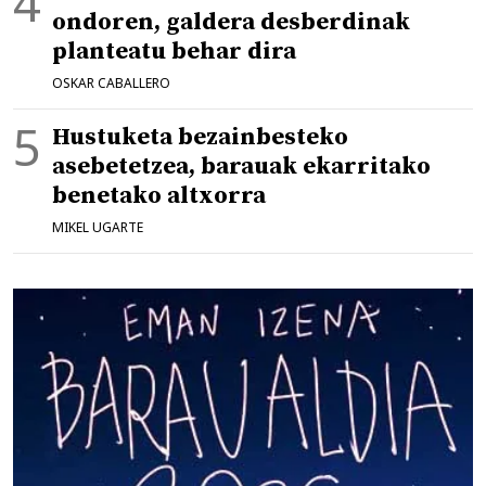
ondoren, galdera desberdinak
planteatu behar dira
OSKAR CABALLERO
Hustuketa bezainbesteko
asebetetzea, barauak ekarritako
benetako altxorra
MIKEL UGARTE