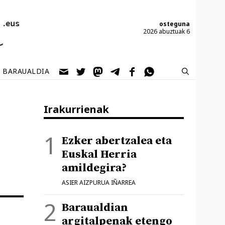
osteguna
2026 abuztuak 6
BARAUALDIA
Irakurrienak
Ezker abertzalea eta
Euskal Herria
amildegira?
ASIER AIZPURUA IÑARREA
Baraualdian
argitalpenak etengo