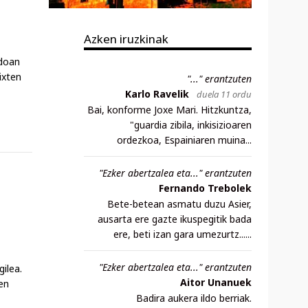
Azken iruzkinak
 doan
ixten
"..." erantzuten
Karlo Ravelik
duela 11 ordu
Bai, konforme Joxe Mari. Hitzkuntza,
"guardia zibila, inkisizioaren
ordezkoa, Espainiaren muina...
"Ezker abertzalea eta..." erantzuten
Fernando Trebolek
Bete-betean asmatu duzu Asier,
ausarta ere gazte ikuspegitik bada
ere, beti izan gara umezurtz......
"Ezker abertzalea eta..." erantzuten
gilea.
Aitor Unanuek
en
Badira aukera ildo berriak.