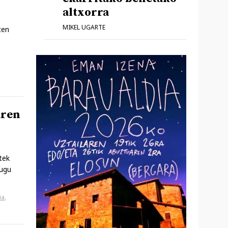
altxorra
MIKEL UGARTE
ten
aren
tek
dugu
ia
,