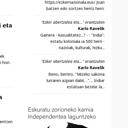
https://ezkernazionala.eus/ Joan
batzen edo sortzen herriz herri.
"Ezker abertzalea eta..." erantzuten
i eta
Karlo Ravelik
Gainera - kasualitatez...? - : "India":
estatu koloniala ia 500 herri -
nazioak, kulturak, hizku...
uek
"Ezker abertzalea eta..." erantzuten
 hori.
Karlo Ravelik
Beno, berriro, "Mizelio sakona
lurraren azpian dabil….".... Indiar
estatuan bezela: la...
a
kentzen