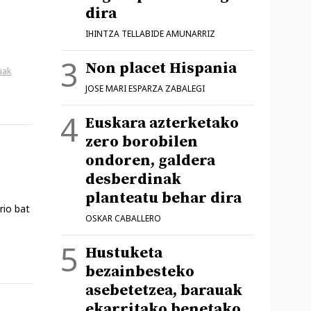
dira
IHINTZA TELLABIDE AMUNARRIZ
Non placet Hispania
uak
JOSE MARI ESPARZA ZABALEGI
Euskara azterketako
zero borobilen
ondoren, galdera
desberdinak
planteatu behar dira
rio bat
OSKAR CABALLERO
Hustuketa
bezainbesteko
asebetetzea, barauak
ekarritako benetako