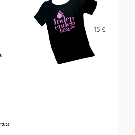
zu
rtuta