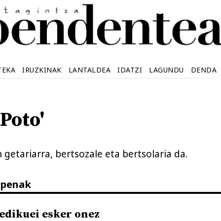
TEKA
IRUZKINAK
LANTALDEA
IDATZI
LAGUNDU
DENDA
'Poto'
n getariarra, bertsozale eta bertsolaria da.
arpenak
edikuei esker onez