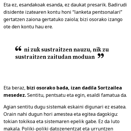
Eta ez, esandakoak esanda, ez daukat presarik. Badirudi
disidente izatearen kontu honi “lanketa pentsonalari”
gertatzen zaiona gertatuko zaiola; bizi osorako izango
ote den kontu hau ere.
ni zuk sustraitzen nauzu, nik zu
sustraitzen zaitudan moduan
Eta beraz,
bizi osorako bada, izan dadila Sortzailea
mesedez.
Sentitu, pentsatu eta egin, esaldi famatua da.
Agian sentitu dugu sistemak eskaini digunari ez esatea.
Orain nahi dugun hori amestea eta egitea dagokigu:
tokian tokikoa eta sistemaren epelik gabe. Ez da luto
makala. Poliki-poliki datozenentzat eta urruntzen