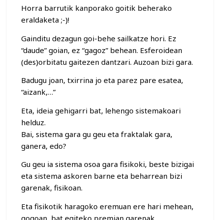
Horra barrutik kanporako goitik beherako
eraldaketa ;-)!
Gainditu dezagun goi-behe sailkatze hori. Ez
“daude” goian, ez “gagoz” behean. Esferoidean
(des)orbitatu gaitezen dantzari. Auzoan bizi gara.
Badugu joan, txirrina jo eta parez pare esatea,
“aizank,…”
Eta, ideia gehigarri bat, lehengo sistemakoari
helduz.
Bai, sistema gara gu geu eta fraktalak gara,
ganera, edo?
Gu geu ia sistema osoa gara fisikoki, beste bizigai
eta sistema askoren barne eta beharrean bizi
garenak, fisikoan.
Eta fisikotik haragoko eremuan ere hari mehean,
gogoan, bat egiteko premian garenak,