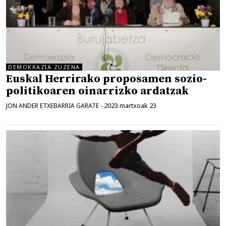
DEMOKRAZIA ZUZENA
Euskal Herrirako proposamen sozio-
politikoaren oinarrizko ardatzak
2023 martxoak 23
JON ANDER ETXEBARRIA GARATE
-