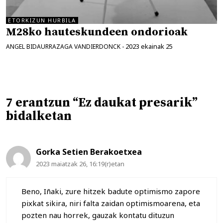
ETORKIZUN HURBILA
M28ko hauteskundeen ondorioak
2023 ekainak 25
ANGEL BIDAURRAZAGA VANDIERDONCK
-
7 erantzun “Ez daukat presarik”
bidalketan
Gorka Setien Berakoetxea
2023 maiatzak 26, 16:19(r)etan
Beno, Iñaki, zure hitzek badute optimismo zapore
pixkat sikira, niri falta zaidan optimismoarena, eta
pozten nau horrek, gauzak kontatu dituzun