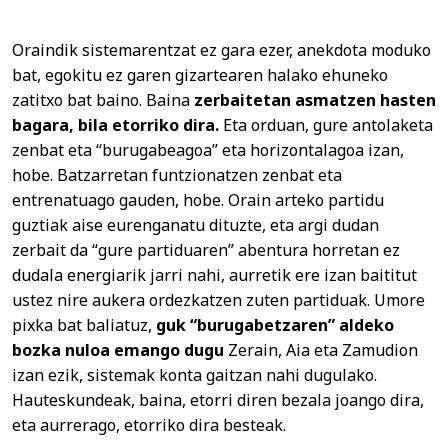
Oraindik sistemarentzat ez gara ezer, anekdota moduko
bat, egokitu ez garen gizartearen halako ehuneko
zatitxo bat baino. Baina
zerbaitetan asmatzen hasten
bagara, bila etorriko dira.
Eta orduan, gure antolaketa
zenbat eta “burugabeagoa” eta horizontalagoa izan,
hobe. Batzarretan funtzionatzen zenbat eta
entrenatuago gauden, hobe. Orain arteko partidu
guztiak aise eurenganatu dituzte, eta argi dudan
zerbait da “gure partiduaren” abentura horretan ez
dudala energiarik jarri nahi, aurretik ere izan baititut
ustez nire aukera ordezkatzen zuten partiduak. Umore
pixka bat baliatuz,
guk “burugabetzaren” aldeko
bozka nuloa emango dugu
Zerain, Aia eta Zamudion
izan ezik, sistemak konta gaitzan nahi dugulako.
Hauteskundeak, baina, etorri diren bezala joango dira,
eta aurrerago, etorriko dira besteak.