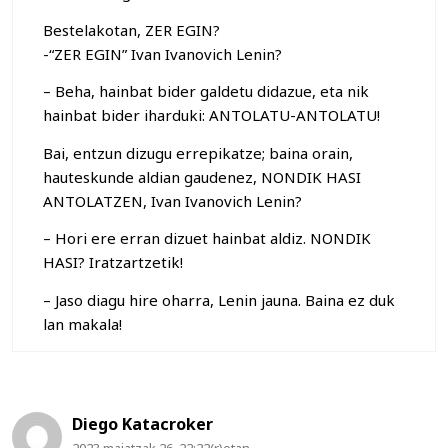
Bestelakotan, ZER EGIN?
-“ZER EGIN” Ivan Ivanovich Lenin?
– Beha, hainbat bider galdetu didazue, eta nik
hainbat bider iharduki: ANTOLATU-ANTOLATU!
Bai, entzun dizugu errepikatze; baina orain,
hauteskunde aldian gaudenez, NONDIK HASI
ANTOLATZEN, Ivan Ivanovich Lenin?
– Hori ere erran dizuet hainbat aldiz. NONDIK
HASI? Iratzartzetik!
– Jaso diagu hire oharra, Lenin jauna. Baina ez duk
lan makala!
Diego Katacroker
2023 maiatzak 26, 22:22(r)etan