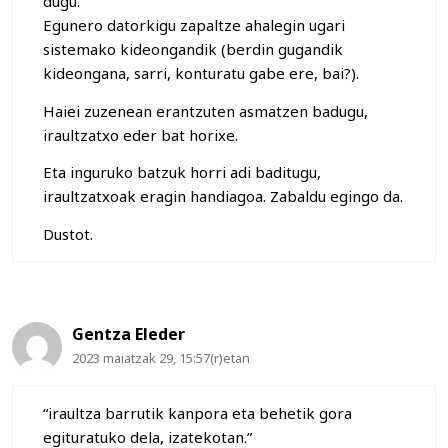
dugu.
Egunero datorkigu zapaltze ahalegin ugari
sistemako kideongandik (berdin gugandik
kideongana, sarri, konturatu gabe ere, bai?).
Haiei zuzenean erantzuten asmatzen badugu,
iraultzatxo eder bat horixe.
Eta inguruko batzuk horri adi baditugu,
iraultzatxoak eragin handiagoa. Zabaldu egingo da.
Dustot.
Gentza Eleder
2023 maiatzak 29, 15:57(r)etan
“iraultza barrutik kanpora eta behetik gora
egituratuko dela, izatekotan.”