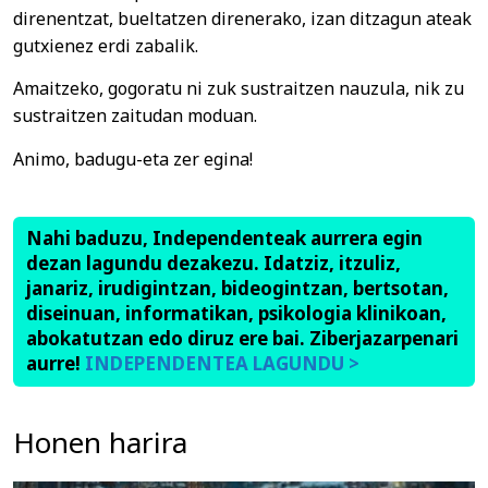
direnentzat, bueltatzen direnerako, izan ditzagun ateak
gutxienez erdi zabalik.
Amaitzeko, gogoratu ni zuk sustraitzen nauzula, nik zu
sustraitzen zaitudan moduan.
Animo, badugu-eta zer egina!
Nahi baduzu, Independenteak aurrera egin
dezan lagundu dezakezu. Idatziz, itzuliz,
janariz, irudigintzan, bideogintzan, bertsotan,
diseinuan, informatikan, psikologia klinikoan,
abokatutzan edo diruz ere bai. Ziberjazarpenari
aurre!
INDEPENDENTEA LAGUNDU >
Honen harira