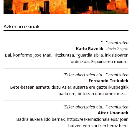
Azken iruzkinak
"..." erantzuten
Karlo Ravelik
duela 2 egun
Bai, konforme Joxe Mari. Hitzkuntza, "guardia zibila, inkisizioaren
ordezkoa, Espainiaren muina...
"Ezker abertzalea eta..." erantzuten
Fernando Trebolek
Bete-betean asmatu duzu Asier, ausarta ere gazte ikuspegitik
bada ere, beti izan gara umezurtz......
"Ezker abertzalea eta..." erantzuten
Aitor Unanuek
Badira aukera ildo berriak. https://ezkernazionala.eus/ Joan
batzen edo sortzen herriz herri.