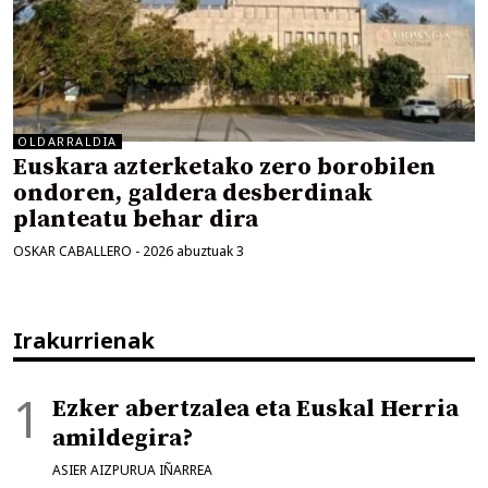
OLDARRALDIA
Euskara azterketako zero borobilen
ondoren, galdera desberdinak
planteatu behar dira
OSKAR CABALLERO
-
2026 abuztuak 3
Irakurrienak
Ezker abertzalea eta Euskal Herria
amildegira?
ASIER AIZPURUA IÑARREA