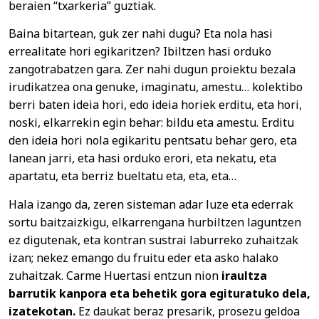
beraien “txarkeria” guztiak.
Baina bitartean, guk zer nahi dugu? Eta nola hasi
errealitate hori egikaritzen? Ibiltzen hasi orduko
zangotrabatzen gara. Zer nahi dugun proiektu bezala
irudikatzea ona genuke, imaginatu, amestu… kolektibo
berri baten ideia hori, edo ideia horiek erditu, eta hori,
noski, elkarrekin egin behar: bildu eta amestu. Erditu
den ideia hori nola egikaritu pentsatu behar gero, eta
lanean jarri, eta hasi orduko erori, eta nekatu, eta
apartatu, eta berriz bueltatu eta, eta, eta…
Hala izango da, zeren sisteman adar luze eta ederrak
sortu baitzaizkigu, elkarrengana hurbiltzen laguntzen
ez digutenak, eta kontran sustrai laburreko zuhaitzak
izan; nekez emango du fruitu eder eta asko halako
zuhaitzak. Carme Huertasi entzun nion
iraultza
barrutik kanpora eta behetik gora egituratuko dela,
izatekotan.
Ez daukat beraz presarik, prosezu geldoa