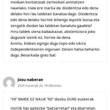
moduan kontatzeak zertxobait animatzen
nauelako. Hala ere marka da: disidentzia edo dena
delako hori lau taldetan banatua dago. Disidentzia
edo dena delako horrek lehengo lepotik burua eta
zergatik diodan lau taldetan banatuta gaudela?
Hiru taldek izena badaukazue, abstentziora joko
dugunok izenik ez, horixe da dena.
Animo, bidean egingo dugu topo edo sikira
Independentearen inguruan. Denon hatsa beharko
dugu. Besarkada goxo bat.
Josu naberan
2023 maiatzak 26, 18:38(r)etan
“HI” BARIK EZ NAUK “NI” diosku GURE euskerak.
Hortik has gaitezke “batzarretan” eta abarretan.