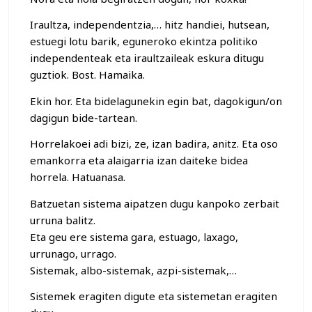
Iraultza, independentzia,… hitz handiei, hutsean,
estuegi lotu barik, eguneroko ekintza politiko
independenteak eta iraultzaileak eskura ditugu
guztiok. Bost. Hamaika.
Ekin hor. Eta bidelagunekin egin bat, dagokigun/on
dagigun bide-tartean.
Horrelakoei adi bizi, ze, izan badira, anitz. Eta oso
emankorra eta alaigarria izan daiteke bidea
horrela. Hatuanasa.
Batzuetan sistema aipatzen dugu kanpoko zerbait
urruna balitz.
Eta geu ere sistema gara, estuago, laxago,
urrunago, urrago.
Sistemak, albo-sistemak, azpi-sistemak,…
Sistemek eragiten digute eta sistemetan eragiten