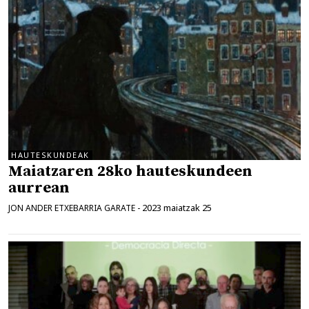
HAUTESKUNDEAK
Maiatzaren 28ko hauteskundeen
aurrean
2023 maiatzak 25
JON ANDER ETXEBARRIA GARATE
-