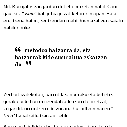
Nik Burujabetzan jardun dut eta horretan nabil. Gaur
gaurkoz
“-ismo”
bat gehiago zatiketaren mapan. Hala
ere, izena baino, zer izendatu nahi duen azaltzen saiatu
nahiko nuke.
metodoa batzarra da, eta
batzarrak kide sustraitua
eskatzen
du
Zerbait izatekotan, barrutik kanporako eta behetik
gorako bide horren izendatzaile izan da niretzat,
zugandik urruntzen edo zugana hurbiltzen nauen
“-
ismo”
banatzaile izan aurretik.
Barruan dabilkidan beste hausnarketa honakoa da: