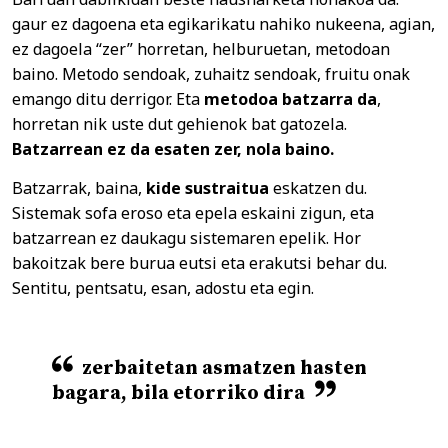
gaur ez dagoena eta egikarikatu nahiko nukeena, agian,
ez dagoela “zer” horretan, helburuetan, metodoan
baino. Metodo sendoak, zuhaitz sendoak, fruitu onak
emango ditu derrigor. Eta
metodoa batzarra da
,
horretan nik uste dut gehienok bat gatozela.
Batzarrean ez da esaten zer, nola baino.
Batzarrak, baina,
kide sustraitua
eskatzen du.
Sistemak sofa eroso eta epela eskaini zigun, eta
batzarrean ez daukagu sistemaren epelik. Hor
bakoitzak bere burua eutsi eta erakutsi behar du.
Sentitu, pentsatu, esan, adostu eta egin.
zerbaitetan asmatzen hasten
bagara, bila etorriko dira