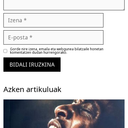
Izena
E-
posta
Gorde nire izena, emaila eta webgunea bilatzaile honetan
komentatzen dudan hurrengorako.
Azken artikuluak