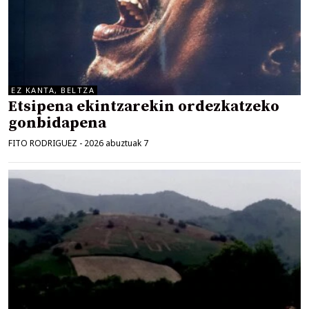
EZ KANTA, BELTZA
Etsipena ekintzarekin ordezkatzeko
gonbidapena
FITO RODRIGUEZ
-
2026 abuztuak 7