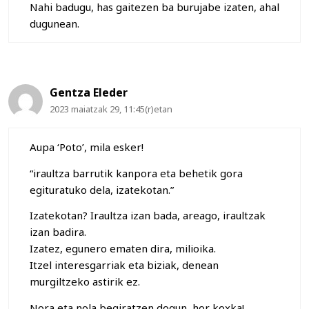
Nahi badugu, has gaitezen ba burujabe izaten, ahal
dugunean.
Gentza Eleder
2023 maiatzak 29, 11:45(r)etan
Aupa ‘Poto’, mila esker!
“iraultza barrutik kanpora eta behetik gora
egituratuko dela, izatekotan.”
Izatekotan? Iraultza izan bada, areago, iraultzak
izan badira.
Izatez, egunero ematen dira, milioika.
Itzel interesgarriak eta biziak, denean
murgiltzeko astirik ez.
Nora eta nola begiratzen dogun, hor koxka!