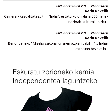
"Ezker abertzalea eta..." erantzuten
Karlo Ravelik
Gainera - kasualitatez...? - : "India": estatu koloniala ia 500 herri -
nazioak, kulturak, hizku...
"Ezker abertzalea eta..." erantzuten
Karlo Ravelik
Beno, berriro, "Mizelio sakona lurraren azpian dabil….".... Indiar
estatuan bezela: la...