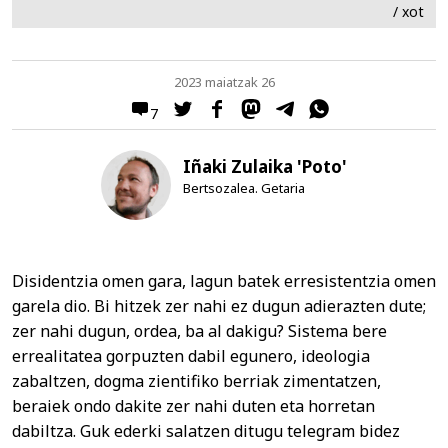
/ xot
2023 maiatzak 26
7
Iñaki Zulaika 'Poto'
Bertsozalea. Getaria
Disidentzia omen gara, lagun batek erresistentzia omen
garela dio. Bi hitzek zer nahi ez dugun adierazten dute;
zer nahi dugun, ordea, ba al dakigu? Sistema bere
errealitatea gorpuzten dabil egunero, ideologia
zabaltzen, dogma zientifiko berriak zimentatzen,
beraiek ondo dakite zer nahi duten eta horretan
dabiltza. Guk ederki salatzen ditugu telegram bidez