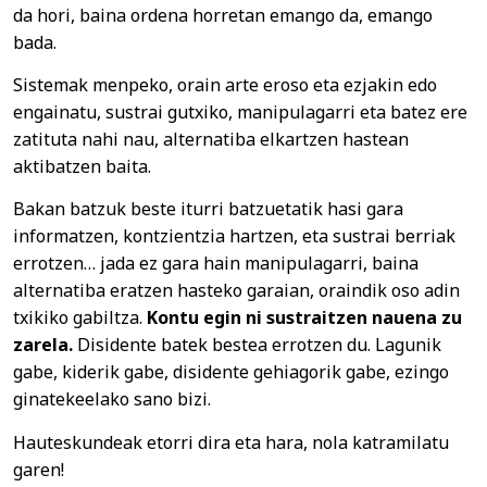
da hori, baina ordena horretan emango da, emango
bada.
Sistemak menpeko, orain arte eroso eta ezjakin edo
engainatu, sustrai gutxiko, manipulagarri eta batez ere
zatituta nahi nau, alternatiba elkartzen hastean
aktibatzen baita.
Bakan batzuk beste iturri batzuetatik hasi gara
informatzen, kontzientzia hartzen, eta sustrai berriak
errotzen… jada ez gara hain manipulagarri, baina
alternatiba eratzen hasteko garaian, oraindik oso adin
txikiko gabiltza.
Kontu egin ni sustraitzen nauena zu
zarela.
Disidente batek bestea errotzen du. Lagunik
gabe, kiderik gabe, disidente gehiagorik gabe, ezingo
ginatekeelako sano bizi.
Hauteskundeak etorri dira eta hara, nola katramilatu
garen!