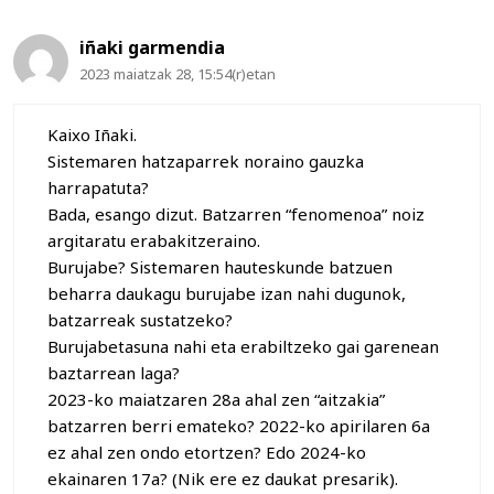
iñaki garmendia
2023 maiatzak 28, 15:54(r)etan
Kaixo Iñaki.
Sistemaren hatzaparrek noraino gauzka
harrapatuta?
Bada, esango dizut. Batzarren “fenomenoa” noiz
argitaratu erabakitzeraino.
Burujabe? Sistemaren hauteskunde batzuen
beharra daukagu burujabe izan nahi dugunok,
batzarreak sustatzeko?
Burujabetasuna nahi eta erabiltzeko gai garenean
baztarrean laga?
2023-ko maiatzaren 28a ahal zen “aitzakia”
batzarren berri emateko? 2022-ko apirilaren 6a
ez ahal zen ondo etortzen? Edo 2024-ko
ekainaren 17a? (Nik ere ez daukat presarik).