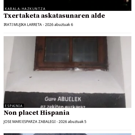
KABALA-HAZKUNTZA
Txertaketa askatasunaren alde
IRATI MUJIKA LARRETA
-
2026 abuztuak 6
ESPAINIA
Non placet Hispania
JOSE MARI ESPARZA ZABALEGI
-
2026 abuztuak 5