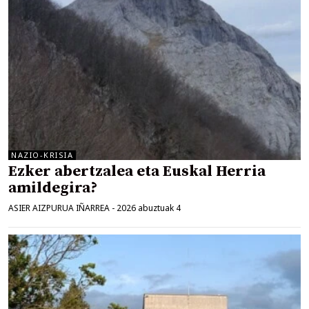
NAZIO-KRISIA
Ezker abertzalea eta Euskal Herria
amildegira?
ASIER AIZPURUA IÑARREA
-
2026 abuztuak 4