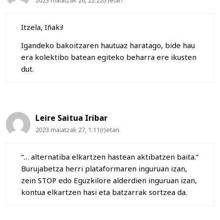
Itzela, Iñaki!
Igandeko bakoitzaren hautuaz haratago, bide hau
era kolektibo batean egiteko beharra ere ikusten
dut.
Leire Saitua Iribar
2023 maiatzak 27, 1:11(r)etan
“… alternatiba elkartzen hastean aktibatzen baita.”
Burujabetza herri plataformaren inguruan izan,
zein STOP edo Eguzkilore alderdien inguruan izan,
kontua elkartzen hasi eta batzarrak sortzea da.