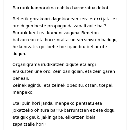
Barrutik kanporakoa nahiko barneratua dekot.
Behetik gorakoari dagokionean zera etorri jata: ez
ote dugun beste propaganda zapaltzaile bat?
Burutik kentzea komeni zaiguna. Benetan
batzarrean eta horizintaltasunean sinisten badugu,
hizkuntzatik goi-behe hori gainditu behar ote
dugun.
Organigrama irudikatzen digute eta argi
erakusten une oro. Zein dan goian, eta zein garen
behean.
Zeinek agindu, eta zeinek obeditu, otzan, txepel,
menpeko.
Eta ipuin hori janda, menpeko pentsatu eta
jokatzeko ohitura barru-barruratzen ez ete dogu,
eta guk geuk, jakin gabe, elikatzen ideia
zapaltzaile hori?