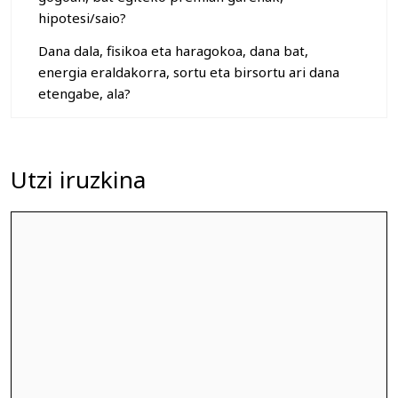
hipotesi/saio?
Dana dala, fisikoa eta haragokoa, dana bat,
energia eraldakorra, sortu eta birsortu ari dana
etengabe, ala?
Utzi iruzkina
Iruzkina