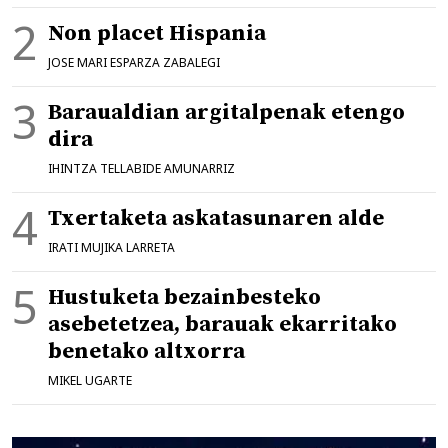
Non placet Hispania
JOSE MARI ESPARZA ZABALEGI
Baraualdian argitalpenak etengo
dira
IHINTZA TELLABIDE AMUNARRIZ
Txertaketa askatasunaren alde
IRATI MUJIKA LARRETA
Hustuketa bezainbesteko
asebetetzea, barauak ekarritako
benetako altxorra
MIKEL UGARTE