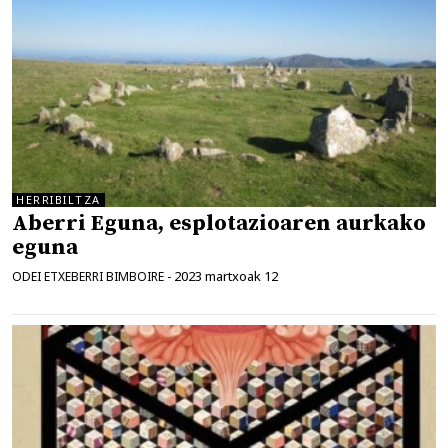
HERRIBILTZA
Aberri Eguna, esplotazioaren aurkako
eguna
2023 martxoak 12
ODEI ETXEBERRI BIMBOIRE
-