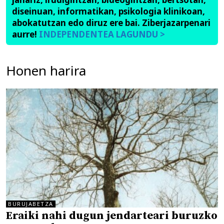
diseinuan, informatikan, psikologia klinikoan,
abokatutzan edo diruz ere bai. Ziberjazarpenari
aurre!
INDEPENDENTEA LAGUNDU >
Honen harira
BURUJABETZA
Eraiki nahi dugun jendarteari buruzko