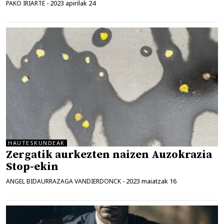
2023 apirilak 24
PAKO IRIARTE
-
HAUTESKUNDEAK
Zergatik aurkezten naizen Auzokrazia
Stop-ekin
2023 maiatzak 16
ANGEL BIDAURRAZAGA VANDIERDONCK
-