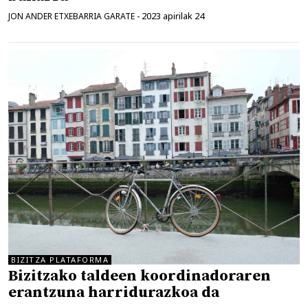
2023 apirilak 24
JON ANDER ETXEBARRIA GARATE
-
BIZITZA PLATAFORMA
Bizitzako taldeen koordinadoraren
erantzuna harridurazkoa da