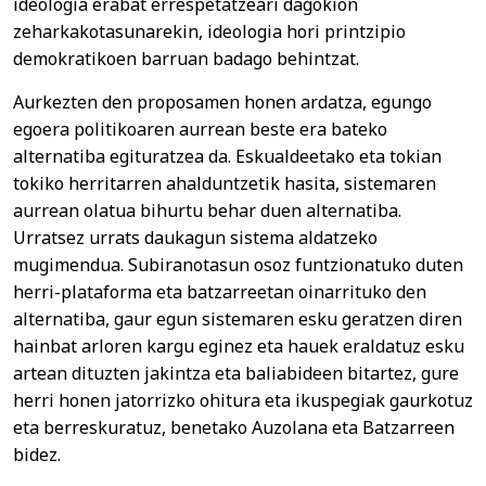
ideologia erabat errespetatzeari dagokion
zeharkakotasunarekin, ideologia hori printzipio
demokratikoen barruan badago behintzat.
Aurkezten den proposamen honen ardatza, egungo
egoera politikoaren aurrean beste era bateko
alternatiba egituratzea da. Eskualdeetako eta tokian
tokiko herritarren ahalduntzetik hasita, sistemaren
aurrean olatua bihurtu behar duen alternatiba.
Urratsez urrats daukagun sistema aldatzeko
mugimendua. Subiranotasun osoz funtzionatuko duten
herri-plataforma eta batzarreetan oinarrituko den
alternatiba, gaur egun sistemaren esku geratzen diren
hainbat arloren kargu eginez eta hauek eraldatuz esku
artean dituzten jakintza eta baliabideen bitartez, gure
herri honen jatorrizko ohitura eta ikuspegiak gaurkotuz
eta berreskuratuz, benetako Auzolana eta Batzarreen
bidez.