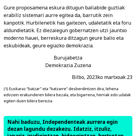
Gure proposamena eskura ditugun baliabide guztiak
erabiliz sistemari aurre egitea da, barrutik zein
kanpotik. Hurbilenetik has gaitezen, udaletatik eta foru
aldundietatik. Ez diezaiegun gobernatzen utzi jauntxo
moderno hauei, berreskura ditzagun geure balio eta
eskubideak, geure egiazko demokrazia.
Burujabetza
Demokrazia Zuzena
Bilbo, 2023ko martxoak 23
(1) Euskaraz “batzar” eta “batzarre” desberdintzen dira, lehena
edozein erakunderen bilera bezala, eta bigarrena, herriak edo udalak
egiten duen bilera berezia.
Nahi baduzu, Independenteak aurrera egin
dezan lagundu dezakezu. Idatziz, itzuliz,
janariz, irudigintzan, bideogintzan, bertsotan,