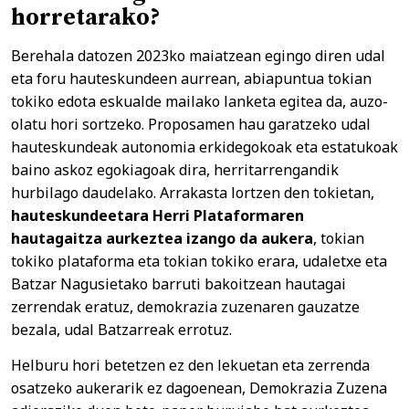
horretarako?
Berehala datozen 2023ko maiatzean egingo diren udal
eta foru hauteskundeen aurrean, abiapuntua tokian
tokiko edota eskualde mailako lanketa egitea da, auzo-
olatu hori sortzeko. Proposamen hau garatzeko udal
hauteskundeak autonomia erkidegokoak eta estatukoak
baino askoz egokiagoak dira, herritarrengandik
hurbilago daudelako. Arrakasta lortzen den tokietan,
hauteskundeetara Herri Plataformaren
hautagaitza aurkeztea izango da aukera
, tokian
tokiko plataforma eta tokian tokiko erara, udaletxe eta
Batzar Nagusietako barruti bakoitzean hautagai
zerrendak eratuz, demokrazia zuzenaren gauzatze
bezala, udal Batzarreak errotuz.
Helburu hori betetzen ez den lekuetan eta zerrenda
osatzeko aukerarik ez dagoenean, Demokrazia Zuzena