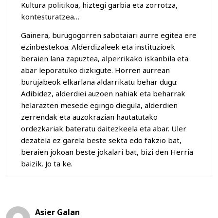
Kultura politikoa, hiztegi garbia eta zorrotza,
kontesturatzea…
Gainera, burugogorren sabotaiari aurre egitea ere
ezinbestekoa. Alderdizaleek eta instituzioek
beraien lana zapuztea, alperrikako iskanbila eta
abar leporatuko dizkigute. Horren aurrean
burujabeok elkarlana aldarrikatu behar dugu:
Adibidez, alderdiei auzoen nahiak eta beharrak
helarazten mesede egingo diegula, alderdien
zerrendak eta auzokrazian hautatutako
ordezkariak bateratu daitezkeela eta abar. Uler
dezatela ez garela beste sekta edo fakzio bat,
beraien jokoan beste jokalari bat, bizi den Herria
baizik. Jo ta ke.
Asier Galan