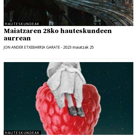
HAUTESKUNDEAK
Maiatzaren 28ko hauteskundeen
aurrean
2023 maiatzak 25
JON ANDER ETXEBARRIA GARATE
-
HAUTESKUNDEAK