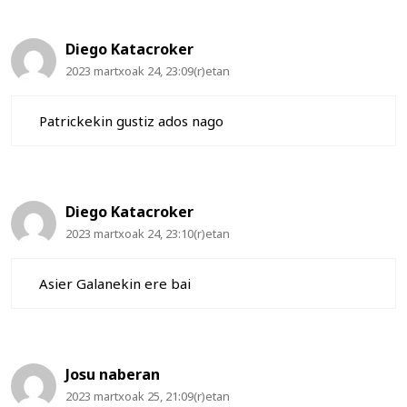
Diego Katacroker
2023 martxoak 24, 23:09(r)etan
Patrickekin gustiz ados nago
Diego Katacroker
2023 martxoak 24, 23:10(r)etan
Asier Galanekin ere bai
Josu naberan
2023 martxoak 25, 21:09(r)etan