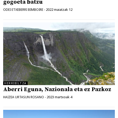
gogoeta batzu
2022 maiatzak 12
ODEI ETXEBERRI BIMBOIRE
-
HERRIBILTZA
Aberri Eguna, Nazionala eta ez Pazkoz
2023 martxoak 4
HAIZEA URTASUN ROSANO
-