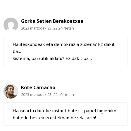
Gorka Setien Berakoetxea
2023 martxoak 23, 22:24(r)etan
Hauteskundeak eta demokrazia zuzena? Ez dakit
ba…
Sistema, barrutik aldatu? Ez dakit ba…
Kote Camacho
2023 martxoak 23, 22:40(r)etan
Hausnartu daiteke instant batez… papel higieniko
bat edo bestea erostekoan bezela, arin!