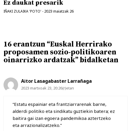
Ez daukat presarik
2023 maiatzak 26
IÑAKI ZULAIKA 'POTO'
-
16 erantzun “Euskal Herrirako
proposamen sozio-politikoaren
oinarrizko ardatzak” bidalketan
Aitor Lasagabaster Larrañaga
2023 martxoak 23, 20:26(r)etan
“Estatu espainiar eta frantziarrarenak barne,
alderdi politiko eta sindikatu guztiekin batera; ez
baitira gai izan egoera pandemikoa aztertzeko
eta arrazionalizatzeko.”