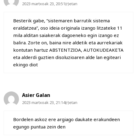
2023 martxoak 23, 20:51(r)etan
Besterik gabe, “sistemaren barrutik sistema
eraldatzea”, oso ideia originala izango litzateke 11
mila alditan saiakerak dagoeneko egin izango ez
balira. Zorte on, baina nire aldetik eta aurrekariak
kontutan hartuz ABSTENTZIOA, AUTOKUDEAKETA
eta alderdi guztien disoluzioaren alde lan egiteari
ekingo diot
Asier Galan
2023 martxoak 23, 21:14(r)etan
Bordelen askoz ere argiago daukate erakundeen
egungo puntua zein den