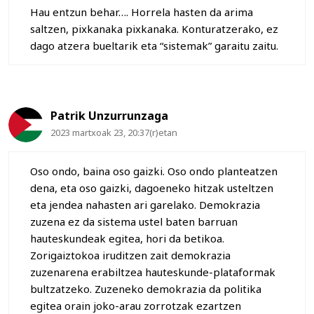
Hau entzun behar…. Horrela hasten da arima
saltzen, pixkanaka pixkanaka. Konturatzerako, ez
dago atzera bueltarik eta “sistemak” garaitu zaitu.
Patrik Unzurrunzaga
2023 martxoak 23, 20:37(r)etan
Oso ondo, baina oso gaizki. Oso ondo planteatzen
dena, eta oso gaizki, dagoeneko hitzak usteltzen
eta jendea nahasten ari garelako. Demokrazia
zuzena ez da sistema ustel baten barruan
hauteskundeak egitea, hori da betikoa.
Zorigaiztokoa iruditzen zait demokrazia
zuzenarena erabiltzea hauteskunde-plataformak
bultzatzeko. Zuzeneko demokrazia da politika
egitea orain joko-arau zorrotzak ezartzen