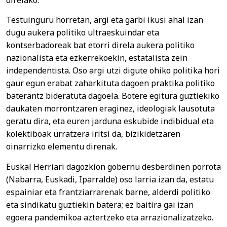
Testuinguru horretan, argi eta garbi ikusi ahal izan
dugu aukera politiko ultraeskuindar eta
kontserbadoreak bat etorri direla aukera politiko
nazionalista eta ezkerrekoekin, estatalista zein
independentista. Oso argi utzi digute ohiko politika hori
gaur egun erabat zaharkituta dagoen praktika politiko
baterantz bideratuta dagoela. Botere egitura guztiekiko
daukaten morrontzaren eraginez, ideologiak lausotuta
geratu dira, eta euren jarduna eskubide indibidual eta
kolektiboak urratzera iritsi da, bizikidetzaren
oinarrizko elementu direnak.
Euskal Herriari dagozkion gobernu desberdinen porrota
(Nabarra, Euskadi, Iparralde) oso larria izan da, estatu
espainiar eta frantziarrarenak barne, alderdi politiko
eta sindikatu guztiekin batera; ez baitira gai izan
egoera pandemikoa aztertzeko eta arrazionalizatzeko.