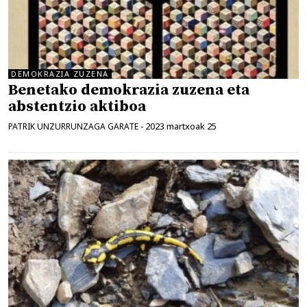
DEMOKRAZIA ZUZENA
Benetako demokrazia zuzena eta
abstentzio aktiboa
2023 martxoak 25
PATRIK UNZURRUNZAGA GARATE
-