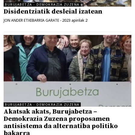
BURUJABETZA - DEMOKRAZIA ZUZENA
Disidentziatik desleial izatean
2023 apirilak 2
JON ANDER ETXEBARRIA GARATE
-
BURUJABETZA - DEMOKRAZIA ZUZENA
Akatsak akats, Burujabetza –
Demokrazia Zuzena proposamen
antisistema da alternatiba politiko
bakarra