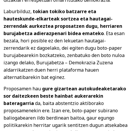
Laburbilduz,
tokian tokiko batzarre eta
hauteskunde-elkarteak sortzea eta hautagai-
zerrendak aurkeztea proposatzen dugu, herriaren
burujabetza adierazpenari bidea emateko
. Eta esan
bezala, hori posible ez den lekuetan hautagai-
zerrendarik ez dagoelako, dei egiten dugu boto-paper
burujabearekin bozkatzeko, zenbatuko den boto nuloa
izango delako, Burujabetza – Demokrazia Zuzena
aldarrikatzen duen herri plataforma hauen
alternatibarekin bat eginez.
Proposamen hau
gure gizartean autokudeaketarako
sor daitezkeen beste hainbat aukerarekin
bateragarria
da, baita abstentzio aktiborako
proposamenekin ere. Izan ere, boto-paper subirano
baliogabearen ildo berdinean baitoa, gaur egungo
politikarekin herritar ugarik sentitzen dugun atsekabea