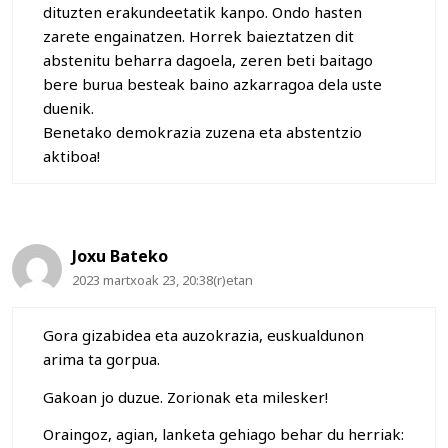
dituzten erakundeetatik kanpo. Ondo hasten
zarete engainatzen. Horrek baieztatzen dit
abstenitu beharra dagoela, zeren beti baitago
bere burua besteak baino azkarragoa dela uste
duenik.
Benetako demokrazia zuzena eta abstentzio
aktiboa!
Joxu Bateko
2023 martxoak 23, 20:38(r)etan
Gora gizabidea eta auzokrazia, euskualdunon
arima ta gorpua.
Gakoan jo duzue. Zorionak eta milesker!
Oraingoz, agian, lanketa gehiago behar du herriak: