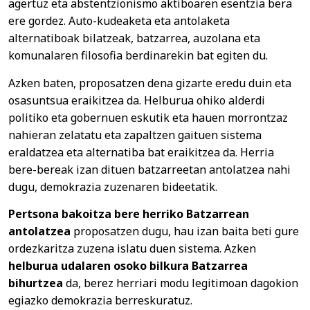
agertuz eta abstentzionismo aktiboaren esentzia bera
ere gordez. Auto-kudeaketa eta antolaketa
alternatiboak bilatzeak, batzarrea, auzolana eta
komunalaren filosofia berdinarekin bat egiten du.
Azken baten, proposatzen dena gizarte eredu duin eta
osasuntsua eraikitzea da. Helburua ohiko alderdi
politiko eta gobernuen eskutik eta hauen morrontzaz
nahieran zelatatu eta zapaltzen gaituen sistema
eraldatzea eta alternatiba bat eraikitzea da. Herria
bere-bereak izan dituen batzarreetan antolatzea nahi
dugu, demokrazia zuzenaren bideetatik.
Pertsona bakoitza bere herriko Batzarrean
antolatzea
proposatzen dugu, hau izan baita beti gure
ordezkaritza zuzena islatu duen sistema. Azken
helburua udalaren osoko bilkura Batzarrea
bihurtzea
da, berez herriari modu legitimoan dagokion
egiazko demokrazia berreskuratuz.