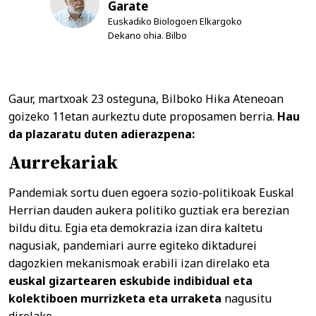
Garate
Euskadiko Biologoen Elkargoko
Dekano ohia. Bilbo
Gaur, martxoak 23 osteguna, Bilboko Hika Ateneoan
goizeko 11etan aurkeztu dute proposamen berria.
Hau
da plazaratu duten adierazpena:
Aurrekariak
Pandemiak sortu duen egoera sozio-politikoak Euskal
Herrian dauden aukera politiko guztiak era berezian
bildu ditu. Egia eta demokrazia izan dira kaltetu
nagusiak, pandemiari aurre egiteko diktadurei
dagozkien mekanismoak erabili izan direlako eta
euskal gizartearen eskubide indibidual eta
kolektiboen murrizketa eta urraketa
nagusitu
direlako.