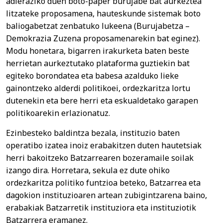
adieraziko duen boto-paper burujabe bat aurkeztea
litzateke proposamena, hauteskunde sistemak boto
baliogabetzat zenbatuko lukeena (Burujabetza –
Demokrazia Zuzena proposamenarekin bat eginez).
Modu honetara, bigarren irakurketa baten beste
herrietan aurkeztutako plataforma guztiekin bat
egiteko borondatea eta babesa azalduko lieke
gainontzeko alderdi politikoei, ordezkaritza lortu
dutenekin eta bere herri eta eskualdetako garapen
politikoarekin erlazionatuz.
Ezinbesteko baldintza bezala, instituzio baten
operatibo izatea inoiz erabakitzen duten hautetsiak
herri bakoitzeko Batzarrearen bozeramaile soilak
izango dira. Horretara, sekula ez dute ohiko
ordezkaritza politiko funtzioa beteko, Batzarrea eta
dagokion instituzioaren artean zubigintzarena baino,
erabakiak Batzarretik instituziora eta instituziotik
Batzarrera eramanez.