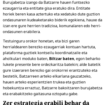
Burujabetza izango da Batzarre hauen funtsezko
ezaugarria eta entitate gisa eratuko dira. Entitate
horiek beren kasa aztertuko eta xedatuko dute guztion
ondasunaren kudeaketarako biderik egokiena, hauxe da
izan ere gure herrien tradizioa, komunalaren edo herri-
ondasunen erabilera.
Testuinguru orokor honetan, eta bizi garen
herrialdearen berezko ezaugarriak kontuan hartuta,
plataforma guztiek kontseilu koordinatzaile eta
aholkulari moduko baten,
Biltzar baten
, egon beharko
lukete presente bere ordezkaritza batekin; alde batetik
gure izaeraren berezko gai orokorrei erantzuteko eta
bestetik, Batzarreen arteko elkarlana gauzatzeko,
hauen arteko esperientzien trukea eta guztien
hobekuntza erraztuz, Batzarre bakoitzaren burujabetza
eta erabakitzeko gaitasuna oztopatu gabe.
Zer estrategia erabili behar da