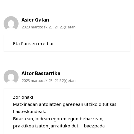
Asier Galan
2023 martxoak 23, 21:25(r)etan
Eta Parisen ere bai
Aitor Bastarrika
2023 martxoak 23, 21:52(r)etan
Zorionak!
Matxinadan antolatzen garenean utziko ditut sasi
hauteskundeak.
Bitartean, bidean egoten egon beharrean,
praktikoa izaten jarraituko dut…. baezpada