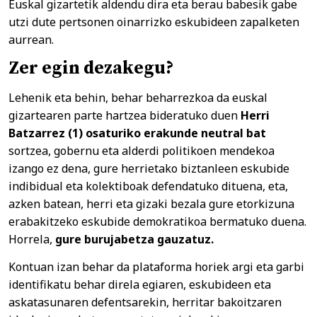
Euskal gizartetik aldendu dira eta berau babesik gabe
utzi dute pertsonen oinarrizko eskubideen zapalketen
aurrean.
Zer egin dezakegu?
Lehenik eta behin, behar beharrezkoa da euskal
gizartearen parte hartzea bideratuko duen
Herri
Batzarrez (1) osaturiko erakunde neutral bat
sortzea, gobernu eta alderdi politikoen mendekoa
izango ez dena, gure herrietako biztanleen eskubide
indibidual eta kolektiboak defendatuko dituena, eta,
azken batean, herri eta gizaki bezala gure etorkizuna
erabakitzeko eskubide demokratikoa bermatuko duena.
Horrela,
gure burujabetza gauzatuz.
Kontuan izan behar da plataforma horiek argi eta garbi
identifikatu behar direla egiaren, eskubideen eta
askatasunaren defentsarekin, herritar bakoitzaren