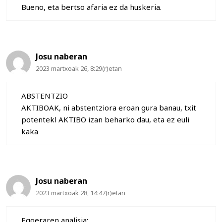
Bueno, eta bertso afaria ez da huskeria.
Josu naberan
2023 martxoak 26, 8:29(r)etan
ABSTENTZIO
AKTIBOAK, ni abstentziora eroan gura banau, txit
potentekl AKTIBO izan beharko dau, eta ez euli
kaka
Josu naberan
2023 martxoak 28, 14:47(r)etan
Egoeraren analisia: