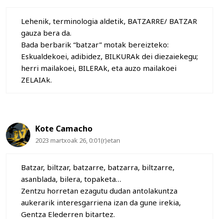
Lehenik, terminologia aldetik, BATZARRE/ BATZAR
gauza bera da.
Bada berbarik “batzar” motak bereizteko:
Eskualdekoei, adibidez, BILKURAk dei diezaiekegu;
herri mailakoei, BILERAk, eta auzo mailakoei
ZELAIAk.
Kote Camacho
2023 martxoak 26, 0:01(r)etan
Batzar, biltzar, batzarre, batzarra, biltzarre,
asanblada, bilera, topaketa…
Zentzu horretan ezagutu dudan antolakuntza
aukerarik interesgarriena izan da gune irekia,
Gentza Elederren bitartez.