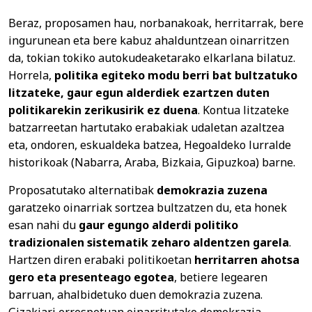
Beraz, proposamen hau, norbanakoak, herritarrak, bere
ingurunean eta bere kabuz ahalduntzean oinarritzen
da, tokian tokiko autokudeaketarako elkarlana bilatuz.
Horrela,
politika egiteko modu berri bat bultzatuko
litzateke, gaur egun alderdiek ezartzen duten
politikarekin zerikusirik ez duena
. Kontua litzateke
batzarreetan hartutako erabakiak udaletan azaltzea
eta, ondoren, eskualdeka batzea, Hegoaldeko lurralde
historikoak (Nabarra, Araba, Bizkaia, Gipuzkoa) barne.
Proposatutako alternatibak
demokrazia zuzena
garatzeko oinarriak sortzea bultzatzen du, eta honek
esan nahi du
gaur egungo alderdi politiko
tradizionalen sistematik zeharo aldentzen garela
.
Hartzen diren erabaki politikoetan
herritarren ahotsa
gero eta presenteago egotea
, betiere legearen
barruan, ahalbidetuko duen demokrazia zuzena.
Gizakiari errespetuan oinarritutako demokrazia.