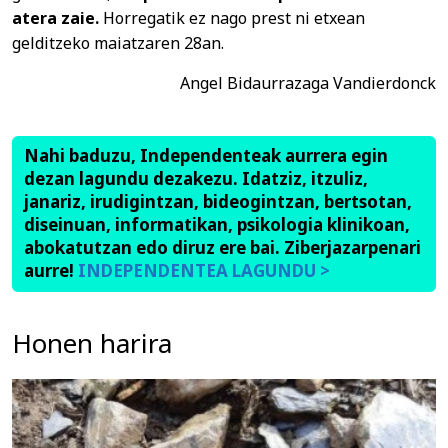
atera zaie.
Horregatik ez nago prest ni etxean
gelditzeko maiatzaren 28an.
Angel Bidaurrazaga Vandierdonck
Nahi baduzu, Independenteak aurrera egin
dezan lagundu dezakezu. Idatziz, itzuliz,
janariz, irudigintzan, bideogintzan, bertsotan,
diseinuan, informatikan, psikologia klinikoan,
abokatutzan edo diruz ere bai. Ziberjazarpenari
aurre!
INDEPENDENTEA LAGUNDU >
Honen harira