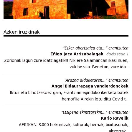
Azken iruzkinak
"Ezker abertzalea eta..." erantzuten
Iñigo Jaca Arrizabalagak
duela egun 1
Zorionak lagun zure idatziagatik!!! Nik ere Salamancan ikasi nuen,
zuk bezala. Benetan, zure ida...
"Arazoa aldaketaren..." erantzuten
Angel Bidaurrazaga vandierdonckek
Iktus eta bihotzekoez gain, Frantzian egindako ikerketa batek
hemofilia A rekin lotu ditu Covid t...
"Etsipena ekintzarekin..." erantzuten
Karlo Ravelik
AFRIKAN: 3.000 hizkuntzak, kulturak, herriak, bixitasunak,
altxorrak...