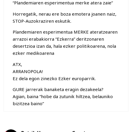
“Plandemiaren esperimentua merke atera zaie”
Horregatik, nerau ere boza emotera joanen naiz,
STOP-Auzokraziren eskutik.
Plandemiaren esperimentua MERKE ateratzearen
arrazoi erabakiorra “Ezkerra” deritzonaren
desertzioa izan da, hala ezker politikoarena, nola
ezker medikoarena
ATX,
ARRANOPOLA!
Ez dela egon zinezko Ezker europarrik.
GURE jarrerak banaketa eragin dezakeela?
Agian, baina “hobe da zutunik hiltzea, belauniko
bizitzea baino”