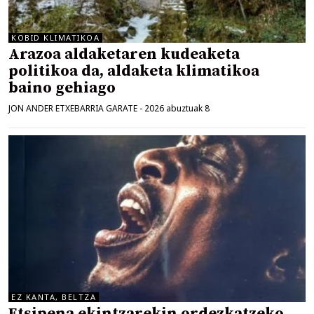
KOBID KLIMATIKOA
Arazoa aldaketaren kudeaketa
politikoa da, aldaketa klimatikoa
baino gehiago
JON ANDER ETXEBARRIA GARATE
-
2026 abuztuak 8
EZ KANTA, BELTZA
Etsipena ekintzarekin ordezkatzeko