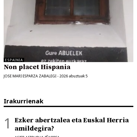
ESPAINIA
Non placet Hispania
JOSE MARI ESPARZA ZABALEGI
-
2026 abuztuak 5
Irakurrienak
Ezker abertzalea eta Euskal Herria
amildegira?