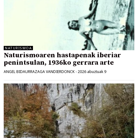
NATURISMOA
Naturismoaren hastapenak iberiar
penintsulan, 1936ko gerrara arte
ANGEL BIDAURRAZAGA VANDIERDONCK
-
2026 abuztuak 9