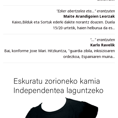
"Ezker abertzalea eta..." erantzuten
Maite Arandigoien Leorzak
Kaixo,Bilduk eta Sortuk ederki dakite norantz doazen. Duela
15/20 urtetik, haien helburua da es...
"..." erantzuten
Karlo Ravelik
Bai, konforme Joxe Mari. Hitzkuntza, "guardia zibila, inkisizioaren
ordezkoa, Espainiaren muina...