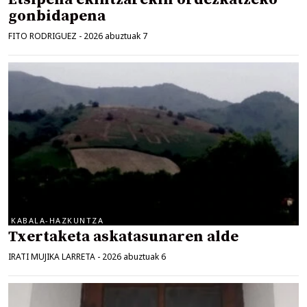
gonbidapena
FITO RODRIGUEZ
-
2026 abuztuak 7
KABALA-HAZKUNTZA
Txertaketa askatasunaren alde
IRATI MUJIKA LARRETA
-
2026 abuztuak 6