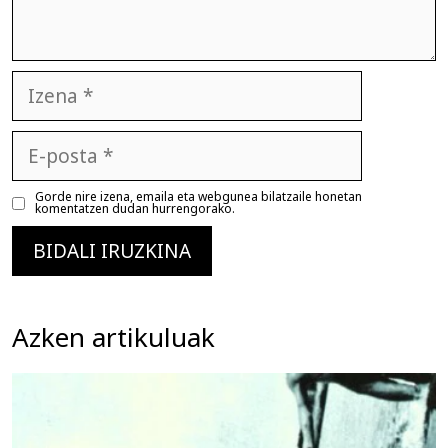
Izena
E-
posta
Gorde nire izena, emaila eta webgunea bilatzaile honetan
komentatzen dudan hurrengorako.
Azken artikuluak