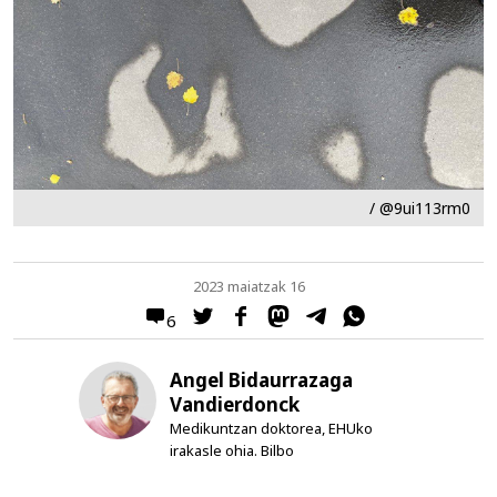
/ @9ui113rm0
2023 maiatzak 16
6
Angel Bidaurrazaga
Vandierdonck
Medikuntzan doktorea, EHUko
irakasle ohia. Bilbo