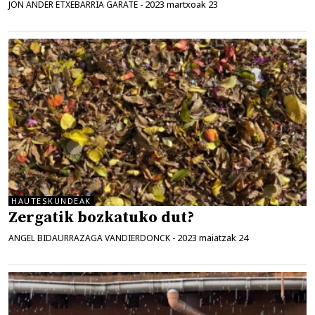
2023 martxoak 23
JON ANDER ETXEBARRIA GARATE
-
HAUTESKUNDEAK
Zergatik bozkatuko dut?
2023 maiatzak 24
ANGEL BIDAURRAZAGA VANDIERDONCK
-