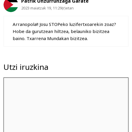
Patrik Unzurrunzaga Garate
2023 maiatzak 19, 11:29(r)etan
Arranopola!! Josu STOPeko luzifertxoarekin zoaz?
Hobe da gurutzean hiltzea, belauniko bizitzea
baino. Txarrena Mundakan bizitzea.
Utzi iruzkina
Iruzkina