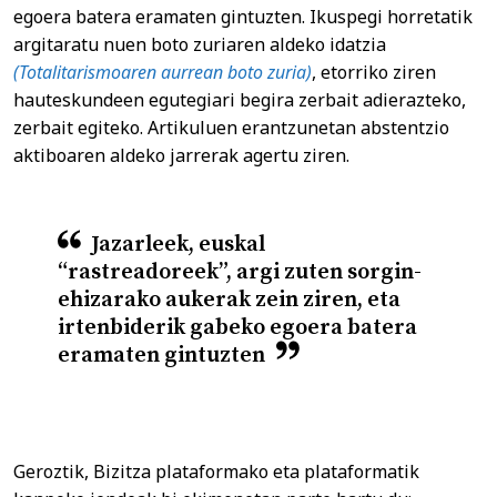
egoera batera eramaten gintuzten. Ikuspegi horretatik
argitaratu nuen boto zuriaren aldeko idatzia
(Totalitarismoaren aurrean boto zuria)
, etorriko ziren
hauteskundeen egutegiari begira zerbait adierazteko,
zerbait egiteko. Artikuluen erantzunetan abstentzio
aktiboaren aldeko jarrerak agertu ziren.
Jazarleek, euskal
“rastreadoreek”, argi zuten sorgin-
ehizarako aukerak zein ziren, eta
irtenbiderik gabeko egoera batera
eramaten gintuzten
Geroztik, Bizitza plataformako eta plataformatik