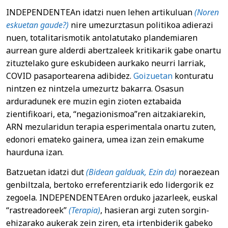
INDEPENDENTEAn idatzi nuen lehen artikuluan
(Noren
eskuetan gaude?)
nire umezurztasun politikoa adierazi
nuen, totalitarismotik antolatutako plandemiaren
aurrean gure alderdi abertzaleek kritikarik gabe onartu
zituztelako gure eskubideen aurkako neurri larriak,
COVID pasaportearena adibidez.
Goizuetan
konturatu
nintzen ez nintzela umezurtz bakarra. Osasun
arduradunek ere muzin egin zioten eztabaida
zientifikoari, eta, “negazionismoa”ren aitzakiarekin,
ARN mezularidun terapia esperimentala onartu zuten,
edonori emateko gainera, umea izan zein emakume
haurduna izan.
Batzuetan idatzi dut
(Bidean galduak,
Ezin da)
noraezean
genbiltzala, bertoko erreferentziarik edo lidergorik ez
zegoela. INDEPENDENTEAren orduko jazarleek, euskal
“rastreadoreek”
(Terapia)
, hasieran argi zuten sorgin-
ehizarako aukerak zein ziren, eta irtenbiderik gabeko