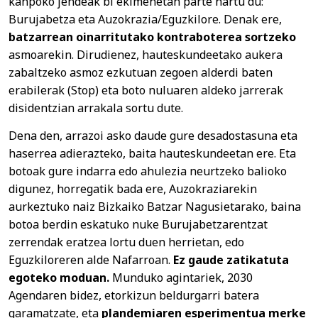
kanpoko jendeak bi ekimenetan parte hartu du:
Burujabetza eta Auzokrazia/Eguzkilore. Denak ere,
batzarrean oinarritutako kontraboterea sortzeko
asmoarekin. Dirudienez, hauteskundeetako aukera
zabaltzeko asmoz ezkutuan zegoen alderdi baten
erabilerak (Stop) eta boto nuluaren aldeko jarrerak
disidentzian arrakala sortu dute.
Dena den, arrazoi asko daude gure desadostasuna eta
haserrea adierazteko, baita hauteskundeetan ere. Eta
botoak gure indarra edo ahulezia neurtzeko balioko
digunez, horregatik bada ere, Auzokraziarekin
aurkeztuko naiz Bizkaiko Batzar Nagusietarako, baina
botoa berdin eskatuko nuke Burujabetzarentzat
zerrendak eratzea lortu duen herrietan, edo
Eguzkiloreren alde Nafarroan.
Ez gaude zatikatuta
egoteko moduan.
Munduko agintariek, 2030
Agendaren bidez, etorkizun beldurgarri batera
garamatzate, eta
plandemiaren esperimentua merke