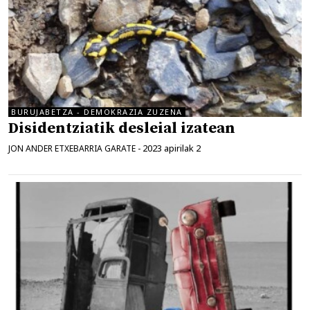
BURUJABETZA - DEMOKRAZIA ZUZENA
Disidentziatik desleial izatean
2023 apirilak 2
JON ANDER ETXEBARRIA GARATE
-