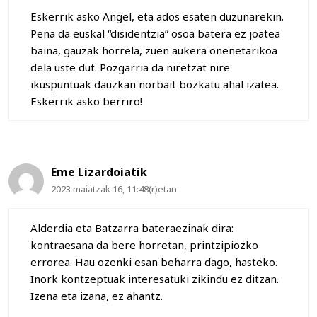
Eskerrik asko Angel, eta ados esaten duzunarekin.
Pena da euskal “disidentzia” osoa batera ez joatea
baina, gauzak horrela, zuen aukera onenetarikoa
dela uste dut. Pozgarria da niretzat nire
ikuspuntuak dauzkan norbait bozkatu ahal izatea.
Eskerrik asko berriro!
Eme Lizardoiatik
2023 maiatzak 16, 11:48(r)etan
Alderdia eta Batzarra bateraezinak dira:
kontraesana da bere horretan, printzipiozko
errorea. Hau ozenki esan beharra dago, hasteko.
Inork kontzeptuak interesatuki zikindu ez ditzan.
Izena eta izana, ez ahantz.