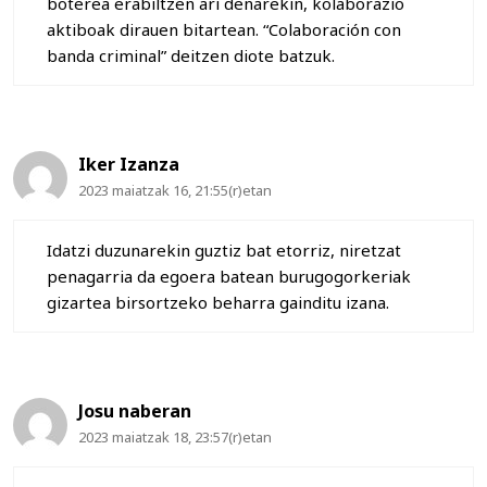
boterea erabiltzen ari denarekin, kolaborazio
aktiboak dirauen bitartean. “Colaboración con
banda criminal” deitzen diote batzuk.
Iker Izanza
2023 maiatzak 16, 21:55(r)etan
Idatzi duzunarekin guztiz bat etorriz, niretzat
penagarria da egoera batean burugogorkeriak
gizartea birsortzeko beharra gainditu izana.
Josu naberan
2023 maiatzak 18, 23:57(r)etan