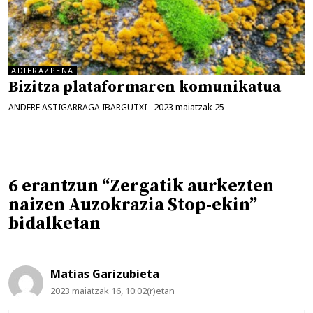
ADIERAZPENA
Bizitza plataformaren komunikatua
2023 maiatzak 25
ANDERE ASTIGARRAGA IBARGUTXI
-
6 erantzun “Zergatik aurkezten
naizen Auzokrazia Stop-ekin”
bidalketan
Matias Garizubieta
2023 maiatzak 16, 10:02(r)etan