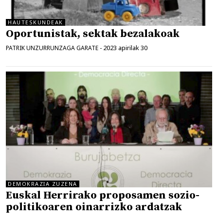
HAUTESKUNDEAK
Oportunistak, sektak bezalakoak
2023 apirilak 30
PATRIK UNZURRUNZAGA GARATE
-
DEMOKRAZIA ZUZENA
Euskal Herrirako proposamen sozio-
politikoaren oinarrizko ardatzak