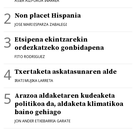
ASIER AIZPURUA IÑARREA
Non placet Hispania
JOSE MARI ESPARZA ZABALEGI
Etsipena ekintzarekin
ordezkatzeko gonbidapena
FITO RODRIGUEZ
Txertaketa askatasunaren alde
IRATI MUJIKA LARRETA
Arazoa aldaketaren kudeaketa
politikoa da, aldaketa klimatikoa
baino gehiago
JON ANDER ETXEBARRIA GARATE