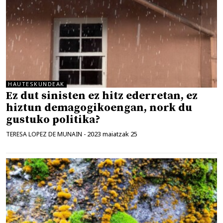
HAUTESKUNDEAK
Ez dut sinisten ez hitz ederretan, ez
hiztun demagogikoengan, nork du
gustuko politika?
2023 maiatzak 25
TERESA LOPEZ DE MUNAIN
-