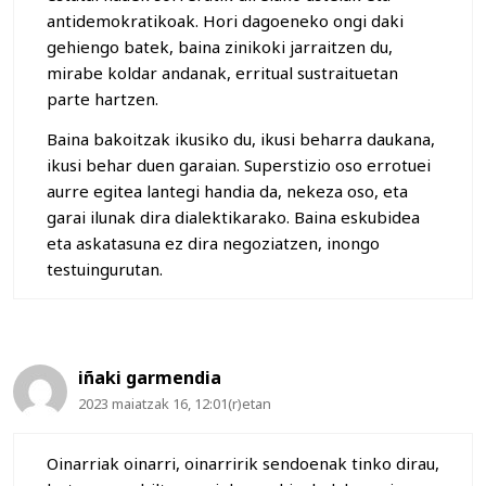
antidemokratikoak. Hori dagoeneko ongi daki
gehiengo batek, baina zinikoki jarraitzen du,
mirabe koldar andanak, erritual sustraituetan
parte hartzen.
Baina bakoitzak ikusiko du, ikusi beharra daukana,
ikusi behar duen garaian. Superstizio oso errotuei
aurre egitea lantegi handia da, nekeza oso, eta
garai ilunak dira dialektikarako. Baina eskubidea
eta askatasuna ez dira negoziatzen, inongo
testuingurutan.
iñaki garmendia
2023 maiatzak 16, 12:01(r)etan
Oinarriak oinarri, oinarririk sendoenak tinko dirau,