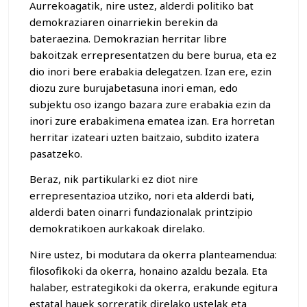
Aurrekoagatik, nire ustez, alderdi politiko bat
demokraziaren oinarriekin berekin da
bateraezina. Demokrazian herritar libre
bakoitzak errepresentatzen du bere burua, eta ez
dio inori bere erabakia delegatzen. Izan ere, ezin
diozu zure burujabetasuna inori eman, edo
subjektu oso izango bazara zure erabakia ezin da
inori zure erabakimena ematea izan. Era horretan
herritar izateari uzten baitzaio, subdito izatera
pasatzeko.
Beraz, nik partikularki ez diot nire
errepresentazioa utziko, nori eta alderdi bati,
alderdi baten oinarri fundazionalak printzipio
demokratikoen aurkakoak direlako.
Nire ustez, bi modutara da okerra planteamendua:
filosofikoki da okerra, honaino azaldu bezala. Eta
halaber, estrategikoki da okerra, erakunde egitura
estatal hauek sorreratik direlako ustelak eta