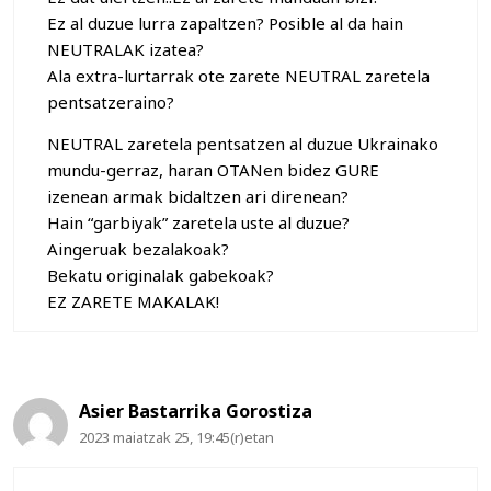
Ez al duzue lurra zapaltzen? Posible al da hain
NEUTRALAK izatea?
Ala extra-lurtarrak ote zarete NEUTRAL zaretela
pentsatzeraino?
NEUTRAL zaretela pentsatzen al duzue Ukrainako
mundu-gerraz, haran OTANen bidez GURE
izenean armak bidaltzen ari direnean?
Hain “garbiyak” zaretela uste al duzue?
Aingeruak bezalakoak?
Bekatu originalak gabekoak?
EZ ZARETE MAKALAK!
Asier Bastarrika Gorostiza
2023 maiatzak 25, 19:45(r)etan