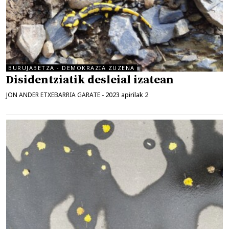
BURUJABETZA - DEMOKRAZIA ZUZENA
Disidentziatik desleial izatean
2023 apirilak 2
JON ANDER ETXEBARRIA GARATE
-