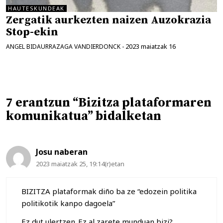
HAUTESKUNDEAK
Zergatik aurkezten naizen Auzokrazia
Stop-ekin
2023 maiatzak 16
ANGEL BIDAURRAZAGA VANDIERDONCK
-
7 erantzun “Bizitza plataformaren
komunikatua” bidalketan
Josu naberan
2023 maiatzak 25, 19:14(r)etan
BIZITZA plataformak diño ba ze “edozein politika
politikotik kanpo dagoela”
Ez dut ulertzen..Ez al zarete munduan bizi?