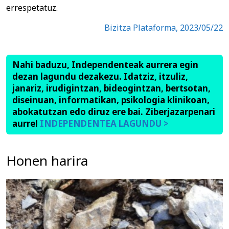
errespetatuz.
Bizitza Plataforma, 2023/05/22
Nahi baduzu, Independenteak aurrera egin
dezan lagundu dezakezu. Idatziz, itzuliz,
janariz, irudigintzan, bideogintzan, bertsotan,
diseinuan, informatikan, psikologia klinikoan,
abokatutzan edo diruz ere bai. Ziberjazarpenari
aurre!
INDEPENDENTEA LAGUNDU >
Honen harira