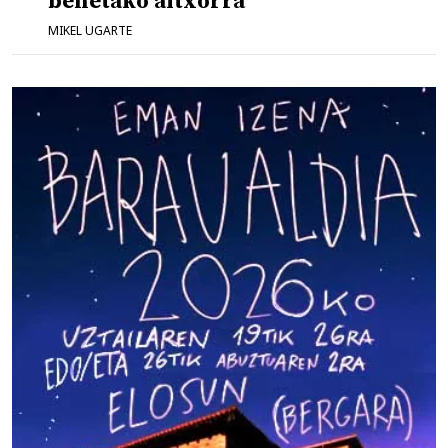
benetako altxorra
MIKEL UGARTE