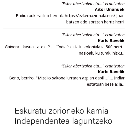
"Ezker abertzalea eta..." erantzuten
Aitor Unanuek
Badira aukera ildo berriak. https://ezkernazionala.eus/ Joan
batzen edo sortzen herriz herri.
"Ezker abertzalea eta..." erantzuten
Karlo Ravelik
Gainera - kasualitatez...? - : "India": estatu koloniala ia 500 herri -
nazioak, kulturak, hizku...
"Ezker abertzalea eta..." erantzuten
Karlo Ravelik
Beno, berriro, "Mizelio sakona lurraren azpian dabil….".... Indiar
estatuan bezela: la...