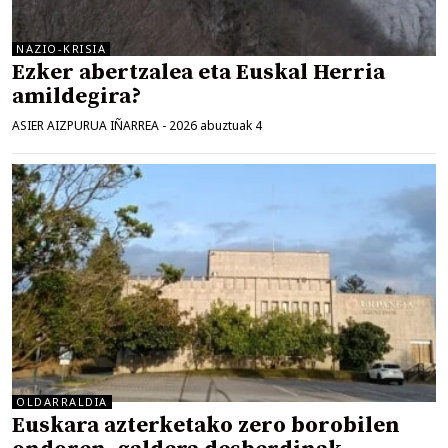
NAZIO-KRISIA
Ezker abertzalea eta Euskal Herria
amildegira?
ASIER AIZPURUA IÑARREA
-
2026 abuztuak 4
OLDARRALDIA
Euskara azterketako zero borobilen