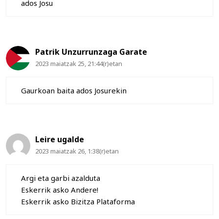
ados Josu
Patrik Unzurrunzaga Garate
2023 maiatzak 25, 21:44(r)etan
Gaurkoan baita ados Josurekin
Leire ugalde
2023 maiatzak 26, 1:38(r)etan
Argi eta garbi azalduta
Eskerrik asko Andere!
Eskerrik asko Bizitza Plataforma