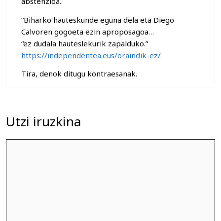
abstenzioa.
“Biharko hauteskunde eguna dela eta Diego
Calvoren gogoeta ezin aproposagoa…
“ez dudala hauteslekurik zapalduko.”
https://independentea.eus/oraindik-ez/
Tira, denok ditugu kontraesanak.
Utzi iruzkina
Iruzkina