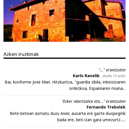
Azken iruzkinak
"..." erantzuten
Karlo Ravelik
duela 15 ordu
Bai, konforme Joxe Mari. Hitzkuntza, "guardia zibila, inkisizioaren
ordezkoa, Espainiaren muina...
"Ezker abertzalea eta..." erantzuten
Fernando Trebolek
Bete-betean asmatu duzu Asier, ausarta ere gazte ikuspegitik
bada ere, beti izan gara umezurtz......