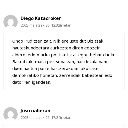
Diego Katacroker
2023 maiatzak 26, 12:32(r)etan
Ondo iruditzen zait. Nik ere uste dut Bizitzak
hauteskundeetara aurkezten diren edozein
alderdi edo marka politikotik at egon behar duela.
Bakoitzak, maila pertsonalean, har dezala nahi
duen hautua parte hartzerakoan joko sasi-
demokratiko honetan, zerrendak babestean edo
datorren igandean.
Josu naberan
2023 maiatzak 26, 17:24(r)etan