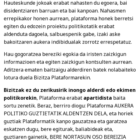
Hauteskunde jokoak erabat nahasten du egoera, bai
disidentziaren barruan eta bai kanpoan. Nahasmen
errepikakor honen aurrean, plataforma honek berretsi
egiten du edozein proiektu politikotatik erabat
aldenduta dagoela, salbuespenik gabe, izaki aske
bakoitzaren aukera indibidualak zorrotz errespetatuz.
Hau gogoratzea bereziki egokia da iristen zaizkigun
informazioen eta egiten zaizkigun kontsulten aurrean.
Aditzera ematen baitzaigu alderdiren batek nolabaiteko
lotura duela Bizitza Plataformarekin.
Bizitzak ez du zerikusirik inongo alderdi edo ekimen
politikorekin
, Plataforma erabat
apartidista
baita
sortu zenetik. Beraz, berriro diogu: Plataforma AUKERA
POLITIKO GUZTIETATIK ALDENTZEN DELA, eta horiek
guztiak Plataformatik kanpo gauzatzea eta garatzea
eskatzen dugu, bere egiturak, baliabideak eta,
guztiaren gainetik, BERE NORTASUN OSO BEREIZIA