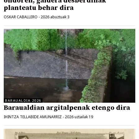
ondoren, galdera desberdinak
planteatu behar dira
OSKAR CABALLERO
-
2026 abuztuak 3
BARAUALDIA 2026
Baraualdian argitalpenak etengo dira
IHINTZA TELLABIDE AMUNARRIZ
-
2026 uztailak 19