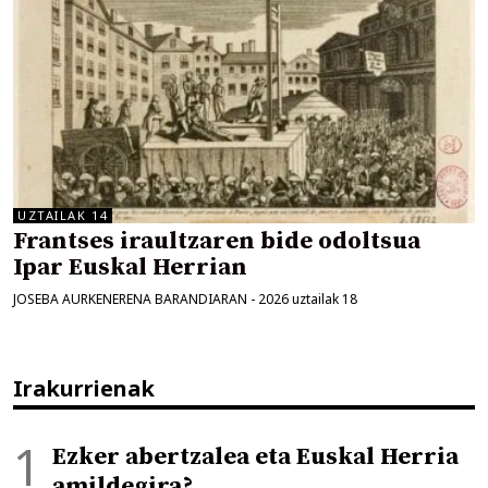
UZTAILAK 14
Frantses iraultzaren bide odoltsua
Ipar Euskal Herrian
JOSEBA AURKENERENA BARANDIARAN
-
2026 uztailak 18
Irakurrienak
Ezker abertzalea eta Euskal Herria
amildegira?