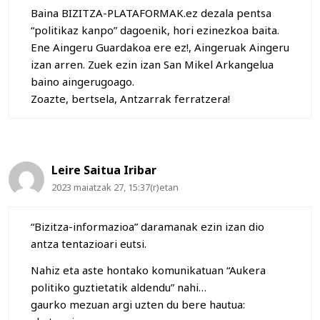
Baina BIZITZA-PLATAFORMAK.ez dezala pentsa
“politikaz kanpo” dagoenik, hori ezinezkoa baita.
Ene Aingeru Guardakoa ere ez!, Aingeruak Aingeru
izan arren. Zuek ezin izan San Mikel Arkangelua
baino aingerugoago.
Zoazte, bertsela, Antzarrak ferratzera!
Leire Saitua Iribar
2023 maiatzak 27, 15:37(r)etan
“Bizitza-informazioa” daramanak ezin izan dio
antza tentazioari eutsi.
Nahiz eta aste hontako komunikatuan “Aukera
politiko guztietatik aldendu” nahi…
gaurko mezuan argi uzten du bere hautua: