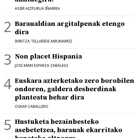
ASIER AIZPURUA IÑARREA
Baraualdian argitalpenak etengo
dira
IHINTZA TELLABIDE AMUNARRIZ
Non placet Hispania
JOSE MARI ESPARZA ZABALEGI
Euskara azterketako zero borobilen
ondoren, galdera desberdinak
planteatu behar dira
OSKAR CABALLERO
Hustuketa bezainbesteko
asebetetzea, barauak ekarritako