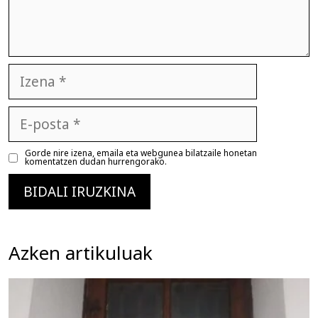
Izena
E-
posta
Gorde nire izena, emaila eta webgunea bilatzaile honetan
komentatzen dudan hurrengorako.
Azken artikuluak