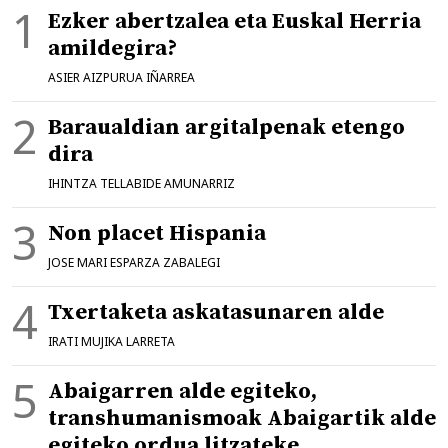
Ezker abertzalea eta Euskal Herria
amildegira?
ASIER AIZPURUA IÑARREA
Baraualdian argitalpenak etengo
dira
IHINTZA TELLABIDE AMUNARRIZ
Non placet Hispania
JOSE MARI ESPARZA ZABALEGI
Txertaketa askatasunaren alde
IRATI MUJIKA LARRETA
Abaigarren alde egiteko,
transhumanismoak Abaigartik alde
egiteko ordua litzateke