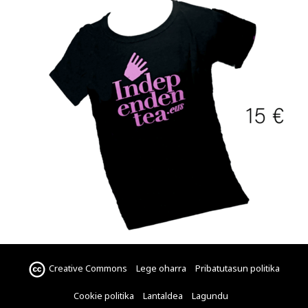
Creative Commons
Lege oharra
Pribatutasun politika
Cookie politika
Lantaldea
Lagundu