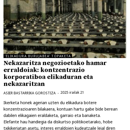
'ELIKADURA BURUJABEA' TOPAKETA
Nekazaritza negozioetako hamar
erraldoiak: kontzentrazio
korporatiboa elikaduran eta
nekazaritzan
2025 irailak 21
ASIER BASTARRIKA GOROSTIZA
Ikerketa honek agerian uzten du elikadura botere
konzentrazioaren bilakaera, kontuan hartu gabe bide berean
dabilen elikagaien eraldaketa, garraio eta banaketa.
Elefante hau handiegia da diskurtso politikoetarako, hobe
txikikeriatan asetu, interes erraldoien kudeatzaile leial diren