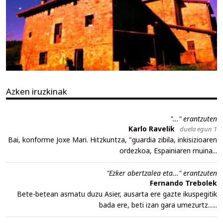
Azken iruzkinak
"..." erantzuten
Karlo Ravelik
duela egun 1
Bai, konforme Joxe Mari. Hitzkuntza, "guardia zibila, inkisizioaren
ordezkoa, Espainiaren muina...
"Ezker abertzalea eta..." erantzuten
Fernando Trebolek
Bete-betean asmatu duzu Asier, ausarta ere gazte ikuspegitik
bada ere, beti izan gara umezurtz......