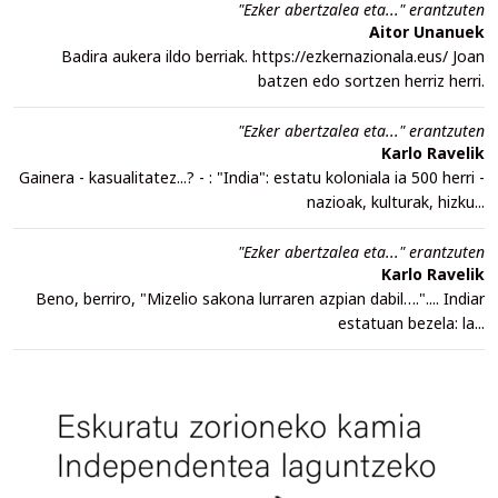
"Ezker abertzalea eta..." erantzuten
Aitor Unanuek
Badira aukera ildo berriak. https://ezkernazionala.eus/ Joan
batzen edo sortzen herriz herri.
"Ezker abertzalea eta..." erantzuten
Karlo Ravelik
Gainera - kasualitatez...? - : "India": estatu koloniala ia 500 herri -
nazioak, kulturak, hizku...
"Ezker abertzalea eta..." erantzuten
Karlo Ravelik
Beno, berriro, "Mizelio sakona lurraren azpian dabil….".... Indiar
estatuan bezela: la...