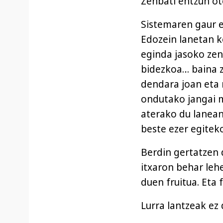
Zenbati entzun ot
Sistemaren gaur e
Edozein lanetan k
eginda jasoko zen
bidezkoa… baina z
dendara joan eta 
ondutako jangai m
aterako du lanean 
beste ezer egitek
Berdin gertatzen 
itxaron behar leh
duen fruitua. Eta
Lurra lantzeak ez 