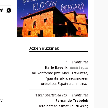
Azken iruzkinak
"..." erantzuten
Karlo Ravelik
duela 3 egun
Bai, konforme Joxe Mari. Hitzkuntza,
"guardia zibila, inkisizioaren
ordezkoa, Espainiaren muina...
"Ezker abertzalea eta..." erantzuten
ta
Fernando Trebolek
Bete-betean asmatu duzu Asier,