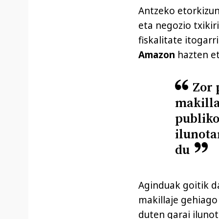
Antzeko etorkizun
eta negozio txikir
fiskalitate itogarr
Amazon
hazten et
Zor 
makilla
publiko
ilunota
du
Aginduak goitik da
makillaje gehiago
duten garai ilunot