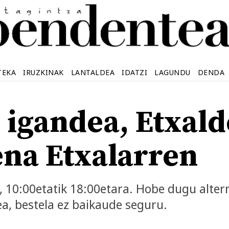
TEKA
IRUZKINAK
LANTALDEA
IDATZI
LAGUNDU
DENDA
, igandea, Etxald
na Etxalarren
, 10:00etatik 18:00etara. Hobe dugu alter
ea, bestela ez baikaude seguru.