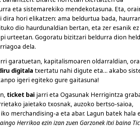
durra eta sistemarekiko mendekotasuna. Eta, orai
asi dira hori elikatzen: ama beldurtua bada, haurrar
ituko dio haurdunaldian bertan, eta zer esanik ez
pi urteetan. Gogoratu bizitzari beldurra dion hel
riagoa dela.
i garatuetan, kapitalismoaren oldarraldian, ora
iru digitala
txertatu nahi digute eta… akabo sis
kanpo igeri egiteko gure gaitasuna!
an,
ticket bai
jarri eta Ogasunak Herrigintza grab
rrietako jaietako txosnak, auzoko bertso-saioa,
diko merchandising-a eta abar. Lagun batek hala 
aingo Herrikoa ezin izan zuen Garzonek itxi baina Tic