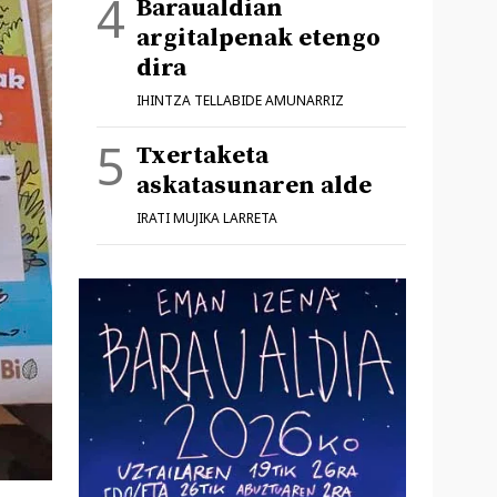
Baraualdian
argitalpenak etengo
dira
IHINTZA TELLABIDE AMUNARRIZ
Txertaketa
askatasunaren alde
IRATI MUJIKA LARRETA