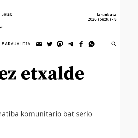
larunbata
2026 abuztuak 8
BARAUALDIA
ez etxalde
natiba komunitario bat serio