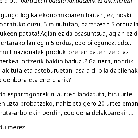
e diot:
“baratzean patata landatzeak ez dik merezi!”
gungo logika ekonomikoaren baitan, ez, noski!
obratuko duzu, 5 minututan, baratzean 5 orduz l
ukeen patata! Agian ez da osasuntsua, agian ez 
ertarako lan egin 5 orduz, edo bi egunez, edo…
multinazionalek produktoreren baten izerdiaz
erkea lortzerik baldin baduzu? Gainera, nondik
akituta eta asteburuetan lasaialdi bila dabilenak
o denbora eta energiarik?
da esparragoarekin: aurten landatuta, hiru urte
en uzta probatzeko, nahiz eta gero 20 urtez ema
 fruta-arbolekin berdin, edo dena delakoarekin…
du merezi.