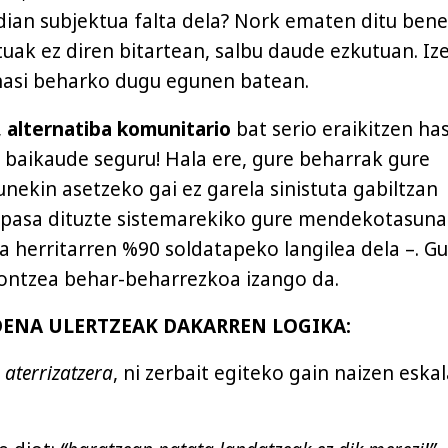
ldian subjektua falta dela? Nork ematen ditu ben
uak ez diren bitartean, salbu daude ezkutuan. Iz
hasi beharko dugu egunen batean.
,
alternatiba komunitario
bat serio eraikitzen ha
 baikaude seguru! Hala ere, gure beharrak gure
nekin asetzeko gai ez garela sinistuta gabiltzan
k pasa dituzte sistemarekiko gure mendekotasuna
a herritarren %90 soldatapeko langilea dela –. G
ontzea behar-beharrezkoa izango da.
DENA ULERTZEAK DAKARREN LOGIKA:
a
aterrizatzera
, ni zerbait egiteko gain naizen eska