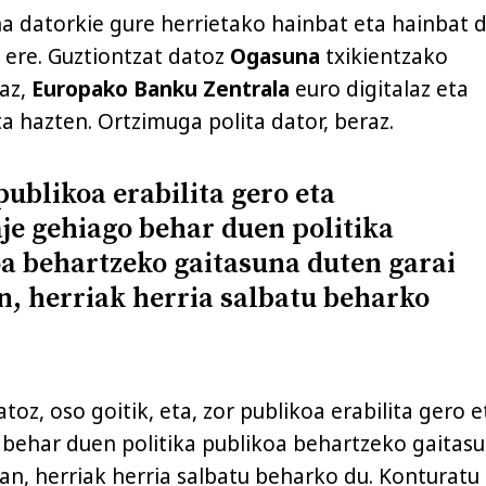
a datorkie gure herrietako hainbat eta hainbat 
i ere. Guztiontzat datoz
Ogasuna
txikientzako
iaz,
Europako Banku Zentrala
euro digitalaz eta
a hazten. Ortzimuga polita dator, beraz.
publikoa erabilita gero eta
je gehiago behar duen politika
a behartzeko gaitasuna duten garai
n, herriak herria salbatu beharko
toz, oso goitik, eta, zor publikoa erabilita gero e
 behar duen politika publikoa behartzeko gaitas
an, herriak herria salbatu beharko du. Konturatu 