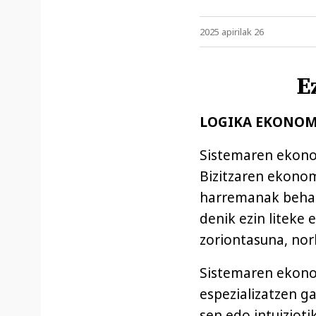
2025 apirilak 26
E
LOGIKA EKONOM
Sistemaren ekonom
Bizitzaren ekonom
harremanak behar 
denik ezin liteke 
zoriontasuna, nor
Sistemaren ekonom
espezializatzen ga
sen edo intuiziot