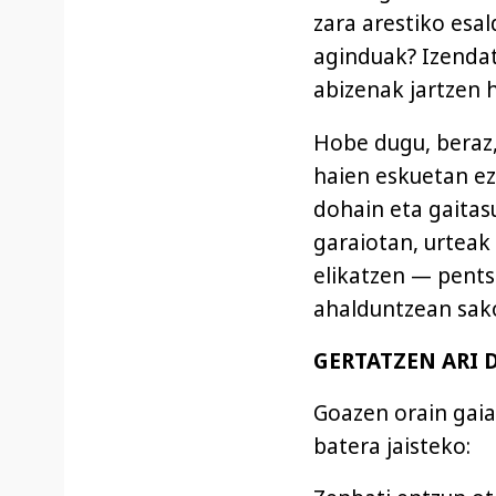
zara arestiko esa
aginduak? Izendat
abizenak jartzen 
Hobe dugu, beraz
haien eskuetan ez
dohain eta gaitasu
garaiotan, urtea
elikatzen — pents
ahalduntzean sak
GERTATZEN ARI 
Goazen orain gai
batera jaisteko: