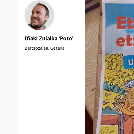
Iñaki Zulaika 'Poto'
Bertsozalea. Getaria