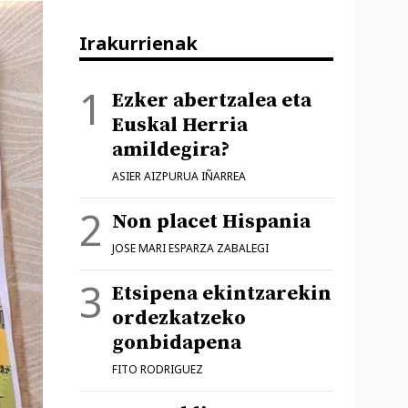
Irakurrienak
Ezker abertzalea eta
Euskal Herria
amildegira?
ASIER AIZPURUA IÑARREA
Non placet Hispania
JOSE MARI ESPARZA ZABALEGI
Etsipena ekintzarekin
ordezkatzeko
gonbidapena
FITO RODRIGUEZ