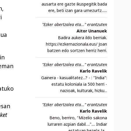
ausarta ere gazte ikuspegitik bada
n,
ere, beti izan gara umezurtz......
i
"Ezker abertzalea eta..." erantzuten
Aitor Unanuek
dua
Badira aukera ildo berriak.
https://ezkernazionala.eus/ Joan
batzen edo sortzen herriz herri.
in
"Ezker abertzalea eta..." erantzuten
teman
Karlo Ravelik
Gainera - kasualitatez...? - : "India":
estatu koloniala ia 500 herri -
atuko
nazioak, kulturak, hizku...
"Ezker abertzalea eta..." erantzuten
esan
Karlo Ravelik
ket
Beno, berriro, "Mizelio sakona
lurraren azpian dabil….".... Indiar
estatuan bezela: la...