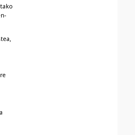
etako
en-
stea,
ure
la