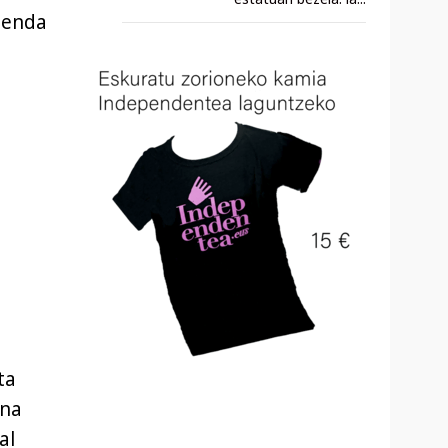
denda
ta
una
al