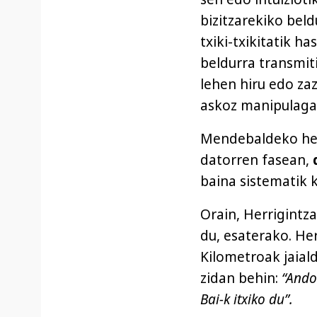
bizitzarekiko bel
txiki-txikitatik h
beldurra transmit
lehen hiru edo zaz
askoz manipulagar
Mendebaldeko herr
datorren fasean,
d
baina sistematik 
Orain, Herrigintz
du, esaterako. He
Kilometroak jaial
zidan behin:
“Ando
Bai-k itxiko du”.