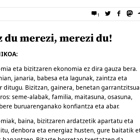
1
z du merezi, merezi du!
IKOA:
ia eta bizitzaren ekonomia ez dira gauza bera.
ian, janaria, babesa eta lagunak, zaintza eta
ditugu. Bizitzan, gainera, benetan garrantzitsua
eros: seme-alabak, familia, maitasuna, osasuna,
bere buruarenganako konfiantza eta abar.
iak, baina, bizitzaren ardatzetik apartatu eta
itu, denbora eta energiaz husten, gure baitatik e
ik banantzen. Bitarte horretan txertatzen da