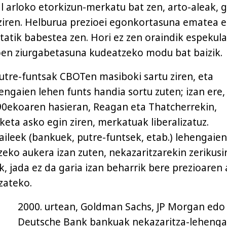
 arloko etorkizun-merkatu bat zen, arto-aleak, g
ziren. Helburua prezioei egonkortasuna ematea e
tatik babestea zen. Hori ez zen oraindik espekula
oen ziurgabetasuna kudeatzeko modu bat baizik.
putre-funtsak CBOTen masiboki sartu ziren, eta
engaien lehen funts handia sortu zuten; izan ere,
0ekoaren hasieran, Reagan eta Thatcherrekin,
eta asko egin ziren, merkatuak liberalizatuz.
aileek (bankuek, putre-funtsek, etab.) lehengaien
eko aukera izan zuten, nekazaritzarekin zerikusir
k, jada ez da garia izan beharrik bere prezioaren 
zateko.
2000. urtean, Goldman Sachs, JP Morgan edo
Deutsche Bank bankuak nekazaritza-lehenga