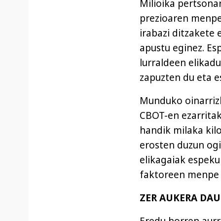
Milioika pertsona
prezioaren menpe 
irabazi ditzakete
apustu eginez. Esp
lurraldeen elikad
zapuzten du eta e
Munduko oinarrizk
CBOT-en ezarritak
handik milaka kil
erosten duzun ogi
elikagaiak espeku
faktoreen menpe j
ZER AUKERA DAU