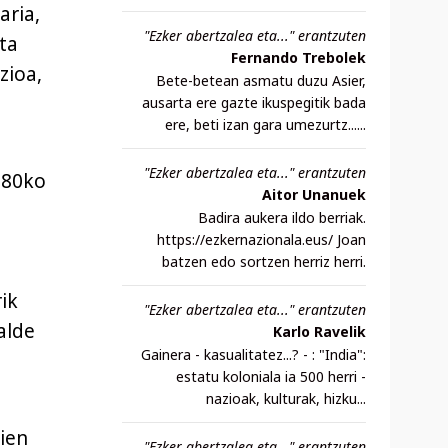
aria,
"Ezker abertzalea eta..." erantzuten
ta
Fernando Trebolek
zioa,
Bete-betean asmatu duzu Asier,
ausarta ere gazte ikuspegitik bada
ere, beti izan gara umezurtz......
"Ezker abertzalea eta..." erantzuten
 80ko
Aitor Unanuek
Badira aukera ildo berriak.
https://ezkernazionala.eus/ Joan
batzen edo sortzen herriz herri.
ik
"Ezker abertzalea eta..." erantzuten
alde
Karlo Ravelik
Gainera - kasualitatez...? - : "India":
estatu koloniala ia 500 herri -
nazioak, kulturak, hizku...
ien
"Ezker abertzalea eta..." erantzuten