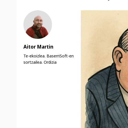
Aitor Martin
Te-ekoizlea. BaserriSoft-en
sortzailea. Ordizia