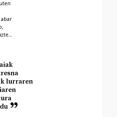
zuten
 abar
o,
uzte…
aiak
tresna
ak lurraren
iaren
tura
 du