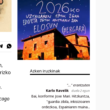
n,
Azken iruzkinak
rizko
"..." erantzuten
.
Karlo Ravelik
duela 2 egun
Bai, konforme Joxe Mari. Hitzkuntza,
cago
"guardia zibila, inkisizioaren
ordezkoa, Espainiaren muina...