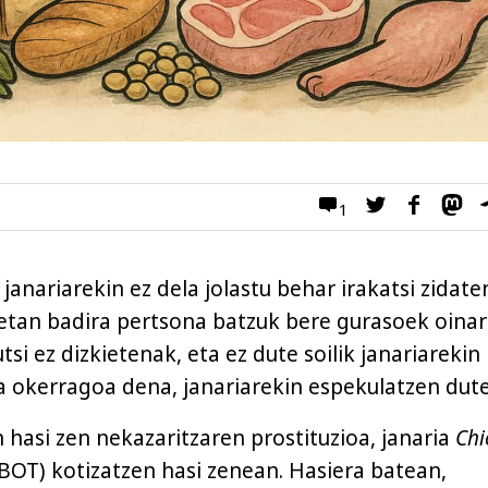
1
janariarekin ez dela jolastu behar irakatsi zidate
tan badira pertsona batzuk bere gurasoek oinar
tsi ez dizkietenak, eta ez dute soilik janariarekin
ta okerragoa dena, janariarekin espekulatzen dute
 hasi zen nekazaritzaren prostituzioa, janaria
Chi
BOT) kotizatzen hasi zenean. Hasiera batean,