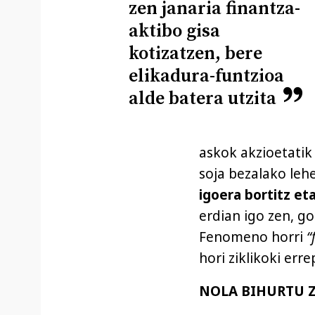
zen janaria finantza-
aktibo gisa
kotizatzen, bere
elikadura-funtzioa
alde batera utzita
askok akzioetatik
soja bezalako leh
igoera bortitz eta
erdian igo zen, go
Fenomeno horri
“
hori ziklikoki err
NOLA BIHURTU Z