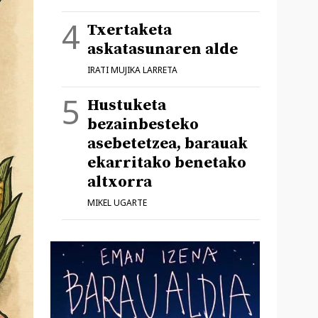
Txertaketa
askatasunaren alde
IRATI MUJIKA LARRETA
Hustuketa
bezainbesteko
asebetetzea, barauak
ekarritako benetako
altxorra
MIKEL UGARTE