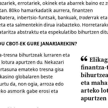
zariek, errotariek, okinek eta abarrek baino ez 
tan. 80ko hamarkadatik aurrera, finantzen
batera, inbertsio-funtsak, bankuak,
trader
rak eta
keta eta salmentekin dirua irabazteko. Horretarak
aritza abstraktu eta espekulatibo bihurtzen dit
U CBOT-EK GURE JANARIAREKIN?
a-tresna bihurtzeak lurraren eta
Elikag
lotura apurtzen du. Nekazari
finantza-
ortasuna emateko tresna gisa
bihurtze
 kasino globalaren beste
eta maha
urtu da, non ogia, arroza edo
arteko lo
zeko asmorik gabe erosi eta
apurtzen