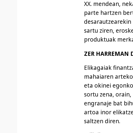
XX. mendean, neka
parte hartzen ber
desarautzearekin 
sartu ziren, eros
produktuak merkat
ZER HARREMAN D
Elikagaiak finantz
mahaiaren arteko 
eta okinei egonk
sortu zena, orain,
engranaje bat bih
artoa inor elikat
saltzen diren.