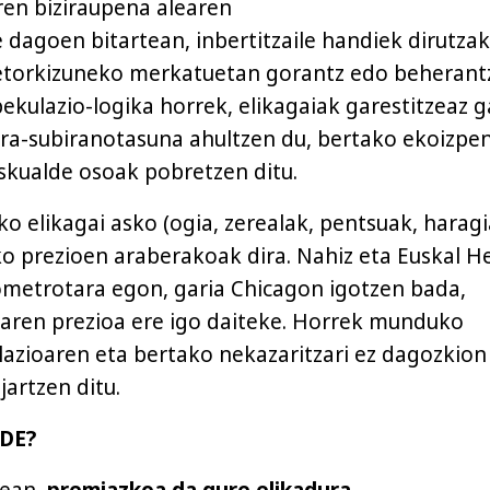
ren biziraupena alearen
dagoen bitartean, inbertitzaile handiek dirutzak
 etorkizuneko merkatuetan gorantz edo beherant
ekulazio-logika horrek, elikagaiak garestitzeaz g
ura-subiranotasuna ahultzen du, bertako ekoizpe
skualde osoak pobretzen ditu.
o elikagai asko (ogia, zerealak, pentsuak, haragi
o prezioen araberakoak dira. Nahiz eta Euskal He
ometrotara egon, garia Chicagon igotzen bada,
aren prezioa ere igo daiteke. Horrek munduko
lazioaren eta bertako nekazaritzari ez dagozkion
artzen ditu.
DE?