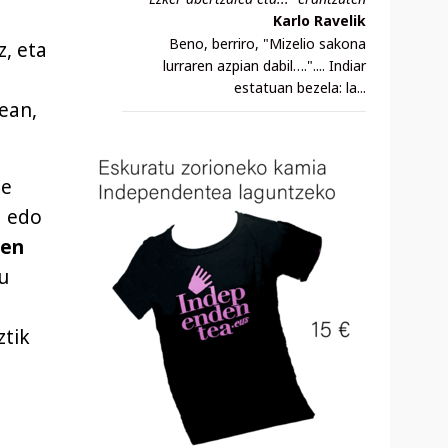
Karlo Ravelik
Beno, berriro, "Mizelio sakona
z, eta
lurraren azpian dabil….".... Indiar
estatuan bezela: la...
ean,
le
a edo
oen
u
ztik