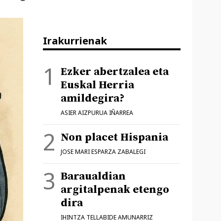
Irakurrienak
Ezker abertzalea eta
Euskal Herria
amildegira?
ASIER AIZPURUA IÑARREA
Non placet Hispania
JOSE MARI ESPARZA ZABALEGI
Baraualdian
argitalpenak etengo
dira
IHINTZA TELLABIDE AMUNARRIZ