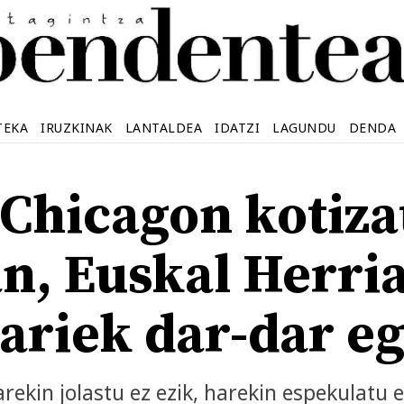
TEKA
IRUZKINAK
LANTALDEA
IDATZI
LAGUNDU
DENDA
 Chicagon kotiza
n, Euskal Herri
ariek dar-dar eg
arekin jolastu ez ezik, harekin espekulatu e