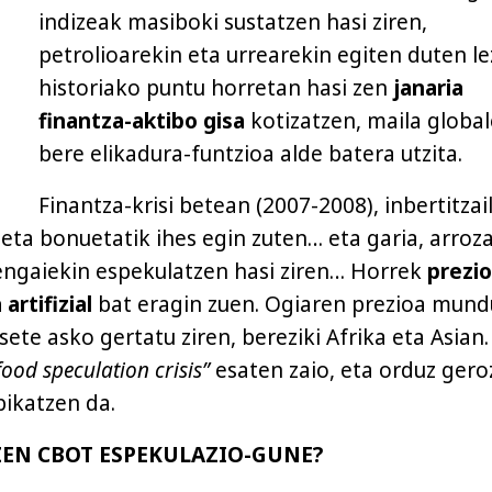
indizeak masiboki sustatzen hasi ziren,
petrolioarekin eta urrearekin egiten duten le
historiako puntu horretan hasi zen
janaria
finantza-aktibo gisa
kotizatzen, maila global
bere elikadura-funtzioa alde batera utzita.
Finantza-krisi betean (2007-2008), inbertitzai
 eta bonuetatik ihes egin zuten… eta garia, arroz
engaiekin espekulatzen hasi ziren… Horrek
prezi
 artifizial
bat eragin zuen. Ogiaren prezioa mund
sete asko gertatu ziren, bereziki Afrika eta Asian.
food speculation crisis”
esaten zaio, eta orduz gero
epikatzen da.
EN CBOT ESPEKULAZIO-GUNE?