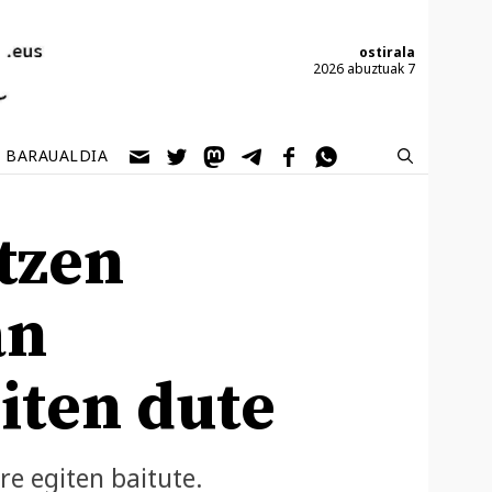
ostirala
2026 abuztuak 7
BARAUALDIA
tzen
an
iten dute
re egiten baitute.