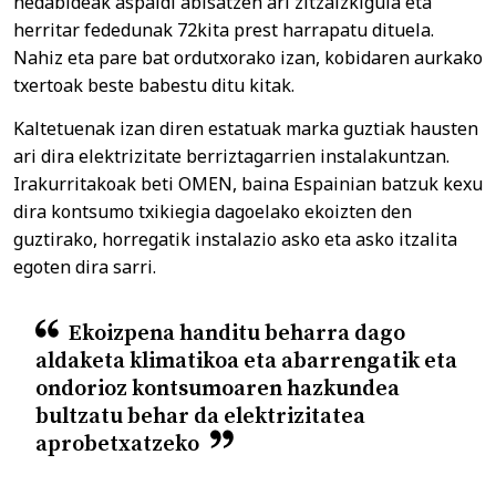
hedabideak aspaldi abisatzen ari zitzaizkigula eta
herritar fededunak 72kita prest harrapatu dituela.
Nahiz eta pare bat ordutxorako izan, kobidaren aurkako
txertoak beste babestu ditu kitak.
Kaltetuenak izan diren estatuak marka guztiak hausten
ari dira elektrizitate berriztagarrien instalakuntzan.
Irakurritakoak beti OMEN, baina Espainian batzuk kexu
dira kontsumo txikiegia dagoelako ekoizten den
guztirako, horregatik instalazio asko eta asko itzalita
egoten dira sarri.
Ekoizpena handitu beharra dago
aldaketa klimatikoa eta abarrengatik eta
ondorioz kontsumoaren hazkundea
bultzatu behar da elektrizitatea
aprobetxatzeko