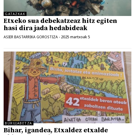
GATAZKAK
Etxeko sua debekatzeaz hitz egiten
hasi dira jada hedabideak
2025 martxoak 5
ASIER BASTARRIKA GOROSTIZA
-
BURUJABETZA
Bihar, igandea, Etxaldez etxalde