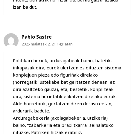
izan ba dut.
Pablo Sastre
2025 maiatzak 2, 21:14(r)etan
Politikari horiek, arduragabeak baino, batetik,
inkapazak dira, eurek ulertzen ez dituzten sistema
konplejuen pieza edo figuriñak direlako
(horregatik, ustekabe bat gertatzen denean, ez
dira azaltzeko gauza), eta, bestetik, konplizeak
dira, sistema horietatik elikatzen direlako eurak.
Alde horretatik, gertatzen diren desastreetan,
ardurarik badute.
Arduragabekeria (axolagabekeria, utzikeria)
baino, “zabarkeria eta praxi txarra” seinalatuko
nituzke, Patriken hitzak erabiliz.