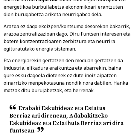
energetikoa burbuilabetza ekonomikoari erantzuten
dion burugabetza ariketa neurrigabea dela.
Arazoa ez dago ekoizpen/kontsumo desorekan bakarrik,
arazoa zentralizazioan dago, Diru Funtsen interesen eta
botere kontzentrazioaren zerbitzura eta neurrira
egituratutako energia sisteman.
Eta energiarekin gertatzen den moduan gertatzen da
industria, elikadura eraikuntza eta abarrekin, baina
gure esku dagoela diotenek ez dute inoiz aipatzen
oinarrizko menpekotasuna nondik nora dabilen. Hanka
motzak ditu burujabetzak, eta herrenak.
Erabaki Eskubideaz eta Estatus
Berriaz ari direnean, Adabakitzeko
Eskubideaz eta Eztathuts Berriaz ari dira
funtsean