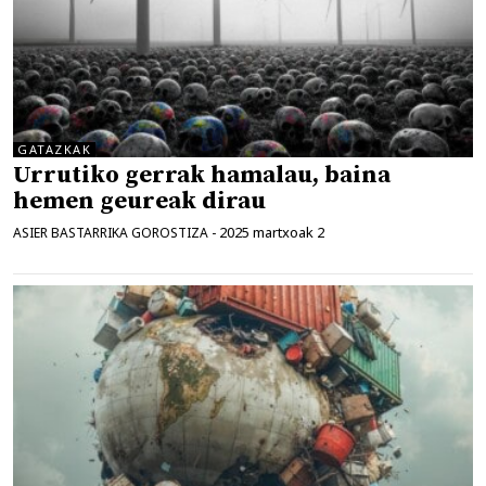
GATAZKAK
Urrutiko gerrak hamalau, baina
hemen geureak dirau
2025 martxoak 2
ASIER BASTARRIKA GOROSTIZA
-