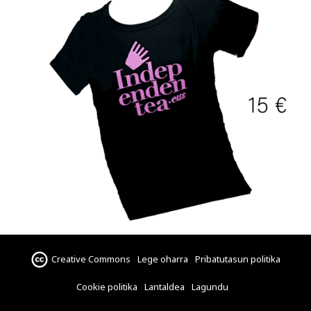
Creative Commons
Lege oharra
Pribatutasun politika
Cookie politika
Lantaldea
Lagundu