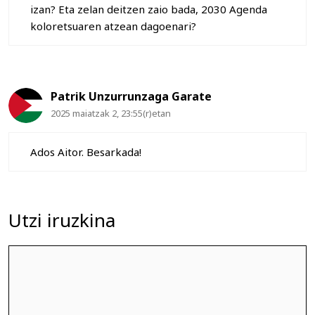
izan? Eta zelan deitzen zaio bada, 2030 Agenda
koloretsuaren atzean dagoenari?
Patrik Unzurrunzaga Garate
2025 maiatzak 2, 23:55(r)etan
Ados Aitor. Besarkada!
Utzi iruzkina
Iruzkina