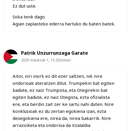
Ez dut uste.
Soka tenk dago.
Agian zaplasteko ederra hartuko du baten batek.
Patrik Unzurrunzaga Garate
2025 maiatzak 1, 13:23(r)etan
Aitor, niri inork ez dit ezer saltzen, nik nire
ondorioak ateratzen ditut. Trumpekin bat egiten
badute, ez naiz Trumpista, eta Otegirekin bat
egiten badute, ez naiz Otegista, ezta ofizialista
ere, eta berdin zait zer ke sartu nahi duten. Nire
konklusioak ez du zertan egokiena izan, ezta
desegokiena ere, nirea da, nirea bakarrik. Nire
arrazoiketa eta ondorioa da itzalaldia