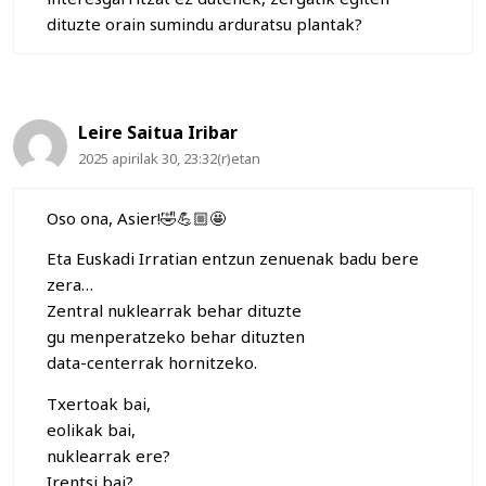
dituzte orain sumindu arduratsu plantak?
Leire Saitua Iribar
2025 apirilak 30, 23:32(r)etan
Oso ona, Asier!🤣💪🏼🤩
Eta Euskadi Irratian entzun zenuenak badu bere
zera…
Zentral nuklearrak behar dituzte
gu menperatzeko behar dituzten
data-centerrak hornitzeko.
Txertoak bai,
eolikak bai,
nuklearrak ere?
Irentsi bai?