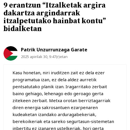
9 erantzun “Itzalketak argira
dakartza argindarrak
itzalpetutako hainbat kontu”
bidalketan
Patrik Unzurrunzaga Garate
2025 apirilak 30, 9:47(r)etan
Kasu honetan, niri iruditzen zait ez dela ezer
programatua izan, ez dela aldez aurretik
pentsatutako planik izan. Iragarritako zerbait
baino gehiago, lehenago edo geroago gerta
zitekeen zerbait. Metxa orotan berriztagarriak
diren energia sakrosantuen ezarpenaren
kudeaketan izandako arduragabekeriak,
berekoikeriak eta sareko segurtasun-sistemetan
inbertitu ez izanaren ustelkeriak, hori gerta