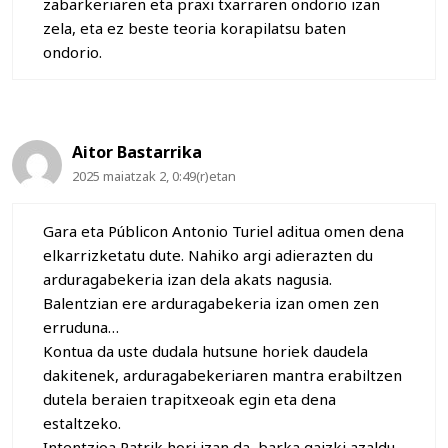
zabarkeriaren eta praxi txarraren ondorio izan
zela, eta ez beste teoria korapilatsu baten
ondorio.
Aitor Bastarrika
2025 maiatzak 2, 0:49(r)etan
Gara eta Públicon Antonio Turiel aditua omen dena
elkarrizketatu dute. Nahiko argi adierazten du
arduragabekeria izan dela akats nagusia.
Balentzian ere arduragabekeria izan omen zen
erruduna…
Kontua da uste dudala hutsune horiek daudela
dakitenek, arduragabekeriaren mantra erabiltzen
dutela beraien trapitxeoak egin eta dena
estaltzeko.
Intentzioa Patrik hori izan da, barka gaizki azaldu