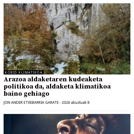
KOBID KLIMATIKOA
Arazoa aldaketaren kudeaketa
politikoa da, aldaketa klimatikoa
baino gehiago
JON ANDER ETXEBARRIA GARATE
-
2026 abuztuak 8