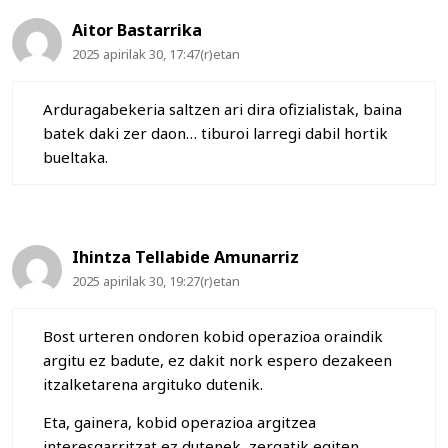
Aitor Bastarrika
2025 apirilak 30, 17:47(r)etan
Arduragabekeria saltzen ari dira ofizialistak, baina
batek daki zer daon… tiburoi larregi dabil hortik
bueltaka.
Ihintza Tellabide Amunarriz
2025 apirilak 30, 19:27(r)etan
Bost urteren ondoren kobid operazioa oraindik
argitu ez badute, ez dakit nork espero dezakeen
itzalketarena argituko dutenik.
Eta, gainera, kobid operazioa argitzea
interesgarritzat ez dutenek, zergatik egiten