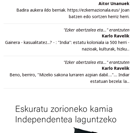
Aitor Unanuek
Badira aukera ildo berriak. https://ezkernazionala.eus/ Joan
batzen edo sortzen herriz herri.
"Ezker abertzalea eta..." erantzuten
Karlo Ravelik
Gainera - kasualitatez...? - : "India": estatu koloniala ia 500 herri -
nazioak, kulturak, hizku...
"Ezker abertzalea eta..." erantzuten
Karlo Ravelik
Beno, berriro, "Mizelio sakona lurraren azpian dabil….".... Indiar
estatuan bezela: la...