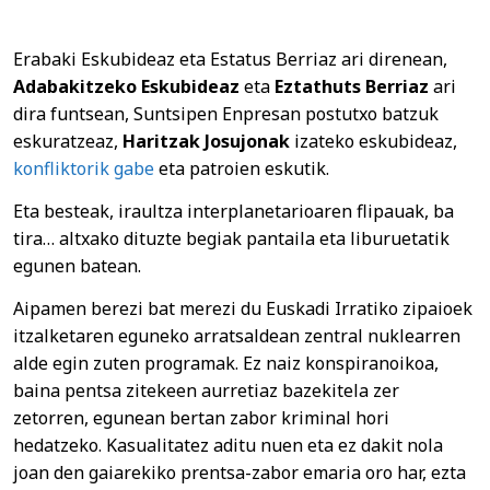
Erabaki Eskubideaz eta Estatus Berriaz ari direnean,
Adabakitzeko Eskubideaz
eta
Eztathuts Berriaz
ari
dira funtsean, Suntsipen Enpresan postutxo batzuk
eskuratzeaz,
Haritzak Josujonak
izateko eskubideaz,
konfliktorik gabe
eta patroien eskutik.
Eta besteak, iraultza interplanetarioaren flipauak, ba
tira… altxako dituzte begiak pantaila eta liburuetatik
egunen batean.
Aipamen berezi bat merezi du Euskadi Irratiko zipaioek
itzalketaren eguneko arratsaldean zentral nuklearren
alde egin zuten programak. Ez naiz konspiranoikoa,
baina pentsa zitekeen aurretiaz bazekitela zer
zetorren, egunean bertan zabor kriminal hori
hedatzeko. Kasualitatez aditu nuen eta ez dakit nola
joan den gaiarekiko prentsa-zabor emaria oro har, ezta