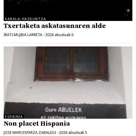
KABALA-HAZKUNTZA
Txertaketa askatasunaren alde
IRATI MUJIKA LARRETA
-
2026 abuztuak 6
ESPAINIA
Non placet Hispania
JOSE MARI ESPARZA ZABALEGI
-
2026 abuztuak 5