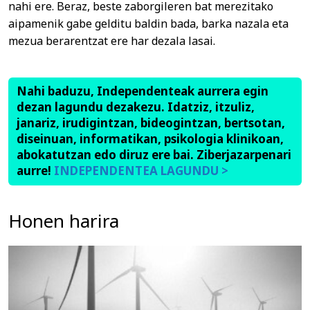
nahi ere. Beraz, beste zaborgileren bat merezitako
aipamenik gabe gelditu baldin bada, barka nazala eta
mezua berarentzat ere har dezala lasai.
Nahi baduzu, Independenteak aurrera egin
dezan lagundu dezakezu. Idatziz, itzuliz,
janariz, irudigintzan, bideogintzan, bertsotan,
diseinuan, informatikan, psikologia klinikoan,
abokatutzan edo diruz ere bai. Ziberjazarpenari
aurre!
INDEPENDENTEA LAGUNDU >
Honen harira