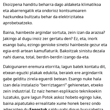
Ekoizpena handitu beharra dago aldaketa klimatikoa
eta abarrengatik eta ondorioz kontsumoaren
hazkundea bultzatu behar da elektrizitatea
aprobetxatzeko.
Baina, hainbeste argindar sortuta, zein izan da arazoa?
Jakingo al dugu inoiz zer gertatu den? Ez, eta, inork
esango balu, ezingo genioke sinetsi hainbeste gezur eta
egia-erdi artean kamuflaturik. Bakoitzak sinistu dezala
nahi duena, total, berdin-berdin izango da-eta.
Dakigunaren eremura etorrita, lagun batek kontatu dit,
etxean eguzki plakak edukita, beraiek ere argindarrik
gabe gelditu zirela eguerdi betean. Esango nuke hala
izan dela instalazio “berriztagarri” gehienetan, etxeko
zein industrial. Ez naiz hemen esplikazio teknikoekin
luzatuko, gure lagun Potok askoz hobeto egingo luke,
baina aipatutako errealitate xume honek berez ondo
adierazten du
Fagortuk
saldu nahi digun burujabetza