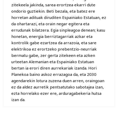
zitekeela jakinda, sarea erortzea ekarri dute
ondorio guztiekin. Beti bezala, eta batez ere
horretan adituak diruditen Espainiako Estatuan, ez
da ohartarazi, eta orain negar egitera eta
errudunak bilatzera. Egia sinpleagoa denean; kasu
honetan, energia berriztagarriak azkar eta
kontrolik gabe ezartzea da arrazoia, eta sare
elektrikoa ez erortzeko prebentzio-neurriak
bermatu gabe, zer gerta zitekeen eta azken
urteetan Alemanian eta Espainiako Estatuan
bertan ia erori diren aurrekariak izanda. Hori
Planekoa baino askoz errazagoa da, eta 2030
agendarekin lotura zuzena duen arren, oraingoan
ez da aldez aurretik pentsatutako sabotajea izan,
ezta horrelako ezer ere, arduragabekeria hutsa
izan da.