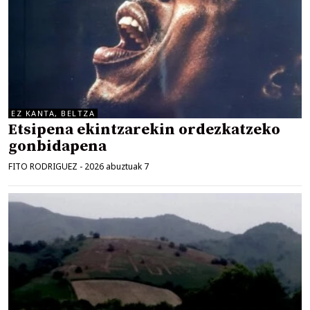
EZ KANTA, BELTZA
Etsipena ekintzarekin ordezkatzeko
gonbidapena
FITO RODRIGUEZ
-
2026 abuztuak 7