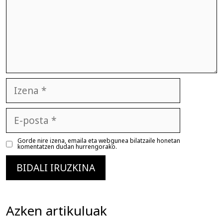
Izena
E-
posta
Gorde nire izena, emaila eta webgunea bilatzaile honetan
komentatzen dudan hurrengorako.
Azken artikuluak