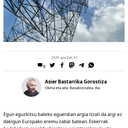
2025 apirilak 30
9
Asier Bastarrika Gorostiza
Okina eta aita. Basabizizalea. Aia
Egun eguzkitsu bateko eguerdian argia itzali da argi ez
dakigun Europako eremu zabal batean. Eskerrak