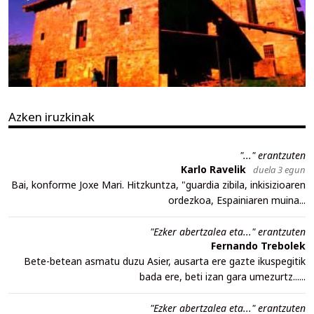
Azken iruzkinak
"..." erantzuten
Karlo Ravelik
duela 3 egun
Bai, konforme Joxe Mari. Hitzkuntza, "guardia zibila, inkisizioaren
ordezkoa, Espainiaren muina...
"Ezker abertzalea eta..." erantzuten
Fernando Trebolek
Bete-betean asmatu duzu Asier, ausarta ere gazte ikuspegitik
bada ere, beti izan gara umezurtz......
"Ezker abertzalea eta..." erantzuten