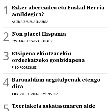
Ezker abertzalea eta Euskal Herria
amildegira?
ASIER AIZPURUA IÑARREA
Non placet Hispania
JOSE MARI ESPARZA ZABALEGI
Etsipena ekintzarekin
ordezkatzeko gonbidapena
FITO RODRIGUEZ
Baraualdian argitalpenak etengo
dira
IHINTZA TELLABIDE AMUNARRIZ
Txertaketa askatasunaren alde