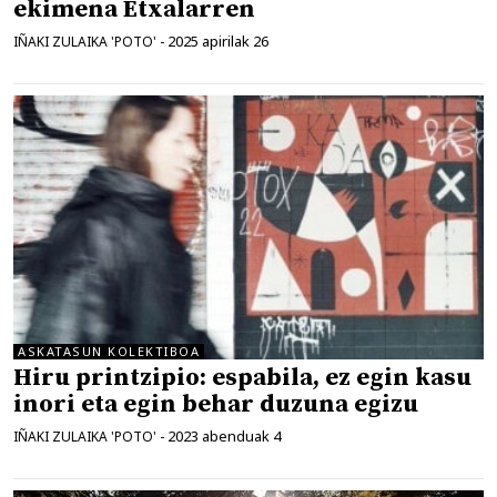
ekimena Etxalarren
2025 apirilak 26
IÑAKI ZULAIKA 'POTO'
-
ASKATASUN KOLEKTIBOA
Hiru printzipio: espabila, ez egin kasu
inori eta egin behar duzuna egizu
2023 abenduak 4
IÑAKI ZULAIKA 'POTO'
-