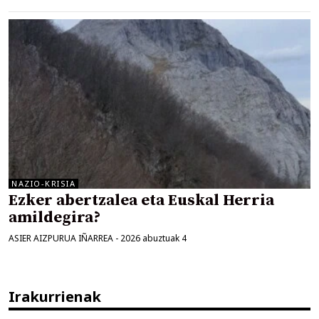
NAZIO-KRISIA
Ezker abertzalea eta Euskal Herria
amildegira?
ASIER AIZPURUA IÑARREA
-
2026 abuztuak 4
Irakurrienak