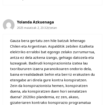
Yolanda Azkuenaga
2025 maiatzak 2, 23:32(r)etan
Gauza bera gertatu zen hile batzuk lehenago
Chilen eta Argentinan. Aspalditik zebilen itzalketa
elektriko erraldoi bat egongo zelako zurrumurrua,
antza ez dela azkena izango, gehiago datozela eta
luzeagoak. Badirudi konspirazionista izatea lau
txoribururen izaera paranoikoaren ondorio dela,
baina errealidadeak behin eta berriz erakusten du
etengabe ari direla gure kontra konspiratzen.
Zein da konspirazionista hemen, konspiratzen
duena, ala konspiratzen duen hori seinalatzen
duena? 2020ko plandemia, ez zen, akaso,
gizateriaren kontrako konspirazio programatua