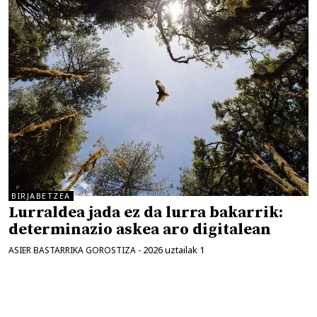
BIRJABETZEA
Lurraldea jada ez da lurra bakarrik:
determinazio askea aro digitalean
2026 uztailak 1
ASIER BASTARRIKA GOROSTIZA
-