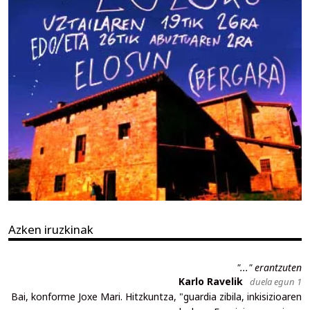
Azken iruzkinak
"..." erantzuten
Karlo Ravelik
duela egun 1
Bai, konforme Joxe Mari. Hitzkuntza, "guardia zibila, inkisizioaren