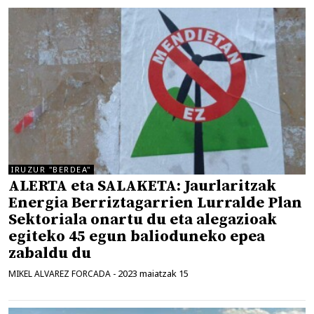
IRUZUR "BERDEA"
ALERTA eta SALAKETA: Jaurlaritzak
Energia Berriztagarrien Lurralde Plan
Sektoriala onartu du eta alegazioak
egiteko 45 egun balioduneko epea
zabaldu du
2023 maiatzak 15
MIKEL ALVAREZ FORCADA
-