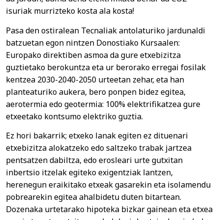
isuriak murrizteko kosta ala kosta!
Pasa den ostiralean Tecnaliak antolaturiko jardunaldi
batzuetan egon nintzen Donostiako Kursaalen:
Europako direktiben asmoa da gure etxebizitza
guztietako berokuntza eta ur berorako erregai fosilak
kentzea 2030-2040-2050 urteetan zehar, eta han
planteaturiko aukera, bero ponpen bidez egitea,
aerotermia edo geotermia: 100% elektrifikatzea gure
etxeetako kontsumo elektriko guztia.
Ez hori bakarrik; etxeko lanak egiten ez dituenari
etxebizitza alokatzeko edo saltzeko trabak jartzea
pentsatzen dabiltza, edo erosleari urte gutxitan
inbertsio itzelak egiteko exigentziak lantzen,
herenegun eraikitako etxeak gasarekin eta isolamendu
pobrearekin egitea ahalbidetu duten bitartean.
Dozenaka urtetarako hipoteka bizkar gainean eta etxea