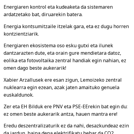
Energiaren kontrol eta kudeaketa da sistemaren
ardatzetako bat, diruarekin batera.
Energia kontsumitzaile itzelak gara, eta ez dugu horren
kontzientziarik.
Energiaren ekosistema oso esku gutxi eta ilunek
dantzarazten dute, eta orain gure mendietara datoz,
eolika eta fotovoltaika zentral handiak egin nahian, ez
omen dago beste aukerarik!
Xabier Arzallusek ere esan zigun, Lemoizeko zentral
nuklearra egin ezean, azak jaten amaituko genuela
euskaldunok.
Zer eta EH Bilduk ere PNV eta PSE-EErekin bat egin du:
ez omen beste aukerarik antza, hauen mantra ere!
Eredu deszentralizaturik ez da nahi, desazkundeaz ezin
da jardun, baina dena elektrifikatu behar da CO2