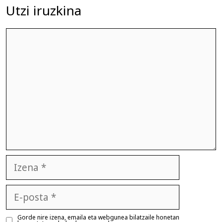
Utzi iruzkina
Iruzkina
Izena
E-
posta
Gorde nire izena, emaila eta webgunea bilatzaile honetan