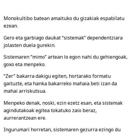
Monokultibo batean amaituko du gizakiak espabilatu
ezean.
Gero eta garbiago daukat “sistemak” dependentziara
jolasten duela gurekin.
Sistemaren “mimo” artean lo egon nahi du gehiengoak,
goxo eta menpeko.
“Zer” bakarra dakigu egiten, hortarako formatu
gaituzte, eta hanka bakarreko mahaia beti izan da
mahai arriskutsua.
Menpeko denak, noski, ezin ezetz esan, eta sistemak
agindutakoak egitea tokatuko zaio beraz,
aurrerantzean ere.
Ingurumari horretan, sistemaren gezurra ezingo du