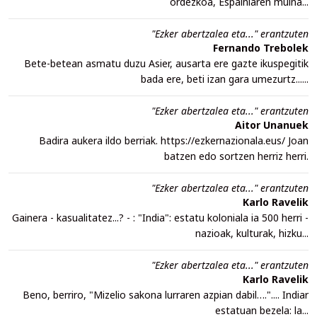
ordezkoa, Espainiaren muina...
"Ezker abertzalea eta..." erantzuten
Fernando Trebolek
Bete-betean asmatu duzu Asier, ausarta ere gazte ikuspegitik
bada ere, beti izan gara umezurtz......
"Ezker abertzalea eta..." erantzuten
Aitor Unanuek
Badira aukera ildo berriak. https://ezkernazionala.eus/ Joan
batzen edo sortzen herriz herri.
"Ezker abertzalea eta..." erantzuten
Karlo Ravelik
Gainera - kasualitatez...? - : "India": estatu koloniala ia 500 herri -
nazioak, kulturak, hizku...
"Ezker abertzalea eta..." erantzuten
Karlo Ravelik
Beno, berriro, "Mizelio sakona lurraren azpian dabil….".... Indiar
estatuan bezela: la...