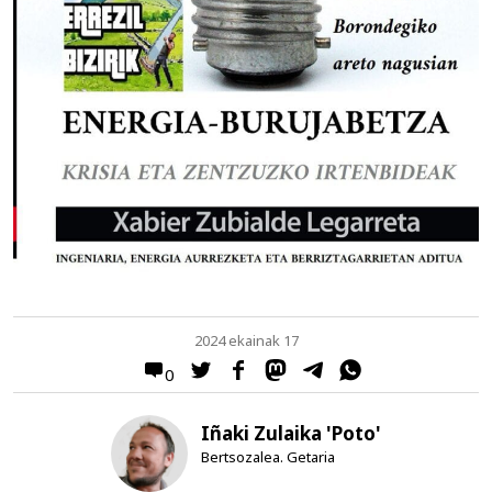
2024 ekainak 17
0
Iñaki Zulaika 'Poto'
Bertsozalea. Getaria