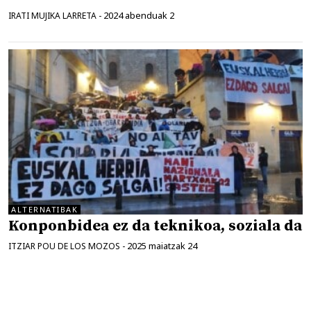
2024 abenduak 2
IRATI MUJIKA LARRETA
-
ALTERNATIBAK
Konponbidea ez da teknikoa, soziala da
2025 maiatzak 24
ITZIAR POU DE LOS MOZOS
-