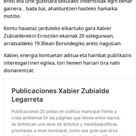
erosi eta urte gutxitara sekulako inbertsioak egin behar
gainera… bada bai, ahalduntzen hasteko hamaika
motibo.
Kontu hauetaz jarduteko elkartuko gara Xabier
Zubialderekin Errezilen ekainak 20 ostegunean,
arratsaldeko 19:30ean Borondegiko areto nagusian.
Xabier, energia kontuetan aditua eta hainbat publikazio
interesgarriren egilea, tori hemen hariari tira nahi
dionarentzat: