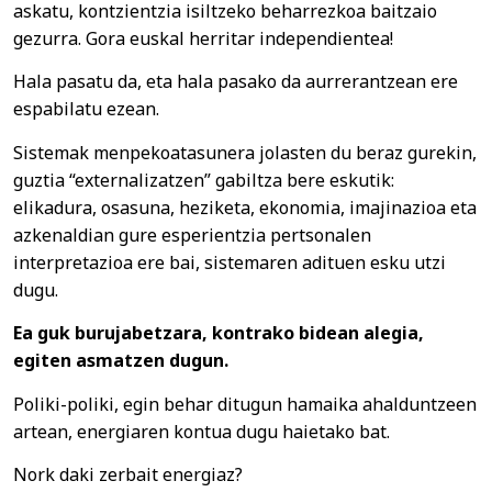
askatu, kontzientzia isiltzeko beharrezkoa baitzaio
gezurra. Gora euskal herritar independientea!
Hala pasatu da, eta hala pasako da aurrerantzean ere
espabilatu ezean.
Sistemak menpekoatasunera jolasten du beraz gurekin,
guztia “externalizatzen” gabiltza bere eskutik:
elikadura, osasuna, heziketa, ekonomia, imajinazioa eta
azkenaldian gure esperientzia pertsonalen
interpretazioa ere bai, sistemaren adituen esku utzi
dugu.
Ea guk burujabetzara, kontrako bidean alegia,
egiten asmatzen dugun.
Poliki-poliki, egin behar ditugun hamaika ahalduntzeen
artean, energiaren kontua dugu haietako bat.
Nork daki zerbait energiaz?