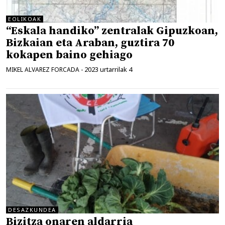
EOLIKOAK
“Eskala handiko” zentralak Gipuzkoan,
Bizkaian eta Araban, guztira 70
kokapen baino gehiago
2023 urtarrilak 4
MIKEL ALVAREZ FORCADA
-
DESAZKUNDEA
Bizitza onaren aldarria