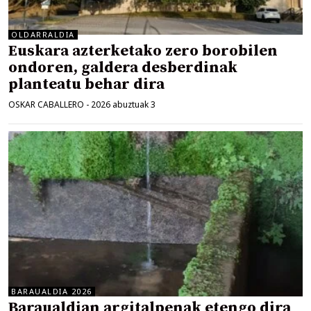
OLDARRALDIA
Euskara azterketako zero borobilen
ondoren, galdera desberdinak
planteatu behar dira
OSKAR CABALLERO
-
2026 abuztuak 3
BARAUALDIA 2026
Baraualdian argitalpenak etengo dira