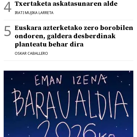
Txertaketa askatasunaren alde
IRATI MUJIKA LARRETA
Euskara azterketako zero borobilen
ondoren, galdera desberdinak
planteatu behar dira
OSKAR CABALLERO