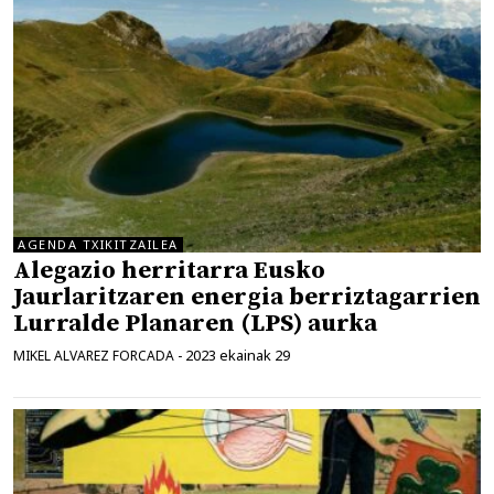
AGENDA TXIKITZAILEA
Alegazio herritarra Eusko
Jaurlaritzaren energia berriztagarrien
Lurralde Planaren (LPS) aurka
2023 ekainak 29
MIKEL ALVAREZ FORCADA
-