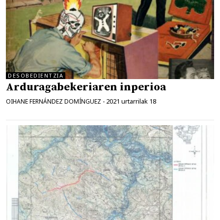
DESOBEDIENTZIA
Arduragabekeriaren inperioa
2021 urtarrilak 18
OIHANE FERNÁNDEZ DOMÍNGUEZ
-