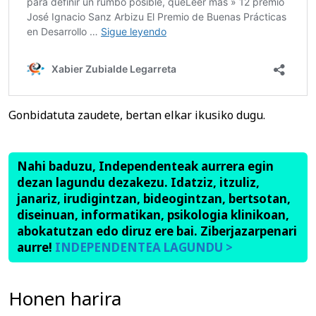
Gonbidatuta zaudete, bertan elkar ikusiko dugu.
Nahi baduzu, Independenteak aurrera egin
dezan lagundu dezakezu. Idatziz, itzuliz,
janariz, irudigintzan, bideogintzan, bertsotan,
diseinuan, informatikan, psikologia klinikoan,
abokatutzan edo diruz ere bai. Ziberjazarpenari
aurre!
INDEPENDENTEA LAGUNDU >
Honen harira