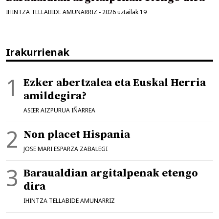
IHINTZA TELLABIDE AMUNARRIZ
-
2026 uztailak 19
Irakurrienak
Ezker abertzalea eta Euskal Herria
amildegira?
ASIER AIZPURUA IÑARREA
Non placet Hispania
JOSE MARI ESPARZA ZABALEGI
Baraualdian argitalpenak etengo
dira
IHINTZA TELLABIDE AMUNARRIZ