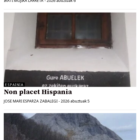
IRATI MUJIKA LARRETA
-
2026 abuztuak 6
ESPAINIA
Non placet Hispania
JOSE MARI ESPARZA ZABALEGI
-
2026 abuztuak 5