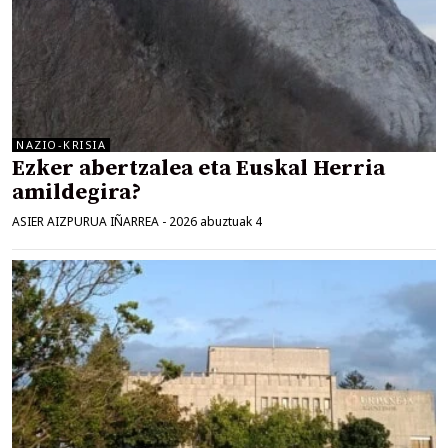
NAZIO-KRISIA
Ezker abertzalea eta Euskal Herria
amildegira?
ASIER AIZPURUA IÑARREA
-
2026 abuztuak 4