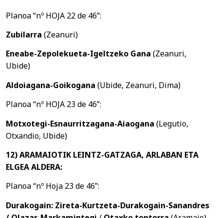
Planoa “nº HOJA 22 de 46”:
Zubilarra
(Zeanuri)
Eneabe-Zepolekueta-Igeltzeko Gana
(Zeanuri,
Ubide)
Aldoiagana-Goikogana
(Ubide, Zeanuri, Dima)
Planoa “nº HOJA 23 de 46”:
Motxotegi-Esnaurritzagana-Aiaogana
(Legutio,
Otxandio, Ubide)
12) ARAMAIOTIK LEINTZ-GATZAGA, ARLABAN ETA
ELGEA ALDERA:
Planoa “nº Hoja 23 de 46”:
Durakogain: Zireta-Kurtzeta-Durakogain-Sanandres
/ Olazar-Markamintegi
/
Otaxko tontorra
(Aramaio)