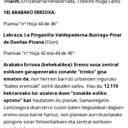
Triachi
(Urizaharra/Peñacerrada, Trebiño muga Laño)
18) ARABAKO ERRIOXA:
Planoa “nº Hoja 44 de 46”:
Labraza: La Pinganilla-Valdepaderna-Bustago-Pinar
de Dueñas-Pisana
(Oion)
Planoak “nº Hoja 42 eta 44 de 46”:
Arabako Errioxa (behekaldea): Eremu osoa zentral
eolikoen garapenerako zonalde “trinko” gisa
ematen da
, non herrien barruti urbanoen inguruko
“babes eremuak” soilik dauden salbu. Hau da,
12.110
hektareako lur-azalera duen “zonalde eoliko
optimo” bat
hautatzen du planak, Samaniegotik
Lantziegora doan lerro zuzen baten hegoaldean dagoen
eremu osoa barne hartuz, non planean aurrikusitatako
poligono solar-fotovoltaikoen eta zentral eolikoen