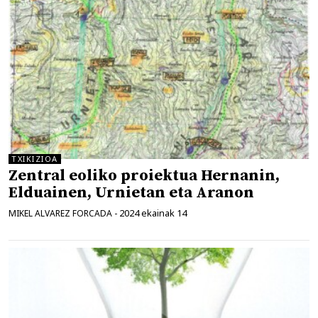
TXIKIZIOA
Zentral eoliko proiektua Hernanin,
Elduainen, Urnietan eta Aranon
2024 ekainak 14
MIKEL ALVAREZ FORCADA
-