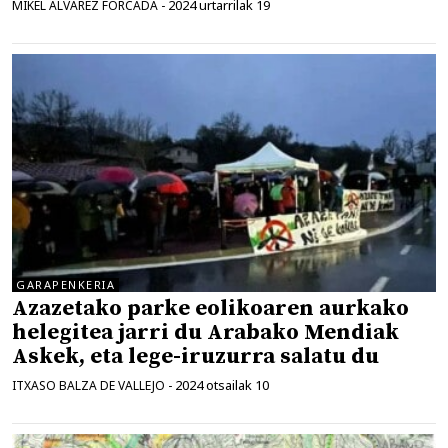
2024 urtarrilak 19
MIKEL ALVAREZ FORCADA
-
GARAPENKERIA
Azazetako parke eolikoaren aurkako
helegitea jarri du Arabako Mendiak
Askek, eta lege-iruzurra salatu du
2024 otsailak 10
ITXASO BALZA DE VALLEJO
-