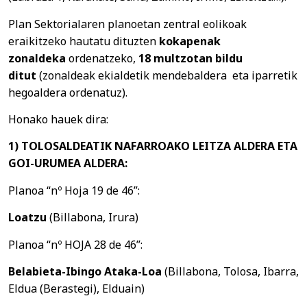
Plan Sektorialaren planoetan zentral eolikoak
eraikitzeko hautatu dituzten
kokapenak
zonaldeka
ordenatzeko,
18 multzotan bildu
ditut
(zonaldeak ekialdetik mendebaldera eta iparretik
hegoaldera ordenatuz).
Honako hauek dira:
1) TOLOSALDEATIK NAFARROAKO LEITZA ALDERA ETA
GOI-URUMEA ALDERA:
Planoa “nº Hoja 19 de 46”:
Loatzu
(Billabona, Irura)
Planoa “nº HOJA 28 de 46”:
Belabieta-Ibingo Ataka-Loa
(Billabona, Tolosa, Ibarra,
Eldua (Berastegi), Elduain)