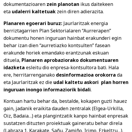
dokumentazioaren
zein planotan
ikus daitekeen
eta
udalerri kaltetuak
zein diren adierazita.
Planaren egoerari buruz:
Jaurlaritzak energia
berriztagarrien Plan Sektorialaren “Aurrerapen”
dokumentu honen inguruan hainbat erakunderi egin
behar izan dien “aurretiazko kontsulten” fasean
erakunde horiek emandako erantzunak eskuan
dituela,
Planaren aprobaziorako dokumentuaren
idazketa
esleitu dio enpresa-kontsultora bati. Hala
ere,
herritarrenganako
desinformazioa orokorra
da
eta Jaurlaritzak ez die
udal kaltetu askori plan horren
inguruan inongo informaziorik bidali
.
Kontuan hartu behar da, bestalde, kokapen guzti hauez
gain, jadanik eraikita dauden zentralak (Elgea-Urkilla,
Oiz, Badaia…) eta plangintzatik kanpo hainbat enpresak
sustatzen dituzten proiektuak gaineratu behar direla
(Labraza 1, Karakate, Sañu, Zamiño, Irimo, Ezkeltzu…).