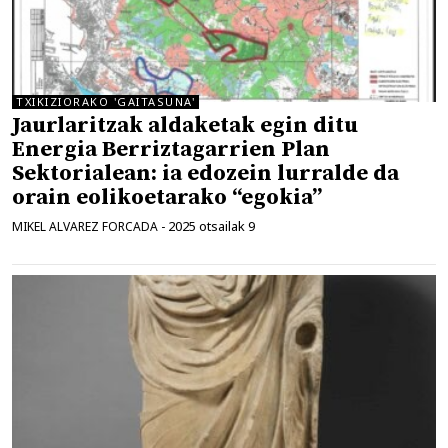
TXIKIZIORAKO 'GAITASUNA'
Jaurlaritzak aldaketak egin ditu
Energia Berriztagarrien Plan
Sektorialean: ia edozein lurralde da
orain eolikoetarako “egokia”
2025 otsailak 9
MIKEL ALVAREZ FORCADA
-