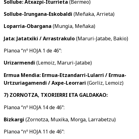
Sollube: Atxazpi-Iturrieta
(Bermeo)
Sollube-Irungana-Eskobaldi
(Meñaka, Arrieta)
Loparria-Obargana
(Mungia, Meñaka)
Jata: Jatatxiki / Arrastrakulo
(Maruri-Jatabe, Bakio)
Planoa “nº HOJA 1 de 46”:
Urizarmendi
(Lemoiz, Maruri-Jatabe)
Ermua Mendia: Ermua-Etzandarri-Lularri / Ermua-
Urtzuriagamendi / Axpe-Leorrari
(Gorliz, Lemoiz)
7) ZORNOTZA, TXORIERRI ETA GALDAKAO:
Planoa “nº HOJA 14 de 46”:
Bizkargi
(Zornotza, Muxika, Morga, Larrabetzu)
Planoa “nº HOJA 11 de 46”: