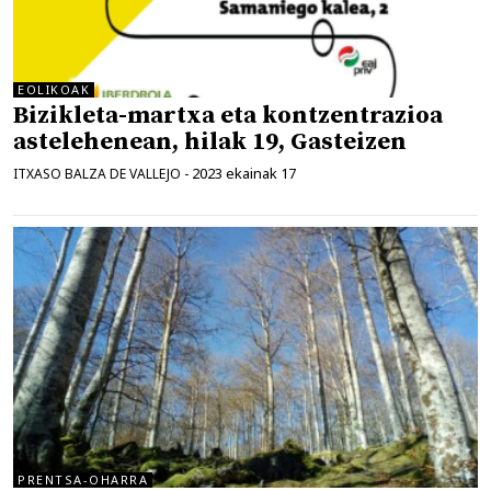
EOLIKOAK
Bizikleta-martxa eta kontzentrazioa
astelehenean, hilak 19, Gasteizen
2023 ekainak 17
ITXASO BALZA DE VALLEJO
-
PRENTSA-OHARRA