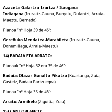
Azazeta-Galartza-Izartza / Itxogana-
Indiagana
(Iruraitz-Gauna, Burgelu, Dulantzi, Arraia-
Maeztu, Bernedo)
Planoa “nº Hoja 39 de 46”:
Gereñuko Mendatea-Marabileta
(Iruraitz-Gauna,
Donemiliaga, Arraia-Maeztu)
14) BADAIA ETA ARRATO:
Planoak “nº Hoja 32 eta 35 de 46”:
Badaia: Olazar-Ganalto-Pikatxo
(Kuartango, Zuia,
Gasteiz, Badaia Partzuegoa)
Planoa “nº Hoja 35 de 46”:
Arrato: Armikelo
(Zigoitia, Zuia)
15) CANTOBLANCO: