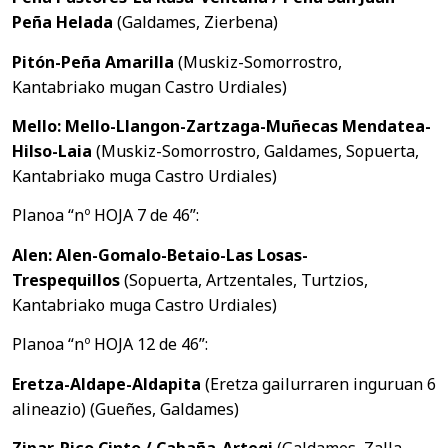
Peña Helada
(Galdames, Zierbena)
Pitón-Peña Amarilla
(Muskiz-Somorrostro,
Kantabriako mugan Castro Urdiales)
Mello: Mello-Llangon-Zartzaga-Muñecas Mendatea-
Hilso-Laia
(Muskiz-Somorrostro, Galdames, Sopuerta,
Kantabriako muga Castro Urdiales)
Planoa “nº HOJA 7 de 46”:
Alen: Alen-Gomalo-Betaio-Las Losas-
Trespequillos
(Sopuerta, Artzentales, Turtzios,
Kantabriako muga Castro Urdiales)
Planoa “nº HOJA 12 de 46”:
Eretza-Aldape-Aldapita
(Eretza gailurraren inguruan 6
alineazio) (Gueñes, Galdames)