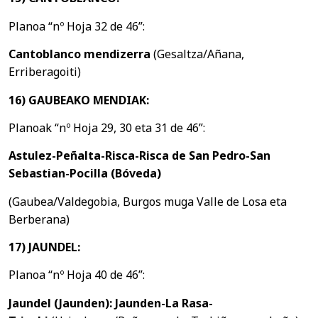
Planoa “nº Hoja 32 de 46”:
Cantoblanco mendizerra
(Gesaltza/Añana,
Erriberagoiti)
16) GAUBEAKO MENDIAK:
Planoak “nº Hoja 29, 30 eta 31 de 46”:
Astulez-Peñalta-Risca-Risca de San Pedro-San
Sebastian-Pocilla
(
Bóveda)
(Gaubea/Valdegobia, Burgos muga Valle de Losa eta
Berberana)
17) JAUNDEL:
Planoa “nº Hoja 40 de 46”:
Jaundel (Jaunden): Jaunden-La Rasa-