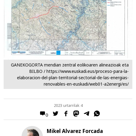
GANEKOGORTA mendian zentral eolikoaren alineazioak eta
BILBO / https://www.euskadi.eus/proceso-para-la-
elaboracion-del-plan-territorial-sectorial-de-las-energias-
renovables-en-euskadi/web01-a2energi/es/
2023 urtarrilak 4
0
Mikel Alvarez Forcada