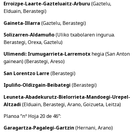
Erroizpe-Laarte-Gazteluaitz-Arburu
(Gaztelu,
Elduain, Berastegi)
Gaineta-Illarra
(Gaztelu, Berastegi)
Solizarren-Aldamuño
(Uliko txabolaren ingurua.
Berastegi, Orexa, Gaztelu)
Ulimendi: Irumugarrieta-Larremotx
hegia (San Anton
gainean) (Berastegi, Areso)
San Lorentzo Larre
(Berastegi)
Ipuliño-Oldizgain-Beibategi
(Berastegi)
Leuneta-Abadekurutz-Bielorrieta-Mandoegi-Urepel-
Altzadi
(Elduain, Berastegi, Arano, Goizueta, Leitza)
Planoa “nº Hoja 20 de 46”:
Garagartza-Pagalegi-Gartzin
(Hernani, Arano)