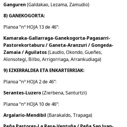
Ganguren
(Galdakao, Lezama, Zamudio)
8) GANEKOGORTA:
Planoa “nº HOJA 13 de 46”:
Kamaraka-Gallarraga-Ganekogorta-Pagasarri-
Pastorekortaburu / Ganeta-Aranzuri / Gongeda-
Zamaia / Aguilatos
(Laudio, Okondo, Gueñes,
Alonsotegi, Bilbo, Arrigorriaga, Arrankudiaga)
9) EZKERRALDEA ETA ENKARTERRIAK:
Planoa “nº HOJA 2 de 46”:
Serantes-Luzero
(Zierbena, Santurtzi)
Planoa “nº HOJA 10 de 46”:
Argalario-Mendibil
(Barakaldo, Trapaga)
Peña Pastores-La Rasa-Ventuña / Peña San Juan-