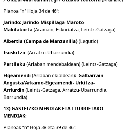
Planoa “nº Hoja 34 de 46”:
Jarindo: Jarindo-Mispillaga-Maroto-
Makilakorta
(Aramaio, Eskoriatza, Leintz-Gatzaga)
Albertia (Campa de Manzanilla)
(Legutio)
Isuskitza
(Arratzu-Ubarrundia)
Partileku
(Arlaban mendebaldean) (Leintz-Gatzaga)
Elgeamendi
(Arlaban ekialdean)
:
Galbarrain-
Angusta/Arkamo-Elgeamendi-
Urkitza-
Arriurdin
(Leintz-Gatzaga, Arratzu-Ubarrundia,
Barrundia)
13) GASTEIZKO MENDIAK ETA ITURRIETAKO
MENDIAK:
Planoak “nº Hoja 38 eta 39 de 46”: