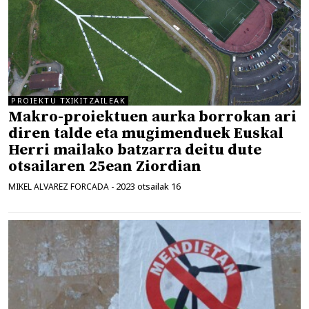
PROIEKTU TXIKITZAILEAK
Makro-proiektuen aurka borrokan ari
diren talde eta mugimenduek Euskal
Herri mailako batzarra deitu dute
otsailaren 25ean Ziordian
2023 otsailak 16
MIKEL ALVAREZ FORCADA
-