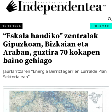
Edukira
salto
egin
MENUA
OROKORRA
EOLIKOAK
“Eskala handiko” zentralak
Gipuzkoan, Bizkaian eta
Araban, guztira 70 kokapen
baino gehiago
Jaurlaritzaren “Energia Berriztagarrien Lurralde Plan
Sektorialean”