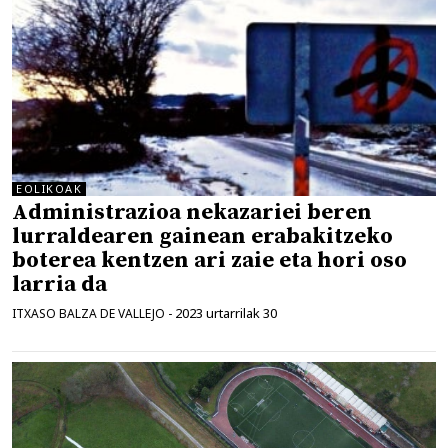
EOLIKOAK
Administrazioa nekazariei beren
lurraldearen gainean erabakitzeko
boterea kentzen ari zaie eta hori oso
larria da
2023 urtarrilak 30
ITXASO BALZA DE VALLEJO
-