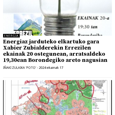
ENERGIA
Energiaz jarduteko elkartuko gara
Xabier Zubialderekin Errezilen
ekainak 20 ostegunean, arratsaldeko
19,30ean Borondegiko areto nagusian
2024 ekainak 17
IÑAKI ZULAIKA 'POTO'
-