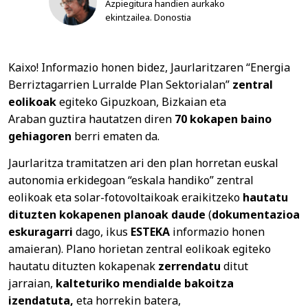
Azpiegitura handien aurkako
ekintzailea. Donostia
Kaixo! Informazio honen bidez, Jaurlaritzaren “Energia
Berriztagarrien Lurralde Plan Sektorialan”
zentral
eolikoak
egiteko Gipuzkoan, Bizkaian eta
Araban guztira hautatzen diren
70 kokapen baino
gehiagoren
berri ematen da.
Jaurlaritza tramitatzen ari den plan horretan euskal
autonomia erkidegoan “eskala handiko” zentral
eolikoak eta solar-fotovoltaikoak eraikitzeko
hautatu
dituzten kokapenen planoak daude
(
dokumentazioa
eskuragarri
dago, ikus
ESTEKA
informazio honen
amaieran). Plano horietan zentral eolikoak egiteko
hautatu dituzten kokapenak
zerrendatu
ditut
jarraian,
kalteturiko mendialde bakoitza
izendatuta,
eta horrekin batera,