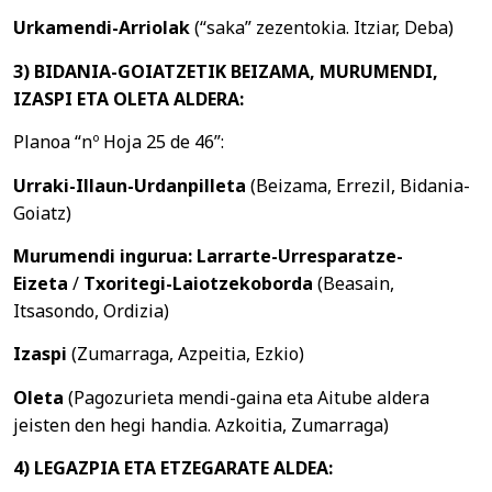
Urkamendi-Arriolak
(“saka” zezentokia. Itziar, Deba)
3) BIDANIA-GOIATZETIK BEIZAMA, MURUMENDI,
IZASPI ETA OLETA ALDERA:
Planoa “nº Hoja 25 de 46”:
Urraki-Illaun-Urdanpilleta
(Beizama, Errezil, Bidania-
Goiatz)
Murumendi ingurua: Larrarte-Urresparatze-
Eizeta
/
Txoritegi-Laiotzekoborda
(Beasain,
Itsasondo, Ordizia)
Izaspi
(Zumarraga, Azpeitia, Ezkio)
Oleta
(Pagozurieta mendi-gaina eta Aitube aldera
jeisten den hegi handia. Azkoitia, Zumarraga)
4) LEGAZPIA ETA ETZEGARATE ALDEA: