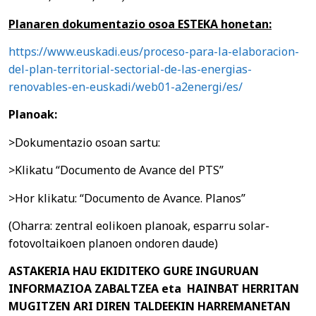
Planaren dokumentazio osoa ESTEKA honetan:
https://www.euskadi.eus/proceso-para-la-elaboracion-
del-plan-territorial-sectorial-de-las-energias-
renovables-en-euskadi/web01-a2energi/es/
Planoak:
>Dokumentazio osoan sartu:
>Klikatu “Documento de Avance del PTS”
>Hor klikatu: “Documento de Avance. Planos”
(Oharra: zentral eolikoen planoak, esparru solar-
fotovoltaikoen planoen ondoren daude)
ASTAKERIA HAU EKIDITEKO GURE INGURUAN
INFORMAZIOA ZABALTZEA eta HAINBAT HERRITAN
MUGITZEN ARI DIREN TALDEEKIN HARREMANETAN