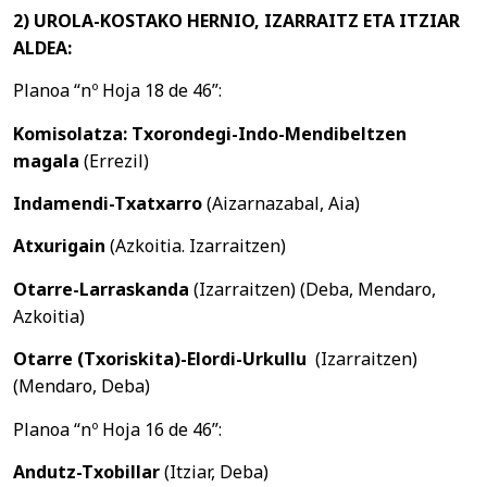
2) UROLA-KOSTAKO HERNIO, IZARRAITZ ETA ITZIAR
ALDEA:
Planoa “nº Hoja 18 de 46”:
Komisolatza:
Txorondegi-Indo-Mendibeltzen
magala
(Errezil)
Indamendi-Txatxarro
(Aizarnazabal, Aia)
Atxurigain
(Azkoitia. Izarraitzen)
Otarre-Larraskanda
(Izarraitzen) (Deba, Mendaro,
Azkoitia)
Otarre (Txoriskita)-Elordi-Urkullu
(Izarraitzen)
(Mendaro, Deba)
Planoa “nº Hoja 16 de 46”:
Andutz-Txobillar
(Itziar, Deba)