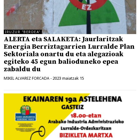
IRUZUR "BERDEA"
ALERTA eta SALAKETA: Jaurlaritzak
Energia Berriztagarrien Lurralde Plan
Sektoriala onartu du eta alegazioak
egiteko 45 egun balioduneko epea
zabaldu du
2023 maiatzak 15
MIKEL ALVAREZ FORCADA
-