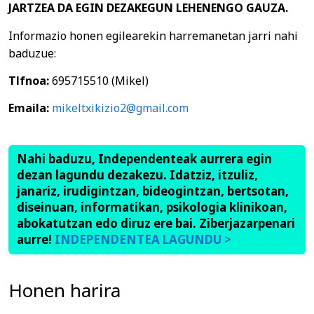
JARTZEA DA EGIN DEZAKEGUN LEHENENGO GAUZA.
Informazio honen egilearekin harremanetan jarri nahi
baduzue:
Tlfnoa:
695715510 (Mikel)
Emaila:
mikeltxikizio2@gmail.com
Nahi baduzu, Independenteak aurrera egin
dezan lagundu dezakezu. Idatziz, itzuliz,
janariz, irudigintzan, bideogintzan, bertsotan,
diseinuan, informatikan, psikologia klinikoan,
abokatutzan edo diruz ere bai. Ziberjazarpenari
aurre!
INDEPENDENTEA LAGUNDU >
Honen harira