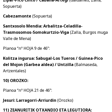
Zipar-Pico Cinto / Cabaña-Artegi
(Galdames, Zalla,
Sopuerta)
Cabezamonte
(Sopuerta)
Santxosolo Mendia: Arbalitza-Celadilla-
Trasmosomos-Somokurtzio-Viga
(Zalla, Burgos muga
Valle de Mena)
Planoa “nº HOJA 9 de 46”:
Kolitza ingurua: Sabugal-Los Tueros / Guinea-Pico
del Mojon (Garbea aldea) / Untzilla
(Balmaseda,
Artzentales)
10) OROZKO:
Planoa “nº HOJA 21 de 46”:
Jesuri: Larragorri-Arriurdin
(Orozko)
11) ZEANURITIK OTXANDIO ETA LEGUTIORA: