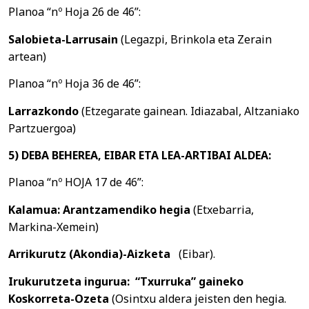
Planoa “nº Hoja 26 de 46”:
Salobieta-Larrusain
(Legazpi, Brinkola eta Zerain
artean)
Planoa “nº Hoja 36 de 46”:
Larrazkondo
(Etzegarate gainean. Idiazabal, Altzaniako
Partzuergoa)
5) DEBA BEHEREA, EIBAR ETA LEA-ARTIBAI ALDEA:
Planoa “nº HOJA 17 de 46”:
Kalamua: Arantzamendiko hegia
(Etxebarria,
Markina-Xemein)
Arrikurutz (Akondia)-Aizketa
(Eibar).
Irukurutzeta ingurua:
“Txurruka” gaineko
Koskorreta-Ozeta
(Osintxu aldera jeisten den hegia.