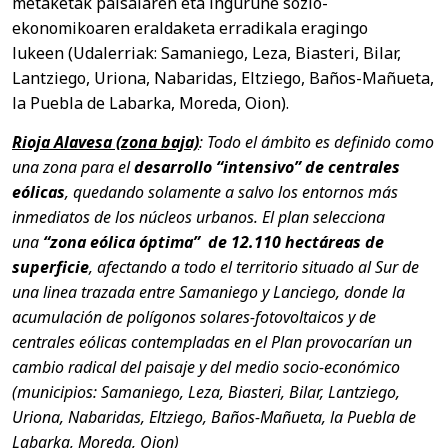
metaketak paisaiaren eta ingurune sozio-
ekonomikoaren eraldaketa erradikala eragingo
lukeen (Udalerriak: Samaniego, Leza, Biasteri, Bilar,
Lantziego, Uriona, Nabaridas, Eltziego, Baños-Mañueta,
la Puebla de Labarka, Moreda, Oion).
Rioja Alavesa (zona baja)
: Todo el ámbito es definido como
una zona para el
desarrollo “intensivo” de centrales
eólicas
, quedando solamente a salvo los entornos más
inmediatos de los núcleos urbanos. El plan selecciona
una
“zona eólica óptima” de 12.110 hectáreas de
superficie
, afectando a todo el territorio situado al Sur de
una linea trazada entre Samaniego y Lanciego, donde la
acumulación de pol
í
gonos solares-fotovoltaicos y de
centrales eólicas contempladas en el Plan provocarían un
cambio radical del paisaje y del medio socio-económico
(municipios: Samaniego, Leza, Biasteri, Bilar, Lantziego,
Uriona, Nabaridas, Eltziego, Baños-Mañueta, la Puebla de
Labarka, Moreda, Oion)