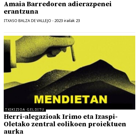
Amaia Barredoren adierazpenei
erantzuna
2023 irailak 23
ITXASO BALZA DE VALLEJO
-
TXIKIZIOA GELDITU
Herri-alegazioak Irimo eta Izaspi-
Oletako zentral eolikoen proiektuen
aurka