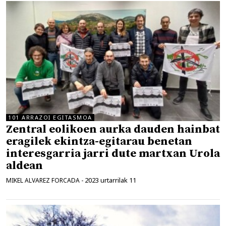
101 ARRAZOI EGITASMOA
Zentral eolikoen aurka dauden hainbat
eragilek ekintza-egitarau benetan
interesgarria jarri dute martxan Urola
aldean
2023 urtarrilak 11
MIKEL ALVAREZ FORCADA
-