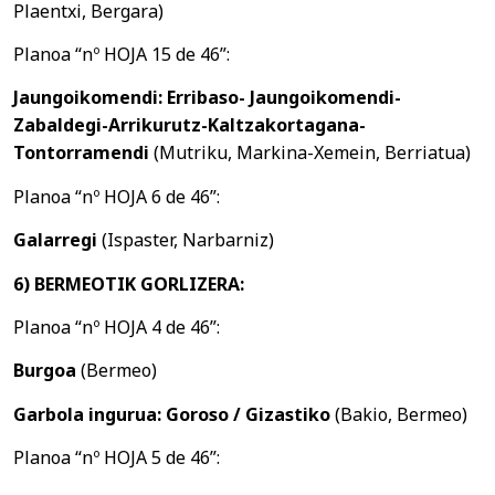
Plaentxi, Bergara)
Planoa “nº HOJA 15 de 46”:
Jaungoikomendi: Erribaso- Jaungoikomendi-
Zabaldegi-Arrikurutz-Kaltzakortagana-
Tontorramendi
(Mutriku, Markina-Xemein, Berriatua)
Planoa “nº HOJA 6 de 46”:
Galarregi
(Ispaster, Narbarniz)
6) BERMEOTIK GORLIZERA:
Planoa “nº HOJA 4 de 46”:
Burgoa
(Bermeo)
Garbola ingurua: Goroso / Gizastiko
(Bakio, Bermeo)
Planoa “nº HOJA 5 de 46”: