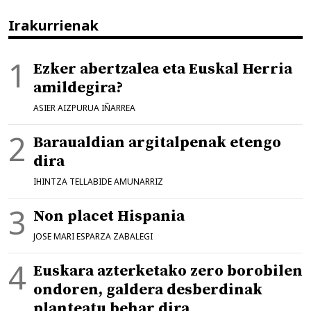
Irakurrienak
Ezker abertzalea eta Euskal Herria
amildegira?
ASIER AIZPURUA IÑARREA
Baraualdian argitalpenak etengo
dira
IHINTZA TELLABIDE AMUNARRIZ
Non placet Hispania
JOSE MARI ESPARZA ZABALEGI
Euskara azterketako zero borobilen
ondoren, galdera desberdinak
planteatu behar dira