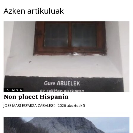
Azken artikuluak
ESPAINIA
Non placet Hispania
JOSE MARI ESPARZA ZABALEGI
-
2026 abuztuak 5