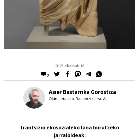
2025 ekainak 16
2
Asier Bastarrika Gorostiza
Okina eta aita. Basabizizalea. Aia
Trantsizio ekosozialeko lana burutzeko
jarraibideak: