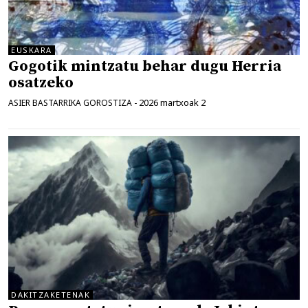
EUSKARA
Gogotik mintzatu behar dugu Herria
osatzeko
2026 martxoak 2
ASIER BASTARRIKA GOROSTIZA
-
DAKITZAKETENAK