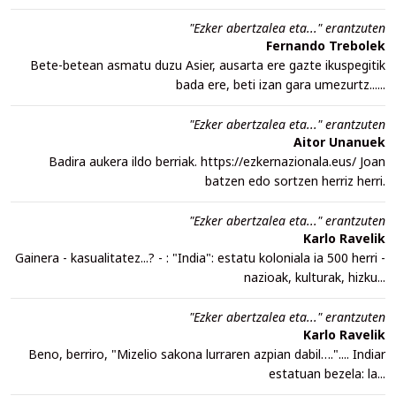
"Ezker abertzalea eta..." erantzuten
Fernando Trebolek
Bete-betean asmatu duzu Asier, ausarta ere gazte ikuspegitik
bada ere, beti izan gara umezurtz......
"Ezker abertzalea eta..." erantzuten
Aitor Unanuek
Badira aukera ildo berriak. https://ezkernazionala.eus/ Joan
batzen edo sortzen herriz herri.
"Ezker abertzalea eta..." erantzuten
Karlo Ravelik
Gainera - kasualitatez...? - : "India": estatu koloniala ia 500 herri -
nazioak, kulturak, hizku...
"Ezker abertzalea eta..." erantzuten
Karlo Ravelik
Beno, berriro, "Mizelio sakona lurraren azpian dabil….".... Indiar
estatuan bezela: la...