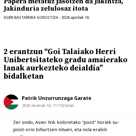
Papera metatuz jasotzen da Jakintza,
Jakinduria zelulosaz itota
2026 apirilak 16
ASIER BASTARRIKA GOROSTIZA
-
2 erantzun “Goi Talaiako Herri
Unibertsitateko gradu amaierako
lanak aurkezteko deialdia”
bidalketan
Patrik Unzurrunzaga Garate
2025 ekainak 16, 11:17(r)etan
Zer ondo, Asier. Nik koloretako “posit” horiek su-
posit-orio bihurtzen nituen, eta nola erabili