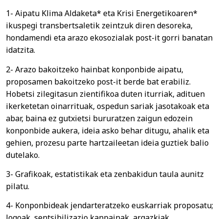
1- Aipatu Klima Aldaketa* eta Krisi Energetikoaren*
ikuspegi transbertsaletik zeintzuk diren desoreka,
hondamendi eta arazo ekosozialak post-it gorri banatan
idatzita.
2- Arazo bakoitzeko hainbat konponbide aipatu,
proposamen bakoitzeko post-it berde bat erabiliz.
Hobetsi zilegitasun zientifikoa duten iturriak, adituen
ikerketetan oinarrituak, ospedun sariak jasotakoak eta
abar, baina ez gutxietsi bururatzen zaigun edozein
konponbide aukera, ideia asko behar ditugu, ahalik eta
gehien, prozesu parte hartzaileetan ideia guztiek balio
dutelako.
3- Grafikoak, estatistikak eta zenbakidun taula aunitz
pilatu.
4- Konponbideak jendarteratzeko euskarriak proposatu;
logoak, sentsibilizazio kanpainak, argazkiak,