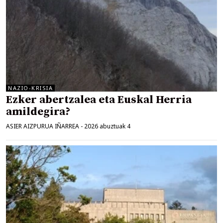
NAZIO-KRISIA
Ezker abertzalea eta Euskal Herria
amildegira?
ASIER AIZPURUA IÑARREA
-
2026 abuztuak 4