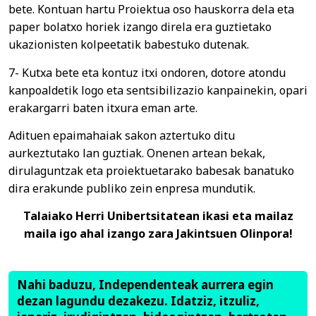
bete. Kontuan hartu Proiektua oso hauskorra dela eta
paper bolatxo horiek izango direla era guztietako
ukazionisten kolpeetatik babestuko dutenak.
7- Kutxa bete eta kontuz itxi ondoren, dotore atondu
kanpoaldetik logo eta sentsibilizazio kanpainekin, opari
erakargarri baten itxura eman arte.
Adituen epaimahaiak sakon aztertuko ditu
aurkeztutako lan guztiak. Onenen artean bekak,
dirulaguntzak eta proiektuetarako babesak banatuko
dira erakunde publiko zein enpresa mundutik.
Talaiako Herri Unibertsitatean ikasi eta mailaz
maila igo ahal izango zara Jakintsuen Olinpora!
Nahi baduzu, Independenteak aurrera egin
dezan lagundu dezakezu. Idatziz, itzuliz,