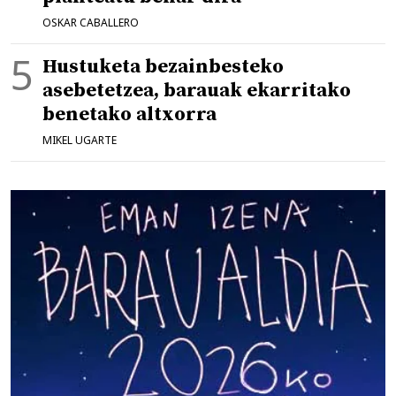
OSKAR CABALLERO
Hustuketa bezainbesteko
asebetetzea, barauak ekarritako
benetako altxorra
MIKEL UGARTE