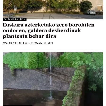
OLDARRALDIA
Euskara azterketako zero borobilen
ondoren, galdera desberdinak
planteatu behar dira
OSKAR CABALLERO
-
2026 abuztuak 3