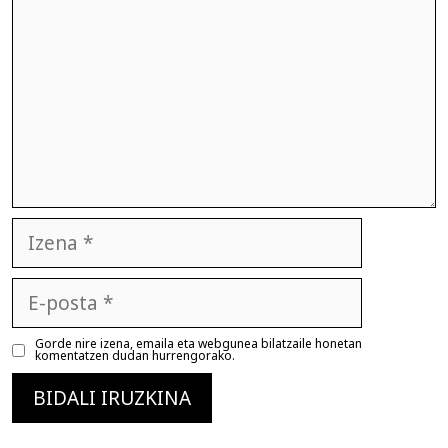
Izena
E-
posta
Gorde nire izena, emaila eta webgunea bilatzaile honetan
komentatzen dudan hurrengorako.