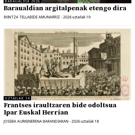
BARAUALDIA 2026
Baraualdian argitalpenak etengo dira
IHINTZA TELLABIDE AMUNARRIZ
-
2026 uztailak 19
UZTAILAK 14
Frantses iraultzaren bide odoltsua
Ipar Euskal Herrian
JOSEBA AURKENERENA BARANDIARAN
-
2026 uztailak 18