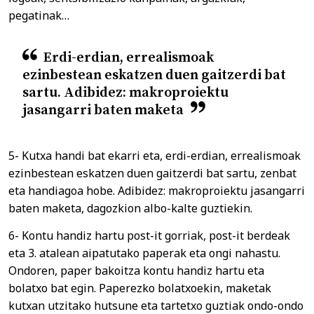
pegatinak…
Erdi-erdian, errealismoak
ezinbestean eskatzen duen gaitzerdi bat
sartu. Adibidez: makroproiektu
jasangarri baten maketa
5- Kutxa handi bat ekarri eta, erdi-erdian, errealismoak
ezinbestean eskatzen duen gaitzerdi bat sartu, zenbat
eta handiagoa hobe. Adibidez: makroproiektu jasangarri
baten maketa, dagozkion albo-kalte guztiekin.
6- Kontu handiz hartu post-it gorriak, post-it berdeak
eta 3. atalean aipatutako paperak eta ongi nahastu.
Ondoren, paper bakoitza kontu handiz hartu eta
bolatxo bat egin. Paperezko bolatxoekin, maketak
kutxan utzitako hutsune eta tartetxo guztiak ondo-ondo