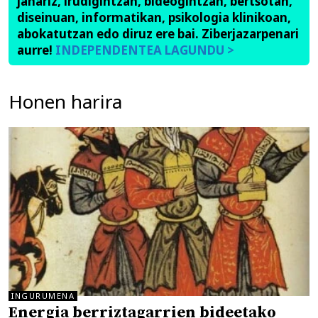
janariz, irudigintzan, bideogintzan, bertsotan,
diseinuan, informatikan, psikologia klinikoan,
abokatutzan edo diruz ere bai. Ziberjazarpenari
aurre!
INDEPENDENTEA LAGUNDU >
Honen harira
INGURUMENA
Energia berriztagarrien bideetako