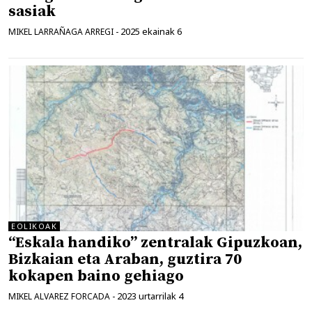
sasiak
2025 ekainak 6
MIKEL LARRAÑAGA ARREGI
-
EOLIKOAK
“Eskala handiko” zentralak Gipuzkoan,
Bizkaian eta Araban, guztira 70
kokapen baino gehiago
2023 urtarrilak 4
MIKEL ALVAREZ FORCADA
-