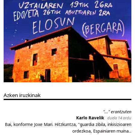
Azken iruzkinak
"..." erantzuten
Karlo Ravelik
duela 14 ordu
Bai, konforme Joxe Mari. Hitzkuntza, "guardia zibila, inkisizioaren
ordezkoa, Espainiaren muina...