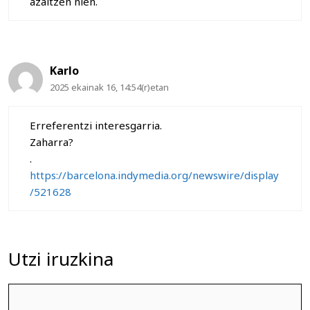
azaltzen nien.
Karlo
2025 ekainak 16, 14:54(r)etan
Erreferentzi interesgarria.
Zaharra?
.
https://barcelona.indymedia.org/newswire/display
/521628
Utzi iruzkina
Iruzkina