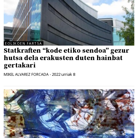
EOLIKOEN FARTSA
Statkraften “kode etiko sendoa” gezur
hutsa dela erakusten duten hainbat
gertakari
2022 urriak 8
MIKEL ALVAREZ FORCADA
-