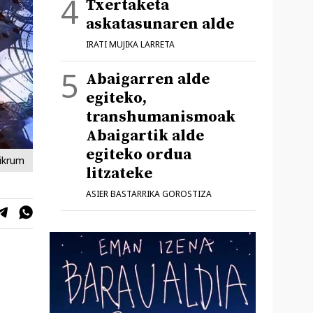
Txertaketa
askatasunaren alde
IRATI MUJIKA LARRETA
Abaigarren alde
egiteko,
transhumanismoak
Abaigartik alde
egiteko ordua
ikrum
litzateke
ASIER BASTARRIKA GOROSTIZA