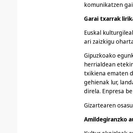
komunikatzen gai
Garai txarrak liri
Euskal kulturgile
ari zaizkigu ohart
Gipuzkoako egunka
herrialdean eteki
txikiena ematen d
gehienak lur, land
direla. Enpresa b
Gizartearen osasun
Amildegiranzko a