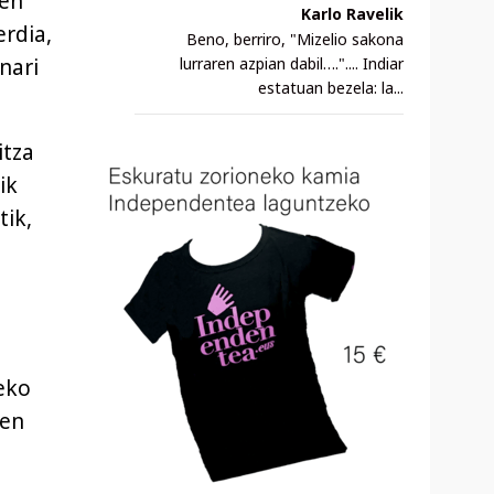
ren
Karlo Ravelik
erdia,
Beno, berriro, "Mizelio sakona
nari
lurraren azpian dabil….".... Indiar
estatuan bezela: la...
zitza
ik
tik,
eko
ren