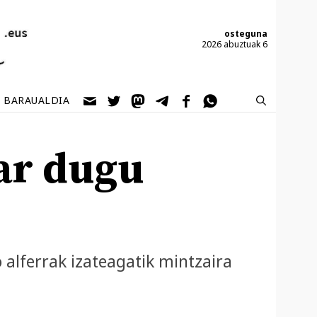
osteguna
2026 abuztuak 6
BARAUALDIA
ar dugu
alferrak izateagatik mintzaira