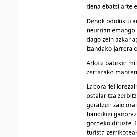
dena ebatsi arte 
Denok odolustu a
neurrian emango di
dago zein azkar a
izandako jarrera 
Arlote batekin mil
zertarako mantend
Laborariei lorezai
ostalaritza zerbit
geratzen zaie ora
handikiei ganoraz
gordeko dituzte. I
turista zerrikote