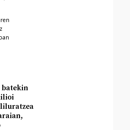
iren
z
roan
 batekin
lioi
liluratzea
araian,
o