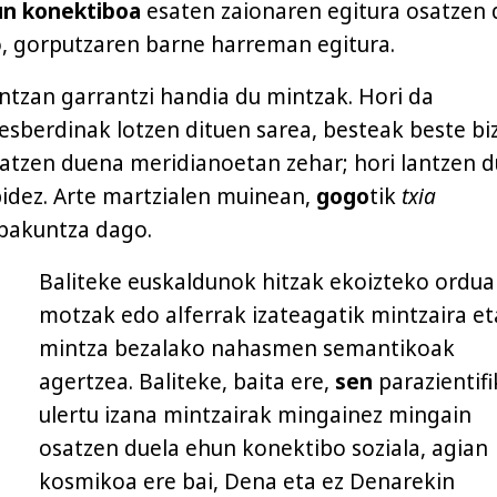
n konektiboa
esaten zaionaren egitura osatzen 
o, gorputzaren barne harreman egitura.
ntzan garrantzi handia du mintzak. Hori da
esberdinak lotzen dituen sarea, besteak beste biz
ratzen duena meridianoetan zehar; hori lantzen d
idez. Arte martzialen muinean,
gogo
tik
txia
bakuntza dago.
Baliteke euskaldunok hitzak ekoizteko ordu
motzak edo alferrak izateagatik mintzaira et
mintza bezalako nahasmen semantikoak
agertzea. Baliteke, baita ere,
sen
parazientifi
ulertu izana mintzairak mingainez mingain
osatzen duela ehun konektibo soziala, agian
kosmikoa ere bai, Dena eta ez Denarekin