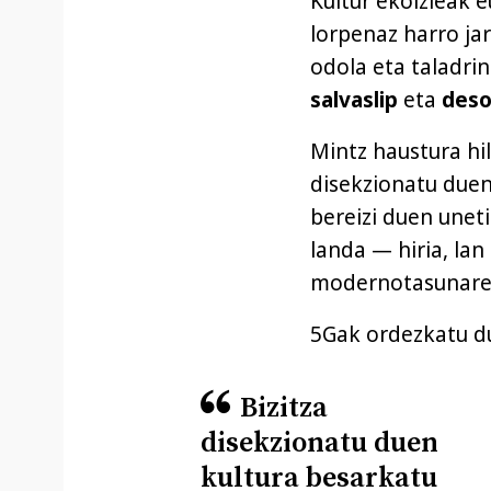
Kultur ekoizleak 
lorpenaz harro jar
odola eta taladrin
salvaslip
eta
deso
Mintz haustura hi
disekzionatu duen
bereizi duen unet
landa — hiria, lan
modernotasunaren
5Gak ordezkatu 
Bizitza
disekzionatu duen
kultura besarkatu