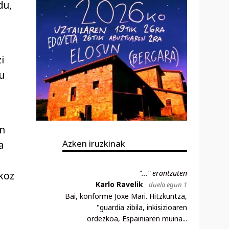
du,
i
u
an
Azken iruzkinak
a
"..." erantzuten
koz
Karlo Ravelik
duela egun 1
Bai, konforme Joxe Mari. Hitzkuntza,
"guardia zibila, inkisizioaren
ordezkoa, Espainiaren muina...