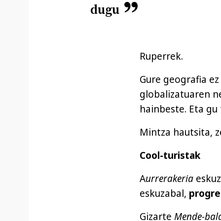
dugu
Ruperrek.
Gure geografia ez
globalizatuaren n
hainbeste. Eta gu
Mintza hautsita, z
Cool-turistak
A
urrerakeria
eskuz
eskuzabal,
progre
Gizarte
Mende-bal