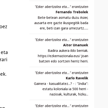
"Ezker abertzalea eta..." erantzuten
Fernando Trebolek
Bete-betean asmatu duzu Asier,
ausarta ere gazte ikuspegitik bada
koez
ere, beti izan gara umezurtz......
"Ezker abertzalea eta..." erantzuten
Aitor Unanuek
Badira aukera ildo berriak.
 eta
https://ezkernazionala.eus/ Joan
rari
batzen edo sortzen herriz herri.
k
"Ezker abertzalea eta..." erantzuten
ek.
Karlo Ravelik
Gainera - kasualitatez...? - : "India":
estatu koloniala ia 500 herri -
nazioak, kulturak, hizku...
"Ezker abertzalea eta..." erantzuten