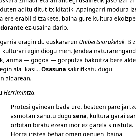
euskara zimaur eta arrandegi usainetik jaso izana
duten aditu ditut txikitatik. Apaingarri modura iz
a ere erabil ditzakete, baina gure kultura ekoizpe
dorante
ez-usaina dario.
lgarria eragin du euskararen
Unibertsioraketak
. Bi
 kulturari egin diogu men. Jendea naturarengand
ik, arima — gogoa — gorputza bakoitza bere alde
 egin ala ikasi…
Osasuna
sakrifikatu dugu
 aldarean.
du
Herrimintza
.
Protesi gainean bada ere, besteen pare jartz
asmotan xahutu dugu
sena
, kultura garailea
orbitan biratu ezean inor ez garela sinistuta.
Horra iristea behar omen genuen, baina