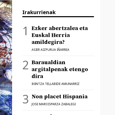
Irakurrienak
Ezker abertzalea eta
Euskal Herria
amildegira?
ASIER AIZPURUA IÑARREA
Baraualdian
argitalpenak etengo
dira
IHINTZA TELLABIDE AMUNARRIZ
Non placet Hispania
JOSE MARI ESPARZA ZABALEGI