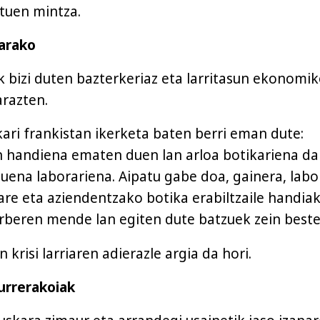
tuen mintza.
karako
ak bizi duten bazterkeriaz eta larritasun ekonomi
arazten.
ri frankistan ikerketa baten berri eman dute:
n handiena ematen duen lan arloa botikariena da
uena laborariena. Aipatu gabe doa, gainera, labo
are eta aziendentzako botika erabiltzaile handia
erberen mende lan egiten dute batzuek zein beste
 krisi larriaren adierazle argia da hori.
urrerakoiak