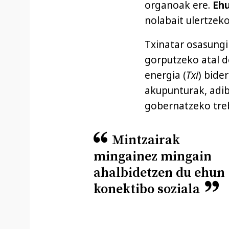
organoak ere.
Ehu
nolabait ulertzek
Txinatar osasungi
gorputzeko atal d
energia (
Txi
) bide
akupunturak, adib
gobernatzeko tre
Mintzairak
mingainez mingain
ahalbidetzen du ehun
konektibo soziala