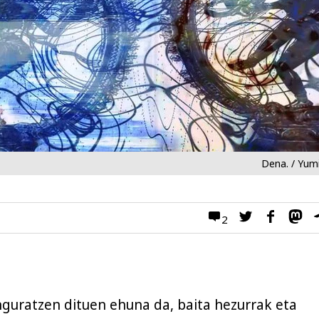
Dena. / Yum
2
nguratzen dituen ehuna da, baita hezurrak eta