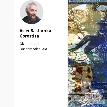
Asier Bastarrika
Gorostiza
Okina eta aita.
Basabizizalea. Aia