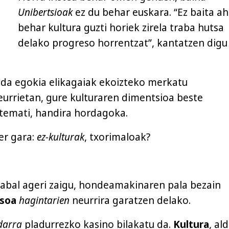
Unibertsioak
ez du behar euskara. “Ez baita a
behar kultura guzti horiek zirela traba hutsa
delako progreso horrentzat”, kantatzen digu
 da egokia elikagaiak ekoizteko merkatu
eurrietan, gure kulturaren dimentsioa beste
 temati, handira hordagoka.
er gara:
ez-kulturak
, txorimaloak?
abal ageri zaigu, hondeamakinaren pala bezain
soa
hagintarien
neurrira garatzen delako.
darra
pladurrezko kasino bilakatu da.
Kultura
, ald