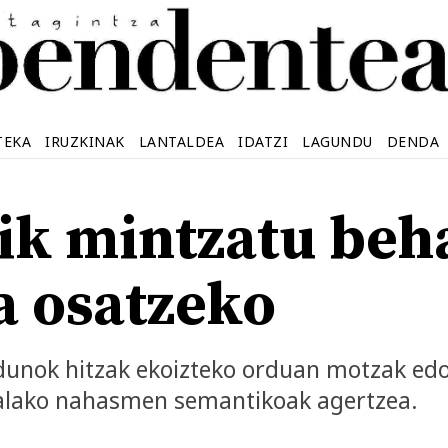
TEKA
IRUZKINAK
LANTALDEA
IDATZI
LAGUNDU
DENDA
ik mintzatu beh
a osatzeko
dunok hitzak ekoizteko orduan motzak edo 
alako nahasmen semantikoak agertzea.