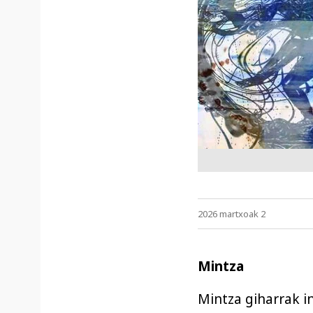
2026 martxoak 2
Mintza
Mintza giharrak i