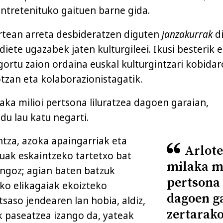
entretenituko gaituen barne gida.
rtean arreta desbideratzen diguten
janzakurrak
d
ete ugazabek jaten kulturgileei. Ikusi besterik e
gortu zaion ordaina euskal kulturgintzari kobida
otzan eta kolaborazionistagatik.
aka milioi pertsona liluratzea dagoen garaian,
u lau katu negarti.
ntza, azoka apaingarriak eta
Arlote
zuak eskaintzeko tartetxo bat
milaka mi
ingoz; agian baten batzuk
pertsona 
ko elikagaiak ekoizteko
dagoen g
tsaso jendearen lan hobia, aldiz,
zertarak
ak paseatzea izango da, yateak