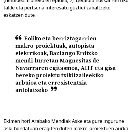
(helbidea: Iruñeko errepidea, 7). Deialdia Euskal Herriko
talde eta pertsona interesatu guztiei zabaltzeko
eskatzen dute.
Eoliko eta berriztagarrien
makro-proiektuak, autopista
elektrikoak, Baztango Erdizko
mendi-lurretan Magnesitas de
Navarraren egitasmoa, AHT eta gisa
bereko proiektu txikitzaileekiko
arbuioa eta erresistentzia
antolatzeko
Ekimen hori Arabako Mendiak Aske eta gure ingurune
aski hondatuan eragiten duten makro-proiektuen aurka