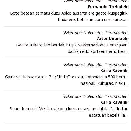
"Ezker abertzalea eta..." erantzuten
Fernando Trebolek
Bete-betean asmatu duzu Asier, ausarta ere gazte ikuspegitik
bada ere, beti izan gara umezurtz......
"Ezker abertzalea eta..." erantzuten
Aitor Unanuek
Badira aukera ildo berriak. https://ezkernazionala.eus/ Joan
batzen edo sortzen herriz herri.
"Ezker abertzalea eta..." erantzuten
Karlo Ravelik
Gainera - kasualitatez...? - : "India": estatu koloniala ia 500 herri -
nazioak, kulturak, hizku...
"Ezker abertzalea eta..." erantzuten
Karlo Ravelik
Beno, berriro, "Mizelio sakona lurraren azpian dabil….".... Indiar
estatuan bezela: la...