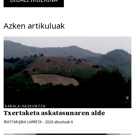
Azken artikuluak
KABALA-HAZKUNTZA
Txertaketa askatasunaren alde
IRATI MUJIKA LARRETA
-
2026 abuztuak 6