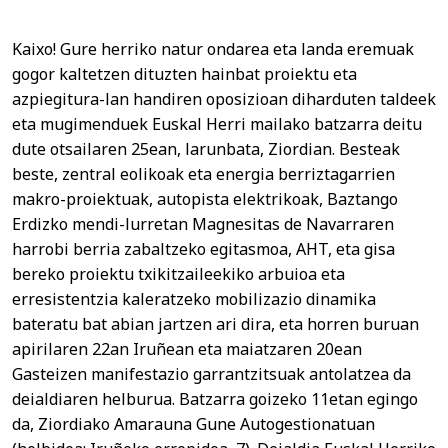
Kaixo! Gure herriko natur ondarea eta landa eremuak
gogor kaltetzen dituzten hainbat proiektu eta
azpiegitura-lan handiren oposizioan diharduten taldeek
eta mugimenduek Euskal Herri mailako batzarra deitu
dute otsailaren 25ean, larunbata, Ziordian. Besteak
beste, zentral eolikoak eta energia berriztagarrien
makro-proiektuak, autopista elektrikoak, Baztango
Erdizko mendi-lurretan Magnesitas de Navarraren
harrobi berria zabaltzeko egitasmoa, AHT, eta gisa
bereko proiektu txikitzaileekiko arbuioa eta
erresistentzia kaleratzeko mobilizazio dinamika
bateratu bat abian jartzen ari dira, eta horren buruan
apirilaren 22an Iruñean eta maiatzaren 20ean
Gasteizen manifestazio garrantzitsuak antolatzea da
deialdiaren helburua. Batzarra goizeko 11etan egingo
da, Ziordiako Amarauna Gune Autogestionatuan