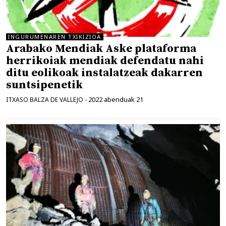
INGURUMENAREN TXIKIZIOA
Arabako Mendiak Aske plataforma
herrikoiak mendiak defendatu nahi
ditu eolikoak instalatzeak dakarren
suntsipenetik
2022 abenduak 21
ITXASO BALZA DE VALLEJO
-