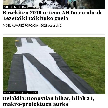
AHTREN OBRA
Bazekiten 2010 urtean AHTaren obrak
Lezetxiki txikituko zuela
2023 otsailak 2
MIKEL ALVAREZ FORCADA
-
MAKRO-PROIEKTUAK
Deialdia: Donostian bihar, hilak 21,
makro-proiektuen aurka