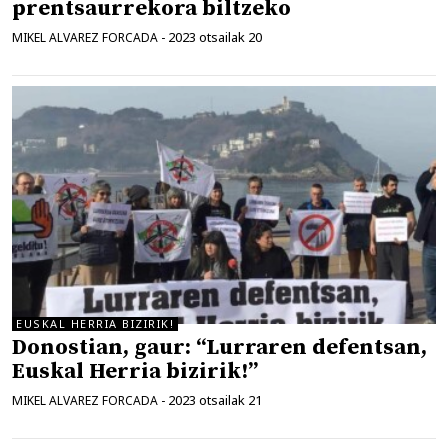
prentsaurrekora biltzeko
2023 otsailak 20
MIKEL ALVAREZ FORCADA
-
EUSKAL HERRIA BIZIRIK!
Donostian, gaur: “Lurraren defentsan,
Euskal Herria bizirik!”
2023 otsailak 21
MIKEL ALVAREZ FORCADA
-