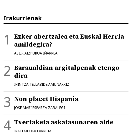
Irakurrienak
Ezker abertzalea eta Euskal Herria
amildegira?
ASIER AIZPURUA IÑARREA
Baraualdian argitalpenak etengo
dira
IHINTZA TELLABIDE AMUNARRIZ
Non placet Hispania
JOSE MARI ESPARZA ZABALEGI
Txertaketa askatasunaren alde
IRATI MUJIKA LARRETA