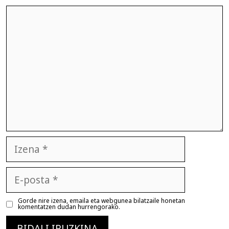
Iruzkina
Izena
E-
posta
Gorde nire izena, emaila eta webgunea bilatzaile honetan
komentatzen dudan hurrengorako.