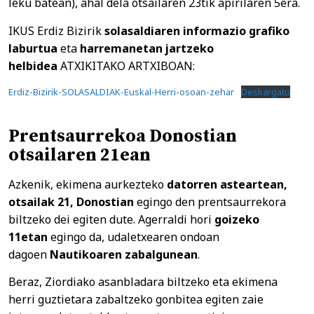
leku batean), ahal dela otsailaren 23tik apirilaren 5era.
IKUS Erdiz Bizirik
solasaldiaren informazio grafiko
laburtua
eta
harremanetan jartzeko
helbidea
ATXIKITAKO ARTXIBOAN:
Erdiz-Bizirik-SOLASALDIAK-Euskal-Herri-osoan-zehar
Deskargatu
Prentsaurrekoa Donostian
otsailaren 21ean
Azkenik, ekimena aurkezteko
datorren asteartean,
otsailak 21, Donostian
egingo den prentsaurrekora
biltzeko dei egiten dute. Agerraldi hori
goizeko
11etan
egingo da, udaletxearen ondoan
dagoen
Nautikoaren zabalgunean
.
Beraz, Ziordiako asanbladara biltzeko eta ekimena
herri guztietara zabaltzeko gonbitea egiten zaie