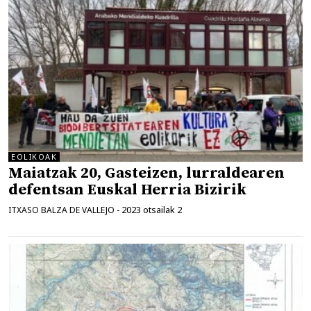
EOLIKOAK
Maiatzak 20, Gasteizen, lurraldearen
defentsan Euskal Herria Bizirik
2023 otsailak 2
ITXASO BALZA DE VALLEJO
-