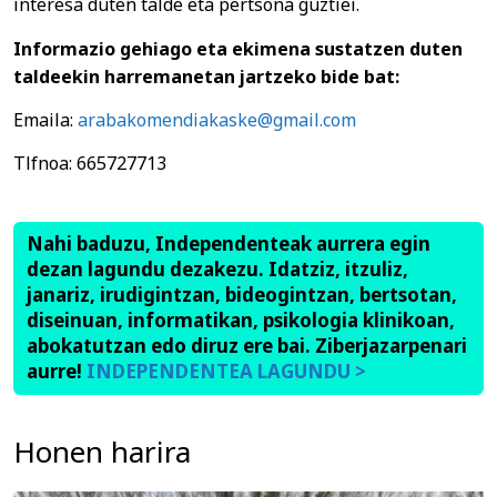
interesa duten talde eta pertsona guztiei.
Informazio gehiago eta ekimena sustatzen duten
taldeekin harremanetan jartzeko bide bat:
Emaila:
arabakomendiakaske@gmail.com
Tlfnoa: 665727713
Nahi baduzu, Independenteak aurrera egin
dezan lagundu dezakezu. Idatziz, itzuliz,
janariz, irudigintzan, bideogintzan, bertsotan,
diseinuan, informatikan, psikologia klinikoan,
abokatutzan edo diruz ere bai. Ziberjazarpenari
aurre!
INDEPENDENTEA LAGUNDU >
Honen harira