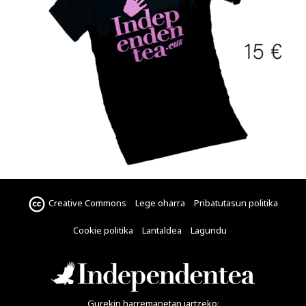
Creative Commons
Lege oharra
Pribatutasun politika
Cookie politika
Lantaldea
Lagundu
Gurekin harremanetan jartzeko: