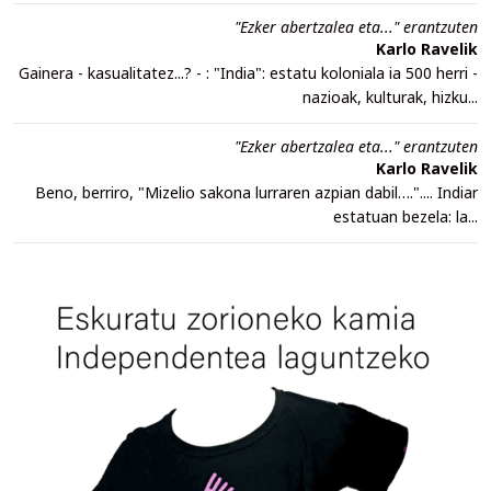
"Ezker abertzalea eta..." erantzuten
Karlo Ravelik
Gainera - kasualitatez...? - : "India": estatu koloniala ia 500 herri -
nazioak, kulturak, hizku...
"Ezker abertzalea eta..." erantzuten
Karlo Ravelik
Beno, berriro, "Mizelio sakona lurraren azpian dabil….".... Indiar
estatuan bezela: la...