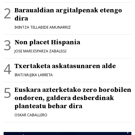
Baraualdian argitalpenak etengo
dira
IHINTZA TELLABIDE AMUNARRIZ
Non placet Hispania
JOSE MARI ESPARZA ZABALEGI
Txertaketa askatasunaren alde
IRATI MUJIKA LARRETA
Euskara azterketako zero borobilen
ondoren, galdera desberdinak
planteatu behar dira
OSKAR CABALLERO