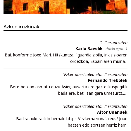
Azken iruzkinak
"..." erantzuten
Karlo Ravelik
duela egun 1
Bai, konforme Joxe Mari. Hitzkuntza, "guardia zibila, inkisizioaren
ordezkoa, Espainiaren muina...
"Ezker abertzalea eta..." erantzuten
Fernando Trebolek
Bete-betean asmatu duzu Asier, ausarta ere gazte ikuspegitik
bada ere, beti izan gara umezurtz......
"Ezker abertzalea eta..." erantzuten
Aitor Unanuek
Badira aukera ildo berriak. https://ezkernazionala.eus/ Joan
batzen edo sortzen herriz herri.