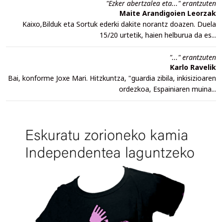
"Ezker abertzalea eta..." erantzuten
Maite Arandigoien Leorzak
Kaixo,Bilduk eta Sortuk ederki dakite norantz doazen. Duela
15/20 urtetik, haien helburua da es...
"..." erantzuten
Karlo Ravelik
Bai, konforme Joxe Mari. Hitzkuntza, "guardia zibila, inkisizioaren
ordezkoa, Espainiaren muina...