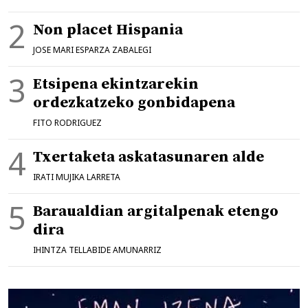
Non placet Hispania
JOSE MARI ESPARZA ZABALEGI
Etsipena ekintzarekin
ordezkatzeko gonbidapena
FITO RODRIGUEZ
Txertaketa askatasunaren alde
IRATI MUJIKA LARRETA
Baraualdian argitalpenak etengo
dira
IHINTZA TELLABIDE AMUNARRIZ