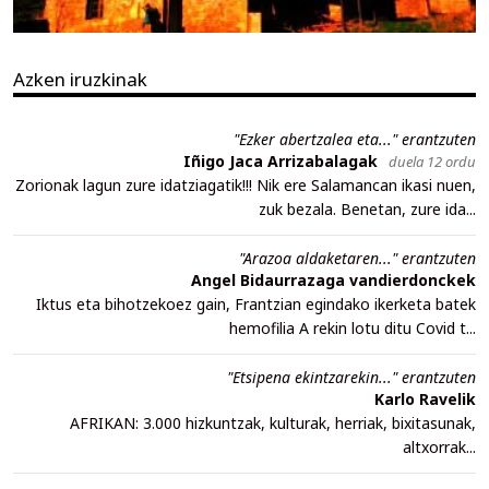
Azken iruzkinak
"Ezker abertzalea eta..." erantzuten
Iñigo Jaca Arrizabalagak
duela 12 ordu
Zorionak lagun zure idatziagatik!!! Nik ere Salamancan ikasi nuen,
zuk bezala. Benetan, zure ida...
"Arazoa aldaketaren..." erantzuten
Angel Bidaurrazaga vandierdonckek
Iktus eta bihotzekoez gain, Frantzian egindako ikerketa batek
hemofilia A rekin lotu ditu Covid t...
"Etsipena ekintzarekin..." erantzuten
Karlo Ravelik
AFRIKAN: 3.000 hizkuntzak, kulturak, herriak, bixitasunak,
altxorrak...