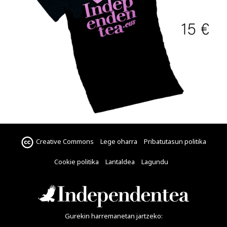
Creative Commons
Lege oharra
Pribatutasun politika
Cookie politika
Lantaldea
Lagundu
Gurekin harremanetan jartzeko: