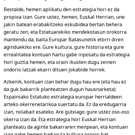
Bestalde, hemen aplikatu den estrategia hori ez da
propioa izan. Gure ustez, hemen, Euskal Herrian, une
jakin batean erabakitzeko eskubidea bertan behera
geratu zen, eta Estatuarekiko mendekotasun orokorra
mantendu da, baita Europar Batasunetik etorri diren
aginduekiko ere. Gure kultura, gure historia eta gure
errealitatea kontuan hartu gabe inposatu da estrategia
hori guztia hemen, eta orain ikusten dugu zeinen
ondorio latzak ekarri dituen jokabide horrek.
Azkenik, kontuan izan behar dugu hau ere (eta hau ez
da guk bakarrik planteatzen dugun hausnarketa):
Espainiako Estatuko estrategia europar herrialdeen
arteko okerrenetarikoa suertatu da. Ez da eredugarria
izan, nolabait esateko. Are gutxiago; gure ustez oso-oso
okerra izan da. Eta estrategia hori Euskal Herrian
planteatu da aginte bakarraren menpean, eta kontuan
izan gabe hemen badugula kultura propio bat,