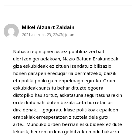
Mikel Alzuart Zaldain
2021 azaroak 23, 22:47(r)etan
Nahastu egin ginen ustez politikaz zerbait
ulertzen genuelakoan, Nazio Batuen Erakundeak
giza eskubideak ez zituen izendatu zibilizazio
honen garapen eredugarria bermatzeko; baizik
eta poliki poliki gu menpekoago egiteko. Orain
eskubideak suntsitu behar dituzte egoera
distopiko hau sortuz, askatasuna segurtasunarekin
ordezkatu nahi duten bezala….eta horretan ari
dira denak……gogoratu klase politikoak epaileen
erabakiak errespetatzen zituztela dela gutxi
arte….Munduko orden berrian eskubideek ez dute
lekurik, heuren ordena gelditzeko modu bakarra