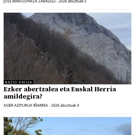
JOSE MARI ESPARZA ZABALEGI
-
2026 abuztuak 5
NAZIO-KRISIA
Ezker abertzalea eta Euskal Herria
amildegira?
ASIER AIZPURUA IÑARREA
-
2026 abuztuak 4