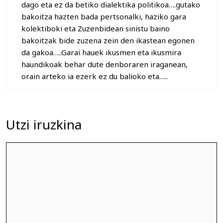
dago eta ez da betiko dialektika politikoa….gutako
bakoitza hazten bada pertsonalki, haziko gara
kolektiboki eta Zuzenbidean sinistu baino
bakoitzak bide zuzena zein den ikastean egonen
da gakoa…..Garai hauek ikusmen eta ikusmira
haundikoak behar dute denboraren iraganean,
orain arteko ia ezerk ez du balioko eta…..
Utzi iruzkina
Iruzkina