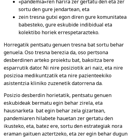
«pandemia»ren harira zer gertatu den eta zer
sortu den gure jendartean, eta
zein tresna gutxi egon diren gure komunitatea
babesteko, gure eskubide indibidual eta
kolektibo horiek errespetarazteko.
Horregatik pentsatu genuen tresna bat sortu behar
genuela. Oso tresna berezia da, oso pertsona
desberdinen arteko proiektu bat, bakoitza bere
esparrutik dator. Ni nire posiziotik ari naiz, eta nire
posizioa medikuntzatik eta nire pazienteekiko
asistentzia kliniko zuzenetik datorrena da.
Posizio desberdin horietatik, pentsatu genuen
eskubideak bermatu egin behar zirela, eta
hausnarketa bat egin behar zela gizartean,
pandemiaren hilabete hauetan zer gertatu den
ikusteko, eta, batez ere, sortu den estrategiak nora
eraman gaituen aztertzeko, eta zer egin behar dugun