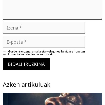
Izena
E-
posta
Gorde nire izena, emaila eta webgunea bilatzaile honetan
komentatzen dudan hurrengorako.
Azken artikuluak