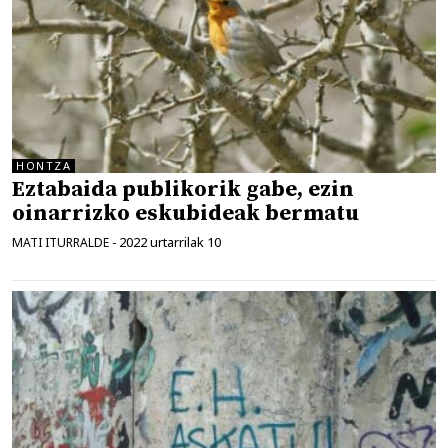
HONTZA
Eztabaida publikorik gabe, ezin
oinarrizko eskubideak bermatu
2022 urtarrilak 10
MATI ITURRALDE
-