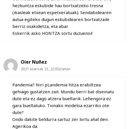
hezkuntza eskubide hau bortxatzeko tresna
(ikasleak etxean espetxeratuak). Sendabidearen
autua egiteko dugun eskubidearen bortxatzaile
berriz osakidetza, eta abar.
Eskerrik asko HONTZA sortu duzuenoi!
Oier Nuñez
2021 azaroak 23, 22:05(r)etan
Pandemia? Niri pLandemia hitza erabiltzea
gehiago gustatzen zait. Mundu berri bat diseinatu
dute eta ez dago atzera bueltarik. Lehengora ez
gara bueltatuko. Txinako modeloa ezarriko ote
dute?
Ondo dakite beldurra sartuz zer lortu ahal den.
Agerikoa da.