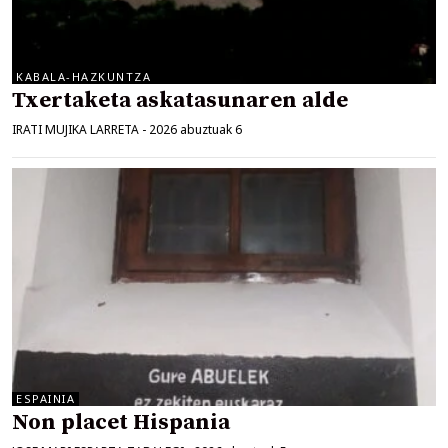
KABALA-HAZKUNTZA
Txertaketa askatasunaren alde
IRATI MUJIKA LARRETA
-
2026 abuztuak 6
ESPAINIA
Non placet Hispania