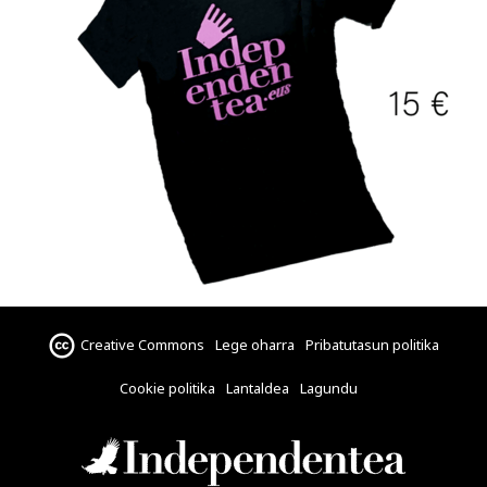
Creative Commons
Lege oharra
Pribatutasun politika
Cookie politika
Lantaldea
Lagundu