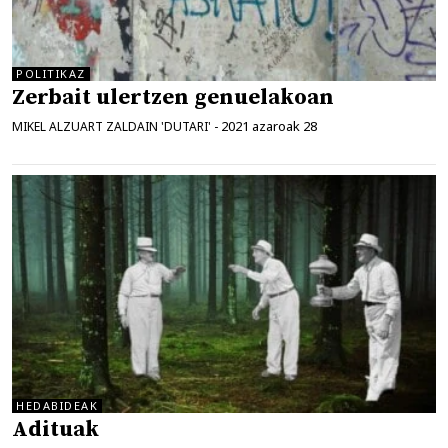
POLITIKAZ
Zerbait ulertzen genuelakoan
2021 azaroak 28
MIKEL ALZUART ZALDAIN 'DUTARI'
-
HEDABIDEAK
Adituak