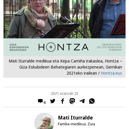
Mati Iturralde medikua eta Kepa Camiña irakaslea, Hontza –
Giza Eskubideen Behategiaren aurkezpenean, Gernikan
2021eko irailean /
Hontza.eus
2021 azaroak 23
4
Mati Iturralde
Familia-medikua. Zuia