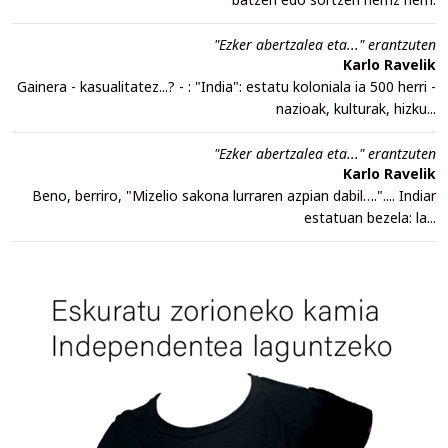
"Ezker abertzalea eta..." erantzuten
Karlo Ravelik
Gainera - kasualitatez...? - : "India": estatu koloniala ia 500 herri -
nazioak, kulturak, hizku...
"Ezker abertzalea eta..." erantzuten
Karlo Ravelik
Beno, berriro, "Mizelio sakona lurraren azpian dabil….".... Indiar
estatuan bezela: la...