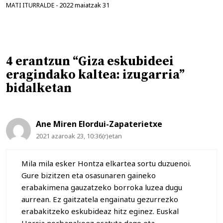
2022 maiatzak 31
MATI ITURRALDE
-
4 erantzun “Giza eskubideei
eragindako kaltea: izugarria”
bidalketan
Ane Miren Elordui-Zapaterietxe
2021 azaroak 23, 10:36(r)etan
Mila mila esker Hontza elkartea sortu duzuenoi.
Gure bizitzen eta osasunaren gaineko
erabakimena gauzatzeko borroka luzea dugu
aurrean. Ez gaitzatela engainatu gezurrezko
erabakitzeko eskubideaz hitz eginez. Euskal