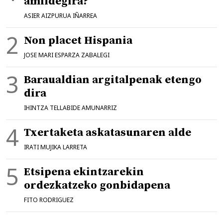
amildegira?
ASIER AIZPURUA IÑARREA
Non placet Hispania
JOSE MARI ESPARZA ZABALEGI
Baraualdian argitalpenak etengo
dira
IHINTZA TELLABIDE AMUNARRIZ
Txertaketa askatasunaren alde
IRATI MUJIKA LARRETA
Etsipena ekintzarekin
ordezkatzeko gonbidapena
FITO RODRIGUEZ