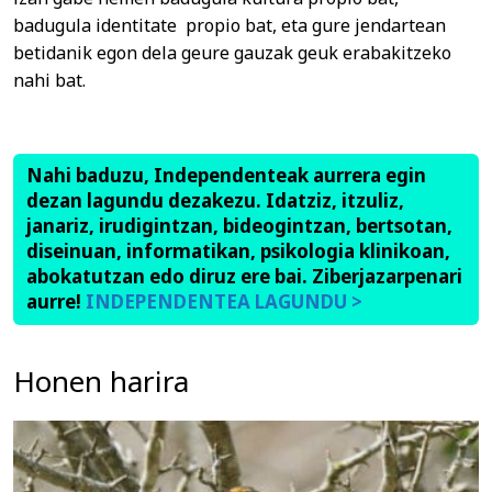
badugula identitate propio bat, eta gure jendartean
betidanik egon dela geure gauzak geuk erabakitzeko
nahi bat.
Nahi baduzu, Independenteak aurrera egin
dezan lagundu dezakezu. Idatziz, itzuliz,
janariz, irudigintzan, bideogintzan, bertsotan,
diseinuan, informatikan, psikologia klinikoan,
abokatutzan edo diruz ere bai. Ziberjazarpenari
aurre!
INDEPENDENTEA LAGUNDU >
Honen harira