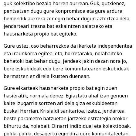
guk kolektibo bezala horren aurrean. Guk, gutxienez,
pentsatzen dugu gure konpromisoa eta gure ardura
hemendik aurrera zer egin behar dugun aztertzea dela,
jendarteari tresna bat eskaintzen saiatzeko eta
hausnarketa propio bat egiteko.
Gure ustez, oso beharrezkoa da ikerketa independentea
eta iraunkorra egitea, eta, horretarako, nolabaiteko
behatoki bat behar dugu, jendeak jakin dezan nora jo,
bere eskubideak edo bere komunitatearen eskubideak
bermatzen ez direla ikusten duenean.
Gure elkarteak hausnarketa propio bat egin zuen
hasieratik, normala denez. Egiaztatu ahal izan genuen
kalte izugarria sortzen ari dela giza eskubideetan
Euskal Herrian. Krisialdi sanitarioa, izatez, jendartea
beste parametro batzuetan jartzeko estrategia orokor
bihurtu da, nolabait. Oinarri indibidual eta kolektiboak,
poliki-poliki, desagertu egin dira gure komunitateetan.