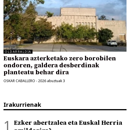
OLDARRALDIA
Euskara azterketako zero borobilen
ondoren, galdera desberdinak
planteatu behar dira
OSKAR CABALLERO
-
2026 abuztuak 3
Irakurrienak
Ezker abertzalea eta Euskal Herria