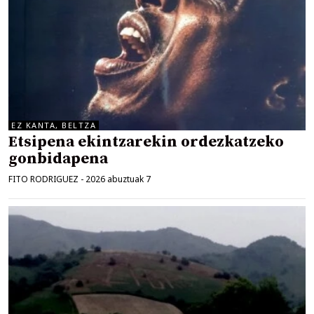
EZ KANTA, BELTZA
Etsipena ekintzarekin ordezkatzeko
gonbidapena
FITO RODRIGUEZ
-
2026 abuztuak 7