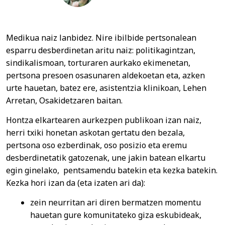
Medikua naiz lanbidez. Nire ibilbide pertsonalean
esparru desberdinetan aritu naiz: politikagintzan,
sindikalismoan, torturaren aurkako ekimenetan,
pertsona presoen osasunaren aldekoetan eta, azken
urte hauetan, batez ere, asistentzia klinikoan, Lehen
Arretan, Osakidetzaren baitan.
Hontza elkartearen aurkezpen publikoan izan naiz,
herri txiki honetan askotan gertatu den bezala,
pertsona oso ezberdinak, oso posizio eta eremu
desberdinetatik gatozenak, une jakin batean elkartu
egin ginelako, pentsamendu batekin eta kezka batekin.
Kezka hori izan da (eta izaten ari da):
zein neurritan ari diren bermatzen momentu
hauetan gure komunitateko giza eskubideak,