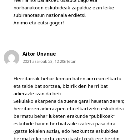
Herria norbanakoez osatuta dago eta
norbanakoen eskubideak zapalduz ezin leike
subiranotasun nazionala erdietsi.
Animo eta eutsi gogor!
Aitor Unanue
2021 azaroak 23, 12:20(r)etan
Herritarrak behar komun baten aurrean elkartu
eta talde bat sortzea, bizirik den herri bat
adierazle izan da beti.
Sekulako ekarpena da zuena garai hauetan zeren;
herritarren adierazpen eta elkartzeko eskubidea
bermatu behar luketen erakunde “publikoak”
eskubide hauen bortxatzaile izatera pasa dira
(gazte lokalen auzia), edo hezkuntza eskubidea
bermatzeko sortu ziren ikastetxeak ere berdin,