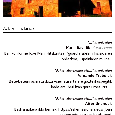
Azken iruzkinak
"..." erantzuten
Karlo Ravelik
duela 2 egun
Bai, konforme Joxe Mari. Hitzkuntza, "guardia zibila, inkisizioaren
ordezkoa, Espainiaren muina...
"Ezker abertzalea eta..." erantzuten
Fernando Trebolek
Bete-betean asmatu duzu Asier, ausarta ere gazte ikuspegitik
bada ere, beti izan gara umezurtz......
"Ezker abertzalea eta..." erantzuten
Aitor Unanuek
Badira aukera ildo berriak. https://ezkernazionala.eus/ Joan
batzen edo sortzen herriz herri.