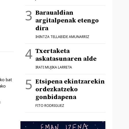
Baraualdian
argitalpenak etengo
dira
IHINTZA TELLABIDE AMUNARRIZ
Txertaketa
askatasunaren alde
IRATI MUJIKA LARRETA
ko bat
Etsipena ekintzarekin
ako
ordezkatzeko
gonbidapena
a
FITO RODRIGUEZ