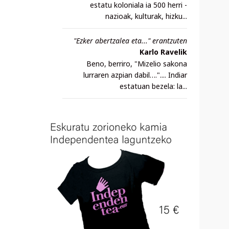
estatu koloniala ia 500 herri -
nazioak, kulturak, hizku...
"Ezker abertzalea eta..." erantzuten
Karlo Ravelik
Beno, berriro, "Mizelio sakona
lurraren azpian dabil….".... Indiar
estatuan bezela: la...