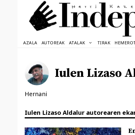
Edukira
salto
egin
AZALA
AUTOREAK
ATALAK
TIRAK
HEMERO
Iulen Lizaso A
Hernani
Iulen Lizaso Aldalur autorearen ek
E