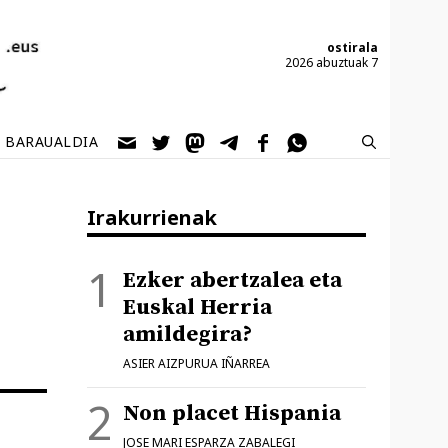
ostirala
2026 abuztuak 7
BARAUALDIA
Irakurrienak
Ezker abertzalea eta
Euskal Herria
amildegira?
ASIER AIZPURUA IÑARREA
Non placet Hispania
JOSE MARI ESPARZA ZABALEGI