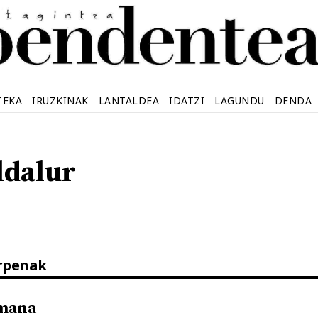
TEKA
IRUZKINAK
LANTALDEA
IDATZI
LAGUNDU
DENDA
ldalur
arpenak
mana