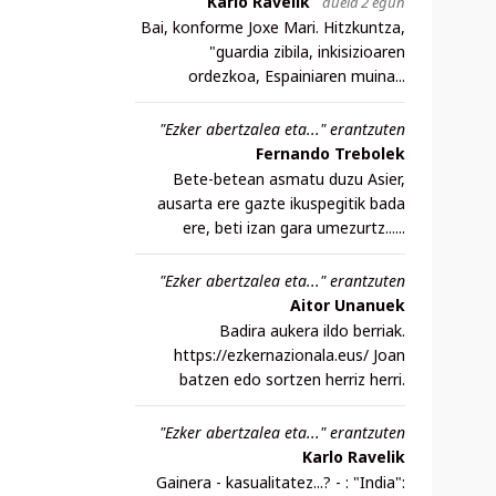
Karlo Ravelik
duela 2 egun
Bai, konforme Joxe Mari. Hitzkuntza,
"guardia zibila, inkisizioaren
ordezkoa, Espainiaren muina...
"Ezker abertzalea eta..." erantzuten
Fernando Trebolek
Bete-betean asmatu duzu Asier,
ausarta ere gazte ikuspegitik bada
ere, beti izan gara umezurtz......
"Ezker abertzalea eta..." erantzuten
Aitor Unanuek
Badira aukera ildo berriak.
https://ezkernazionala.eus/ Joan
batzen edo sortzen herriz herri.
"Ezker abertzalea eta..." erantzuten
Karlo Ravelik
Gainera - kasualitatez...? - : "India":