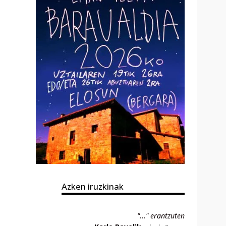
Azken iruzkinak
"..." erantzuten