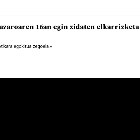
azaroaren 16an egin zidaten elkarrizketa
tikara egokitua zegoela.»