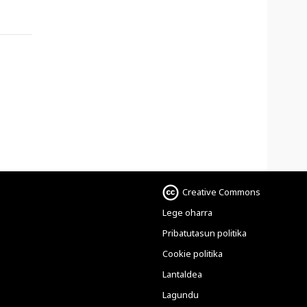
Creative Commons
Lege oharra
Pribatutasun politika
Cookie politika
Lantaldea
Lagundu