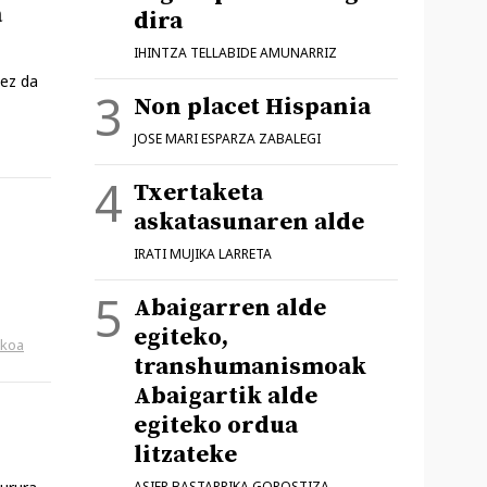
a
dira
IHINTZA TELLABIDE AMUNARRIZ
 ez da
Non placet Hispania
JOSE MARI ESPARZA ZABALEGI
Txertaketa
askatasunaren alde
IRATI MUJIKA LARRETA
Abaigarren alde
egiteko,
ikoa
transhumanismoak
Abaigartik alde
egiteko ordua
litzateke
ASIER BASTARRIKA GOROSTIZA