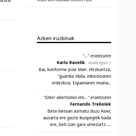
urura.
Azken iruzkinak
"..." erantzuten
Karlo Ravelik
duela egun 1
Bai, konforme Joxe Mari. Hitzkuntza,
"guardia zibila, inkisizioaren
ordezkoa, Espainiaren muina...
"Ezker abertzalea eta..." erantzuten
-
Fernando Trebolek
Bete-betean asmatu duzu Asier,
ausarta ere gazte ikuspegitik bada
ere, beti izan gara umezurtz......