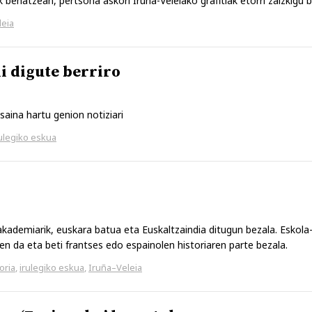
 behatzean, pertsona askori Iruña-Veleiako grafitiak etorri zaizkigu b
leia
hi digute berriro
usaina hartu genion notiziari
rulegiko eskua
kademiarik, euskara batua eta Euskaltzaindia ditugun bezala. Eskola
ten da eta beti frantses edo espainolen historiaren parte bezala.
oria
,
irulegiko eskua
,
Iruña–Veleia