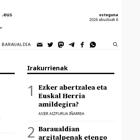
osteguna
2026 abuztuak 6
BARAUALDIA
Irakurrienak
Ezker abertzalea eta
Euskal Herria
amildegira?
ASIER AIZPURUA IÑARREA
–
Baraualdian
argitalpenak etengo