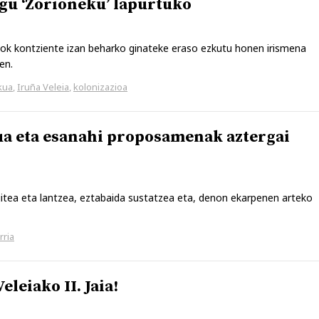
gu ‘Zorioneku’ lapurtuko
ok kontziente izan beharko ginateke eraso ezkutu honen irismena
en.
kua
,
Iruña Veleia
,
kolonizazioa
ua eta esanahi proposamenak aztergai
itea eta lantzea, eztabaida sustatzea eta, denon ekarpenen arteko
rria
leiako II. Jaia!