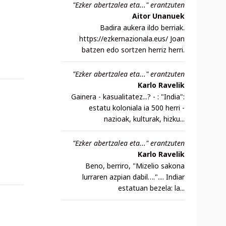
"Ezker abertzalea eta..." erantzuten
Aitor Unanuek
Badira aukera ildo berriak.
https://ezkernazionala.eus/ Joan
batzen edo sortzen herriz herri.
"Ezker abertzalea eta..." erantzuten
Karlo Ravelik
Gainera - kasualitatez...? - : "India":
estatu koloniala ia 500 herri -
nazioak, kulturak, hizku...
"Ezker abertzalea eta..." erantzuten
Karlo Ravelik
Beno, berriro, "Mizelio sakona
lurraren azpian dabil….".... Indiar
estatuan bezela: la...