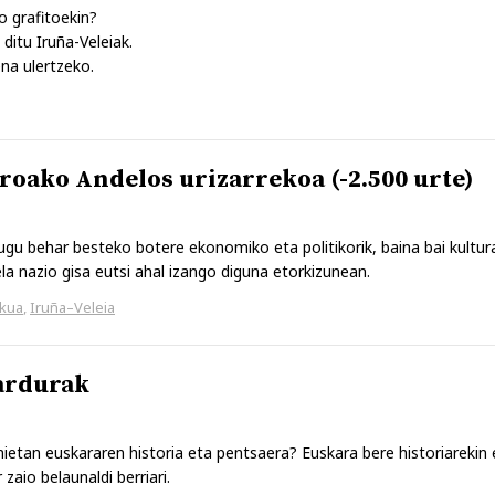
o grafitoekin?
ditu Iruña-Veleiak.
na ulertzeko.
roako Andelos urizarrekoa (-2.500 urte)
ugu behar besteko botere ekonomiko eta politikorik, baina bai kultur
a nazio gisa eutsi ahal izango diguna etorkizunean.
skua
,
Iruña–Veleia
ardurak
ietan euskararen historia eta pentsaera? Euskara bere historiarekin 
zaio belaunaldi berriari.