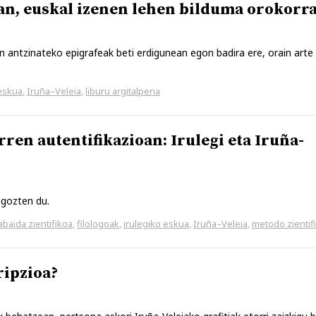
n, euskal izenen lehen bilduma orokorr
n antzinateko epigrafeak beti erdigunean egon badira ere, orain arte
 eskua
,
Iruña–Veleia
,
liburu argitalpena
rren autentifikazioan: Irulegi eta Iruña-
agozten du.
abaida zientifikoa
,
filologoak
,
irulegiko eskua
,
Iruña–Veleia
,
metodo zientif
ripzioa?