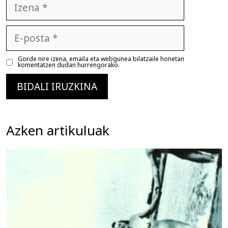
Izena
E-
posta
Gorde nire izena, emaila eta webgunea bilatzaile honetan
komentatzen dudan hurrengorako.
Azken artikuluak