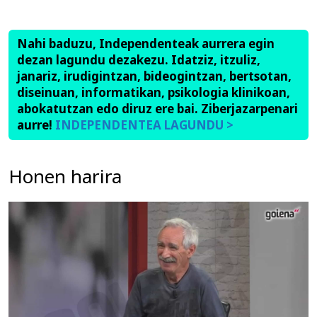
Nahi baduzu, Independenteak aurrera egin
dezan lagundu dezakezu. Idatziz, itzuliz,
janariz, irudigintzan, bideogintzan, bertsotan,
diseinuan, informatikan, psikologia klinikoan,
abokatutzan edo diruz ere bai. Ziberjazarpenari
aurre!
INDEPENDENTEA LAGUNDU >
Honen harira