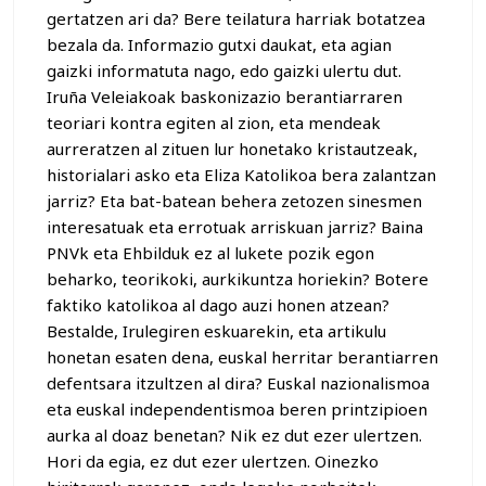
gertatzen ari da? Bere teilatura harriak botatzea
bezala da. Informazio gutxi daukat, eta agian
gaizki informatuta nago, edo gaizki ulertu dut.
Iruña Veleiakoak baskonizazio berantiarraren
teoriari kontra egiten al zion, eta mendeak
aurreratzen al zituen lur honetako kristautzeak,
historialari asko eta Eliza Katolikoa bera zalantzan
jarriz? Eta bat-batean behera zetozen sinesmen
interesatuak eta errotuak arriskuan jarriz? Baina
PNVk eta Ehbilduk ez al lukete pozik egon
beharko, teorikoki, aurkikuntza horiekin? Botere
faktiko katolikoa al dago auzi honen atzean?
Bestalde, Irulegiren eskuarekin, eta artikulu
honetan esaten dena, euskal herritar berantiarren
defentsara itzultzen al dira? Euskal nazionalismoa
eta euskal independentismoa beren printzipioen
aurka al doaz benetan? Nik ez dut ezer ulertzen.
Hori da egia, ez dut ezer ulertzen. Oinezko