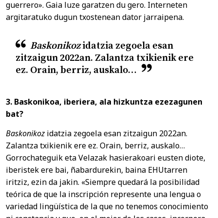
guerrero». Gaia luze garatzen du gero. Interneten
argitaratuko dugun txostenean dator jarraipena.
Baskonikoz
idatzia zegoela esan
zitzaigun 2022an. Zalantza txikienik ere
ez. Orain, berriz, auskalo…
3. Baskonikoa, iberiera, ala hizkuntza ezezagunen
bat?
Baskonikoz
idatzia zegoela esan zitzaigun 2022an.
Zalantza txikienik ere ez. Orain, berriz, auskalo…
Gorrochateguik eta Velazak hasierakoari eusten diote,
iberistek ere bai, ñabardurekin, baina EHUtarren
iritziz, ezin da jakin. «Siempre quedará la posibilidad
teórica de que la inscripción represente una lengua o
variedad lingüística de la que no tenemos conocimiento