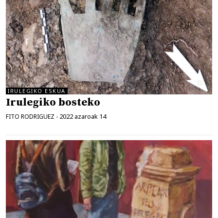
IRULEGIKO ESKUA
Irulegiko bosteko
2022 azaroak 14
FITO RODRIGUEZ
-