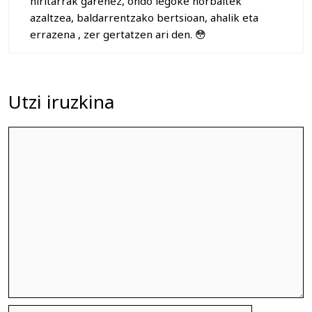
hiritarrak garenez, ondo legoke norbaitek
azaltzea, baldarrentzako bertsioan, ahalik eta
errazena , zer gertatzen ari den. 😳
Utzi iruzkina
Iruzkina