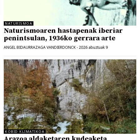
NATURISMOA
Naturismoaren hastapenak iberiar
penintsulan, 1936ko gerrara arte
ANGEL BIDAURRAZAGA VANDIERDONCK
-
2026 abuztuak 9
KOBID KLIMATIKOA
Arazoa aldaketaren kudeaketa