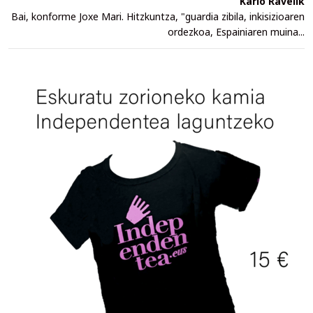
Karlo Ravelik
Bai, konforme Joxe Mari. Hitzkuntza, "guardia zibila, inkisizioaren
ordezkoa, Espainiaren muina...