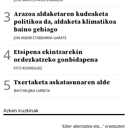
Arazoa aldaketaren kudeaketa
politikoa da, aldaketa klimatikoa
baino gehiago
JON ANDER ETXEBARRIA GARATE
Etsipena ekintzarekin
ordezkatzeko gonbidapena
FITO RODRIGUEZ
Txertaketa askatasunaren alde
IRATI MUJIKA LARRETA
Azken iruzkinak
"Ezker abertzalea eta..." erantzuten