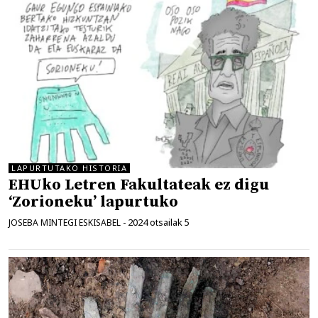
LAPURTUTAKO HISTORIA
EHUko Letren Fakultateak ez digu
‘Zorioneku’ lapurtuko
2024 otsailak 5
JOSEBA MINTEGI ESKISABEL
-