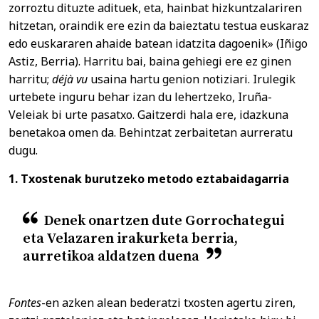
zorroztu dituzte adituek, eta, hainbat hizkuntzalariren
hitzetan, oraindik ere ezin da baieztatu testua euskaraz
edo euskararen ahaide batean idatzita dagoenik» (Iñigo
Astiz, Berria). Harritu bai, baina gehiegi ere ez ginen
harritu;
déjà vu
usaina hartu genion notiziari. Irulegik
urtebete inguru behar izan du lehertzeko, Iruña-
Veleiak bi urte pasatxo. Gaitzerdi hala ere, idazkuna
benetakoa omen da. Behintzat zerbaitetan aurreratu
dugu.
1. Txostenak burutzeko metodo eztabaidagarria
Denek onartzen dute Gorrochategui
eta Velazaren irakurketa berria,
aurretikoa aldatzen duena
Fontes
-en azken alean bederatzi txosten agertu ziren,