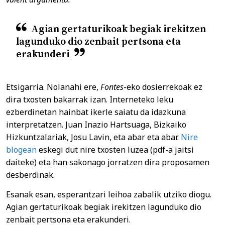
Agian gertaturikoak begiak irekitzen
lagunduko dio zenbait pertsona eta
erakunderi
Etsigarria. Nolanahi ere,
Fontes
-eko dosierrekoak ez
dira txosten bakarrak izan. Interneteko leku
ezberdinetan hainbat ikerle saiatu da idazkuna
interpretatzen. Juan Inazio Hartsuaga, Bizkaiko
Hizkuntzalariak, Josu Lavin, eta abar eta abar.
Nire
blogean
eskegi dut nire txosten luzea (pdf-a jaitsi
daiteke) eta han sakonago jorratzen dira proposamen
desberdinak.
Esanak esan, esperantzari leihoa zabalik utziko diogu.
Agian gertaturikoak begiak irekitzen lagunduko dio
zenbait pertsona eta erakunderi.