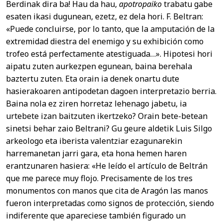
Berdinak dira ba! Hau da hau,
apotropaiko
trabatu gabe
esaten ikasi dugunean, ezetz, ez dela hori. F. Beltran:
«Puede concluirse, por lo tanto, que la amputación de la
extremidad diestra del enemigo y su exhibición como
trofeo está perfectamente atestiguada…». Hipotesi hori
aipatu zuten aurkezpen egunean, baina berehala
baztertu zuten. Eta orain ia denek onartu dute
hasierakoaren antipodetan dagoen interpretazio berria.
Baina nola ez ziren horretaz lehenago jabetu, ia
urtebete izan baitzuten ikertzeko? Orain bete-betean
sinetsi behar zaio Beltrani? Gu geure aldetik Luis Silgo
arkeologo eta iberista valentziar ezagunarekin
harremanetan jarri gara, eta hona hemen haren
erantzunaren hasiera: «He leído el artículo de Beltrán
que me parece muy flojo. Precisamente de los tres
monumentos con manos que cita de Aragón las manos
fueron interpretadas como signos de protección, siendo
indiferente que apareciese también figurado un