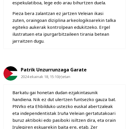
espekulatiboa, lege edo arau bihurtzen duela.
Pieza bera zalantzan ez jartzen Veleian ikasi
zuten, oraingoan diziplina arkeologikoarekin talka
egiteko aukerak kontrolpean edukitzeko. Ergel
ilustratuen eta ipurgarbitzaileen tirania betean
jarraitzen dugu.
Patrik Unzurrunzaga Garate
2024 ekainak 18, 15:10(r)etan
Barkatu gai honetan dudan ezjakintasunik
handiena. Nik ez dut ulertzen funtsezko gauza bat.
PNVko eta Ehbilduko ustezko euskal abertzaleak
eta independentistak Iruña Veleian gertatutakoari
buruz aktiboki edo pasiboki isiltzen dira, eta orain
Irulegiren eskuarekin baita ere, etab. Zer