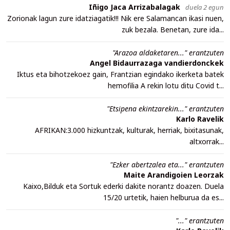
Iñigo Jaca Arrizabalagak
duela 2 egun
Zorionak lagun zure idatziagatik!!! Nik ere Salamancan ikasi nuen,
zuk bezala. Benetan, zure ida...
"Arazoa aldaketaren..." erantzuten
Angel Bidaurrazaga vandierdonckek
Iktus eta bihotzekoez gain, Frantzian egindako ikerketa batek
hemofilia A rekin lotu ditu Covid t...
"Etsipena ekintzarekin..." erantzuten
Karlo Ravelik
AFRIKAN:3.000 hizkuntzak, kulturak, herriak, bixitasunak,
altxorrak...
"Ezker abertzalea eta..." erantzuten
Maite Arandigoien Leorzak
Kaixo,Bilduk eta Sortuk ederki dakite norantz doazen. Duela
15/20 urtetik, haien helburua da es...
"..." erantzuten