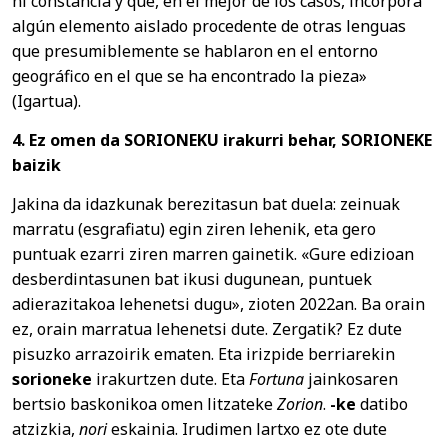
ni constancia y que, en el mejor de los casos, incorpora
algún elemento aislado procedente de otras lenguas
que presumiblemente se hablaron en el entorno
geográfico en el que se ha encontrado la pieza»
(Igartua).
4. Ez omen da SORIONEKU irakurri behar, SORIONEKE
baizik
Jakina da idazkunak berezitasun bat duela: zeinuak
marratu (esgrafiatu) egin ziren lehenik, eta gero
puntuak ezarri ziren marren gainetik. «Gure edizioan
desberdintasunen bat ikusi dugunean, puntuek
adierazitakoa lehenetsi dugu», zioten 2022an. Ba orain
ez, orain marratua lehenetsi dute. Zergatik? Ez dute
pisuzko arrazoirik ematen. Eta irizpide berriarekin
sorioneke
irakurtzen dute. Eta
Fortuna
jainkosaren
bertsio baskonikoa omen litzateke
Zorion
.
-ke
datibo
atzizkia,
nori
eskainia. Irudimen lartxo ez ote dute