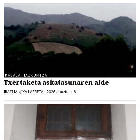
KABALA-HAZKUNTZA
Txertaketa askatasunaren alde
IRATI MUJIKA LARRETA
-
2026 abuztuak 6