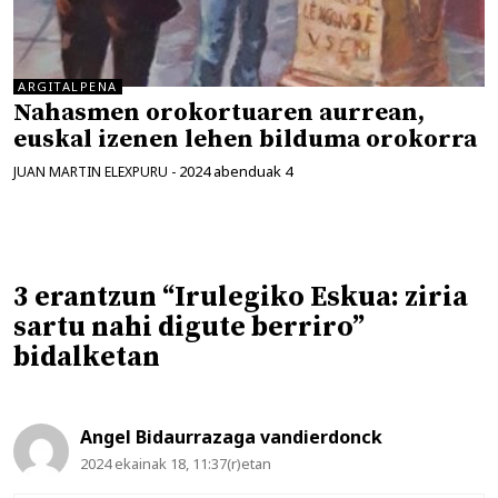
ARGITALPENA
Nahasmen orokortuaren aurrean,
euskal izenen lehen bilduma orokorra
2024 abenduak 4
JUAN MARTIN ELEXPURU
-
3 erantzun “Irulegiko Eskua: ziria
sartu nahi digute berriro”
bidalketan
Angel Bidaurrazaga vandierdonck
2024 ekainak 18, 11:37(r)etan