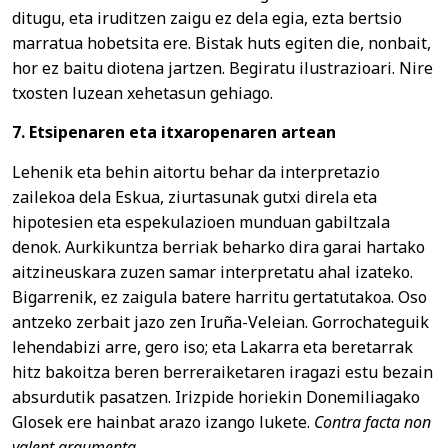
ditugu, eta iruditzen zaigu ez dela egia, ezta bertsio
marratua hobetsita ere. Bistak huts egiten die, nonbait,
hor ez baitu diotena jartzen. Begiratu ilustrazioari. Nire
txosten luzean xehetasun gehiago.
7. Etsipenaren eta itxaropenaren artean
Lehenik eta behin aitortu behar da interpretazio
zailekoa dela Eskua, ziurtasunak gutxi direla eta
hipotesien eta espekulazioen munduan gabiltzala
denok. Aurkikuntza berriak beharko dira garai hartako
aitzineuskara zuzen samar interpretatu ahal izateko.
Bigarrenik, ez zaigula batere harritu gertatutakoa. Oso
antzeko zerbait jazo zen Iruña-Veleian. Gorrochateguik
lehendabizi arre, gero iso; eta Lakarra eta beretarrak
hitz bakoitza beren berreraiketaren iragazi estu bezain
absurdutik pasatzen. Irizpide horiekin Donemiliagako
Glosek ere hainbat arazo izango lukete.
Contra facta non
valent argumenta.