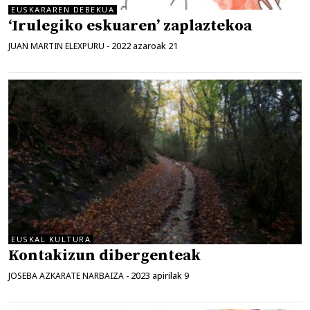
EUSKARAREN DEBEKUA
‘Irulegiko eskuaren’ zaplaztekoa
2022 azaroak 21
JUAN MARTIN ELEXPURU
-
EUSKAL KULTURA
Kontakizun dibergenteak
2023 apirilak 9
JOSEBA AZKARATE NARBAIZA
-