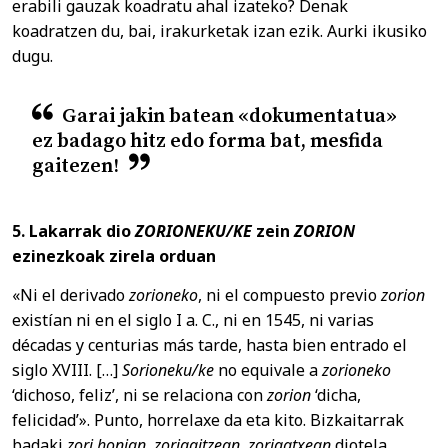
erabili gauzak koadratu ahal izateko? Denak
koadratzen du, bai, irakurketak izan ezik. Aurki ikusiko
dugu.
Garai jakin batean «dokumentatua»
ez badago hitz edo forma bat, mesfida
gaitezen!
5.
Lakarrak dio
ZORIONEKU/KE
zein
ZORION
ezinezkoak zirela orduan
«Ni el derivado
zorioneko
, ni el compuesto previo
zorion
existían ni en el siglo I a. C., ni en 1545, ni varias
décadas y centurias más tarde, hasta bien entrado el
siglo XVIII. […]
Sorioneku/ke
no equivale a
zorioneko
‘dichoso, feliz’, ni se relaciona con
zorion
‘dicha,
felicidad’». Punto, horrelaxe da eta kito. Bizkaitarrak
badaki
zori honian
,
zorigaitzean
,
zorigatxean
diotela