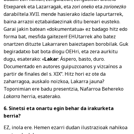
Etxeparek eta Lazarragak, eta
zori oneko
eta
zorionezko
darabiltela XVII. mende hasierako idazle lapurtarrek,
baina arrazoi eztabaidaezinak ditu bereari eusteko.
Garai jakin batean «dokumentatua» ez badago hitz edo
forma bat, mesfida gaitezen! EHUtarrek aho batez
onartzen dituzte Lakarraren baieztapen borobilak. Guk
begiradatxo bat bota diogu OEHri, eta zera aurkitu
dugu, esaterako: «
Lakar
: Áspero, basto, duro.
Documentado en autores guipuzcoanos y vizcaínos a
partir de finales del s. XIX”. Hitz hori ez ote da
zaharragoa, auskalo noizkoa, Lakarra jauna?
Toponimian ere badu presentzia, Nafarroa Behereko
Lakarra
herria, esaterako.
6. Sinetsi eta onartu egin behar da irakurketa
berria?
EZ, inola ere. Hemen ezarri dudan ilustrazioak nahikoa