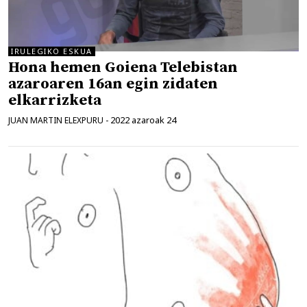
IRULEGIKO ESKUA
Hona hemen Goiena Telebistan
azaroaren 16an egin zidaten
elkarrizketa
2022 azaroak 24
JUAN MARTIN ELEXPURU
-