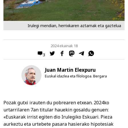
Irulegi mendian, herrixkaren aztarnak eta gaztelua
2024 ekainak 18
3
Juan Martin Elexpuru
Euskal idazlea eta filologoa. Bergara
Pozak gutxi irauten du pobrearen etxean. 2024ko
urtarrilaren 7an titular hauekin gosaldu genuen:
«Euskarak irrist egiten dio Irulegiko Eskuari. Pieza
aurkeztu eta urtebete pasara hasierako hipotesiak