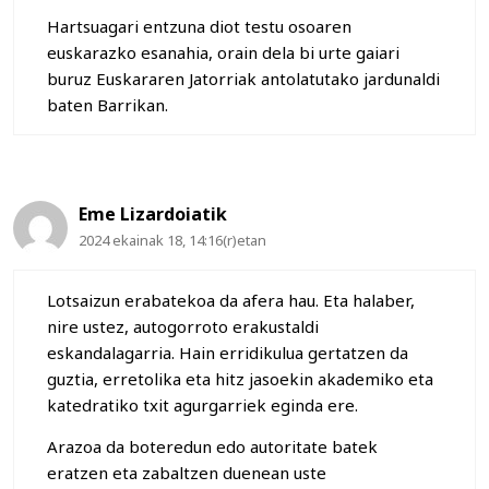
Hartsuagari entzuna diot testu osoaren
euskarazko esanahia, orain dela bi urte gaiari
buruz Euskararen Jatorriak antolatutako jardunaldi
baten Barrikan.
Eme Lizardoiatik
2024 ekainak 18, 14:16(r)etan
Lotsaizun erabatekoa da afera hau. Eta halaber,
nire ustez, autogorroto erakustaldi
eskandalagarria. Hain erridikulua gertatzen da
guztia, erretolika eta hitz jasoekin akademiko eta
katedratiko txit agurgarriek eginda ere.
Arazoa da boteredun edo autoritate batek
eratzen eta zabaltzen duenean uste