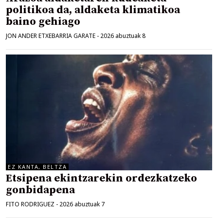
politikoa da, aldaketa klimatikoa
baino gehiago
JON ANDER ETXEBARRIA GARATE
-
2026 abuztuak 8
EZ KANTA, BELTZA
Etsipena ekintzarekin ordezkatzeko
gonbidapena
FITO RODRIGUEZ
-
2026 abuztuak 7