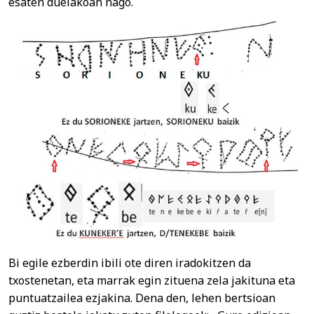
esaten duelakoan nago.
Bi egile ezberdin ibili ote diren iradokitzen da
txostenetan, eta marrak egin zituena zela jakituna eta
puntuatzailea ezjakina. Dena den, lehen bertsioan