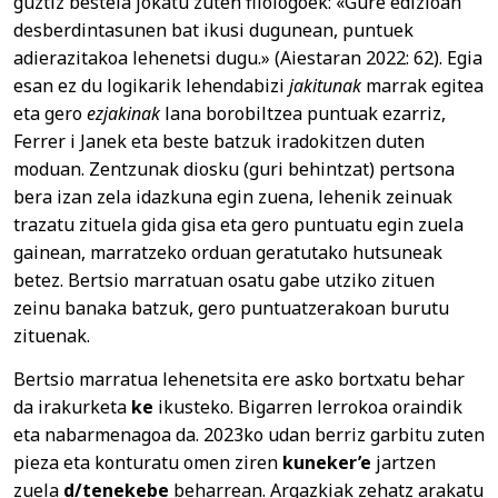
guztiz bestela jokatu zuten filologoek: «Gure edizioan
desberdintasunen bat ikusi dugunean, puntuek
adierazitakoa lehenetsi dugu.» (Aiestaran 2022: 62). Egia
esan ez du logikarik lehendabizi
jakitunak
marrak egitea
eta gero
ezjakinak
lana borobiltzea puntuak ezarriz,
Ferrer i Janek eta beste batzuk iradokitzen duten
moduan. Zentzunak diosku (guri behintzat) pertsona
bera izan zela idazkuna egin zuena, lehenik zeinuak
trazatu zituela gida gisa eta gero puntuatu egin zuela
gainean, marratzeko orduan geratutako hutsuneak
betez. Bertsio marratuan osatu gabe utziko zituen
zeinu banaka batzuk, gero puntuatzerakoan burutu
zituenak.
Bertsio marratua lehenetsita ere asko bortxatu behar
da irakurketa
ke
ikusteko. Bigarren lerrokoa oraindik
eta nabarmenagoa da. 2023ko udan berriz garbitu zuten
pieza eta konturatu omen ziren
kuneker’e
jartzen
zuela
d/tenekebe
beharrean. Argazkiak zehatz arakatu