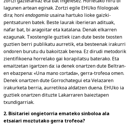
zortzi gaztelaniaz eta bat ingelesez. Horietako hiru bi
lagunen artean eginak. Zortzi egile EHUko filologoak
dira; honi
endogamia
usaina hartuko lioke gaizki-
pentsaturen batek. Beste laurak iberieran adituak,
nafar bat, bi aragoitar eta katalana. Denak elkarren
ezagunak. Txostengile guztiek izan dute beste txosten
guztien berri publikatu aurretik, eta besteenak irakurri
ondoren burutu du bakoitzak berea. Ez dirudi metodorik
zientifikoena horrelako gai korapilatsu baterako. Eta
emaitzetan igartzen da: ia denek onartzen dute Beltran-
en ebazpena: «Una mano cortada», gerra-trofeoa omen.
Denek onartzen dute Gorrochategui eta Velazaren
irakurketa berria, aurretikoa aldatzen duena. EHUko ia
guztiek onartzen dituzte Lakarraren baieztapen
txundigarriak.
2. Bisitariei ongietorria emateko sinboloa ala
etsaiari moztutako gerra trofeoa?