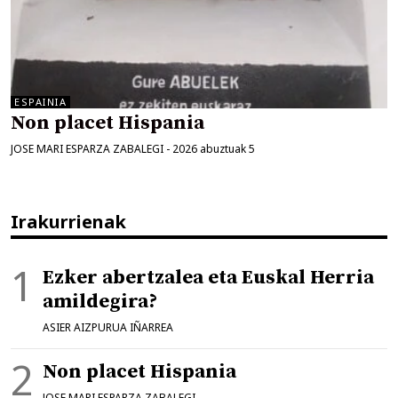
ESPAINIA
Non placet Hispania
JOSE MARI ESPARZA ZABALEGI
-
2026 abuztuak 5
Irakurrienak
Ezker abertzalea eta Euskal Herria
amildegira?
ASIER AIZPURUA IÑARREA
Non placet Hispania
JOSE MARI ESPARZA ZABALEGI