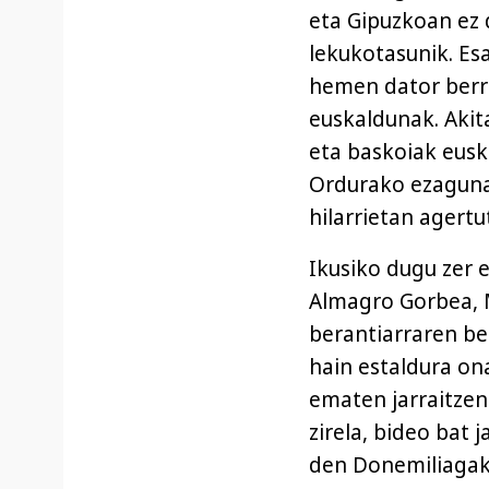
eta Gipuzkoan ez
lekukotasunik. Es
hemen dator berri
euskaldunak. Akit
eta baskoiak eusk
Ordurako ezagunak
hilarrietan agertu
Ikusiko dugu zer 
Almagro Gorbea, M
berantiarraren be
hain estaldura on
ematen jarraitze
zirela, bideo bat 
den Donemiliaga