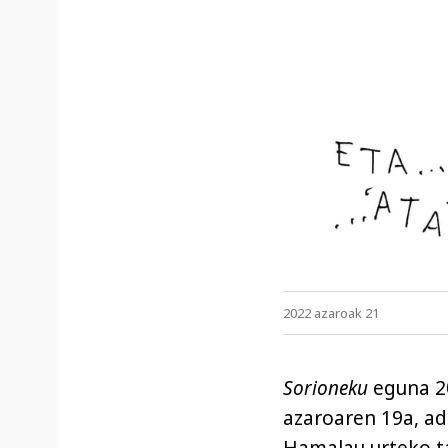
2022 azaroak 21
S
orioneku
eguna 2
azaroaren 19a, ad
Hamalau urteko t