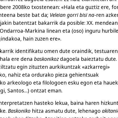
 bere 2008ko txostenean: «Hala eta guztiz ere, f
nteena beste bat da;
Veleian gorri bisi na
-ren azke
 jakin batentzat bakarrik da posible: XX. mendean
 Ondarroa-Markina linean eta (oso) inguru hurbil
indakoa, hain zuzen ere».
karrik identifikatu omen dute oraindik, testuare
 hala ere dena
baskonikoz
dagoela baieztatu dute. 
tziltzatu egin zituzten aurkikuntzak «azkarregi»
ako, nahiz eta ordurako pieza gehientsuak
ko arkeologo eta filologoen esku egon eta hauek
egi, Santos…) ontzat eman.
interpretatzen hasteko lekua, baina haren hizkun
eke.
Baskoniko
hitza asmatu dute, lehenago
akitani