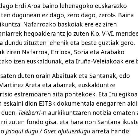
 dago Erdi Aroa baino lehenagoko euskarazko
aten dugunean ez dago, zero dago, zero!». Baina
kuntza: Nafarroako baskoiak ere ez ziren
aniarrek hegoalderantz jo zuten K.o. V-VI. mende
aldundu zituzten lehenik eta beste guztiak gero.
 ziren Nafarroa, Errioxa, Soria eta Arabako
tako izen euskaldunak, eta Iruña-Veleiakoak ere b
esaten duten orain Abaituak eta Santanak, edo
artinez Areta eta abarrek, euskalduntze
rtsio estremoaren aita pontekoek. Eta Irulegikoa
a eskaini dion EITBk dokumentala enegarren aldi
n duen.
Teleberri
-n aurkikuntzaren notizia ematen 
jarri zuten fondo gisa, eta hara non Santana ikust
ko
Jzioqui dugu / Guec ajutuezdugu
arreta handiz