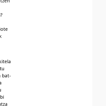
rtzen
?
iote
k
itela
tu
a bat-
a
u
bi
ntza