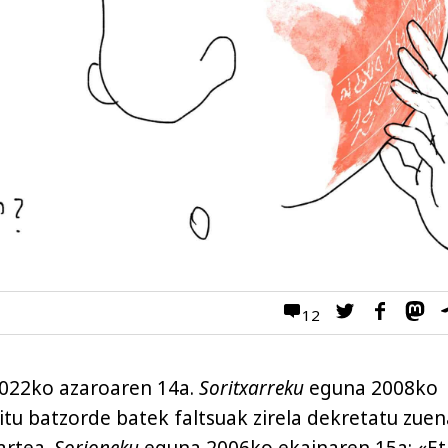
12
022ko azaroaren 14a.
Soritxarreku
eguna 2008ko
itu batzorde batek faltsuak zirela dekretatu zuen
artea.
Sorioneku
eguna 2006ko ekainaren 15a: «Et