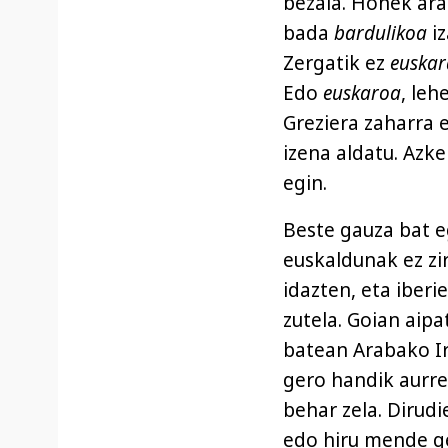
bezala. Honek ara
bada
bardulikoa
iz
Zergatik ez
euskar
Edo
euskaroa
, leh
Greziera zaharra e
izena aldatu. Azk
egin.
Beste gauza bat e
euskaldunak ez zi
idazten, eta iber
zutela. Goian aipa
batean Arabako Ir
gero handik aurre
behar zela. Dirud
edo hiru mende ge