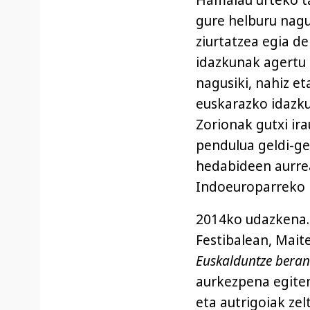
gure helburu nagus
ziurtatzea egia de
idazkunak agertu 
nagusiki, nahiz e
euskarazko idazku
Zorionak gutxi ir
pendulua geldi-ge
hedabideen aurrea
Indoeuroparreko
2014ko udazkena.
Festibalean, Mait
Euskalduntze beran
aurkezpena egiten
eta autrigoiak zel