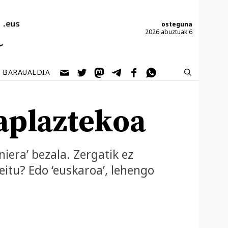
osteguna
2026 abuztuak 6
BARAUALDIA
zaplaztekoa
iera’ bezala. Zergatik ez
eitu? Edo ‘euskaroa’, lehengo