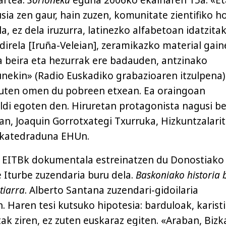
ia zen gaur, hain zuzen, komunitate zientifiko ho
la, ez dela iruzurra, latinezko alfabetoan idatzita
direla [Iruña-Veleian], zeramikazko material gai
ta beira eta hezurrak ere badauden, antzinako
nekin» (Radio Euskadiko grabazioaren itzulpena)
auten omen du pobreen etxean. Ea oraingoan
ldi egoten den. Hiruretan protagonista nagusi b
n, Joaquin Gorrotxategi Txurruka, Hizkuntzalari
 katedraduna EHUn.
 EITBk dokumentala estreinatzen du Donostiako
e Iturbe zuzendaria buru dela.
Baskoniako historia 
tiarra
. Alberto Santana zuzendari-gidoilaria
. Haren tesi kutsuko hipotesia: barduloak, karist
tak ziren, ez zuten euskaraz egiten. «Araban, Bizk