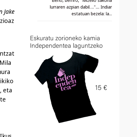
Beno, berriro, "Mizelio sakona
n
lurraren azpian dabil….".... Indiar
n Jake
estatuan bezela: la...
pzioaz
ontzat
 Mila
hura
ikiko
, eta
rte
 Ikus