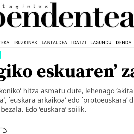
TEKA
IRUZKINAK
LANTALDEA
IDATZI
LAGUNDU
DENDA
egiko eskuaren’ 
oniko’ hitza asmatu dute, lehenago ‘akitan
a’, ´euskara arkaikoa’ edo ´protoeuskara’ d
bezala. Edo ‘euskara’ soilik.