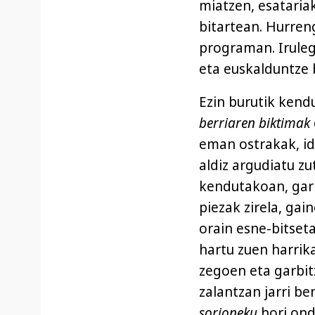
miatzen, esataria
bitartean. Hurren
programan. Irulegi
eta euskalduntze 
Ezin burutik kendu
berriaren biktimak
eman ostrakak, ida
aldiz argudiatu zu
kendutakoan, garb
piezak zirela, gai
orain esne-bitset
hartu zuen harrika
zegoen eta garbit
zalantzan jarri be
sorioneku
hori ond