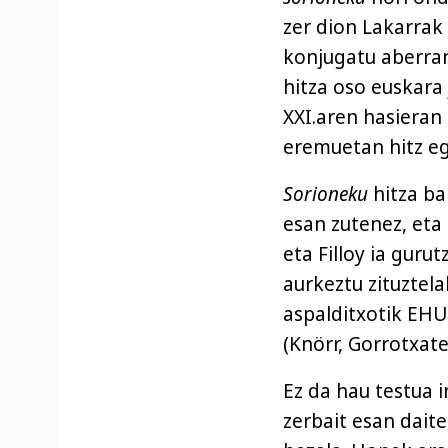
zer dion Lakarrak
konjugatu aberra
hitza oso euskara
XXI.aren hasieran
eremuetan hitz eg
Sorioneku
hitza ba
esan zutenez, eta
eta Filloy ia guru
aurkeztu zituztel
aspalditxotik EHU
(Knörr, Gorrotxat
Ez da hau testua 
zerbait esan dait