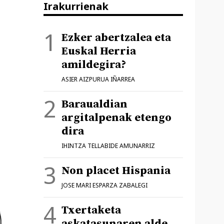
Irakurrienak
Ezker abertzalea eta
Euskal Herria
amildegira?
ASIER AIZPURUA IÑARREA
Baraualdian
argitalpenak etengo
dira
IHINTZA TELLABIDE AMUNARRIZ
Non placet Hispania
JOSE MARI ESPARZA ZABALEGI
Txertaketa
askatasunaren alde