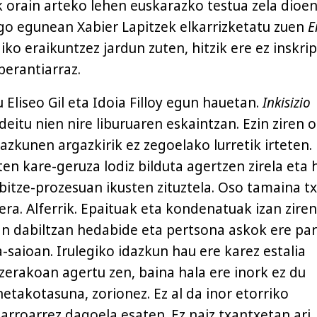
k orain arteko lehen euskarazko testua zela dioe
go egunean Xabier Lapitzek elkarrizketatu zuen
E
ko eraikuntzez jardun zuten, hitzik ere ez inskri
berantiarraz.
 Eliseo Gil eta Idoia Filloy egun hauetan.
Inkisizio
deitu nien nire liburuaren eskaintzan. Ezin ziren 
zkunen argazkirik ez zegoelako lurretik irteten.
ten kare-geruza lodiz bilduta agertzen zirela eta 
itze-prozesuan ikusten zituztela. Oso tamaina tx
nera. Alferrik. Epaituak eta kondenatuak izan ziren
an dabiltzan hedabide eta pertsona askok ere pa
-saioan. Irulegiko idazkun hau ere karez estalia
zerakoan agertu zen, baina hala ere inork ez du
netakotasuna, zorionez. Ez al da inor etorriko
arroarrez dagoela esaten. Ez naiz txantxetan ari.