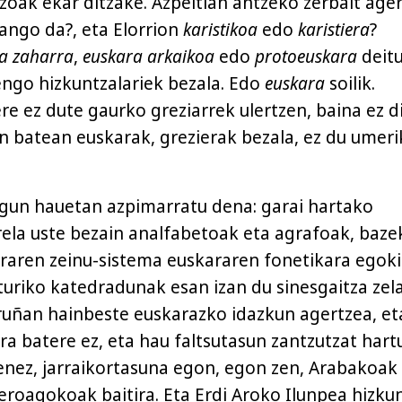
zoak ekar ditzake. Azpeitian antzeko zerbait age
ango da?, eta Elorrion
karistikoa
edo
karistiera
?
a zaharra
,
euskara arkaikoa
edo
protoeuskara
deitu
engo hizkuntzalariek bezala. Edo
euskara
soilik.
re ez dute gaurko greziarrek ulertzen, baina ez d
en batean euskarak, grezierak bezala, ez du umeri
gun hauetan azpimarratu dena: garai hartako
rela uste bezain analfabetoak eta agrafoak, bazek
ieraren zeinu-sistema euskararen fonetikara egoki
turiko katedradunak esan izan du sinesgaitza zel
uñan hainbeste euskarazko idazkun agertzea, et
ra batere ez, eta hau faltsutasun zantzutzat hart
ienez, jarraikortasuna egon, egon zen, Arabakoak 
roagokoak baitira. Eta Erdi Aroko Ilunpea hizku