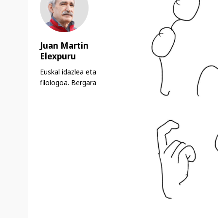
Juan Martin
Elexpuru
Euskal idazlea eta
filologoa. Bergara