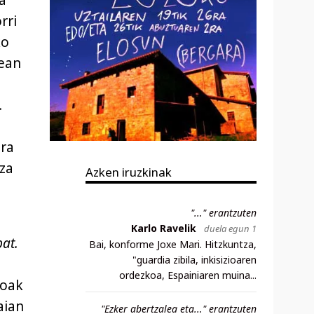
rri
ko
nean
.
era
tza
Azken iruzkinak
"..." erantzuten
Karlo Ravelik
duela egun 1
bat.
Bai, konforme Joxe Mari. Hitzkuntza,
"guardia zibila, inkisizioaren
ordezkoa, Espainiaren muina...
ioak
aian
"Ezker abertzalea eta..." erantzuten