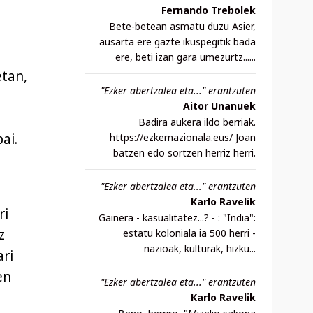
Fernando Trebolek
Bete-betean asmatu duzu Asier,
ausarta ere gazte ikuspegitik bada
ere, beti izan gara umezurtz......
etan,
"Ezker abertzalea eta..." erantzuten
Aitor Unanuek
Badira aukera ildo berriak.
ai.
https://ezkernazionala.eus/ Joan
batzen edo sortzen herriz herri.
"Ezker abertzalea eta..." erantzuten
Karlo Ravelik
ri
Gainera - kasualitatez...? - : "India":
z
estatu koloniala ia 500 herri -
nazioak, kulturak, hizku...
ari
en
"Ezker abertzalea eta..." erantzuten
Karlo Ravelik