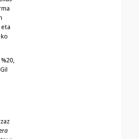
orma
n
 eta
eko
n %20,
Gil
tzaz
era