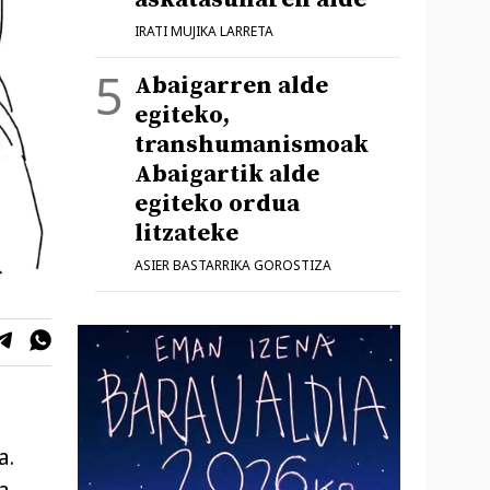
IRATI MUJIKA LARRETA
Abaigarren alde
egiteko,
transhumanismoak
Abaigartik alde
egiteko ordua
litzateke
ASIER BASTARRIKA GOROSTIZA
a.
a