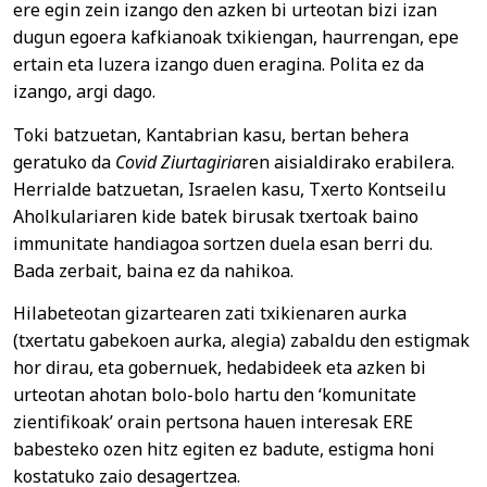
ere egin zein izango den azken bi urteotan bizi izan
dugun egoera kafkianoak txikiengan, haurrengan, epe
ertain eta luzera izango duen eragina. Polita ez da
izango, argi dago.
Toki batzuetan, Kantabrian kasu, bertan behera
geratuko da
Covid Ziurtagiria
ren aisialdirako erabilera.
Herrialde batzuetan, Israelen kasu, Txerto Kontseilu
Aholkulariaren kide batek birusak txertoak baino
immunitate handiagoa sortzen duela esan berri du.
Bada zerbait, baina ez da nahikoa.
Hilabeteotan gizartearen zati txikienaren aurka
(txertatu gabekoen aurka, alegia) zabaldu den estigmak
hor dirau, eta gobernuek, hedabideek eta azken bi
urteotan ahotan bolo-bolo hartu den ‘komunitate
zientifikoak’ orain pertsona hauen interesak ERE
babesteko ozen hitz egiten ez badute, estigma honi
kostatuko zaio desagertzea.