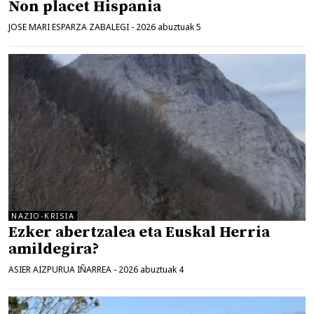
Non placet Hispania
JOSE MARI ESPARZA ZABALEGI
-
2026 abuztuak 5
NAZIO-KRISIA
Ezker abertzalea eta Euskal Herria
amildegira?
ASIER AIZPURUA IÑARREA
-
2026 abuztuak 4