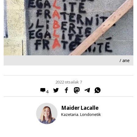
/ ane
2022 otsailak 7
4
Maider Lacalle
Kazetaria. Londonetik