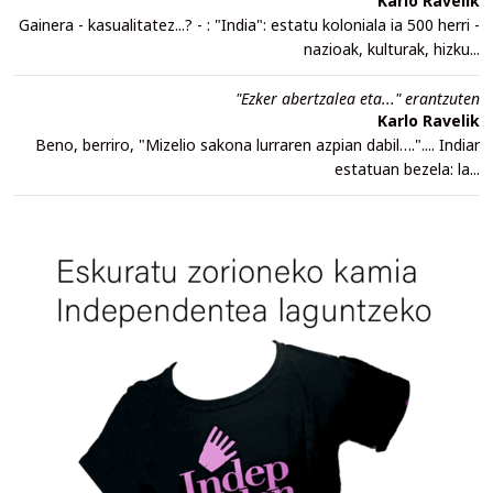
Karlo Ravelik
Gainera - kasualitatez...? - : "India": estatu koloniala ia 500 herri -
nazioak, kulturak, hizku...
"Ezker abertzalea eta..." erantzuten
Karlo Ravelik
Beno, berriro, "Mizelio sakona lurraren azpian dabil….".... Indiar
estatuan bezela: la...