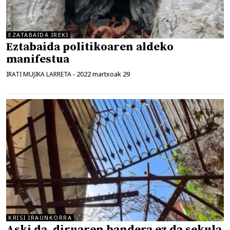
EZATABAIDA IREKI
Eztabaida politikoaren aldeko
manifestua
2022 martxoak 29
IRATI MUJIKA LARRETA
-
KRISI IRAUNKORRA
Aski da, diruaren bandera ez da sekula