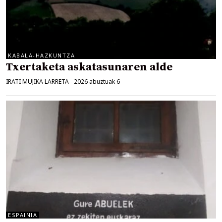
KABALA-HAZKUNTZA
Txertaketa askatasunaren alde
IRATI MUJIKA LARRETA
-
2026 abuztuak 6
ESPAINIA