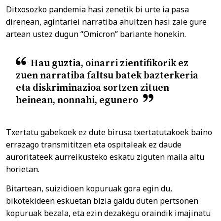
Ditxosozko pandemia hasi zenetik bi urte ia pasa
direnean, agintariei narratiba ahultzen hasi zaie gure
artean ustez dugun “Omicron” bariante honekin.
Hau guztia, oinarri zientifikorik ez
zuen narratiba faltsu batek bazterkeria
eta diskriminazioa sortzen zituen
heinean, nonnahi, egunero
Txertatu gabekoek ez dute birusa txertatutakoek baino
errazago transmititzen eta ospitaleak ez daude
auroritateek aurreikusteko eskatu ziguten maila altu
horietan.
Bitartean, suizidioen kopuruak gora egin du,
bikotekideen eskuetan bizia galdu duten pertsonen
kopuruak bezala, eta ezin dezakegu oraindik imajinatu