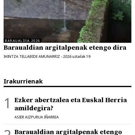
BARAUALDIA 2026
Baraualdian argitalpenak etengo dira
IHINTZA TELLABIDE AMUNARRIZ
-
2026 uztailak 19
Irakurrienak
Ezker abertzalea eta Euskal Herria
amildegira?
ASIER AIZPURUA IÑARREA
Baraualdian argitalpenak etengo