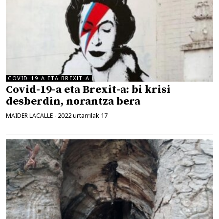
COVID-19-A ETA BREXIT-A
Covid-19-a eta Brexit-a: bi krisi
desberdin, norantza bera
2022 urtarrilak 17
MAIDER LACALLE
-