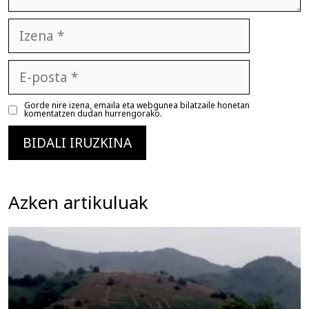
Izena
E-
posta
Gorde nire izena, emaila eta webgunea bilatzaile honetan
komentatzen dudan hurrengorako.
Azken artikuluak