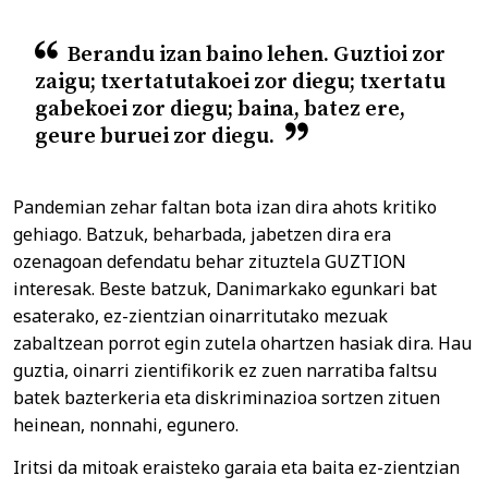
Berandu izan baino lehen. Guztioi zor
zaigu; txertatutakoei zor diegu; txertatu
gabekoei zor diegu; baina, batez ere,
geure buruei zor diegu.
Pandemian zehar faltan bota izan dira ahots kritiko
gehiago. Batzuk, beharbada, jabetzen dira era
ozenagoan defendatu behar zituztela GUZTION
interesak. Beste batzuk, Danimarkako egunkari bat
esaterako, ez-zientzian oinarritutako mezuak
zabaltzean porrot egin zutela ohartzen hasiak dira. Hau
guztia, oinarri zientifikorik ez zuen narratiba faltsu
batek bazterkeria eta diskriminazioa sortzen zituen
heinean, nonnahi, egunero.
Iritsi da mitoak eraisteko garaia eta baita ez-zientzian