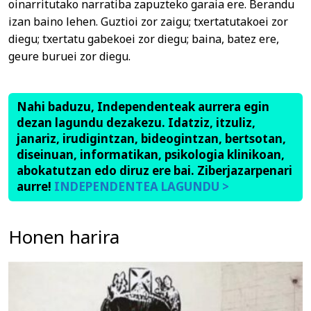
oinarritutako narratiba zapuzteko garaia ere. Berandu
izan baino lehen. Guztioi zor zaigu; txertatutakoei zor
diegu; txertatu gabekoei zor diegu; baina, batez ere,
geure buruei zor diegu.
Nahi baduzu, Independenteak aurrera egin
dezan lagundu dezakezu. Idatziz, itzuliz,
janariz, irudigintzan, bideogintzan, bertsotan,
diseinuan, informatikan, psikologia klinikoan,
abokatutzan edo diruz ere bai. Ziberjazarpenari
aurre!
INDEPENDENTEA LAGUNDU >
Honen harira