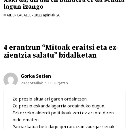
lagun izango
2022 apirilak 26
MAIDER LACALLE
-
4 erantzun “Mitoak eraitsi eta ez-
zientzia salatu” bidalketan
Gorka Setien
2022 otsailak 7, 11:03(r)etan
Ze prezio altua ari garen ordaintzen.
Ze prezio eskandalagarria ordainduko dugun.
Ezkerreko alderdi politikoak zeri ez ari ote diren
bide ematen.
Patriarkatua beti dago gerran, izan zaurgarrienak