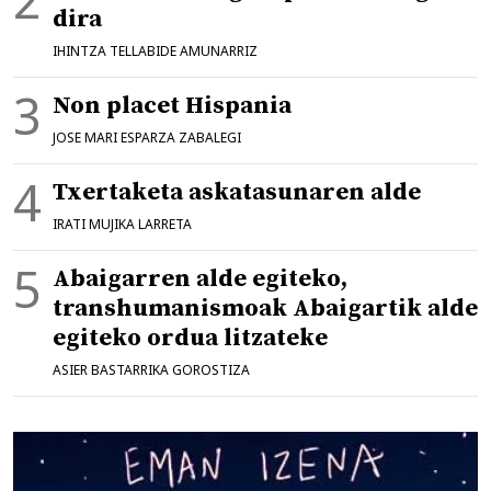
dira
IHINTZA TELLABIDE AMUNARRIZ
Non placet Hispania
JOSE MARI ESPARZA ZABALEGI
Txertaketa askatasunaren alde
IRATI MUJIKA LARRETA
Abaigarren alde egiteko,
transhumanismoak Abaigartik alde
egiteko ordua litzateke
ASIER BASTARRIKA GOROSTIZA