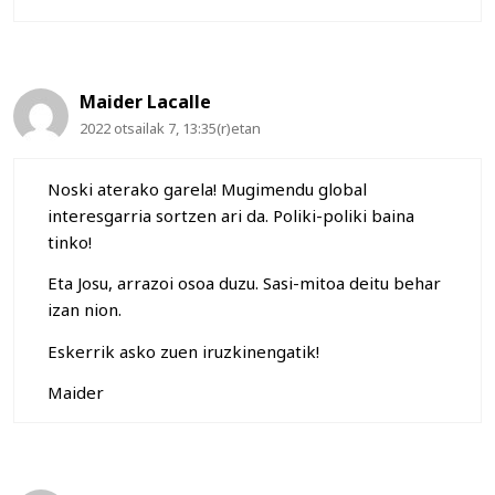
Maider Lacalle
2022 otsailak 7, 13:35(r)etan
Noski aterako garela! Mugimendu global
interesgarria sortzen ari da. Poliki-poliki baina
tinko!
Eta Josu, arrazoi osoa duzu. Sasi-mitoa deitu behar
izan nion.
Eskerrik asko zuen iruzkinengatik!
Maider