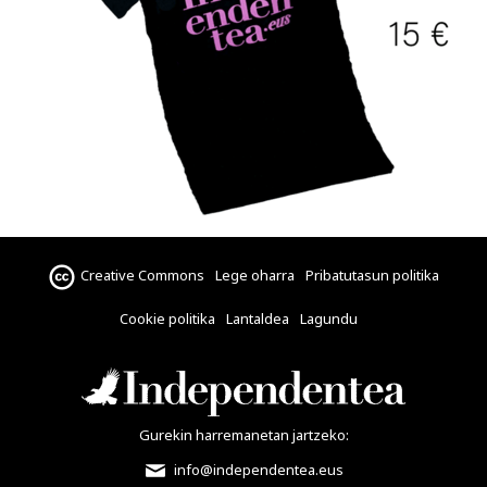
Creative Commons
Lege oharra
Pribatutasun politika
Cookie politika
Lantaldea
Lagundu
Gurekin harremanetan jartzeko:
info@independentea.eus