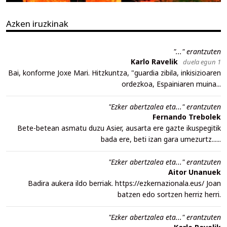
Azken iruzkinak
"..." erantzuten
Karlo Ravelik
duela egun 1
Bai, konforme Joxe Mari. Hitzkuntza, "guardia zibila, inkisizioaren
ordezkoa, Espainiaren muina...
"Ezker abertzalea eta..." erantzuten
Fernando Trebolek
Bete-betean asmatu duzu Asier, ausarta ere gazte ikuspegitik
bada ere, beti izan gara umezurtz......
"Ezker abertzalea eta..." erantzuten
Aitor Unanuek
Badira aukera ildo berriak. https://ezkernazionala.eus/ Joan
batzen edo sortzen herriz herri.
"Ezker abertzalea eta..." erantzuten