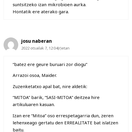
suntsitzeko izan mikrobioen aurka.
Hontatik ere aterako gara.
josu naberan
2022 otsailak 7, 12:04(r)etan
“batez ere geure buruari zor diogu”
Arrazoi osoa, Maider.
Zuzenketatxo apal bat, nire aldetik:
“MITOA” barik, “SASI-MITOA” deitzea hire
artikuluaren kasuan.
Izan ere “Mitoa” oso errespetagarria dun, zeren
lehenxeago gertatu den ERREALITATE bat islatzen
baitu.