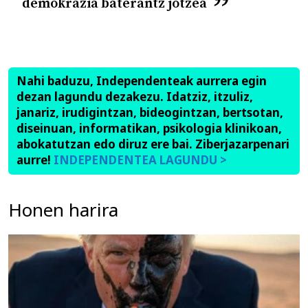
demokrazia baterantz jotzea
Nahi baduzu, Independenteak aurrera egin
dezan lagundu dezakezu. Idatziz, itzuliz,
janariz, irudigintzan, bideogintzan, bertsotan,
diseinuan, informatikan, psikologia klinikoan,
abokatutzan edo diruz ere bai. Ziberjazarpenari
aurre!
INDEPENDENTEA LAGUNDU >
Honen harira