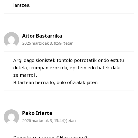
lantzea.
Aitor Bastarrika
2026 martxoak 3, 9:59(r)etan
Argi dago sionistek tontolo potrotatik ondo estutu
dutela, trumpan erori da, epstein edo batek daki
ze marroi .
Bitartean herria lo, bulo ofizialak jaten.
Pako Iriarte
2026 martxoak 3, 13:44(r)etan
Demokrazia zuzena?.Nortzurena?…