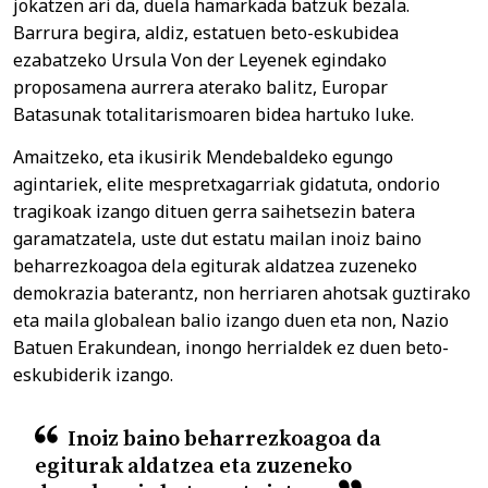
jokatzen ari da, duela hamarkada batzuk bezala.
Barrura begira, aldiz, estatuen beto-eskubidea
ezabatzeko Ursula Von der Leyenek egindako
proposamena aurrera aterako balitz, Europar
Batasunak totalitarismoaren bidea hartuko luke.
Amaitzeko, eta ikusirik Mendebaldeko egungo
agintariek, elite mespretxagarriak gidatuta, ondorio
tragikoak izango dituen gerra saihetsezin batera
garamatzatela, uste dut estatu mailan inoiz baino
beharrezkoagoa dela egiturak aldatzea zuzeneko
demokrazia baterantz, non herriaren ahotsak guztirako
eta maila globalean balio izango duen eta non, Nazio
Batuen Erakundean, inongo herrialdek ez duen beto-
eskubiderik izango.
Inoiz baino beharrezkoagoa da
egiturak aldatzea eta zuzeneko