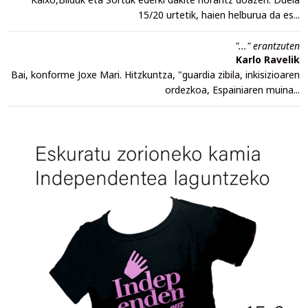
15/20 urtetik, haien helburua da es...
"..." erantzuten
Karlo Ravelik
Bai, konforme Joxe Mari. Hitzkuntza, "guardia zibila, inkisizioaren
ordezkoa, Espainiaren muina...