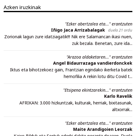
Azken iruzkinak
"Ezker abertzalea eta..." erantzuten
Iñigo Jaca Arrizabalagak
duela 21 ordu
Zorionak lagun zure idatziagatik!!! Nik ere Salamancan ikasi nuen,
zuk bezala. Benetan, zure ida...
"Arazoa aldaketaren..." erantzuten
Angel Bidaurrazaga vandierdonckek
Iktus eta bihotzekoez gain, Frantzian egindako ikerketa batek
hemofilia A rekin lotu ditu Covid t...
"Etsipena ekintzarekin..." erantzuten
Karlo Ravelik
AFRIKAN: 3.000 hizkuntzak, kulturak, herriak, bixitasunak,
altxorrak...
"Ezker abertzalea eta..." erantzuten
Maite Arandigoien Leorzak
Kaixo,Bilduk eta Sortuk ederki dakite norantz doazen. Duela