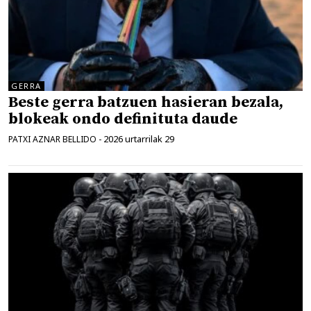
GERRA
Beste gerra batzuen hasieran bezala,
blokeak ondo definituta daude
2026 urtarrilak 29
PATXI AZNAR BELLIDO
-