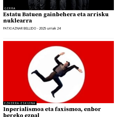
GERRA
Estatu Batuen gainbehera eta arrisku
nuklearra
2025 urriak 24
PATXI AZNAR BELLIDO
-
EZKERRA-ESKUINA
Inperialismoa eta faxismoa, enbor
bereko ezpal