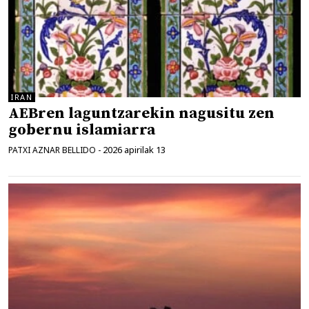
IRAN
AEBren laguntzarekin nagusitu zen
gobernu islamiarra
2026 apirilak 13
PATXI AZNAR BELLIDO
-