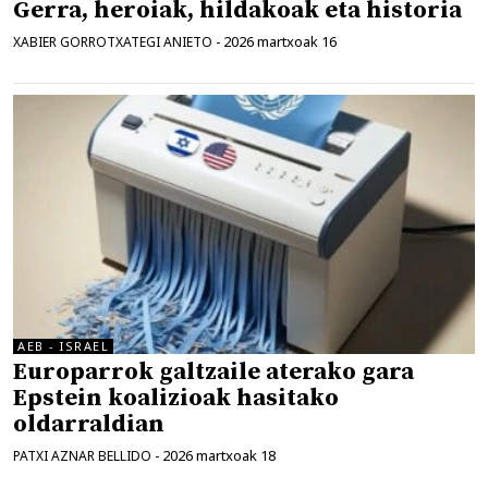
Gerra, heroiak, hildakoak eta historia
2026 martxoak 16
XABIER GORROTXATEGI ANIETO
-
AEB - ISRAEL
Europarrok galtzaile aterako gara
Epstein koalizioak hasitako
oldarraldian
2026 martxoak 18
PATXI AZNAR BELLIDO
-