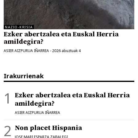
NAZIO-KRISIA
Ezker abertzalea eta Euskal Herria
amildegira?
ASIER AIZPURUA IÑARREA
-
2026 abuztuak 4
Irakurrienak
Ezker abertzalea eta Euskal Herria
amildegira?
ASIER AIZPURUA IÑARREA
Non placet Hispania
JOSE MARI ESPARZA ZABALEGI