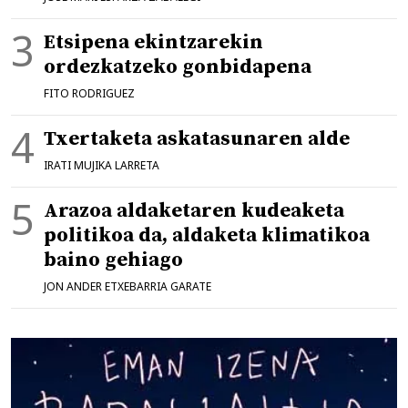
Etsipena ekintzarekin
ordezkatzeko gonbidapena
FITO RODRIGUEZ
Txertaketa askatasunaren alde
IRATI MUJIKA LARRETA
Arazoa aldaketaren kudeaketa
politikoa da, aldaketa klimatikoa
baino gehiago
JON ANDER ETXEBARRIA GARATE