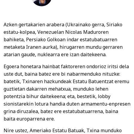
Azken gertakarien arabera (Ukrainako gerra, Siriako
estatu-kolpea, Venezuelan Nicolas Maduroren
bahiketa, Persiako Golkoan indar estatubatuarren
metaketa Iranen aurka), hirugarren mundu gerraren
atarian gaude, nuklearra ere izan daitekeena.
Egoera honetara hainbat faktoreren ondorioz iritsi dela
uste dut, baina batez ere bi nabarmenduko nituzke:
batetik, Txinaren hazkundeak Estatu Batuentzat eremu
guztietan dakarren mehatxua, munduko lehen
potentzia bihur daitekeena; eta, bestetik, lobby
sionistarekin lotura handia duten armamentu-enpresen
grina diruzalea, batez ere estatubatuarrena, baina
baita europarrena ere.
Nire ustez, Ameriako Estatu Batuak, Txina munduko