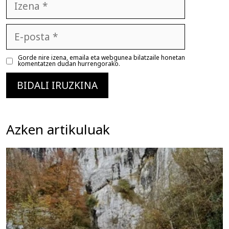
E-
posta
Gorde nire izena, emaila eta webgunea bilatzaile honetan
komentatzen dudan hurrengorako.
Azken artikuluak