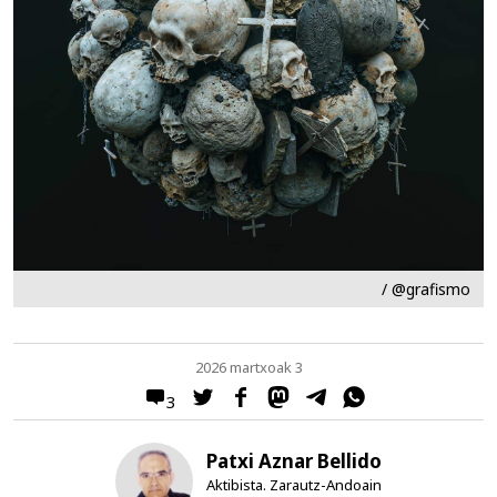
/ @grafismo
2026 martxoak 3
3
Patxi Aznar Bellido
Aktibista. Zarautz-Andoain