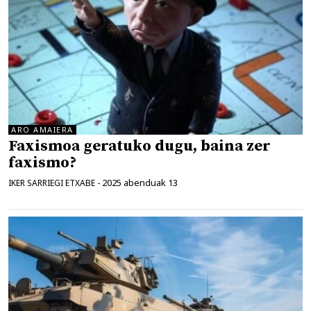
ARO AMAIERA
Faxismoa geratuko dugu, baina zer
faxismo?
2025 abenduak 13
IKER SARRIEGI ETXABE
-