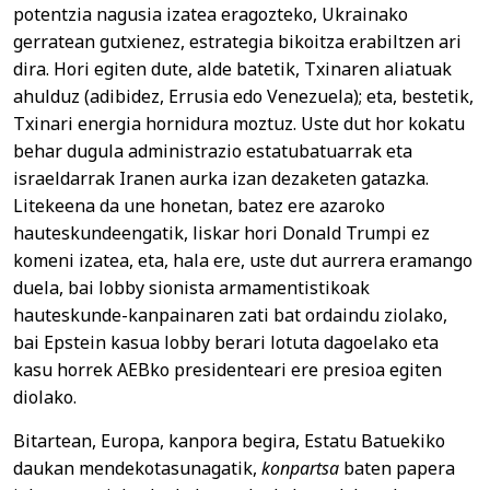
potentzia nagusia izatea eragozteko, Ukrainako
gerratean gutxienez, estrategia bikoitza erabiltzen ari
dira. Hori egiten dute, alde batetik, Txinaren aliatuak
ahulduz (adibidez, Errusia edo Venezuela); eta, bestetik,
Txinari energia hornidura moztuz. Uste dut hor kokatu
behar dugula administrazio estatubatuarrak eta
israeldarrak Iranen aurka izan dezaketen gatazka.
Litekeena da une honetan, batez ere azaroko
hauteskundeengatik, liskar hori Donald Trumpi ez
komeni izatea, eta, hala ere, uste dut aurrera eramango
duela, bai lobby sionista armamentistikoak
hauteskunde-kanpainaren zati bat ordaindu ziolako,
bai Epstein kasua lobby berari lotuta dagoelako eta
kasu horrek AEBko presidenteari ere presioa egiten
diolako.
Bitartean, Europa, kanpora begira, Estatu Batuekiko
daukan mendekotasunagatik,
konpartsa
baten papera