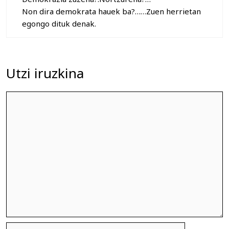
Non dira demokrata hauek ba?……Zuen herrietan
egongo dituk denak.
Utzi iruzkina
Iruzkina
Izena