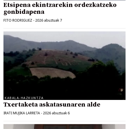
Etsipena ekintzarekin ordezkatzeko
gonbidapena
FITO RODRIGUEZ
-
2026 abuztuak 7
KABALA-HAZKUNTZA
Txertaketa askatasunaren alde
IRATI MUJIKA LARRETA
-
2026 abuztuak 6