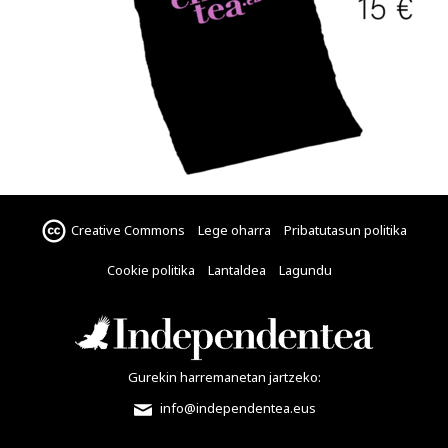
Creative Commons
Lege oharra
Pribatutasun politika
Cookie politika
Lantaldea
Lagundu
Gurekin harremanetan jartzeko:
info@independentea.eus