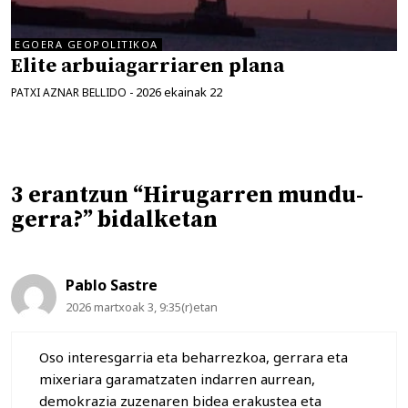
EGOERA GEOPOLITIKOA
Elite arbuiagarriaren plana
2026 ekainak 22
PATXI AZNAR BELLIDO
-
3 erantzun “Hirugarren mundu-
gerra?” bidalketan
Pablo Sastre
2026 martxoak 3, 9:35(r)etan
Oso interesgarria eta beharrezkoa, gerrara eta
mixeriara garamatzaten indarren aurrean,
demokrazia zuzenaren bidea erakustea eta