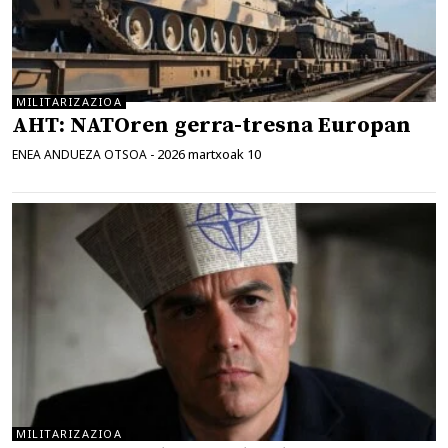
MILITARIZAZIOA
AHT: NATOren gerra-tresna Europan
2026 martxoak 10
ENEA ANDUEZA OTSOA
-
MILITARIZAZIOA