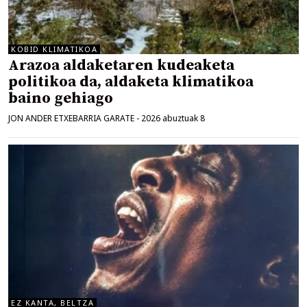
KOBID KLIMATIKOA
Arazoa aldaketaren kudeaketa
politikoa da, aldaketa klimatikoa
baino gehiago
JON ANDER ETXEBARRIA GARATE
-
2026 abuztuak 8
EZ KANTA, BELTZA