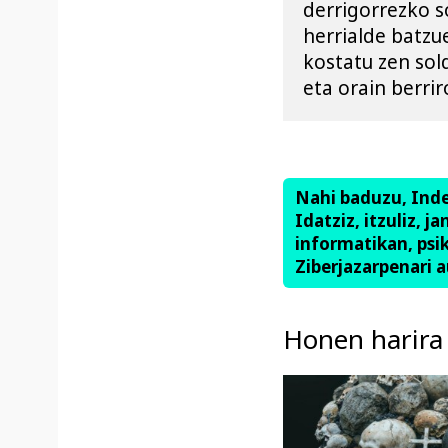
derrigorrezko so
herrialde batzu
kostatu zen sol
eta orain berri
Nahi baduzu, Ind
Idatziz, itzuliz, j
informatikan, psik
Ziberjazarpenari a
Honen harira