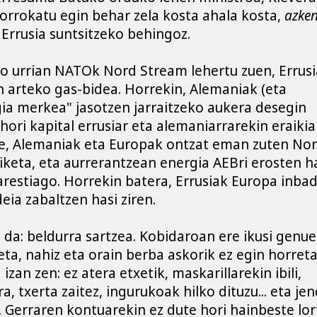
borrokatu egin behar zela kosta ahala kosta, 
azken
, Errusia suntsitzeko behingoz.
o urrian NATOk Nord Stream lehertu zuen, Errusia
 arteko gas-bidea. Horrekin, Alemaniak (eta 
ia merkea" jasotzen jarraitzeko aukera desegin 
hori kapital errusiar eta alemaniarrarekin eraikia 
e, Alemaniak eta Europak ontzat eman zuten Nor
keta, eta aurrerantzean energia AEBri erosten ha
arestiago. Horrekin batera, Errusiak Europa inbadi
ia zabaltzen hasi ziren. 
 da: beldurra sartzea. Kobidaroan ere ikusi genue
eta, nahiz eta orain berba askorik ez egin horretaz
zan zen: ez atera etxetik, maskarillarekin ibili, 
a, txerta zaitez, ingurukoak hilko dituzu... eta jen
 Gerraren kontuarekin ez dute hori hainbeste lort