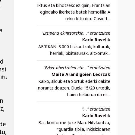
Iktus eta bihotzekoez gain, Frantzian
 
egindako ikerketa batek hemofilia A
rekin lotu ditu Covid t...
 
"Etsipena ekintzarekin..." erantzuten
Karlo Ravelik
AFRIKAN: 3.000 hizkuntzak, kulturak,
herriak, bixitasunak, altxorrak...
d 
"Ezker abertzalea eta..." erantzuten
si 
Maite Arandigoien Leorzak
tu 
Kaixo,Bilduk eta Sortuk ederki dakite
norantz doazen. Duela 15/20 urtetik,
haien helburua da es...
n 
, 
"..." erantzuten
Karlo Ravelik
Bai, konforme Joxe Mari. Hitzkuntza,
de 
"guardia zibila, inkisizioaren
u, 