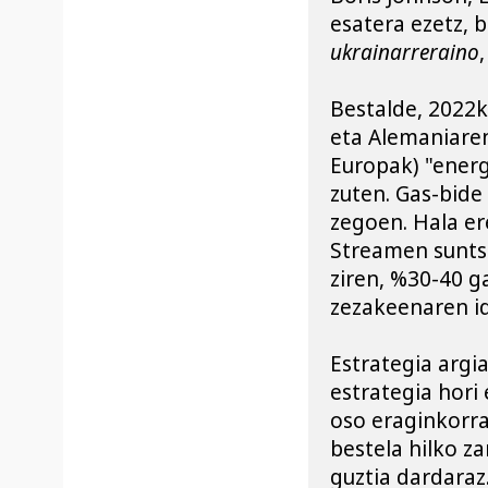
esatera ezetz, 
ukrainarreraino
Bestalde, 2022k
eta Alemaniaren
Europak) "energ
zuten. Gas-bide 
zegoen. Hala er
Streamen suntsi
ziren, %30-40 g
zezakeenaren ide
Estrategia argia
estrategia hori 
oso eraginkorra i
bestela hilko zar
guztia dardaraz.