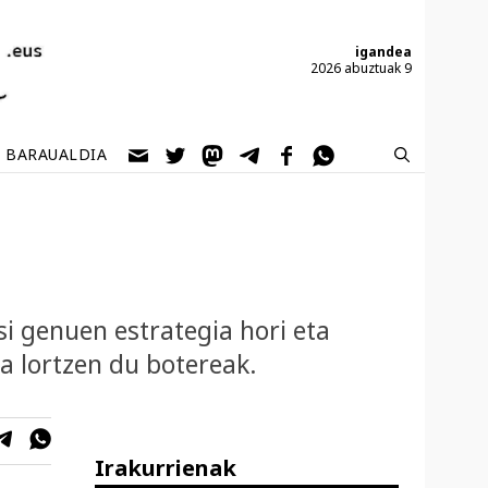
igandea
2026 abuztuak 9
BARAUALDIA
si genuen estrategia hori eta
a lortzen du botereak.
Irakurrienak