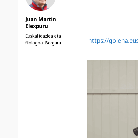
Juan Martin
Elexpuru
Euskal idazlea eta
https://goiena.e
filologoa. Bergara