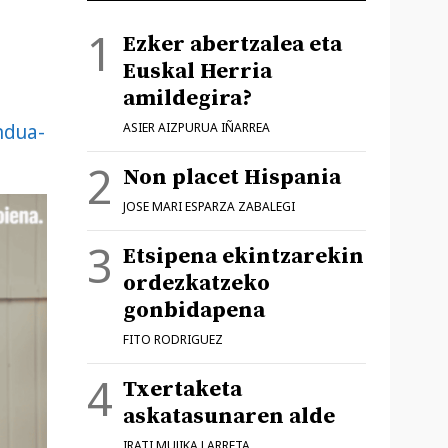
Ezker abertzalea eta
Euskal Herria
amildegira?
ASIER AIZPURUA IÑARREA
ndua-
Non placet Hispania
JOSE MARI ESPARZA ZABALEGI
Etsipena ekintzarekin
ordezkatzeko
gonbidapena
FITO RODRIGUEZ
Txertaketa
askatasunaren alde
IRATI MUJIKA LARRETA