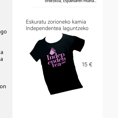
ordezkoa, Espainiaren muina...
go 
a 
a 
on 