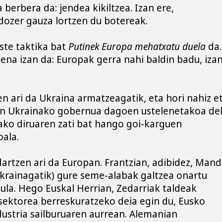
 berbera da: jendea kikiltzea. Izan ere, 
dozer gauza lortzen du botereak.
ste taktika bat 
Putinek Europa mehatxatu duela 
da. 
ena izan da: Europak gerra nahi baldin badu, izan
n ari da Ukraina armatzeagatik, eta hori nahiz et
an Ukrainako gobernua dagoen ustelenetakoa del
ko diruaren zati bat hango goi-karguen 
oala.
dartzen ari da Europan. Frantzian, adibidez, Mand
Ukrainagatik) gure seme-alabak galtzea onartu 
la. Hego Euskal Herrian, Zedarriak taldeak 
ektorea berreskuratzeko deia egin du, Eusko 
dustria sailburuaren aurrean. Alemanian 