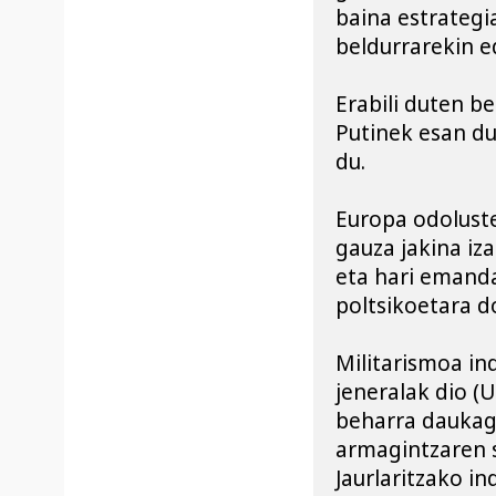
baina estrategia
beldurrarekin e
Erabili duten be
Putinek esan du
du.
Europa odoluste
gauza jakina iz
eta hari emanda
poltsikoetara d
Militarismoa in
jeneralak dio (
beharra daukagu
armagintzaren s
Jaurlaritzako in