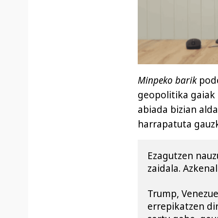
Minpeko barik
podc
geopolitika gaiak
abiada bizian alda
harrapatuta gauz
Ezagutzen nauzu
zaidala. Azkena
Trump, Venezuela
errepikatzen di