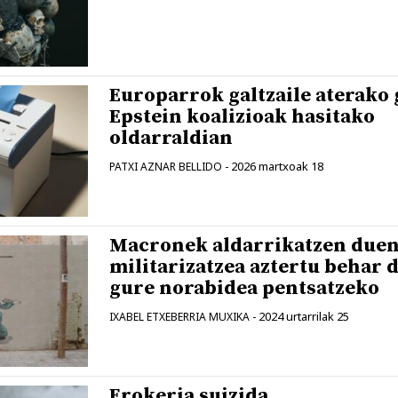
Europarrok galtzaile aterako 
Epstein koalizioak hasitako
oldarraldian
2026 martxoak 18
PATXI AZNAR BELLIDO
-
Macronek aldarrikatzen due
militarizatzea aztertu behar 
gure norabidea pentsatzeko
2024 urtarrilak 25
IXABEL ETXEBERRIA MUXIKA
-
Erokeria suizida