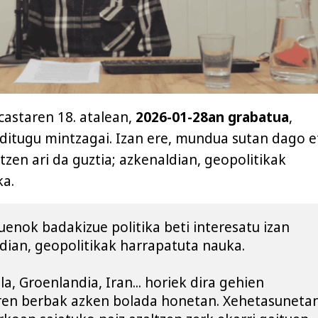
astaren 18. atalean,
2026-01-28an grabatua
,
 ditugu mintzagai. Izan ere, mundua sutan dago e
tzen ari da guztia; azkenaldian, geopolitikak
ka.
enok badakizue politika beti interesatu izan 
ldian, geopolitikak harrapatuta nauka.
, Groenlandia, Iran... horiek dira gehien 
ren berbak azken bolada honetan. Xehetasunetan