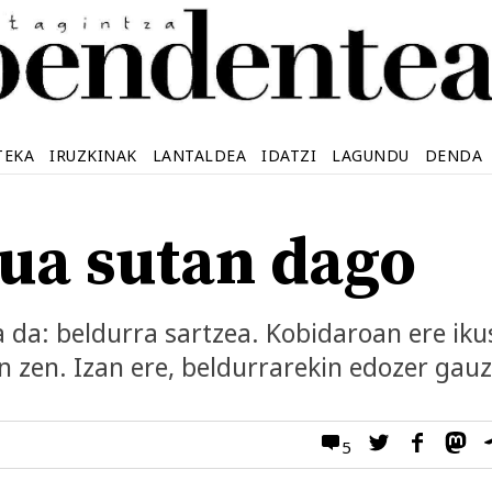
TEKA
IRUZKINAK
LANTALDEA
IDATZI
LAGUNDU
DENDA
a sutan dago
a da: beldurra sartzea. Kobidaroan ere iku
n zen. Izan ere, beldurrarekin edozer gauz
5