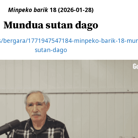
Minpeko barik
18
(2026-01-28)
Mundua sutan dago
us/bergara/1771947547184-minpeko-barik-18-mu
sutan-dago