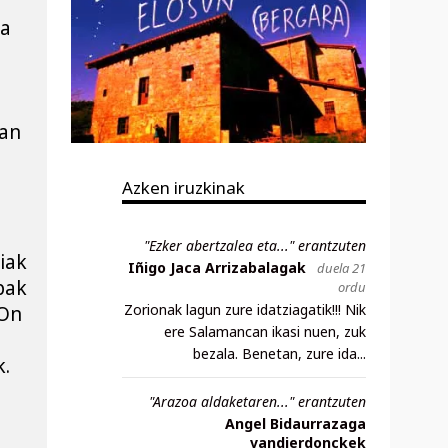
a 
an 
Azken iruzkinak
"Ezker abertzalea eta..." erantzuten
iak 
Iñigo Jaca Arrizabalagak
duela 21
pak 
ordu
Zorionak lagun zure idatziagatik!!! Nik
On 
ere Salamancan ikasi nuen, zuk
bezala. Benetan, zure ida...
. 
"Arazoa aldaketaren..." erantzuten
Angel Bidaurrazaga
 
vandierdonckek