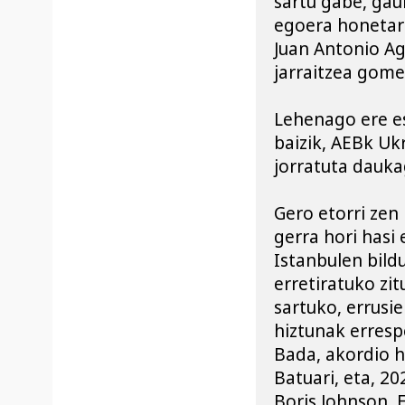
sartu gabe, gaur
egoera honetara
Juan Antonio Agu
jarraitzea gome
Lehenago ere es
baizik, AEBk Uk
jorratuta dauka
Gero etorri zen 
gerra hori hasi 
Istanbulen bildu
erretiratuko zi
sartuko, errusi
hiztunak erresp
Bada, akordio h
Batuari, eta, 20
Boris Johnson, 