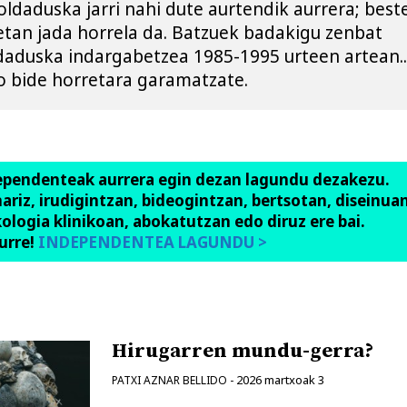
ldaduska jarri nahi dute aurtendik aurrera; beste
etan jada horrela da. Batzuek badakigu zenbat 
daduska indargabetzea 1985-1995 urteen artean...
ro bide horretara garamatzate.
ependenteak aurrera egin dezan lagundu dezakezu.
anariz, irudigintzan, bideogintzan, bertsotan, diseinuan
ologia klinikoan, abokatutzan edo diruz ere bai.
urre!
INDEPENDENTEA LAGUNDU >
Hirugarren mundu-gerra?
2026 martxoak 3
PATXI AZNAR BELLIDO
-