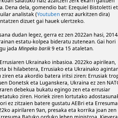
koan saiatuko naiz azaltzen zerk ekarri gaituen 
. Dena dela, gomendio bat: Ezequiel Bistoletti et
ilar analistak (
Youtuben
 erraz aurkitzen dira) 
ntatzen dizuet gai hauek ulertzeko.
ana dudan legez, gerra ez zen 2022an hasi, 2014
rainan estatu-kolpea bideratu zutenean. Gai hori 
gu jada 
Minpeko barik
 9 eta 15 ataletan.
Errusiaren Ukrainako inbasioa. 2022ko apirilean, 
eta bi hilabetera, Errusiako eta Ukrainako agintar
 ziren eta akordio batera iritsi ziren: Errusiak tro
tuen Donetsk eta Luganskera, Ukraina ez zen NAT
eraren debekua bukatu egingo zen eta errusiar 
etatuko ziren. Horiek ziren lortutako adostasunak
ori ez zitzaien batere gustatu AEBri eta Erresuma 
22ko apirilaren 9an, presaka eta korrika joan zen 
Erresuma Batuko orduko lehen ministroa, Kievera,