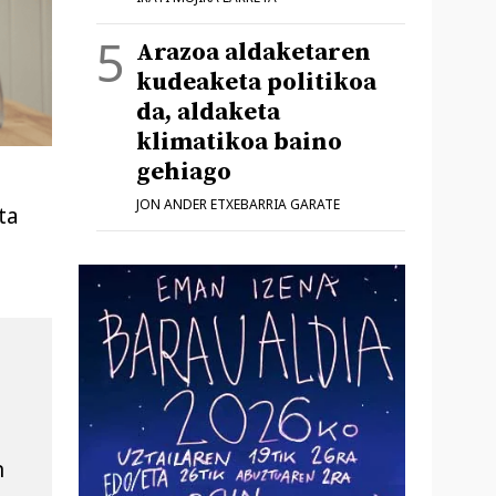
Arazoa aldaketaren
kudeaketa politikoa
da, aldaketa
klimatikoa baino
gehiago
JON ANDER ETXEBARRIA GARATE
ta
 