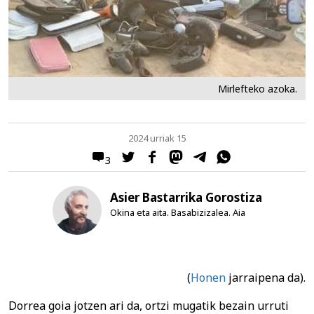
Mirlefteko azoka.
2024 urriak 15
3
Asier Bastarrika Gorostiza
Okina eta aita. Basabizizalea. Aia
(
Honen
jarraipena da).
Dorrea goia jotzen ari da, ortzi mugatik bezain urruti