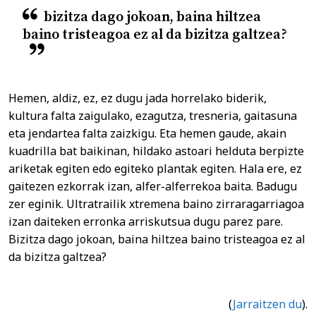
bizitza dago jokoan, baina hiltzea
baino tristeagoa ez al da bizitza galtzea?
Hemen, aldiz, ez, ez dugu jada horrelako biderik,
kultura falta zaigulako, ezagutza, tresneria, gaitasuna
eta jendartea falta zaizkigu. Eta hemen gaude, akain
kuadrilla bat baikinan, hildako astoari helduta berpizte
ariketak egiten edo egiteko plantak egiten. Hala ere, ez
gaitezen ezkorrak izan, alfer-alferrekoa baita. Badugu
zer eginik. Ultratrailik xtremena baino zirraragarriagoa
izan daiteken erronka arriskutsua dugu parez pare.
Bizitza dago jokoan, baina hiltzea baino tristeagoa ez al
da bizitza galtzea?
(
Jarraitzen du
).