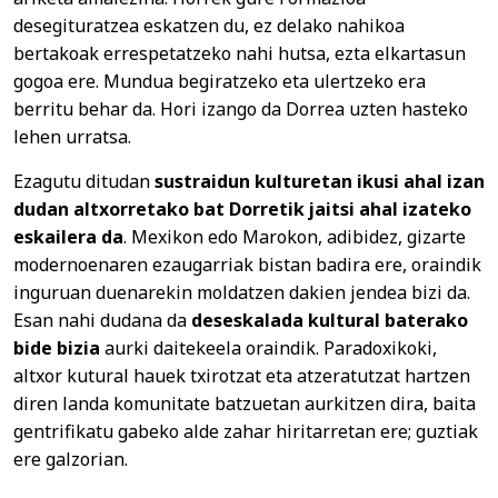
desegituratzea eskatzen du, ez delako nahikoa
bertakoak errespetatzeko nahi hutsa, ezta elkartasun
gogoa ere. Mundua begiratzeko eta ulertzeko era
berritu behar da. Hori izango da Dorrea uzten hasteko
lehen urratsa.
Ezagutu ditudan
sustraidun kulturetan ikusi ahal izan
dudan altxorretako bat Dorretik jaitsi ahal izateko
eskailera da
. Mexikon edo Marokon, adibidez, gizarte
modernoenaren ezaugarriak bistan badira ere, oraindik
inguruan duenarekin moldatzen dakien jendea bizi da.
Esan nahi dudana da
deseskalada kultural baterako
bide bizia
aurki daitekeela oraindik. Paradoxikoki,
altxor kutural hauek txirotzat eta atzeratutzat hartzen
diren landa komunitate batzuetan aurkitzen dira, baita
gentrifikatu gabeko alde zahar hiritarretan ere; guztiak
ere galzorian.