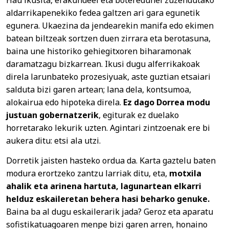
aldarrikapenekiko fedea galtzen ari gara egunetik
egunera. Ukaezina da jendearekin manifa edo ekimen
batean biltzeak sortzen duen zirrara eta berotasuna,
baina une historiko gehiegitxoren biharamonak
daramatzagu bizkarrean. Ikusi dugu alferrikakoak
direla larunbateko prozesiyuak, aste guztian etsaiari
salduta bizi garen artean; lana dela, kontsumoa,
alokairua edo hipoteka direla.
Ez dago Dorrea modu
justuan gobernatzerik
, egiturak ez duelako
horretarako lekurik uzten. Agintari zintzoenak ere bi
aukera ditu: etsi ala utzi.
Dorretik jaisten hasteko ordua da. Karta gaztelu baten
modura erortzeko zantzu larriak ditu, eta,
motxila
ahalik eta arinena hartuta, lagunartean elkarri
helduz eskaileretan behera hasi beharko genuke.
Baina ba al dugu eskailerarik jada? Geroz eta aparatu
sofistikatuagoaren menpe bizi garen arren, honaino