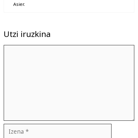
Asier.
Utzi iruzkina
Iruzkina
Izena