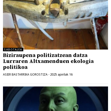
SABOTAJEA
Biziraupena politizatzean datza
Lurraren Altxamenduen ekologia
politikoa
2025 apirilak 16
ASIER BASTARRIKA GOROSTIZA
-