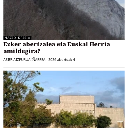
NAZIO-KRISIA
Ezker abertzalea eta Euskal Herria
amildegira?
ASIER AIZPURUA IÑARREA
-
2026 abuztuak 4