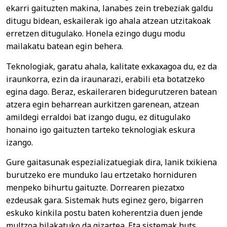
ekarri gaituzten makina, lanabes zein trebeziak galdu
ditugu bidean, eskailerak igo ahala atzean utzitakoak
erretzen ditugulako. Honela ezingo dugu modu
mailakatu batean egin behera.
Teknologiak, garatu ahala, kalitate exkaxagoa du, ez da
iraunkorra, ezin da iraunarazi, erabili eta botatzeko
egina dago. Beraz, eskaileraren bidegurutzeren batean
atzera egin beharrean aurkitzen garenean, atzean
amildegi erraldoi bat izango dugu, ez ditugulako
honaino igo gaituzten tarteko teknologiak eskura
izango.
Gure gaitasunak espezializatuegiak dira, lanik txikiena
burutzeko ere munduko lau ertzetako horniduren
menpeko bihurtu gaituzte. Dorrearen piezatxo
ezdeusak gara. Sistemak huts eginez gero, bigarren
eskuko kinkila postu baten koherentzia duen jende
multzoa bilakatuko da gizartea. Eta sistemak huts