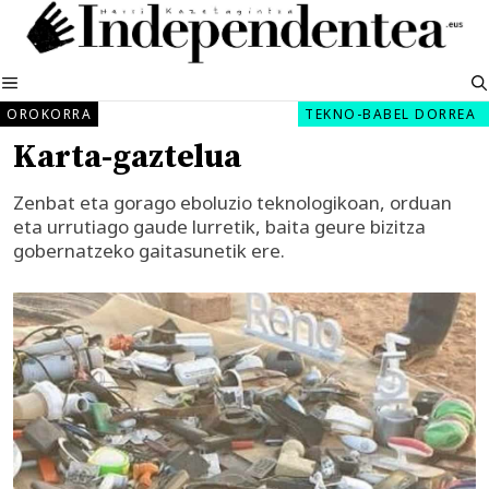
Edukira
salto
egin
MENUA
OROKORRA
TEKNO-BABEL DORREA
Karta-gaztelua
Zenbat eta gorago eboluzio teknologikoan, orduan
eta urrutiago gaude lurretik, baita geure bizitza
gobernatzeko gaitasunetik ere.