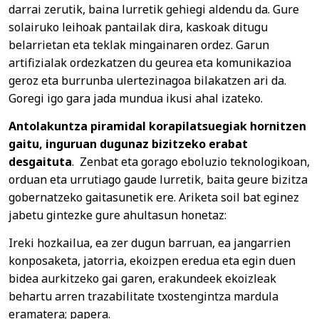
darrai zerutik, baina lurretik gehiegi aldendu da. Gure
solairuko leihoak pantailak dira, kaskoak ditugu
belarrietan eta teklak mingainaren ordez. Garun
artifizialak ordezkatzen du geurea eta komunikazioa
geroz eta burrunba ulertezinagoa bilakatzen ari da.
Goregi igo gara jada mundua ikusi ahal izateko.
Antolakuntza piramidal korapilatsuegiak hornitzen
gaitu, inguruan dugunaz bizitzeko erabat
desgaituta
. Zenbat eta gorago eboluzio teknologikoan,
orduan eta urrutiago gaude lurretik, baita geure bizitza
gobernatzeko gaitasunetik ere. Ariketa soil bat eginez
jabetu gintezke gure ahultasun honetaz:
Ireki hozkailua, ea zer dugun barruan, ea jangarrien
konposaketa, jatorria, ekoizpen eredua eta egin duen
bidea aurkitzeko gai garen, erakundeek ekoizleak
behartu arren trazabilitate txostengintza mardula
eramatera; papera.