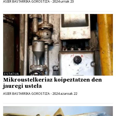
2024 urriak 23
ASIER BASTARRIKA GOROSTIZA
-
ESTATUA
Mikroustelkeriaz koipeztatzen den
jauregi ustela
2024 azaroak 22
ASIER BASTARRIKA GOROSTIZA
-