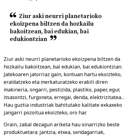
Ziur aski neurri planetarioko
ekoizpena biltzen da hozkailu
bakoitzean, bai edukian, bai
edukiontzian
Ziur aski neurri planetarioko ekoizpena biltzen da
hozkailu bakoitzean, bai edukian, bai edukiontzian.
Jatekoaren jatorriaz gain, kontuan hartu ekoizteko,
eraldatzeko eta merkaturatzeko erabili diren
makineria, ongarri, pestizida, plastiko, paper, egur,
itsasontzi, furgoneta, erregai, denda, elektrizitatea…
Hau guztia industriak bahitutako kalitate exkaxeko
jangarri pozoitua ekoizteko, oro har.
Orain, zabal dezagun ariketa hau oinarrizko beste
produktuetara: jantzia, etxea, sendagarriak,