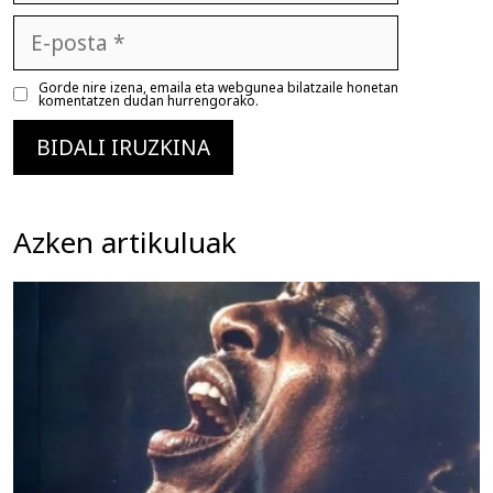
E-
posta
Gorde nire izena, emaila eta webgunea bilatzaile honetan
komentatzen dudan hurrengorako.
Azken artikuluak