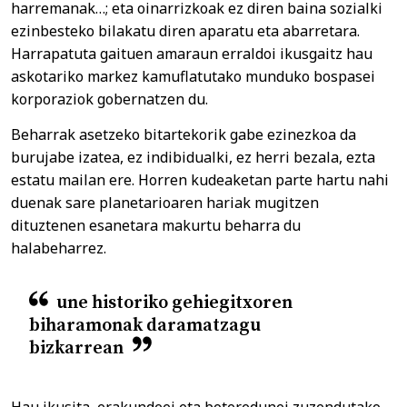
harremanak…; eta oinarrizkoak ez diren baina sozialki
ezinbesteko bilakatu diren aparatu eta abarretara.
Harrapatuta gaituen amaraun erraldoi ikusgaitz hau
askotariko markez kamuflatutako munduko bospasei
korporaziok gobernatzen du.
Beharrak asetzeko bitartekorik gabe ezinezkoa da
burujabe izatea, ez indibidualki, ez herri bezala, ezta
estatu mailan ere. Horren kudeaketan parte hartu nahi
duenak sare planetarioaren hariak mugitzen
dituztenen esanetara makurtu beharra du
halabeharrez.
une historiko gehiegitxoren
biharamonak daramatzagu
bizkarrean
Hau ikusita, erakundeei eta boteredunei zuzendutako