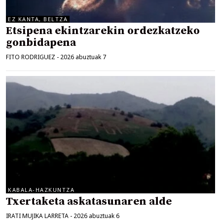
EZ KANTA, BELTZA
Etsipena ekintzarekin ordezkatzeko
gonbidapena
FITO RODRIGUEZ
-
2026 abuztuak 7
KABALA-HAZKUNTZA
Txertaketa askatasunaren alde
IRATI MUJIKA LARRETA
-
2026 abuztuak 6