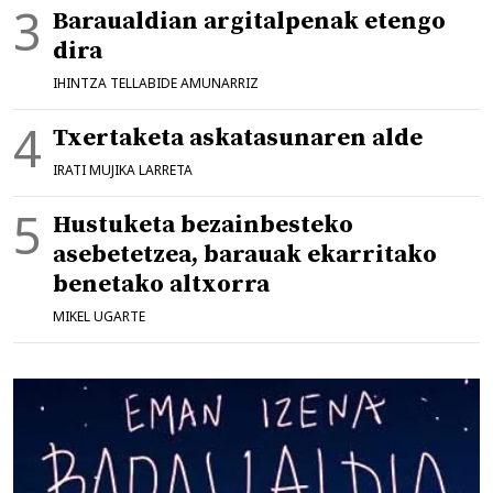
Baraualdian argitalpenak etengo
dira
IHINTZA TELLABIDE AMUNARRIZ
Txertaketa askatasunaren alde
IRATI MUJIKA LARRETA
Hustuketa bezainbesteko
asebetetzea, barauak ekarritako
benetako altxorra
MIKEL UGARTE