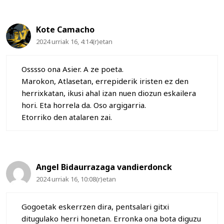
Kote Camacho
2024 urriak 16, 4:14(r)etan
Osssso ona Asier. A ze poeta.
Marokon, Atlasetan, errepiderik iristen ez den
herrixkatan, ikusi ahal izan nuen diozun eskailera
hori. Eta horrela da. Oso argigarria.
Etorriko den atalaren zai.
Angel Bidaurrazaga vandierdonck
2024 urriak 16, 10:08(r)etan
Gogoetak eskerrzen dira, pentsalari gitxi
ditugulako herri honetan. Erronka ona bota diguzu