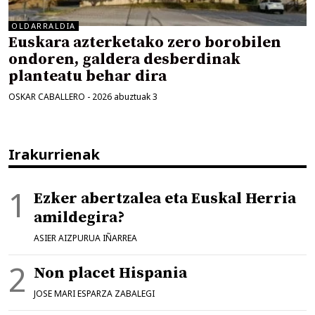
OLDARRALDIA
Euskara azterketako zero borobilen
ondoren, galdera desberdinak
planteatu behar dira
OSKAR CABALLERO
-
2026 abuztuak 3
Irakurrienak
Ezker abertzalea eta Euskal Herria
amildegira?
ASIER AIZPURUA IÑARREA
Non placet Hispania
JOSE MARI ESPARZA ZABALEGI