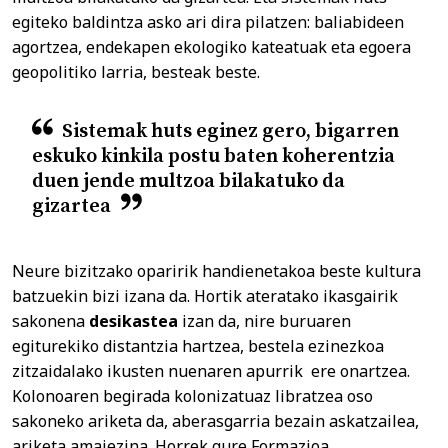
egiteko baldintza asko ari dira pilatzen: baliabideen
agortzea, endekapen ekologiko kateatuak eta egoera
geopolitiko larria, besteak beste.
Sistemak huts eginez gero, bigarren
eskuko kinkila postu baten koherentzia
duen jende multzoa bilakatuko da
gizartea
Neure bizitzako oparirik handienetakoa beste kultura
batzuekin bizi izana da. Hortik ateratako ikasgairik
sakonena
desikastea
izan da, nire buruaren
egiturekiko distantzia hartzea, bestela ezinezkoa
zitzaidalako ikusten nuenaren apurrik ere onartzea.
Kolonoaren begirada kolonizatuaz libratzea oso
sakoneko ariketa da, aberasgarria bezain askatzailea,
ariketa amaiezina. Horrek gure Formazioa