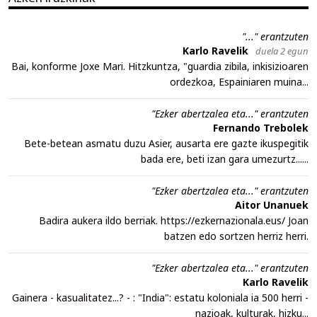
"..." erantzuten
Karlo Ravelik
duela 2 egun
Bai, konforme Joxe Mari. Hitzkuntza, "guardia zibila, inkisizioaren
ordezkoa, Espainiaren muina...
"Ezker abertzalea eta..." erantzuten
Fernando Trebolek
Bete-betean asmatu duzu Asier, ausarta ere gazte ikuspegitik
bada ere, beti izan gara umezurtz......
"Ezker abertzalea eta..." erantzuten
Aitor Unanuek
Badira aukera ildo berriak. https://ezkernazionala.eus/ Joan
batzen edo sortzen herriz herri.
"Ezker abertzalea eta..." erantzuten
Karlo Ravelik
Gainera - kasualitatez...? - : "India": estatu koloniala ia 500 herri -
nazioak, kulturak, hizku...