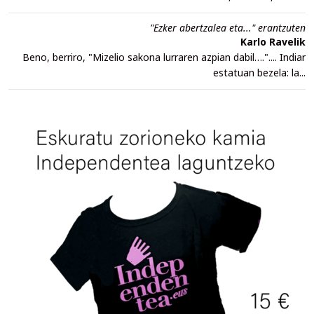
"Ezker abertzalea eta..." erantzuten
Karlo Ravelik
Beno, berriro, "Mizelio sakona lurraren azpian dabil….".... Indiar
estatuan bezela: la...