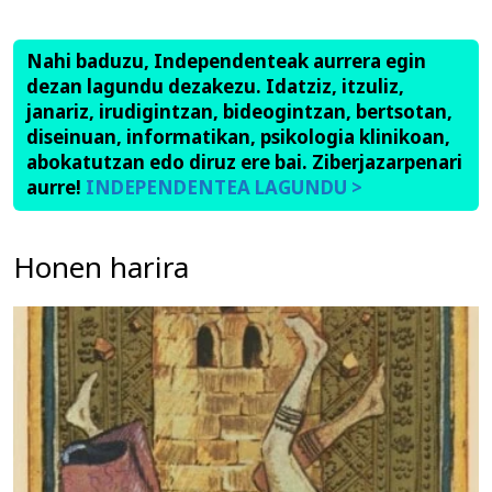
Nahi baduzu, Independenteak aurrera egin
dezan lagundu dezakezu. Idatziz, itzuliz,
janariz, irudigintzan, bideogintzan, bertsotan,
diseinuan, informatikan, psikologia klinikoan,
abokatutzan edo diruz ere bai. Ziberjazarpenari
aurre!
INDEPENDENTEA LAGUNDU >
Honen harira