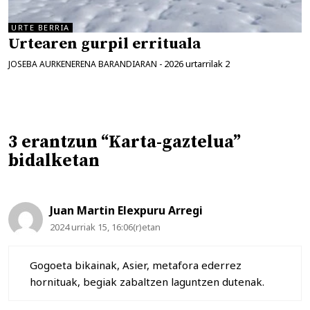
URTE BERRIA
Urtearen gurpil errituala
2026 urtarrilak 2
JOSEBA AURKENERENA BARANDIARAN
-
3 erantzun “Karta-gaztelua”
bidalketan
Juan Martin Elexpuru Arregi
2024 urriak 15, 16:06(r)etan
Gogoeta bikainak, Asier, metafora ederrez
hornituak, begiak zabaltzen laguntzen dutenak.