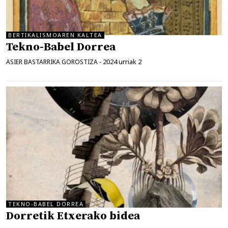
BERTIKALISMOAREN KALTEA
Tekno-Babel Dorrea
2024 urriak 2
ASIER BASTARRIKA GOROSTIZA
-
TEKNO-BABEL DORREA
Dorretik Etxerako bidea