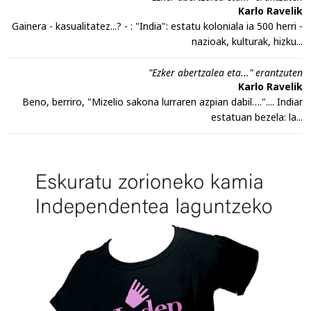
Karlo Ravelik
Gainera - kasualitatez...? - : "India": estatu koloniala ia 500 herri -
nazioak, kulturak, hizku...
"Ezker abertzalea eta..." erantzuten
Karlo Ravelik
Beno, berriro, "Mizelio sakona lurraren azpian dabil….".... Indiar
estatuan bezela: la...