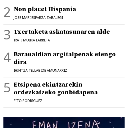
Non placet Hispania
JOSE MARI ESPARZA ZABALEGI
Txertaketa askatasunaren alde
IRATI MUJIKA LARRETA
Baraualdian argitalpenak etengo
dira
IHINTZA TELLABIDE AMUNARRIZ
Etsipena ekintzarekin
ordezkatzeko gonbidapena
FITO RODRIGUEZ