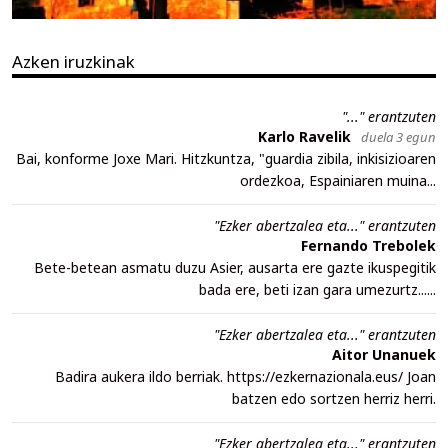
Azken iruzkinak
"..." erantzuten
Karlo Ravelik
duela 3 egun
Bai, konforme Joxe Mari. Hitzkuntza, "guardia zibila, inkisizioaren
ordezkoa, Espainiaren muina...
"Ezker abertzalea eta..." erantzuten
Fernando Trebolek
Bete-betean asmatu duzu Asier, ausarta ere gazte ikuspegitik
bada ere, beti izan gara umezurtz......
"Ezker abertzalea eta..." erantzuten
Aitor Unanuek
Badira aukera ildo berriak. https://ezkernazionala.eus/ Joan
batzen edo sortzen herriz herri.
"Ezker abertzalea eta..." erantzuten