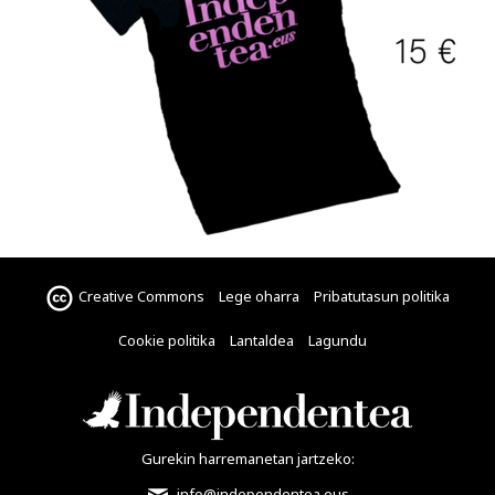
Creative Commons
Lege oharra
Pribatutasun politika
Cookie politika
Lantaldea
Lagundu
Gurekin harremanetan jartzeko:
info@independentea.eus