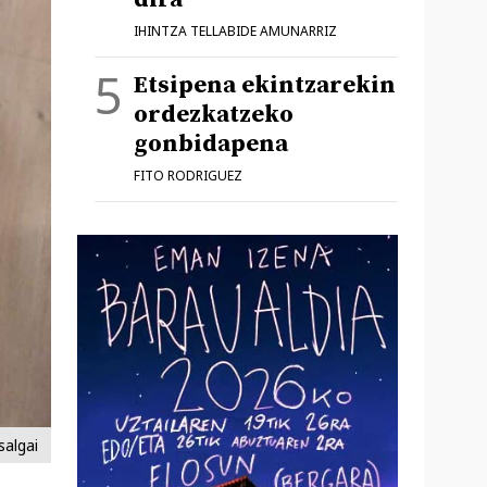
IHINTZA TELLABIDE AMUNARRIZ
Etsipena ekintzarekin
ordezkatzeko
gonbidapena
FITO RODRIGUEZ
salgai