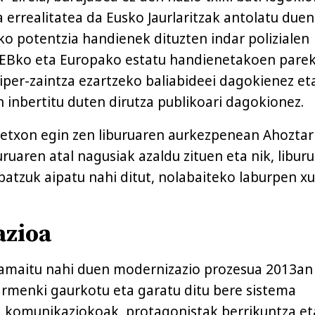
a errealitatea da Eusko Jaurlaritzak antolatu duen
o potentzia handienek dituzten indar polizialen
AEBko eta Europako estatu handienetakoen pare
hiper-zaintza ezartzeko baliabideei dagokienez et
n inbertitu duten dirutza publikoari dagokionez.
Getxon egin zen liburuaren aurkezpenean Ahoztar
uruaren atal nagusiak azaldu zituen eta nik, libur
 batzuk aipatu nahi ditut, nolabaiteko laburpen 
zioa
 amaitu nahi duen modernizazio prozesua 2013an
armenki gaurkotu eta garatu ditu bere sistema
 komunikaziokoak, protagonistak berrikuntza et