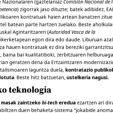
 Nazionalaren (gaztelaniaz
Comisión Nacional de l
petencia
) zigorrak jaso dituzte; batek adibidez, E
likoaren kontratuak haien artean banatzen zitu
rtel batean parte hartzen zuelako. Beste aholkula
uskal Agintaritzaren (
Autoridad Vasca de la
) ikerketapean egon dira edo daude. Liburuan aza
tza hauen kontratuak ez dira bereziki garrantzits
 baina bai kualitatiboki, zerbitzuaren helburuaga
rian geratzen dena da Ertzaintzaren modernizaz
italismoaren laguntza duela,
kontratazio publiko
 lotuta
. Beste hitz batzuetan,
ustelkeria nagusi.
ko teknologia
,
masak zaintzeko
hi-tech
eredua
ezartzen ari dir
abiltzen duen behaketa-sistema “jokabide anoma