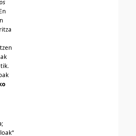
os
AEn
en
ritza
ltzen
uak
tik.
ioak
ko
a;
loak”