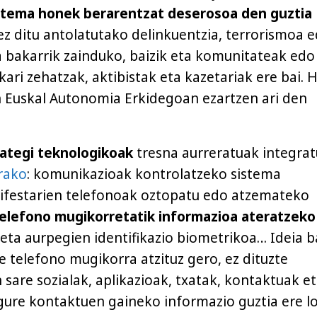
stema honek berarentzat deserosoa den guztia
ez ditu antolatutako delinkuentzia, terrorismoa 
a bakarrik zainduko, baizik eta komunitateak edo
ikari zehatzak, aktibistak eta kazetariak ere bai. 
 Euskal Autonomia Erkidegoan ezartzen ari den
ategi teknologikoak
tresna aurreratuak integrat
rako
: komunikazioak kontrolatzeko sistema
ifestarien telefonoak oztopatu edo atzemateko
elefono mugikorretatik informazioa ateratzeko
 eta aurpegien identifikazio biometrikoa… Ideia b
e telefono mugikorra atzituz gero, ez dituzte
 sare sozialak, aplikazioak, txatak, kontaktuak et
 gure kontaktuen gaineko informazio guztia ere l