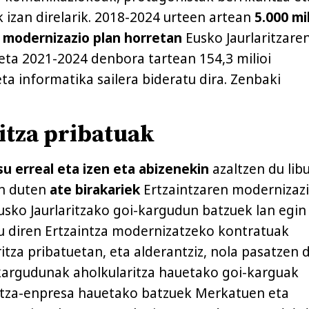
 izan direlarik. 2018-2024 urteen artean
5.000 mil
a modernizazio plan horretan
Eusko Jaurlaritzare
eta 2021-2024 denbora tartean 154,3 milioi
ta informatika sailera bideratu dira. Zenbaki
itza pribatuak
asu erreal eta izen eta abizenekin
azaltzen du lib
en duten
ate birakariek
Ertzaintzaren modernizaz
usko Jaurlaritzako goi-kargudun batzuek lan egin
u diren Ertzaintza modernizatzeko kontratuak
itza pribatuetan, eta alderantziz, nola pasatzen 
-kargudunak aholkularitza hauetako goi-karguak
ritza-enpresa hauetako batzuek Merkatuen eta