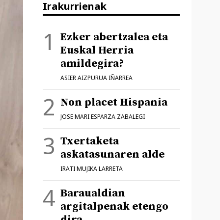
Irakurrienak
Ezker abertzalea eta
Euskal Herria
amildegira?
ASIER AIZPURUA IÑARREA
Non placet Hispania
JOSE MARI ESPARZA ZABALEGI
Txertaketa
askatasunaren alde
IRATI MUJIKA LARRETA
Baraualdian
argitalpenak etengo
dira