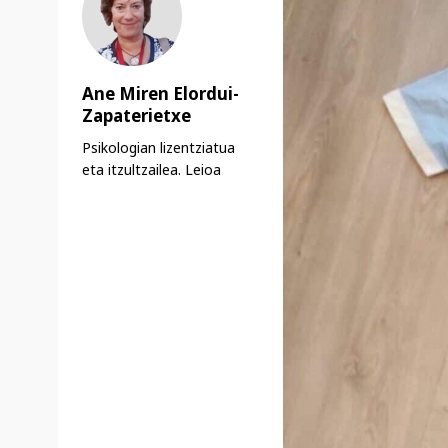
Ane Miren Elordui-
Zapaterietxe
Psikologian lizentziatua
eta itzultzailea. Leioa