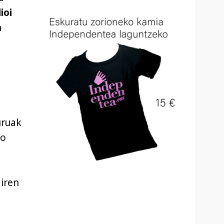
ioi
n
uruak
io
diren