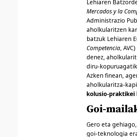
Lehiaren Batzorde
Mercados y la Com
Administrazio Pub
aholkularitzen ka
batzuk Lehiaren E
Competencia
, AVC
denez, aholkulari
diru-kopuruagatik,
Azken finean, age
aholkularitza-kap
kolusio-praktikei
Goi-maila
Gero eta gehiago
goi-teknologia er