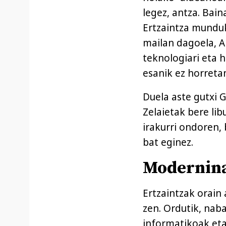
legez, antza. Bain
Ertzaintza munduk
mailan dagoela, 
teknologiari eta 
esanik ez horreta
Duela aste gutxi 
Zelaietak bere lib
irakurri ondoren,
bat eginez.
Modernina
Ertzaintzak orain
zen. Ordutik, nab
informatikoak eta