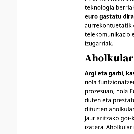
teknologia berriak
euro gastatu dir
aurrekontuetatik 
telekomunikazio e
izugarriak.
Aholkular
Argi eta garbi, k
nola funtzionatz
prozesuan, nola E
duten eta prestat
dituzten aholkular
Jaurlaritzako goi
izatera. Aholkula