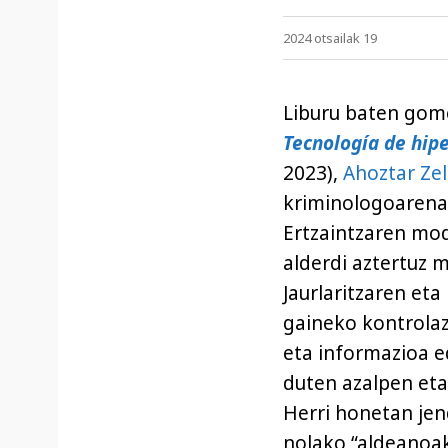
2024 otsailak 19
Liburu baten gom
Tecnología de hipe
2023),
Ahoztar Ze
kriminologoarena.
Ertzaintzaren mod
alderdi aztertuz 
Jaurlaritzaren eta
gaineko kontrolaz
eta informazioa e
duten azalpen eta
Herri honetan jend
nolako “aldeanoak”