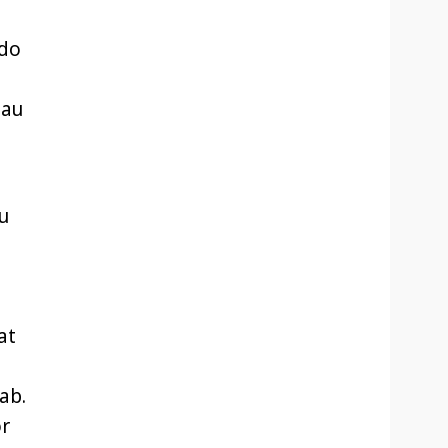
edo
Hau
u
at
ab.
or