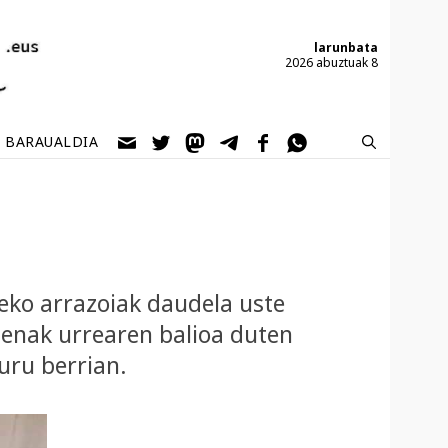
larunbata
2026 abuztuak 8
BARAUALDIA
zeko arrazoiak daudela uste
denak urrearen balioa duten
uru berrian.