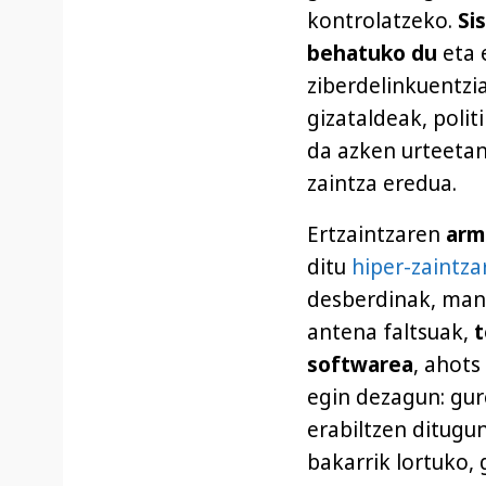
kontrolatzeko.
Si
behatuko du
eta 
ziberdelinkuentzi
gizataldeak, polit
da azken urteetan
zaintza eredua.
Ertzaintzaren
arm
ditu
hiper-zaintza
desberdinak, man
antena faltsuak,
t
softwarea
, ahots
egin dezagun: gur
erabiltzen ditugun
bakarrik lortuko,