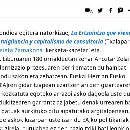
8
endioa egitera natorkizue,
La Ertzaintza que vien
rvigilancia y capitalismo de consultoría
(Txalapar
laieta Zamakona
ikerketa-kazetari eta
 Liburuaren 180 orrialdeetan zehar Ahoztar Zela
ernizazio prozesuaren berri ematen du hainbat
modu sakon eta zehatzean. Euskal Herrian Eusko
 EAJren gidaritzapean ezartzen ari den gizarteare
 kezkatuta egoteko arrazoi asko dagoela uste d
dukitzearen garrantziaz jabetu denak urrearen b
 datuak aurkituko ditu aipatutako argitalpenean.
e askok luzaroan uste izan du EAJko politikariak
 zirela, burujabea ez den nazio txiki bati legoki