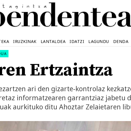
TEKA
IRUZKINAK
LANTALDEA
IDATZI
LAGUNDU
DENDA
DUA
ren Ertzaintza
ezartzen ari den gizarte-kontrolaz kezkat
retaz informatzearen garrantziaz jabetu 
uak aurkituko ditu Ahoztar Zelaietaren lib