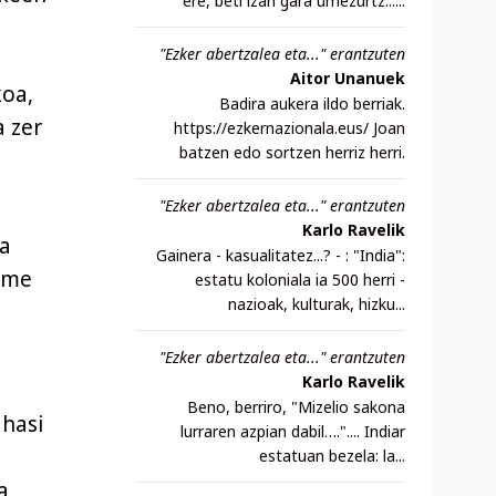
ere, beti izan gara umezurtz......
"Ezker abertzalea eta..." erantzuten
Aitor Unanuek
koa,
Badira aukera ildo berriak.
a zer
https://ezkernazionala.eus/ Joan
batzen edo sortzen herriz herri.
"Ezker abertzalea eta..." erantzuten
Karlo Ravelik
ua
Gainera - kasualitatez...? - : "India":
xume
estatu koloniala ia 500 herri -
nazioak, kulturak, hizku...
"Ezker abertzalea eta..." erantzuten
Karlo Ravelik
Beno, berriro, "Mizelio sakona
 hasi
lurraren azpian dabil….".... Indiar
estatuan bezela: la...
a