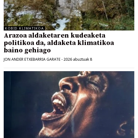
KOBID KLIMATIKOA
Arazoa aldaketaren kudeaketa
politikoa da, aldaketa klimatikoa
baino gehiago
JON ANDER ETXEBARRIA GARATE
-
2026 abuztuak 8