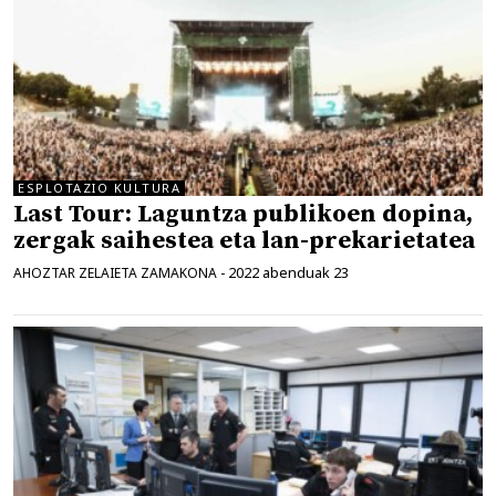
ESPLOTAZIO KULTURA
Last Tour: Laguntza publikoen dopina,
zergak saihestea eta lan-prekarietatea
2022 abenduak 23
AHOZTAR ZELAIETA ZAMAKONA
-