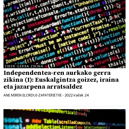
ZIBER GERRA ZIKINA
Independentea-ren aurkako gerra
zikina (I): Euskalgintza goizez, iraina
eta jazarpena arratsaldez
2022 irailak 24
ANE MIREN ELORDUI-ZAPATERIETXE
-