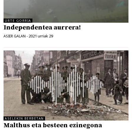
URTE GORRIA
Independentea aurrera!
2021 urriak 29
ASIER GALAN
-
ASELEKIN BERBETAN
Malthus eta besteen ezinegona