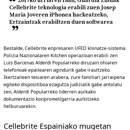
2017ko urriaren 18an, Guardia Zibilak
Cellebrite teknologia erabili zuen Josep
Maria Joveren iPhonea hackeatzeko,
Ertzaintzak erabiltzen duen softwarea
Bestalde, Cellebrite enpresaren UFED klonatze-sistema
Polizia Nazionalaren Kitchen operazioan erabili zen
Luis Barcenas Alderdi Popularreko diruzain ohiaren
telefonoak epailearen agindurik gabe iraultzeko.
Ikertzaileen tesiaren arabera, zure familiari jarraipena
egiteko dispositiboa ezagutza judizialik gabe antolatu
zen, Alderdi Popularreko liderren aurkako
dokumentazio konprometigarria aurkitzeko
helburuarekin.
Cellebrite Espainiako mugetan