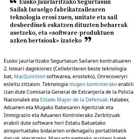
Eusko Jaurlaritzako Segurtasun
Sailak Israelgo fabrikatzailearen
teknologia erosi zuen, unitate eta sail
desberdinek eskatzen dituzten beharrak
asetzeko, eta «software-produktuen
azken bertsioak» izateko
Eusko Jaurlaritzako Segurtasun Sailaren kontratuaren
2. loteari dagokionez (Cellebriteren beste teknologia
bat,
MacQuisition
softwarea, erosteko), Onrecoveryri
esleitu zitzaion. Teknologia
mugen kontrolerako
erabili
izan dute Comisaría General de Extranjería de la Policía
Nacionalek eta
Estado Mayor de la Defensak
. Halaber,
Aduanen eta Mugako Babesaren Agentziak eta
Immigrazio eta Aduanen Kontrolerako Zerbitzuak
erabili dute software hori Estatu Batuetako
aireportuetako bidaiarien ordenagailu portatiletatik
datuak ateratzeko. Massachusettseko auzitegi batek