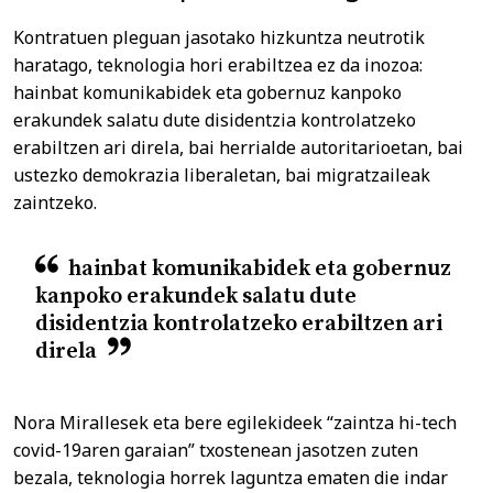
Kontratuen pleguan jasotako hizkuntza neutrotik
haratago, teknologia hori erabiltzea ez da inozoa:
hainbat komunikabidek eta gobernuz kanpoko
erakundek salatu dute disidentzia kontrolatzeko
erabiltzen ari direla, bai herrialde autoritarioetan, bai
ustezko demokrazia liberaletan, bai migratzaileak
zaintzeko.
hainbat komunikabidek eta gobernuz
kanpoko erakundek salatu dute
disidentzia kontrolatzeko erabiltzen ari
direla
Nora Mirallesek eta bere egilekideek “zaintza hi-tech
covid-19aren garaian” txostenean jasotzen zuten
bezala, teknologia horrek laguntza ematen die indar