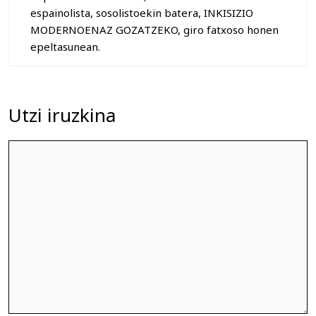
espainolista, sosolistoekin batera, INKISIZIO
MODERNOENAZ GOZATZEKO, giro fatxoso honen
epeltasunean.
Utzi iruzkina
Iruzkina