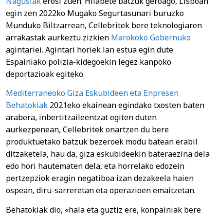
Nagusiak
erosi zuen. Hilabete batzuk geroago, Lisboan
egin zen 2022ko Mugako Segurtasunari buruzko
Munduko Biltzarrean, Cellebritek bere teknologiaren
arrakastak aurkeztu zizkien
Marokoko Gobernuko
agintariei. Agintari horiek lan estua egin dute
Espainiako polizia-kidegoekin legez kanpoko
deportazioak egiteko.
Mediterraneoko Giza Eskubideen eta Enpresen
Behatokiak
2021eko ekainean egindako txosten baten
arabera, inbertitzaileentzat egiten duten
aurkezpenean, Cellebritek onartzen du bere
produktuetako batzuk bezeroek modu batean erabil
ditzaketela, hau da, giza eskubideekin bateraezina dela
edo hori hautematen dela, eta horrelako edozein
pertzepziok eragin negatiboa izan dezakeela haien
ospean, diru-sarreretan eta operazioen emaitzetan.
Behatokiak dio, «hala eta guztiz ere, konpainiak bere