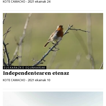
2021 ekainak 24
KOTE CAMACHO
-
EUSKARAZKO EGUNKARIAK
Independentearen etenaz
2021 ekainak 10
KOTE CAMACHO
-