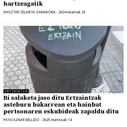
hartzeagatik
2024 ekainak 23
AHOZTAR ZELAIETA ZAMAKONA
-
ERTZAINTZA
Bi salaketa jaso ditu Ertzaintzak
asteburu bakarrean eta hainbat
pertsonaren eskubideak zapaldu ditu
2025 martxoak 14
PATXI AZNAR BELLIDO
-