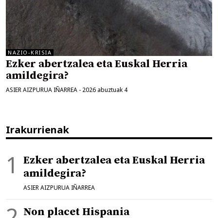
NAZIO-KRISIA
Ezker abertzalea eta Euskal Herria
amildegira?
ASIER AIZPURUA IÑARREA
-
2026 abuztuak 4
Irakurrienak
Ezker abertzalea eta Euskal Herria
amildegira?
ASIER AIZPURUA IÑARREA
Non placet Hispania