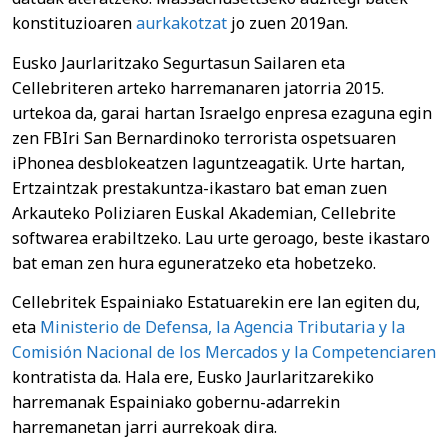
konstituzioaren
aurkakotzat
jo zuen 2019an.
Eusko Jaurlaritzako Segurtasun Sailaren eta
Cellebriteren arteko harremanaren jatorria 2015.
urtekoa da, garai hartan Israelgo enpresa ezaguna egin
zen FBIri San Bernardinoko terrorista ospetsuaren
iPhonea desblokeatzen laguntzeagatik. Urte hartan,
Ertzaintzak prestakuntza-ikastaro bat eman zuen
Arkauteko Poliziaren Euskal Akademian, Cellebrite
softwarea erabiltzeko. Lau urte geroago, beste ikastaro
bat eman zen hura eguneratzeko eta hobetzeko.
Cellebritek Espainiako Estatuarekin ere lan egiten du,
eta
Ministerio de Defensa, la Agencia Tributaria y la
Comisión Nacional de los Mercados y la Competenciaren
kontratista da. Hala ere, Eusko Jaurlaritzarekiko
harremanak Espainiako gobernu-adarrekin
harremanetan jarri aurrekoak dira.