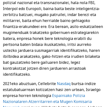
polizial nazional eta transnazionalei, hala nola FBI,
Interpol edo Europoli, baina baita beste inteligentzia-
zerbitzu batzuei, mugako patruilei, indar berezi eta
militarrei, baita ehun herrialde baino gehiagoko
finantza-erakundeei ere. Era berean, asilo-eskatzaileen
mugimenduak trakatzeko gobernuen estrategiarekin
batera, enpresa honek bere teknologia erabili du
pertsona baten bidaia ikuskatzeko, iritsi aurreko
ustezko jarduera susmagarriak identifikatzeko, haren
ibilbidea arakatzeko, gako-hitzen eta irudien bilaketa
bat gauzatzeko bere gailuaren bidez, legez
kontrakotzat jotzen diren jardueren arrastoak
identifikatzeko.
2021eko abuztuan, Cellebrite
Nasdaq
burtsa-indize
estatubatuarrean kotizatzen hasi zen urtean, Israelgo
enpresa horren teknologia
Espainiako Polizia
Nazionalaren Atzerritarren eta Mugen Komisaria