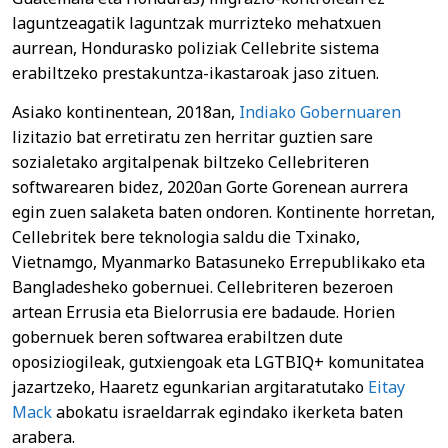
laguntzeagatik laguntzak murrizteko mehatxuen
aurrean, Hondurasko poliziak Cellebrite sistema
erabiltzeko prestakuntza-ikastaroak jaso zituen.
Asiako kontinentean, 2018an,
Indiako Gobernuaren
lizitazio bat erretiratu zen herritar guztien sare
sozialetako argitalpenak biltzeko Cellebriteren
softwarearen bidez, 2020an Gorte Gorenean aurrera
egin zuen salaketa baten ondoren. Kontinente horretan,
Cellebritek bere teknologia saldu die Txinako,
Vietnamgo, Myanmarko Batasuneko Errepublikako eta
Bangladesheko gobernuei. Cellebriteren bezeroen
artean Errusia eta Bielorrusia ere badaude. Horien
gobernuek beren softwarea erabiltzen dute
oposiziogileak, gutxiengoak eta LGTBIQ+ komunitatea
jazartzeko, Haaretz egunkarian argitaratutako
Eitay
Mack
abokatu israeldarrak egindako ikerketa baten
arabera.