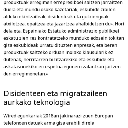
produktuak erregimen errepresiboei saltzen jarraitzen
duela eta mundu osoko kazetariak, eskubide zibilen
aldeko ekintzaileak, disidenteak eta gutxiengoak
atxilotzea, epaitzea eta jazartzea ahalbidetzen du». Hori
dela eta, Espainiako Estatuko administrazio publikoei
eskatu zien «ez kontratatzeko munduko edozein tokitan
giza eskubideak urratu dituzten enpresak, eta beren
produktuak saltzeko orduan inolako klausularik ez
dutenak, herritarren bizitzarekiko eta eskubide eta
askatasunekiko errespetua egunero zalantzan jartzen
den erregimenetan.»
Disidenteen eta migratzaileen
aurkako teknologia
Wired egunkariak 2018an jakinarazi zuen Europan
telefonoen datuak arma gisa erabili direla