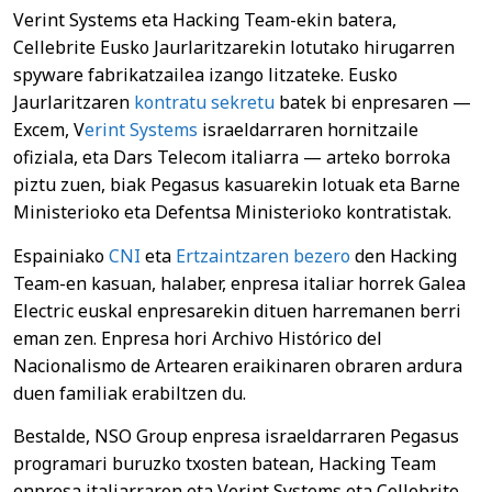
Verint Systems eta Hacking Team-ekin batera,
Cellebrite Eusko Jaurlaritzarekin lotutako hirugarren
spyware fabrikatzailea izango litzateke. Eusko
Jaurlaritzaren
kontratu sekretu
batek bi enpresaren —
Excem, V
erint Systems
israeldarraren hornitzaile
ofiziala, eta Dars Telecom italiarra — arteko borroka
piztu zuen, biak Pegasus kasuarekin lotuak eta Barne
Ministerioko eta Defentsa Ministerioko kontratistak.
Espainiako
CNI
eta
Ertzaintzaren bezero
den Hacking
Team-en kasuan, halaber, enpresa italiar horrek Galea
Electric euskal enpresarekin dituen harremanen berri
eman zen. Enpresa hori Archivo Histórico del
Nacionalismo de Artearen eraikinaren obraren ardura
duen familiak erabiltzen du.
Bestalde, NSO Group enpresa israeldarraren Pegasus
programari buruzko txosten batean, Hacking Team
enpresa italiarraren eta Verint Systems eta Cellebrite