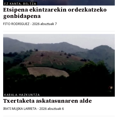
EZ KANTA, BELTZA
Etsipena ekintzarekin ordezkatzeko
gonbidapena
FITO RODRIGUEZ
-
2026 abuztuak 7
KABALA-HAZKUNTZA
Txertaketa askatasunaren alde
IRATI MUJIKA LARRETA
-
2026 abuztuak 6