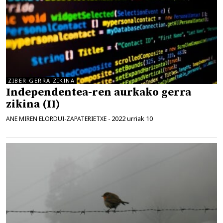
ZIBER GERRA ZIKINA
Independentea-ren aurkako gerra
zikina (II)
2022 urriak 10
ANE MIREN ELORDUI-ZAPATERIETXE
-