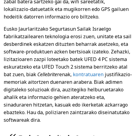
zabal batera sartzeko gai da, wifi sareetatik,
lokalizazio-datuetatik eta mugikorren edo GPS gailuen
hodeitik datorren informazio oro biltzeko.
Eusko Jaurlaritzako Segurtasun Sailak Israelgo
fabrikatzailearen teknologia erosi zuen, unitate eta sail
desberdinek eskatzen dituzten beharrak asetzeko, eta
software-produktuen azken bertsioak izateko. Zehazki,
lizitazioaren zazpi loteetako batek UFED 4 PC sistema
eskuratzeko eta UFED Touch 2 sistema berritzeko atal
bat zuen, biak
Cellebrite
renak,
kontratuaren
justifikazio-
memoriak aitortzen duenaren arabera. Biak adimen
digitaleko soluzioak dira, auzitegiko helburuetarako
ahalik eta informazio gehien ateratzeko eta,
sinaduraren hitzetan, kasuak edo ikerketak azkarrago
ebazteko. Hau da, poliziaren zaintzarako diseinatutako
softwareak dira.