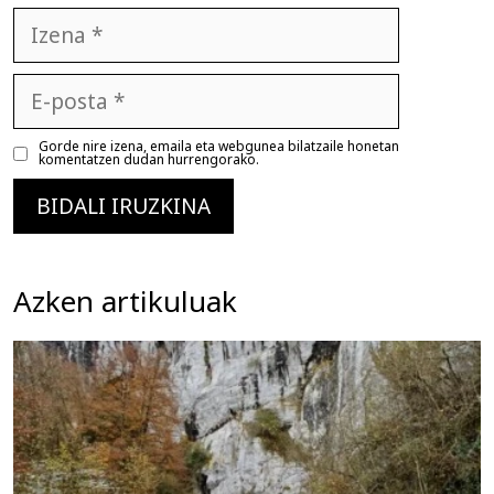
Izena
E-
posta
Gorde nire izena, emaila eta webgunea bilatzaile honetan
komentatzen dudan hurrengorako.
Azken artikuluak