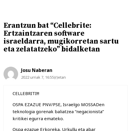
Erantzun bat “Cellebrite:
Ertzaintzaren software
israeldarra, mugikorretan sartu
eta zelatatzeko” bidalketan
Josu Naberan
2022 urriak 7, 16:55(r)etan
CELLEBRITI!!!
OSPA EZAZUE PNV/PSE, Israelgo MOSSADen
teknologia gorenak baliatzea “negacionista”
kritikei egurra emateko.
Ospa ezazue Erkoreka, Urkullu eta abar