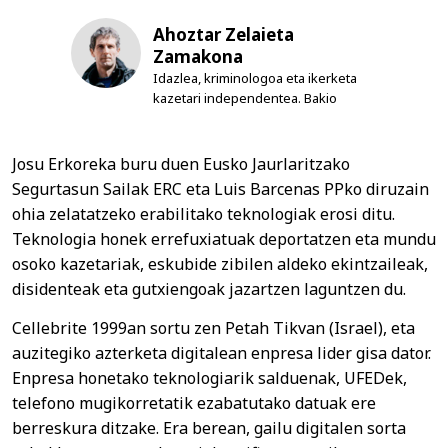
Ahoztar Zelaieta
Zamakona
Idazlea, kriminologoa eta ikerketa
kazetari independentea. Bakio
Josu Erkoreka buru duen Eusko Jaurlaritzako
Segurtasun Sailak ERC eta Luis Barcenas PPko diruzain
ohia zelatatzeko erabilitako teknologiak erosi ditu.
Teknologia honek errefuxiatuak deportatzen eta mundu
osoko kazetariak, eskubide zibilen aldeko ekintzaileak,
disidenteak eta gutxiengoak jazartzen laguntzen du.
Cellebrite 1999an sortu zen Petah Tikvan (Israel), eta
auzitegiko azterketa digitalean enpresa lider gisa dator.
Enpresa honetako teknologiarik salduenak, UFEDek,
telefono mugikorretatik ezabatutako datuak ere
berreskura ditzake. Era berean, gailu digitalen sorta