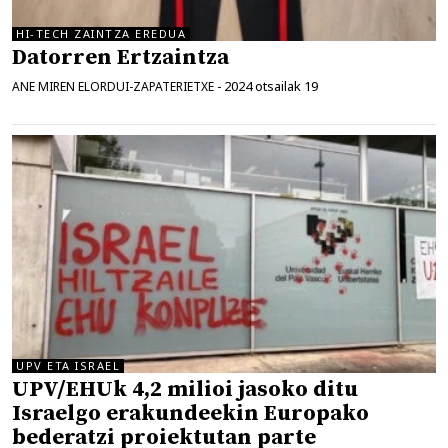
HI-TECH ZAINTZA EREDUA
Datorren Ertzaintza
2024 otsailak 19
ANE MIREN ELORDUI-ZAPATERIETXE
-
UPV ETA ISRAEL
UPV/EHUk 4,2 milioi jasoko ditu
Israelgo erakundeekin Europako
bederatzi proiektutan parte