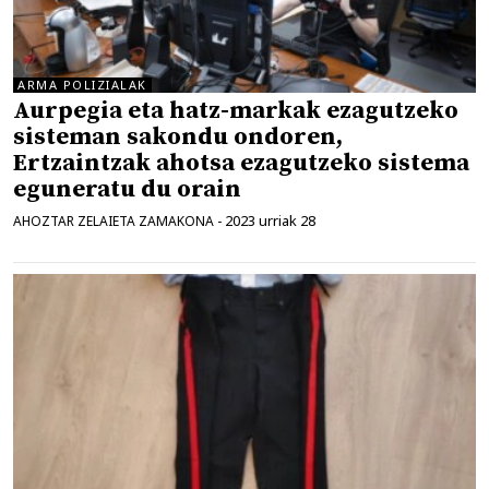
ARMA POLIZIALAK
Aurpegia eta hatz-markak ezagutzeko
sisteman sakondu ondoren,
Ertzaintzak ahotsa ezagutzeko sistema
eguneratu du orain
2023 urriak 28
AHOZTAR ZELAIETA ZAMAKONA
-