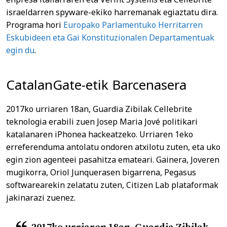
israeldarren spyware-ekiko harremanak egiaztatu dira.
Programa hori
Europako Parlamentuko Herritarren
Eskubideen eta Gai Konstituzionalen Departamentuak
egin du
.
CatalanGate-etik Barcenasera
2017ko urriaren 18an, Guardia Zibilak Cellebrite
teknologia erabili zuen Josep Maria Jové politikari
katalanaren iPhonea hackeatzeko. Urriaren 1eko
erreferenduma antolatu ondoren atxilotu zuten, eta uko
egin zion agenteei pasahitza emateari. Gainera, Joveren
mugikorra, Oriol Junquerasen bigarrena, Pegasus
softwarearekin zelatatu zuten, Citizen Lab plataformak
jakinarazi zuenez.