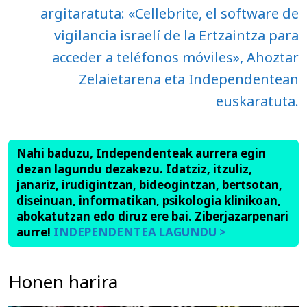
argitaratuta: «Cellebrite, el software de
vigilancia israelí de la Ertzaintza para
acceder a teléfonos móviles», Ahoztar
Zelaietarena eta Independentean
euskaratuta.
Nahi baduzu, Independenteak aurrera egin
dezan lagundu dezakezu. Idatziz, itzuliz,
janariz, irudigintzan, bideogintzan, bertsotan,
diseinuan, informatikan, psikologia klinikoan,
abokatutzan edo diruz ere bai. Ziberjazarpenari
aurre!
INDEPENDENTEA LAGUNDU >
Honen harira