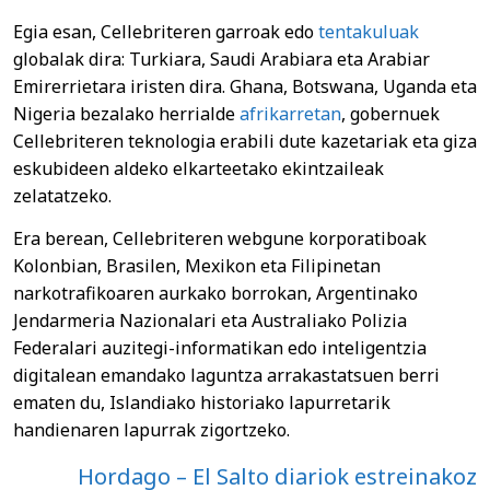
Egia esan, Cellebriteren garroak edo
tentakuluak
globalak dira: Turkiara, Saudi Arabiara eta Arabiar
Emirerrietara iristen dira. Ghana, Botswana, Uganda eta
Nigeria bezalako herrialde
afrikarretan
, gobernuek
Cellebriteren teknologia erabili dute kazetariak eta giza
eskubideen aldeko elkarteetako ekintzaileak
zelatatzeko.
Era berean, Cellebriteren webgune korporatiboak
Kolonbian, Brasilen, Mexikon eta Filipinetan
narkotrafikoaren aurkako borrokan, Argentinako
Jendarmeria Nazionalari eta Australiako Polizia
Federalari auzitegi-informatikan edo inteligentzia
digitalean emandako laguntza arrakastatsuen berri
ematen du, Islandiako historiako lapurretarik
handienaren lapurrak zigortzeko.
Hordago – El Salto diariok estreinakoz