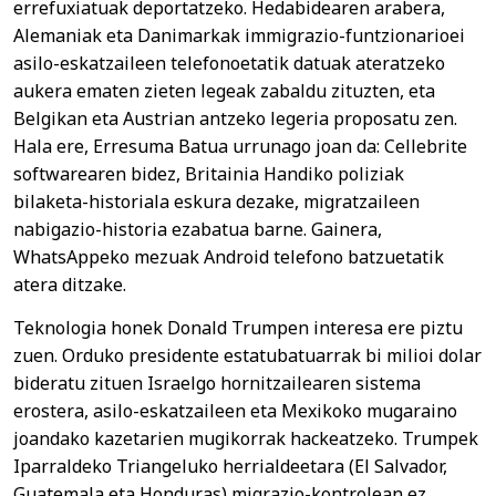
errefuxiatuak deportatzeko. Hedabidearen arabera,
Alemaniak eta Danimarkak immigrazio-funtzionarioei
asilo-eskatzaileen telefonoetatik datuak ateratzeko
aukera ematen zieten legeak zabaldu zituzten, eta
Belgikan eta Austrian antzeko legeria proposatu zen.
Hala ere, Erresuma Batua urrunago joan da: Cellebrite
softwarearen bidez, Britainia Handiko poliziak
bilaketa-historiala eskura dezake, migratzaileen
nabigazio-historia ezabatua barne. Gainera,
WhatsAppeko mezuak Android telefono batzuetatik
atera ditzake.
Teknologia honek Donald Trumpen interesa ere piztu
zuen. Orduko presidente estatubatuarrak bi milioi dolar
bideratu zituen Israelgo hornitzailearen sistema
erostera, asilo-eskatzaileen eta Mexikoko mugaraino
joandako kazetarien mugikorrak hackeatzeko. Trumpek
Iparraldeko Triangeluko herrialdeetara (El Salvador,
Guatemala eta Honduras) migrazio-kontrolean ez