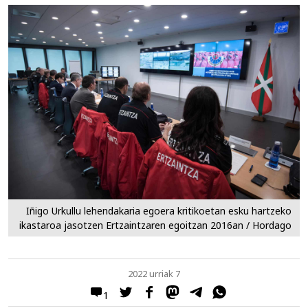
Iñigo Urkullu lehendakaria egoera kritikoetan esku hartzeko
ikastaroa jasotzen Ertzaintzaren egoitzan 2016an / Hordago
2022 urriak 7
1