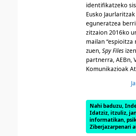
identifikatzeko si
Eusko Jaurlaritza
eguneratzea berri
zitzaion 2016ko u
mailan “espioitza
zuen,
Spy Files
izen
partnerra, AEBn, V
Komunikazioak At
J
Nahi baduzu, Ind
Idatziz, itzuliz, j
informatikan, psik
Ziberjazarpenari a