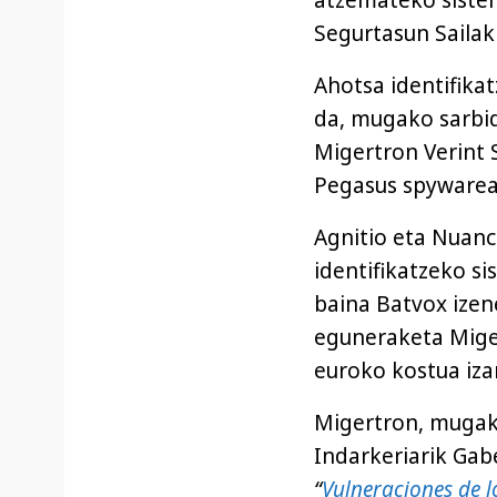
atzemateko sistem
Segurtasun Sailak
Ahotsa identifik
da, mugako sarbid
Migertron Verint 
Pegasus spywarea
Agnitio eta Nuan
identifikatzeko s
baina Batvox izen
eguneraketa Miger
euroko kostua iz
Migertron, mugako
Indarkeriarik Gab
“
Vulneraciones de 