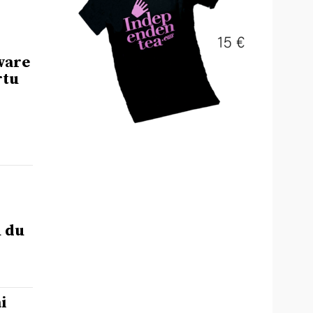
ware
rtu
u du
i