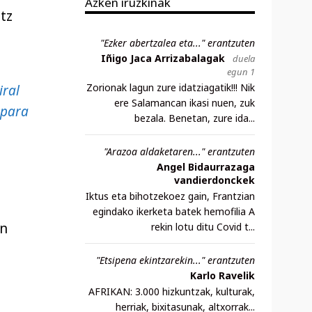
Azken iruzkinak
tz
"Ezker abertzalea eta..." erantzuten
Iñigo Jaca Arrizabalagak
duela
egun 1
Zorionak lagun zure idatziagatik!!! Nik
iral
ere Salamancan ikasi nuen, zuk
 para
bezala. Benetan, zure ida...
"Arazoa aldaketaren..." erantzuten
Angel Bidaurrazaga
vandierdonckek
Iktus eta bihotzekoez gain, Frantzian
egindako ikerketa batek hemofilia A
en
rekin lotu ditu Covid t...
"Etsipena ekintzarekin..." erantzuten
Karlo Ravelik
AFRIKAN: 3.000 hizkuntzak, kulturak,
herriak, bixitasunak, altxorrak...