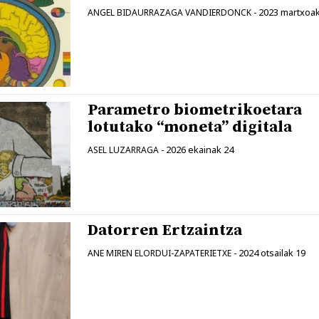
2023 martxoak
ANGEL BIDAURRAZAGA VANDIERDONCK
-
Parametro biometrikoetara
lotutako “moneta” digitala
2026 ekainak 24
ASEL LUZARRAGA
-
Datorren Ertzaintza
2024 otsailak 19
ANE MIREN ELORDUI-ZAPATERIETXE
-