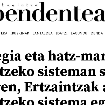
TEKA
IRUZKINAK
LANTALDEA
IDATZI
LAGUNDU
DENDA
gia eta hatz-ma
tzeko sisteman 
en, Ertzaintzak 
tzeko sistema e