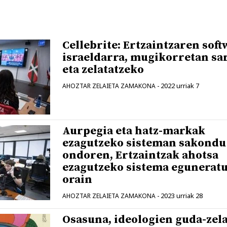
Cellebrite: Ertzaintzaren soft
israeldarra, mugikorretan sa
eta zelatatzeko
2022 urriak 7
AHOZTAR ZELAIETA ZAMAKONA
-
Aurpegia eta hatz-markak
ezagutzeko sisteman sakondu
ondoren, Ertzaintzak ahotsa
ezagutzeko sistema egunerat
orain
2023 urriak 28
AHOZTAR ZELAIETA ZAMAKONA
-
Osasuna, ideologien guda-zela