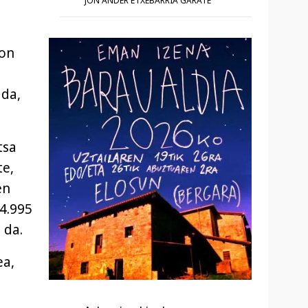
JON ANDER ETXEBARRIA GARATE
ron
 da,
tsa
te,
en
4.995
 da.
ea,