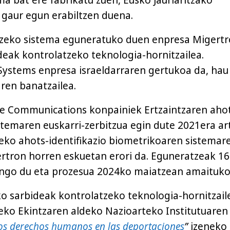
a bat ere fabrikatu zuen, Eusko Jaurlaritzako
 gaur egun erabiltzen duena.
atzeko sistema eguneratuko duen enpresa Migert
eak kontrolatzeko teknologia-hornitzailea.
Systems enpresa israeldarraren gertukoa da, hau
ren banatzailea.
ce Communications konpainiek Ertzaintzaren aho
istemaren euskarri-zerbitzua egin dute 2021era ar
eko ahots-identifikazio biometrikoaren sistemar
tron horren eskuetan erori da. Eguneratzeak 16
ango du eta prozesua 2024ko maiatzean amaituko
 sarbideak kontrolatzeko teknologia-hornitzail
eko Ekintzaren aldeko Nazioarteko Institutuaren
los derechos humanos en las deportaciones
”
izeneko