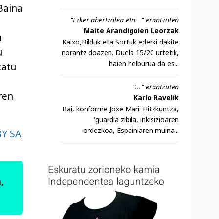
 Baina
"Ezker abertzalea eta..." erantzuten
Maite Arandigoien Leorzak
u
Kaixo,Bilduk eta Sortuk ederki dakite
u
norantz doazen. Duela 15/20 urtetik,
haien helburua da es...
katu
"..." erantzuten
ren
Karlo Ravelik
Bai, konforme Joxe Mari. Hitzkuntza,
"guardia zibila, inkisizioaren
ordezkoa, Espainiaren muina...
BY SA
.
,