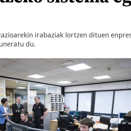
azioarekin irabaziak lortzen dituen enpre
uneratu du.