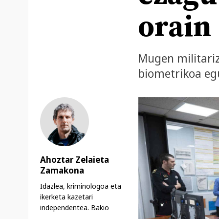
orain
Mugen militariz
biometrikoa eg
Ahoztar Zelaieta
Zamakona
Idazlea, kriminologoa eta
ikerketa kazetari
independentea. Bakio