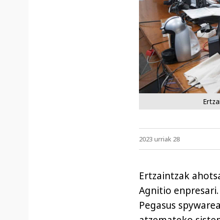
Ertza
2023 urriak 28
Ertzaintzak ahots
Agnitio enpresari
Pegasus spywarea