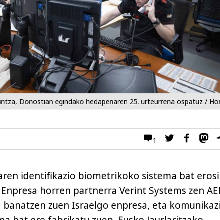
intza, Donostian egindako hedapenaren 25. urteurrena ospatuz / H
1
aren identifikazio biometrikoko sistema bat erosi
. Enpresa horren partnerra Verint Systems zen AE
 banatzen zuen Israelgo enpresa, eta komunikaz