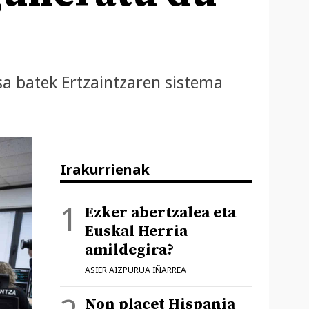
sa batek Ertzaintzaren sistema
Irakurrienak
Ezker abertzalea eta
Euskal Herria
amildegira?
ASIER AIZPURUA IÑARREA
Non placet Hispania