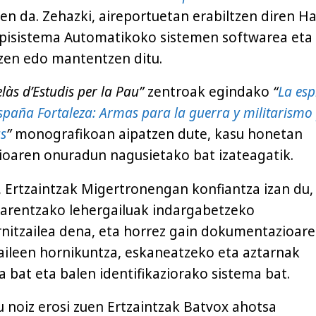
en da. Zehazki, aireportuetan erabiltzen diren Ha
zpisistema Automatikoko sistemen softwarea eta
zen edo mantentzen ditu.
làs d’Estudis per la Pau”
zentroak egindako
“
La esp
España Fortaleza: Armas para la guerra y militarismo
as
”
monografikoan aipatzen dute, kasu honetan
ioaren onuradun nagusietako bat izateagatik.
, Ertzaintzak Migertronengan konfiantza izan du,
arentzako lehergailuak indargabetzeko
itzailea dena, eta horrez gain dokumentazioar
zaileen hornikuntza, eskaneatzeko eta aztarnak
 bat eta balen identifikaziorako sistema bat.
u noiz erosi zuen Ertzaintzak Batvox ahotsa