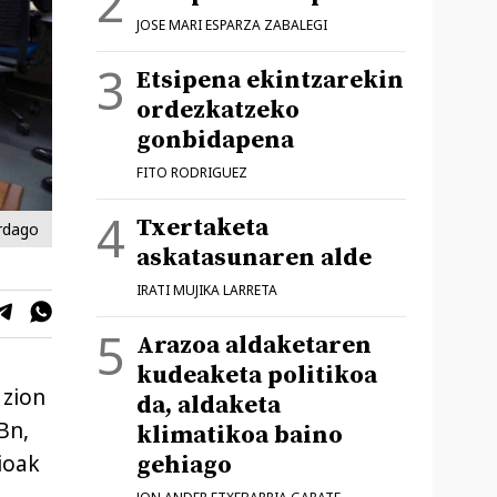
JOSE MARI ESPARZA ZABALEGI
Etsipena ekintzarekin
ordezkatzeko
gonbidapena
FITO RODRIGUEZ
Txertaketa
ordago
askatasunaren alde
IRATI MUJIKA LARRETA
Arazoa aldaketaren
kudeaketa politikoa
 zion
da, aldaketa
Bn,
klimatikoa baino
ioak
gehiago