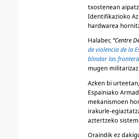
txostenean aipatz
Identifikazioko A
hardwarea hornit
Halaber,
“Centre De
de violencia de la 
blindar las fronter
mugen militarizaz
Azken bi urteetan
Espainiako Armad
mekanismoen horn
irakurle-egiaztat
aztertzeko sistema
Oraindik ez dakig