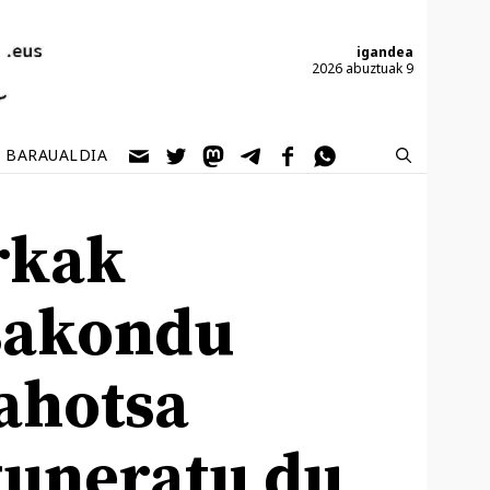
igandea
2026 abuztuak 9
BARAUALDIA
rkak
sakondu
ahotsa
guneratu du