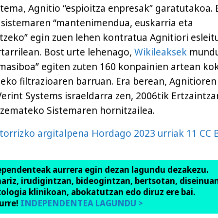
stema, Agnitio “espioitza enpresak” garatutakoa.
k sistemaren “mantenimendua, euskarria eta
tzeko” egin zuen lehen kontratua Agnitiori esleit
rtarrilean. Bost urte lehenago,
Wikileaksek
mund
 masiboa” egiten zuten 160 konpainien artean ko
eko filtrazioaren barruan. Era berean, Agnitioren
erint Systems israeldarra zen, 2006tik Ertzaintza
zemateko Sistemaren hornitzailea.
atorrizko argitalpena Hordago 2023 urriak 11
CC 
ependenteak aurrera egin dezan lagundu dezakezu.
anariz, irudigintzan, bideogintzan, bertsotan, diseinuan
ologia klinikoan, abokatutzan edo diruz ere bai.
urre!
INDEPENDENTEA LAGUNDU >