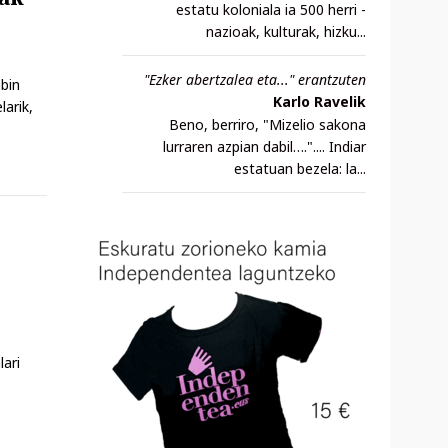
estatu koloniala ia 500 herri -
nazioak, kulturak, hizku...
"Ezker abertzalea eta..." erantzuten
abin
Karlo Ravelik
larik,
Beno, berriro, "Mizelio sakona
lurraren azpian dabil….".... Indiar
estatuan bezela: la...
lari