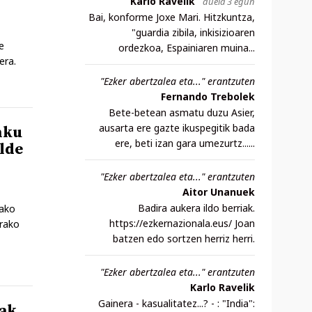
Karlo Ravelik
duela 3 egun
Bai, konforme Joxe Mari. Hitzkuntza,
"guardia zibila, inkisizioaren
e
ordezkoa, Espainiaren muina...
era.
"Ezker abertzalea eta..." erantzuten
Fernando Trebolek
Bete-betean asmatu duzu Asier,
ausarta ere gazte ikuspegitik bada
nku
ere, beti izan gara umezurtz......
alde
"Ezker abertzalea eta..." erantzuten
Aitor Unanuek
Badira aukera ildo berriak.
pako
https://ezkernazionala.eus/ Joan
urako
batzen edo sortzen herriz herri.
"Ezker abertzalea eta..." erantzuten
Karlo Ravelik
Gainera - kasualitatez...? - : "India":
gak