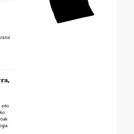
krazia
ra,
C edo
oko
goak
ogia.