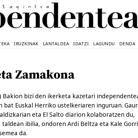
TEKA
IRUZKINAK
LANTALDEA
IDATZI
LAGUNDU
DENDA
eta Zamakona
 Bakion bizi den ikerketa kazetari independente
n bat Euskal Herriko ustelkeriaren inguruan. Gaur
dizkarian eta El Salto diarion kolaboratzen du,
taldean ibilia, ondoren Ardi Beltza eta Kale Gorr
 semea da.