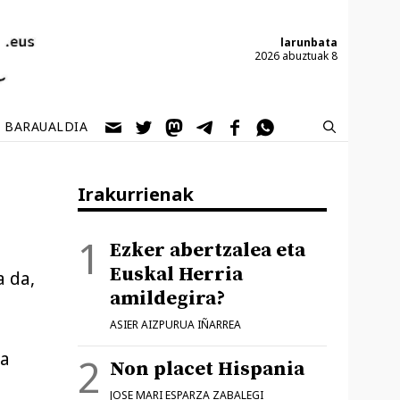
larunbata
2026 abuztuak 8
BARAUALDIA
Irakurrienak
Ezker abertzalea eta
Euskal Herria
a da,
amildegira?
ASIER AIZPURUA IÑARREA
ia
Non placet Hispania
JOSE MARI ESPARZA ZABALEGI