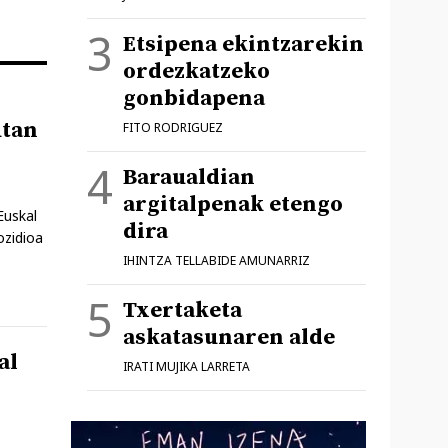
Etsipena ekintzarekin
ordezkatzeko
gonbidapena
utan
FITO RODRIGUEZ
Baraualdian
argitalpenak etengo
Euskal
dira
ozidioa
IHINTZA TELLABIDE AMUNARRIZ
Txertaketa
askatasunaren alde
al
IRATI MUJIKA LARRETA