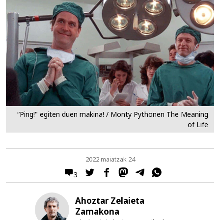
“Ping!" egiten duen makina! / Monty Pythonen The Meaning
of Life
2022 maiatzak 24
3
Ahoztar Zelaieta
Zamakona