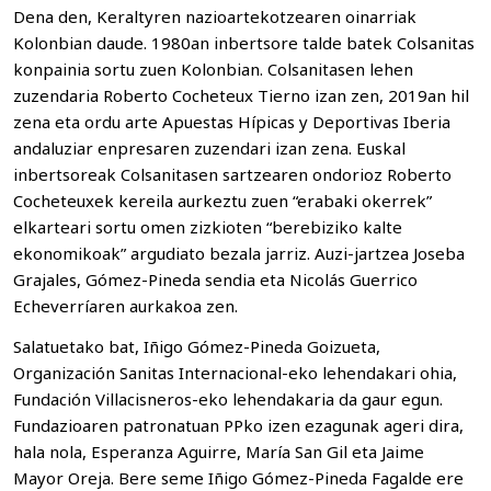
Dena den, Keraltyren nazioartekotzearen oinarriak
Kolonbian daude. 1980an inbertsore talde batek Colsanitas
konpainia sortu zuen Kolonbian. Colsanitasen lehen
zuzendaria Roberto Cocheteux Tierno izan zen, 2019an hil
zena eta ordu arte Apuestas Hípicas y Deportivas Iberia
andaluziar enpresaren zuzendari izan zena. Euskal
inbertsoreak Colsanitasen sartzearen ondorioz Roberto
Cocheteuxek kereila aurkeztu zuen “erabaki okerrek”
elkarteari sortu omen zizkioten “berebiziko kalte
ekonomikoak” argudiato bezala jarriz. Auzi-jartzea Joseba
Grajales, Gómez-Pineda sendia eta Nicolás Guerrico
Echeverríaren aurkakoa zen.
Salatuetako bat, Iñigo Gómez-Pineda Goizueta,
Organización Sanitas Internacional-eko lehendakari ohia,
Fundación Villacisneros-eko lehendakaria da gaur egun.
Fundazioaren patronatuan PPko izen ezagunak ageri dira,
hala nola, Esperanza Aguirre, María San Gil eta Jaime
Mayor Oreja. Bere seme Iñigo Gómez-Pineda Fagalde ere