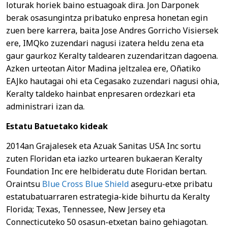
loturak horiek baino estuagoak dira. Jon Darponek
berak osasungintza pribatuko enpresa honetan egin
zuen bere karrera, baita Jose Andres Gorricho Visiersek
ere, IMQko zuzendari nagusi izatera heldu zena eta
gaur gaurkoz Keralty taldearen zuzendaritzan dagoena.
Azken urteotan Aitor Madina jeltzalea ere, Oñatiko
EAJko hautagai ohi eta Cegasako zuzendari nagusi ohia,
Keralty taldeko hainbat enpresaren ordezkari eta
administrari izan da.
Estatu Batuetako kideak
2014an Grajalesek eta Azuak Sanitas USA Inc sortu
zuten Floridan eta iazko urtearen bukaeran Keralty
Foundation Inc ere helbideratu dute Floridan bertan.
Oraintsu
Blue Cross Blue Shield
aseguru-etxe pribatu
estatubatuarraren estrategia-kide bihurtu da Keralty
Florida; Texas, Tennessee, New Jersey eta
Connecticuteko 50 osasun-etxetan baino gehiagotan.