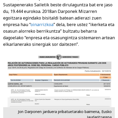
Sustapenerako Sailetik beste dirulaguntza bat ere jaso
du, 19.444 eurokoa. 2018an Darponek Mizarren
egoitzara egindako bisitaldi batean adierazi zuen
enpresa hau “
oinarrizkoa
” dela, bere ustez “ikerketa eta
osasun alorreko berrikuntza” bultzatu beharra
dagoelako “enpresa eta osasungintza sistemaren artean
elkarlanerako sinergiak sor daitezen”.
Jon Darponen jarduera pribatuetarako baimena, Eusko
Jaurlaritzarena