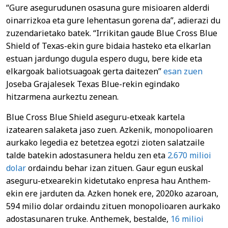
“Gure asegurudunen osasuna gure misioaren alderdi
oinarrizkoa eta gure lehentasun gorena da”, adierazi du
zuzendarietako batek. “Irrikitan gaude Blue Cross Blue
Shield of Texas-ekin gure bidaia hasteko eta elkarlan
estuan jardungo dugula espero dugu, bere kide eta
elkargoak baliotsuagoak gerta daitezen”
esan zuen
Joseba Grajalesek Texas Blue-rekin egindako
hitzarmena aurkeztu zenean.
Blue Cross Blue Shield aseguru-etxeak kartela
izatearen salaketa jaso zuen. Azkenik, monopolioaren
aurkako legedia ez betetzea egotzi zioten salatzaile
talde batekin adostasunera heldu zen eta
2.670 milioi
dolar
ordaindu behar izan zituen. Gaur egun euskal
aseguru-etxearekin kidetutako enpresa hau Anthem-
ekin ere jarduten da. Azken honek ere, 2020ko azaroan,
594 milio dolar ordaindu zituen monopolioaren aurkako
adostasunaren truke. Anthemek, bestalde,
16 milioi