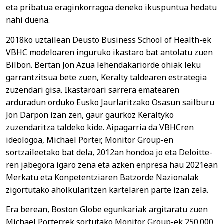
eta pribatua eraginkorragoa deneko ikuspuntua hedatu
nahi duena.
2018ko uztailean Deusto Business School of Health-ek
VBHC modeloaren inguruko ikastaro bat antolatu zuen
Bilbon. Bertan Jon Azua lehendakariorde ohiak leku
garrantzitsua bete zuen, Keralty taldearen estrategia
zuzendari gisa. Ikastaroari sarrera ematearen
arduradun orduko Eusko Jaurlaritzako Osasun sailburu
Jon Darpon izan zen, gaur gaurkoz Keraltyko
zuzendaritza taldeko kide. Aipagarria da VBHCren
ideologoa, Michael Porter, Monitor Group-en
sortzaileetako bat dela, 2012an hondoa jo eta Deloitte-
ren jabegora igaro zena eta azken enpresa hau 2021ean
Merkatu eta Konpetentziaren Batzorde Nazionalak
zigortutako aholkularitzen kartelaren parte izan zela.
Era berean, Boston Globe egunkariak argitaratu zuen
Michael Porterrek sortutako Monitor Group-ek 250.000