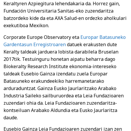
Keraltyren Azpiegitura lehendakaria da. Horrez gain,
Fundación Universitaria Sanitas-eko zuzendaritza
batzordeko kide da eta AXA Salud-en ordezko aholkulari
exekutiboa Mexikon.
Corporate Europe Observatory eta
Europar Batasuneko
Gardentasun Erregistroaren
datuek erakusten dute
Keralty taldeak jarduera lobista darabilela Bruselan
2017tik. Testuinguru honetan aipatu beharra dago
Biokeralty Research Institute ekonomia-intereseko
taldeak Eusebio Gainza izendatu zuela Europar
Batasuneko erakundeekiko harremanetarako
arduraduntzat. Gainza Eusko Jaurlaritzako Arabako
Industria Saileko sailburuordea eta Leia Fundazioaren
zuzendari ohia da. Leia Fundazioaren zuzendaritza-
kontseiluan Arabako Aldundia eta Eusko Jaurlaritza
daude.
Eusebio Gainza Leia Fundazioaren zuzendari izan zen