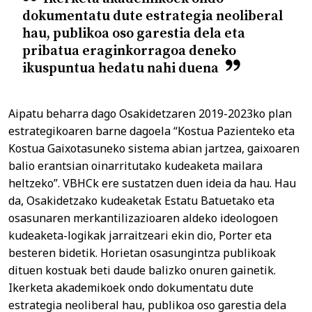
dokumentatu dute estrategia neoliberal
hau, publikoa oso garestia dela eta
pribatua eraginkorragoa deneko
ikuspuntua hedatu nahi duena
Aipatu beharra dago Osakidetzaren 2019-2023ko plan
estrategikoaren barne dagoela “Kostua Pazienteko eta
Kostua Gaixotasuneko sistema abian jartzea, gaixoaren
balio erantsian oinarritutako kudeaketa mailara
heltzeko”. VBHCk ere sustatzen duen ideia da hau. Hau
da, Osakidetzako kudeaketak Estatu Batuetako eta
osasunaren merkantilizazioaren aldeko ideologoen
kudeaketa-logikak jarraitzeari ekin dio, Porter eta
besteren bidetik. Horietan osasungintza publikoak
dituen kostuak beti daude balizko onuren gainetik.
Ikerketa akademikoek ondo dokumentatu dute
estrategia neoliberal hau, publikoa oso garestia dela