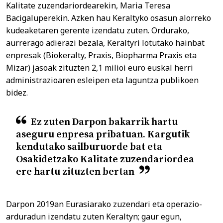
Kalitate zuzendariordearekin, Maria Teresa
Bacigaluperekin. Azken hau Keraltyko osasun alorreko
kudeaketaren gerente izendatu zuten. Ordurako,
aurrerago adierazi bezala, Keraltyri lotutako hainbat
enpresak (Biokeralty, Praxis, Biopharma Praxis eta
Mizar) jasoak zituzten 2,1 milioi euro euskal herri
administrazioaren esleipen eta laguntza publikoen
bidez.
Ez zuten Darpon bakarrik hartu
aseguru enpresa pribatuan. Kargutik
kendutako sailburuorde bat eta
Osakidetzako Kalitate zuzendariordea
ere hartu zituzten bertan
Darpon 2019an Eurasiarako zuzendari eta operazio-
arduradun izendatu zuten Keraltyn; gaur egun,