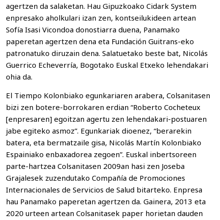
agertzen da salaketan. Hau Gipuzkoako Cidark System
enpresako aholkulari izan zen, kontseilukideen artean
Sofía Isasi Vicondoa donostiarra duena, Panamako
paperetan agertzen dena eta Fundación Guitrans-eko
patronatuko diruzain dena. Salatuetako beste bat, Nicolás
Guerrico Echeverría, Bogotako Euskal Etxeko lehendakari
ohia da.
El Tiempo Kolonbiako egunkariaren arabera, Colsanitasen
bizi zen botere-borrokaren erdian “Roberto Cocheteux
[enpresaren] egoitzan agertu zen lehendakari-postuaren
jabe egiteko asmoz”. Egunkariak dioenez, “berarekin
batera, eta bermatzaile gisa, Nicolás Martín Kolonbiako
Espainiako enbaxadorea zegoen”. Euskal inbertsoreen
parte-hartzea Colsanitasen 2009an hasi zen Joseba
Grajalesek zuzendutako Compañía de Promociones
Internacionales de Servicios de Salud bitarteko. Enpresa
hau Panamako paperetan agertzen da. Gainera, 2013 eta
2020 urteen artean Colsanitasek paper horietan dauden