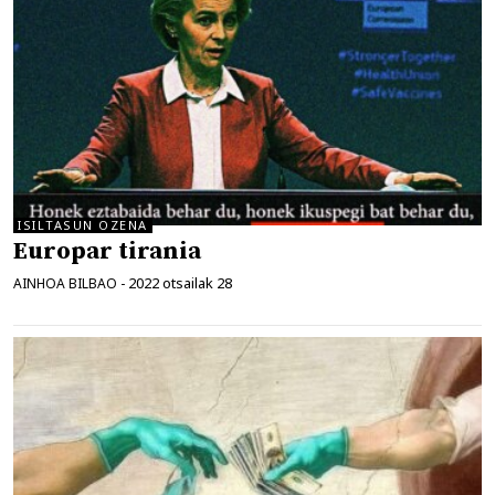
ISILTASUN OZENA
Europar tirania
2022 otsailak 28
AINHOA BILBAO
-