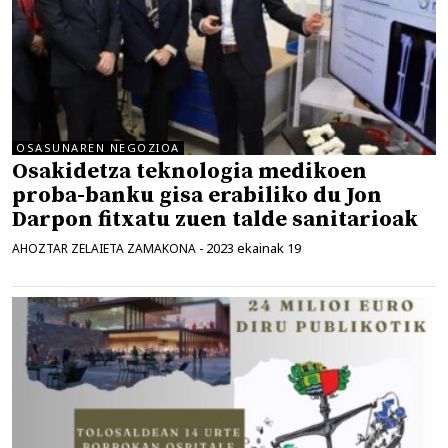
OSASUNAREN NEGOZIOA
Osakidetza teknologia medikoen
proba-banku gisa erabiliko du Jon
Darpon fitxatu zuen talde sanitarioak
2023 ekainak 19
AHOZTAR ZELAIETA ZAMAKONA
-