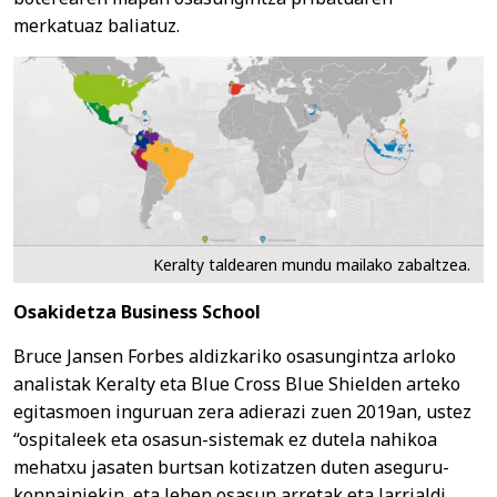
merkatuaz baliatuz.
Keralty taldearen mundu mailako zabaltzea.
Osakidetza Business School
Bruce Jansen Forbes aldizkariko osasungintza arloko
analistak Keralty eta Blue Cross Blue Shielden arteko
egitasmoen inguruan zera adierazi zuen 2019an, ustez
“ospitaleek eta osasun-sistemak ez dutela nahikoa
mehatxu jasaten burtsan kotizatzen duten aseguru-
konpainiekin, eta lehen osasun arretak eta larrialdi