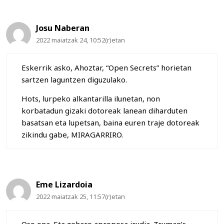
Josu Naberan
2022 maiatzak 24, 10:52(r)etan
Eskerrik asko, Ahoztar, “Open Secrets” horietan
sartzen laguntzen diguzulako.
Hots, lurpeko alkantarilla ilunetan, non
korbatadun gizaki dotoreak lanean diharduten
basatsan eta lupetsan, baina euren traje dotoreak
zikindu gabe, MIRAGARRIRO.
Eme Lizardoia
2022 maiatzak 25, 11:57(r)etan
Oso ona. Eta zeharo aproposa irudia. Truman’s