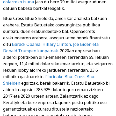
dolarreko isuna
jaso du bere 79 milioi asegurudunen
datuen babesa bortxatzeagatik.
Blue Cross Blue Shield da, amerikar analista batzuen
arabera, Estatu Batuetako osasungintza publikoa
suntsitu duen erakundeetako bat. OpenSecrets
erakundearen arabera, aseguru-etxe honek finantzatu
ditu
Barack Obama, Hillary Clinton, Joe Biden eta
Donald Trumpen kanpainak
. 2020an enpresa hau
alderdi politikoen diru-emaileen zerrendan 59. lekuan
zegoen, 11,4 milioi dolarreko emariarekin, eta seigarren
lekuan lobby alorreko jardueren zerrendan, 23,6
milioiko gastuarekin.
Floridako Blue Cross Blue
Shielden
egoitzak, berak bakarrik, Estatu Batuetako bi
alderdi nagusiei 785.925 dolar inguru eman zizkien
2017 eta 2020 urteen artean. Zalantzarik ez dago
Keraltyk eta bere enpresa lagunek postu politiko oso
garrantzitsuak eskuratu dituztela nazioarteko
boterearen mapan osasungintza pribatuaren