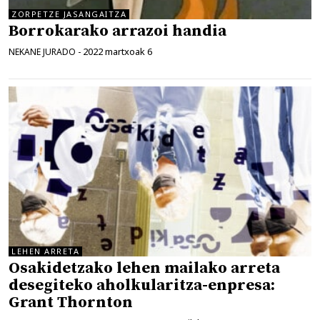
ZORPETZE JASANGAITZA
Borrokarako arrazoi handia
2022 martxoak 6
NEKANE JURADO
-
LEHEN ARRETA
Osakidetzako lehen mailako arreta
desegiteko aholkularitza-enpresa:
Grant Thornton