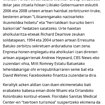
dolar jaso zituela hilean Libiako Gobernuaren eskutik
2006 eta 2008 urteen artean hainbat zerbitzuren truke,
besteren artean “Libiarenganako nazioarteko
ikusmoldea hobetu” eta “herrialdeari buruzko berri
baikorrak” hedatzen saiatzeko. Urte haietan
aholkularitza-etxeak Richard Dearlove zeukan
soldatapean, 1994 eta 2004 urteen artean Erresuma
Batuko zerbitzu sekretuen arduraduna izan zena.
Enpresa honen enplegatu eta aholkulari izan direnen
artean aipagarrienak Andrew Heyward, CBS News-eko
zuzendari ohia, Mitt Romney Estatu Batuetako
lehendakarigai ohi errepublikarraren seme bat eta
David Wehner, Facebookeko finantza zuzendaria dira.
Keraltyk azken aldian izan duen ekimenetako bati
erabateko babesa eman diote Miami eta Orlandoko
Kolonbiako kontsul-etxeek. Floridako Sanitas Medical
Center-en “txertoen turismoa” suspertzeko ekimena da