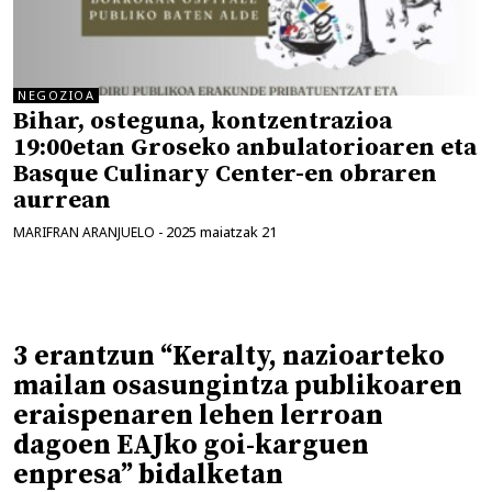
NEGOZIOA
Bihar, osteguna, kontzentrazioa
19:00etan Groseko anbulatorioaren eta
Basque Culinary Center-en obraren
aurrean
2025 maiatzak 21
MARIFRAN ARANJUELO
-
3 erantzun “Keralty, nazioarteko
mailan osasungintza publikoaren
eraispenaren lehen lerroan
dagoen EAJko goi-karguen
enpresa” bidalketan