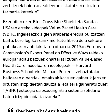
zerbitzuek haien atzealdeetan eskaintzen dituzten
farmazia kateekin”.
Ez zebilen oker, Blue Cross Blue Shield eta Sanitas
USAren arteko kidegoak Value-Based Health Care
(VBHC, ingelesezko siglen arabera) eredua bultzatzen
baitu, bere logika izanik merkatu librea dela sektore
publikoaren antolaketaren oinarria. 2019an European
Commission´s Expert Panel on Effective Ways taldeko
europar aditu batzuek ohartarazi zuten Value-Based
Health Care modeloaren ideologoak —Harvard
Business School-eko Michael Porter— zehaztutako
balioaren oinarriak “emaitzak kostuen gainetik jartzen
dituzten irizpideetan dautzala” eta zera gaineratu zuen:
“[VBHC] estuegia da osasungintza sistema solidario
baten irizpide gidaria izateko”.
Ikerketa akademikoek ondo