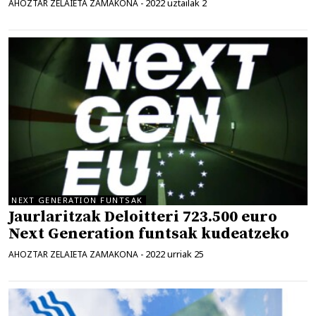
2022 uztailak 2
AHOZTAR ZELAIETA ZAMAKONA
-
NEXT GENERATION FUNTSAK
Jaurlaritzak Deloitteri 723.500 euro
Next Generation funtsak kudeatzeko
2022 urriak 25
AHOZTAR ZELAIETA ZAMAKONA
-