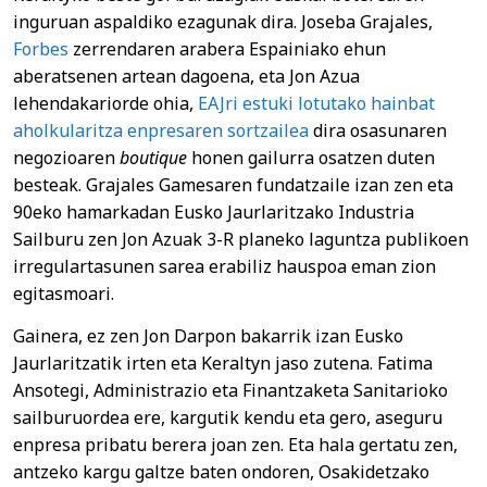
inguruan aspaldiko ezagunak dira. Joseba Grajales,
Forbes
zerrendaren arabera Espainiako ehun
aberatsenen artean dagoena, eta Jon Azua
lehendakariorde ohia,
EAJri estuki lotutako hainbat
aholkularitza enpresaren sortzailea
dira osasunaren
negozioaren
boutique
honen gailurra osatzen duten
besteak. Grajales Gamesaren fundatzaile izan zen eta
90eko hamarkadan Eusko Jaurlaritzako Industria
Sailburu zen Jon Azuak 3-R planeko laguntza publikoen
irregulartasunen sarea erabiliz hauspoa eman zion
egitasmoari.
Gainera, ez zen Jon Darpon bakarrik izan Eusko
Jaurlaritzatik irten eta Keraltyn jaso zutena. Fatima
Ansotegi, Administrazio eta Finantzaketa Sanitarioko
sailburuordea ere, kargutik kendu eta gero, aseguru
enpresa pribatu berera joan zen. Eta hala gertatu zen,
antzeko kargu galtze baten ondoren, Osakidetzako