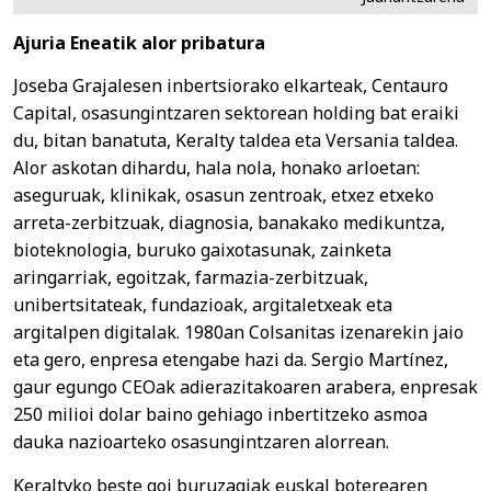
Ajuria Eneatik alor pribatura
Joseba Grajalesen inbertsiorako elkarteak, Centauro
Capital, osasungintzaren sektorean holding bat eraiki
du, bitan banatuta, Keralty taldea eta Versania taldea.
Alor askotan dihardu, hala nola, honako arloetan:
aseguruak, klinikak, osasun zentroak, etxez etxeko
arreta-zerbitzuak, diagnosia, banakako medikuntza,
bioteknologia, buruko gaixotasunak, zainketa
aringarriak, egoitzak, farmazia-zerbitzuak,
unibertsitateak, fundazioak, argitaletxeak eta
argitalpen digitalak. 1980an Colsanitas izenarekin jaio
eta gero, enpresa etengabe hazi da. Sergio Martínez,
gaur egungo CEOak adierazitakoaren arabera, enpresak
250 milioi dolar baino gehiago inbertitzeko asmoa
dauka nazioarteko osasungintzaren alorrean.
Keraltyko beste goi buruzagiak euskal boterearen