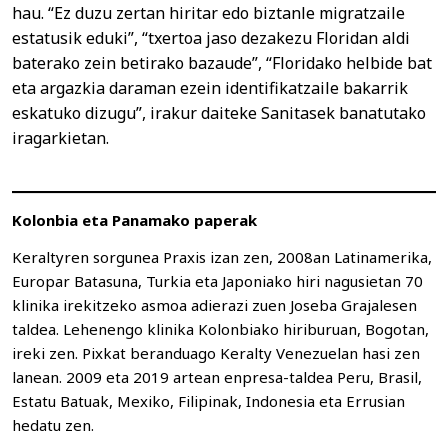
hau. “Ez duzu zertan hiritar edo biztanle migratzaile
estatusik eduki”, “txertoa jaso dezakezu Floridan aldi
baterako zein betirako bazaude”, “Floridako helbide bat
eta argazkia daraman ezein identifikatzaile bakarrik
eskatuko dizugu”, irakur daiteke Sanitasek banatutako
iragarkietan.
Kolonbia eta Panamako paperak
Keraltyren sorgunea Praxis izan zen, 2008an Latinamerika,
Europar Batasuna, Turkia eta Japoniako hiri nagusietan 70
klinika irekitzeko asmoa adierazi zuen Joseba Grajalesen
taldea. Lehenengo klinika Kolonbiako hiriburuan, Bogotan,
ireki zen. Pixkat beranduago Keralty Venezuelan hasi zen
lanean. 2009 eta 2019 artean enpresa-taldea Peru, Brasil,
Estatu Batuak, Mexiko, Filipinak, Indonesia eta Errusian
hedatu zen.