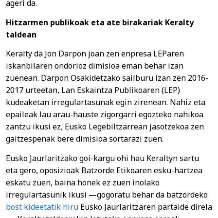
ageri da.
Hitzarmen publikoak eta ate birakariak Keralty
taldean
Keralty da Jon Darpon joan zen enpresa LEParen
iskanbilaren ondorioz dimisioa eman behar izan
zuenean. Darpon Osakidetzako sailburu izan zen 2016-
2017 urteetan, Lan Eskaintza Publikoaren (LEP)
kudeaketan irregulartasunak egin zirenean. Nahiz eta
epaileak lau arau-hauste zigorgarri egozteko nahikoa
zantzu ikusi ez, Eusko Legebiltzarrean jasotzekoa zen
gaitzespenak bere dimisioa sortarazi zuen.
Eusko Jaurlaritzako goi-kargu ohi hau Keraltyn sartu
eta gero, oposizioak Batzorde Etikoaren esku-hartzea
eskatu zuen, baina honek ez zuen inolako
irregulartasunik ikusi —gogoratu behar da batzordeko
bost kideetatik hiru
Eusko Jaurlaritzaren partaide direla