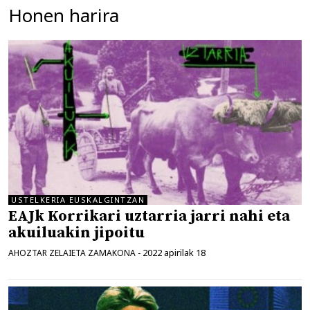
Honen harira
USTELKERIA EUSKALGINTZAN
EAJk Korrikari uztarria jarri nahi eta
akuiluakin jipoitu
2022 apirilak 18
AHOZTAR ZELAIETA ZAMAKONA
-