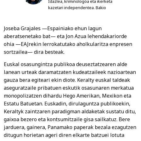
Idazlea, kriminologoa eta ikerketa
kazetari independentea. Bakio
Joseba Grajales —Espainiako ehun lagun
aberatsenetako bat— eta Jon Azua lehendakariorde
ohia —EAJrekin lerrokatutako aholkularitza enpresen
sortzailea— dira besteak.
Euskal osasungintza publikoa deuseztatzearen alde
lanean urteak daramatzaten kudeatzaileek nazioartean
gauza bera egiteari ekin diote. Keralty euskal taldeak
aseguratzaile pribatuen eskutik osasunaren merkatua
monopolizatzen dihardu Hego Amerikan, Mexikon eta
Estatu Batuetan. Euskadin, dirulaguntza publikoekin,
Keraltyk zaintzaren paradigman aldaketak sustatu ditu,
gaixoa bezero eta kontsumitzaile gisa sailkatuz. Bere
jarduera, gainera, Panamako paperak bezala ezagutzen
ditugun horietan ageri diren elkarte batzuei lotuta