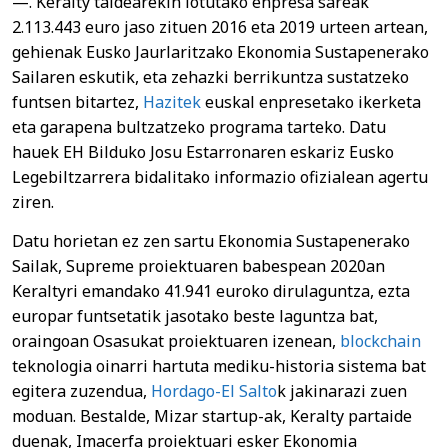
—. Keralty taldearekin lotutako enpresa sareak
2.113.443 euro jaso zituen 2016 eta 2019 urteen artean,
gehienak Eusko Jaurlaritzako Ekonomia Sustapenerako
Sailaren eskutik, eta zehazki berrikuntza sustatzeko
funtsen bitartez,
Hazitek
euskal enpresetako ikerketa
eta garapena bultzatzeko programa tarteko. Datu
hauek EH Bilduko Josu Estarronaren eskariz Eusko
Legebiltzarrera bidalitako informazio ofizialean agertu
ziren.
Datu horietan ez zen sartu Ekonomia Sustapenerako
Sailak, Supreme proiektuaren babespean 2020an
Keraltyri emandako 41.941 euroko dirulaguntza, ezta
europar funtsetatik jasotako beste laguntza bat,
oraingoan Osasukat proiektuaren izenean,
blockchain
teknologia oinarri hartuta mediku-historia sistema bat
egitera zuzendua,
Hordago-El Salto
k jakinarazi zuen
moduan. Bestalde, Mizar startup-ak, Keralty partaide
duenak, Imacerfa proiektuari esker Ekonomia