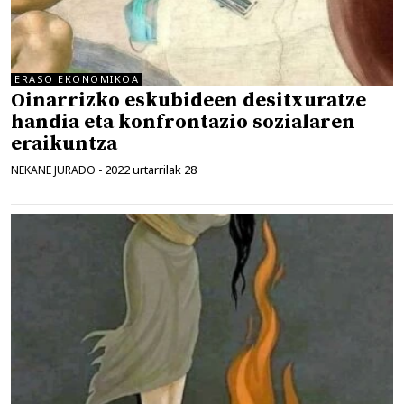
ERASO EKONOMIKOA
Oinarrizko eskubideen desitxuratze
handia eta konfrontazio sozialaren
eraikuntza
2022 urtarrilak 28
NEKANE JURADO
-