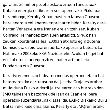
garaian, 36 milioi pezeta eskatu zituen fundazioak
Kubako energia eolikoaren sustapenerako. Pixka bat
beranduago, Keralty Kuban hasi zen lanean Guascor
bere energia eolikoaren enpresaren bidez. Keralty garai
hartan Venezuela eta Iranen ere aritzen zen. Kuban
Conrado Hernandez izan zuen aitabitxi, SPRIk han
zeukan koordinatzailea, 2009an atxilotu egin zutena
komisio eta espioitzaren aurkako operazio batean. La
Habanako 2005eko XXV. Nazioarteko Azokan hogei bat
euskal ordezkari egon ziren, haien artean Leia
Fundazioa eta Guascor.
Keraltyren negozio bidearen modus operandietako bat
boterearekiko gertutasuna da. Joseba Grajales arabar
milioiduna Eusko Alderdi Jeltzalearen oso hurreko den
IMQ taldearen batzordekide izan da. Izan ere, bere
operazio-zuzendaria Iñaki Isasi da, EAJko Bizkaiko Buru
Batzarreko kide ohia. Baina, Keralty eta IMQren arteko