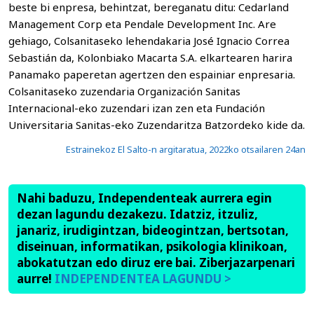
beste bi enpresa, behintzat, bereganatu ditu: Cedarland
Management Corp eta Pendale Development Inc. Are
gehiago, Colsanitaseko lehendakaria José Ignacio Correa
Sebastián da, Kolonbiako Macarta S.A. elkartearen harira
Panamako paperetan agertzen den espainiar enpresaria.
Colsanitaseko zuzendaria Organización Sanitas
Internacional-eko zuzendari izan zen eta Fundación
Universitaria Sanitas-eko Zuzendaritza Batzordeko kide da.
Estrainekoz El Salto-n argitaratua, 2022ko otsailaren 24an
Nahi baduzu, Independenteak aurrera egin
dezan lagundu dezakezu. Idatziz, itzuliz,
janariz, irudigintzan, bideogintzan, bertsotan,
diseinuan, informatikan, psikologia klinikoan,
abokatutzan edo diruz ere bai. Ziberjazarpenari
aurre!
INDEPENDENTEA LAGUNDU >