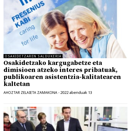
OSAKIDETZAREN SALDUKERIA
Osakidetzako kargugabetze eta
dimisioen atzeko interes pribatuak,
publikoaren asistentzia-kalitatearen
kaltetan
2022 abenduak 13
AHOZTAR ZELAIETA ZAMAKONA
-