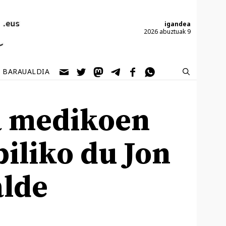
igandea
2026 abuztuak 9
BARAUALDIA
a medikoen
iliko du Jon
alde