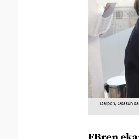
Darpon, Osasun sail
EBren eka