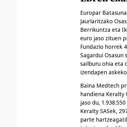
Europar Batasuna
Jaurlaritzako Osas
Berrikuntza eta I
euro jaso zituen p
Fundazio horrek 4
Sagardui Osasun s
sailburu ohia eta 
izendapen askeko
Baina Medtech pr
handiena Keralty 
jaso du, 1.938.55
Keralty SASek, 29
parte hartzeagati