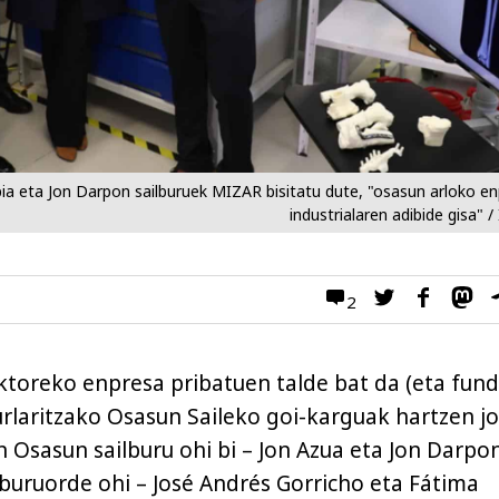
ia eta Jon Darpon sailburuek MIZAR bisitatu dute, "osasun arloko e
industrialaren adibide gisa" / 
2
ktoreko enpresa pribatuen talde bat da (eta fund
aurlaritzako Osasun Saileko goi-karguak hartzen j
ren Osasun sailburu ohi bi – Jon Azua eta Jon Darpon
lburuorde ohi – José Andrés Gorricho eta Fátima