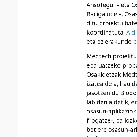
Ansotegui – eta O
Bacigalupe –. Osa
ditu proiektu bat
koordinatuta.
Ald
eta ez erakunde p
Medtech proiektu
ebaluatzeko proba
Osakidetzak Medt
izatea dela, hau d
jasotzen du Biodo
lab den aldetik, 
osasun-aplikaziok
frogatze-, balioz
betiere osasun-ar