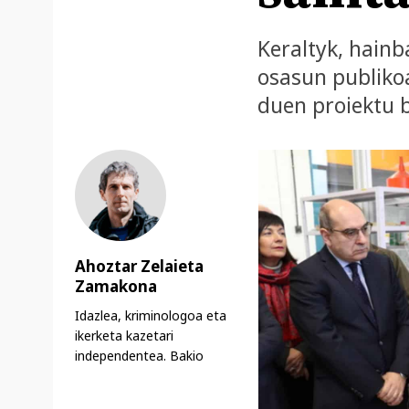
Keraltyk, hainb
osasun publiko
duen proiektu 
Ahoztar Zelaieta
Zamakona
Idazlea, kriminologoa eta
ikerketa kazetari
independentea. Bakio