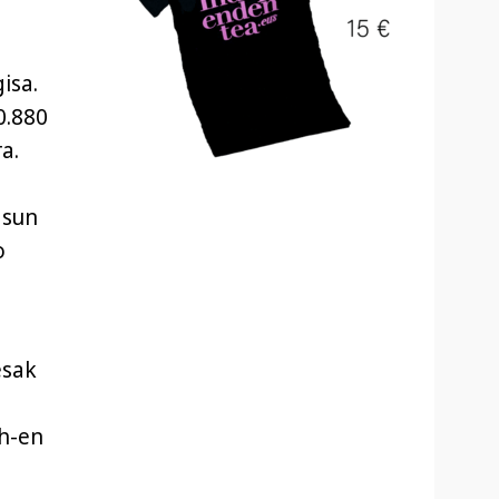
isa.
0.880
a.
asun
o
esak
ch-en