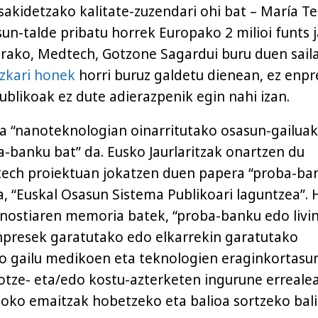
sakidetzako kalitate-zuzendari ohi bat – María T
sun-talde pribatu horrek Europako 2 milioi funts 
erako, Medtech, Gotzone Sagardui buru duen sail
izkari honek
horri buruz galdetu dienean, ez enp
ublikoak ez dute adierazpenik egin nahi izan.
a “nanoteknologian oinarritutako osasun-gailuak
-banku bat” da. Eusko Jaurlaritzak onartzen du
ech proiektuan jokatzen duen papera “proba-ba
a, “Euskal Osasun Sistema Publikoari laguntzea”. 
nostiaren memoria batek, “proba-banku edo livi
enpresek garatutako edo elkarrekin garatutako
o gailu medikoen eta teknologien eraginkortasu
kotze- eta/edo kostu-azterketen ingurune erreale
loko emaitzak hobetzeko eta balioa sortzeko bal