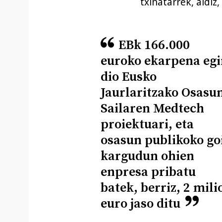
txinatarrek, aldiz
EBk 166.000
euroko ekarpena eg
dio Eusko
Jaurlaritzako Osasu
Sailaren Medtech
proiektuari, eta
osasun publikoko go
kargudun ohien
enpresa pribatu
batek, berriz, 2 mili
euro jaso ditu