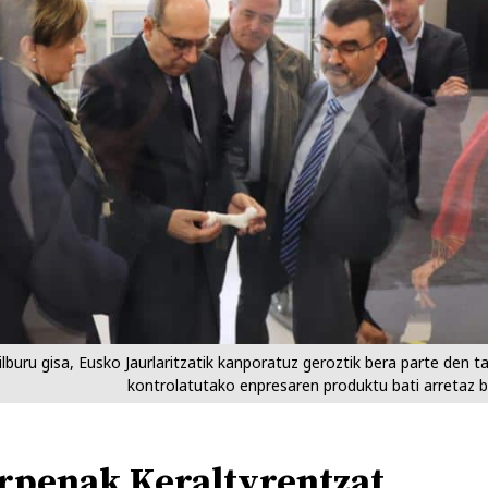
buru gisa, Eusko Jaurlaritzatik kanporatuz geroztik bera parte den t
kontrolatutako enpresaren produktu bati arretaz b
rpenak Keraltyrentzat