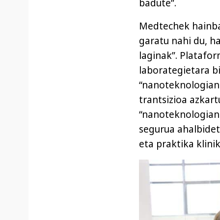
badute”.
Medtechek hainbat
garatu nahi du, h
laginak”. Platafor
laborategietara bi
“nanoteknologian
trantsizioa azkar
“nanoteknologian 
segurua ahalbidet
eta praktika klinik