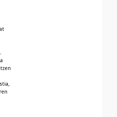
at
.
ta
atzen
tia,
ren