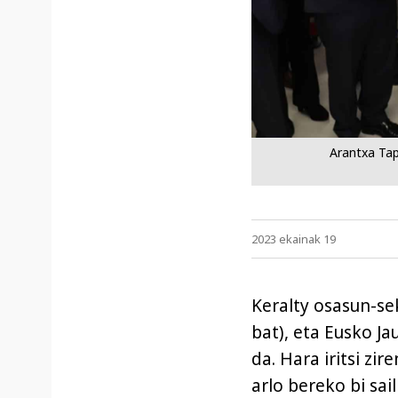
Arantxa Tap
2023 ekainak 19
Keralty osasun-se
bat), eta Eusko J
da. Hara iritsi zi
arlo bereko bi sai