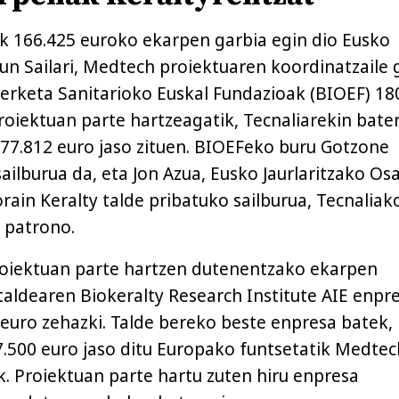
k 166.425 euroko ekarpen garbia egin dio Eusko
un Sailari, Medtech proiektuaren koordinatzaile g
kerketa Sanitarioko Euskal Fundazioak (BIOEF) 18
roiektuan parte hartzeagatik, Tecnaliarekin bater
77.812 euro jaso zituen. BIOEFeko buru Gotzone
ailburua da, eta Jon Azua, Eusko Jaurlaritzako Os
orain Keralty talde pribatuko sailburua, Tecnaliak
 patrono.
oiektuan parte hartzen dutenentzako ekarpen
taldearen Biokeralty Research Institute AIE enpr
0 euro zehazki. Talde bereko beste enpresa batek,
7.500 euro jaso ditu Europako funtsetatik Medte
k. Proiektuan parte hartu zuten hiru enpresa