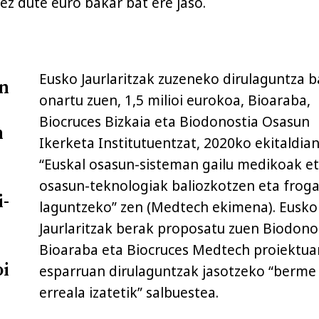
, ez dute euro bakar bat ere jaso.
Eusko Jaurlaritzak zuzeneko dirulaguntza b
in
onartu zuen, 1,5 milioi eurokoa, Bioaraba,
Biocruces Bizkaia eta Biodonostia Osasun
n
Ikerketa Institutuentzat, 2020ko ekitaldian
“Euskal osasun-sisteman gailu medikoak e
osasun-teknologiak baliozkotzen eta frog
i-
laguntzeko” zen (Medtech ekimena). Eusko
Jaurlaritzak berak proposatu zuen Biodonos
Bioaraba eta Biocruces Medtech proiektua
oi
esparruan dirulaguntzak jasotzeko “berme
erreala izatetik” salbuestea.