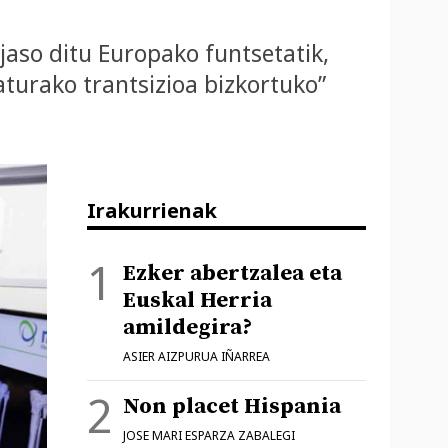
 jaso ditu Europako funtsetatik,
turako trantsizioa bizkortuko”
Irakurrienak
Ezker abertzalea eta
Euskal Herria
amildegira?
ASIER AIZPURUA IÑARREA
Non placet Hispania
JOSE MARI ESPARZA ZABALEGI