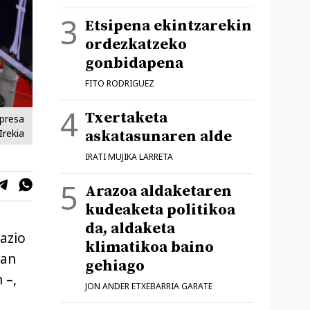
Etsipena ekintzarekin
ordezkatzeko
gonbidapena
FITO RODRIGUEZ
Txertaketa
npresa
Irekia
askatasunaren alde
IRATI MUJIKA LARRETA
Arazoa aldaketaren
kudeaketa politikoa
da, aldaketa
azio
klimatikoa baino
oan
gehiago
 –,
JON ANDER ETXEBARRIA GARATE