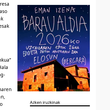
eresa
jaso
ak
resak
nkua”
Hala
ng-
naren
an,
Azken iruzkinak
io