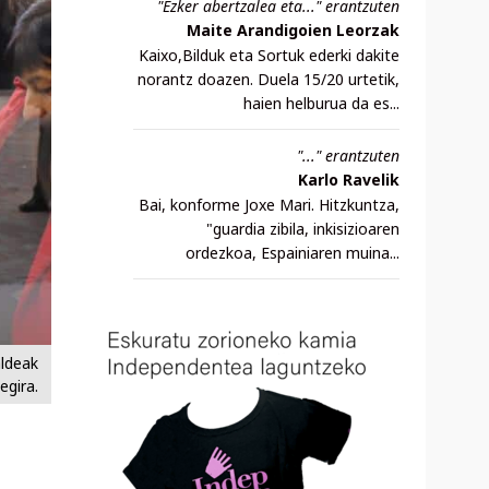
"Ezker abertzalea eta..." erantzuten
Maite Arandigoien Leorzak
Kaixo,Bilduk eta Sortuk ederki dakite
norantz doazen. Duela 15/20 urtetik,
haien helburua da es...
"..." erantzuten
Karlo Ravelik
Bai, konforme Joxe Mari. Hitzkuntza,
"guardia zibila, inkisizioaren
ordezkoa, Espainiaren muina...
aldeak
egira.