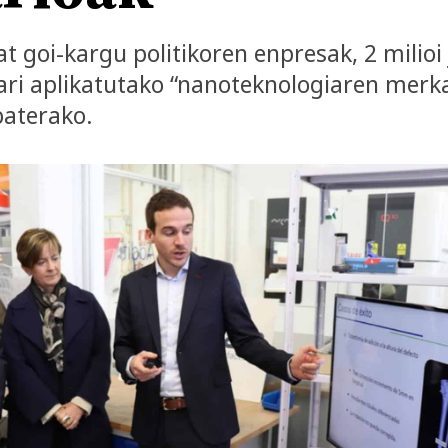
at goi-kargu politikoren enpresak, 2 milioi
ari aplikatutako “nanoteknologiaren merka
baterako.