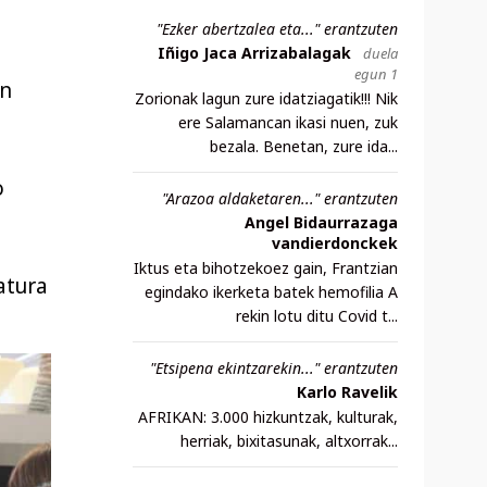
"Ezker abertzalea eta..." erantzuten
Iñigo Jaca Arrizabalagak
duela
egun 1
en
Zorionak lagun zure idatziagatik!!! Nik
ere Salamancan ikasi nuen, zuk
bezala. Benetan, zure ida...
o
"Arazoa aldaketaren..." erantzuten
Angel Bidaurrazaga
vandierdonckek
Iktus eta bihotzekoez gain, Frantzian
atura
egindako ikerketa batek hemofilia A
rekin lotu ditu Covid t...
"Etsipena ekintzarekin..." erantzuten
Karlo Ravelik
AFRIKAN: 3.000 hizkuntzak, kulturak,
herriak, bixitasunak, altxorrak...