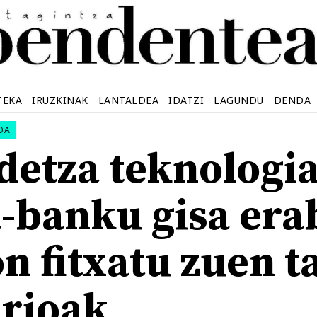
TEKA
IRUZKINAK
LANTALDEA
IDATZI
LAGUNDU
DENDA
OA
detza teknologi
-banku gisa erab
n fitxatu zuen t
arioak