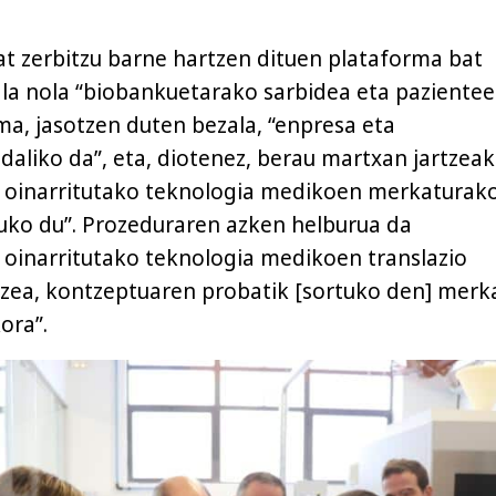
 zerbitzu barne hartzen dituen plataforma bat
ala nola “biobankuetarako sarbidea eta paziente
ma, jasotzen duten bezala, “enpresa eta
daliko da”, eta, diotenez, berau martxan jartzeak
 oinarritutako teknologia medikoen merkaturak
tuko du”. Prozeduraren azken helburua da
oinarritutako teknologia medikoen translazio
zea, kontzeptuaren probatik [sortuko den] merk
ora”.