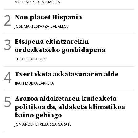
ASIER AIZPURUA IÑARREA
Non placet Hispania
JOSE MARI ESPARZA ZABALEGI
Etsipena ekintzarekin
ordezkatzeko gonbidapena
FITO RODRIGUEZ
Txertaketa askatasunaren alde
IRATI MUJIKA LARRETA
Arazoa aldaketaren kudeaketa
politikoa da, aldaketa klimatikoa
baino gehiago
JON ANDER ETXEBARRIA GARATE