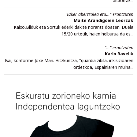
altxorrak...
"Ezker abertzalea eta..." erantzuten
Maite Arandigoien Leorzak
Kaixo,Bilduk eta Sortuk ederki dakite norantz doazen. Duela
15/20 urtetik, haien helburua da es...
"..." erantzuten
Karlo Ravelik
Bai, konforme Joxe Mari. Hitzkuntza, "guardia zibila, inkisizioaren
ordezkoa, Espainiaren muina...