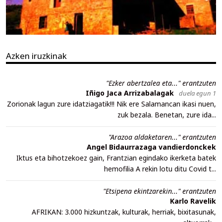
Azken iruzkinak
"Ezker abertzalea eta..." erantzuten
Iñigo Jaca Arrizabalagak
duela egun 1
Zorionak lagun zure idatziagatik!!! Nik ere Salamancan ikasi nuen,
zuk bezala. Benetan, zure ida...
"Arazoa aldaketaren..." erantzuten
Angel Bidaurrazaga vandierdonckek
Iktus eta bihotzekoez gain, Frantzian egindako ikerketa batek
hemofilia A rekin lotu ditu Covid t...
"Etsipena ekintzarekin..." erantzuten
Karlo Ravelik
AFRIKAN: 3.000 hizkuntzak, kulturak, herriak, bixitasunak,